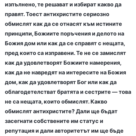
изпълнено, те решават и избират какво да
правят. Тоест антихристите сериозно
обмислят как да се отнасят към истините
принципи, Божиите поръчения и делото на
Божия дом или как да се справят с нещата,
пред които са изправени. Те не се замислят
как да удовлетворят Божиите намерения,
как да не навредят на интересите на Божия
дом, как да удовлетворят Бог или как да
облагодетелстват братята и сестрите — това
не са нещата, които обмислят. Какво
обмислят антихристите? Дали ще бъдат
засегнати собствените им статус и
репутация и дали авторитетът им ще бъде