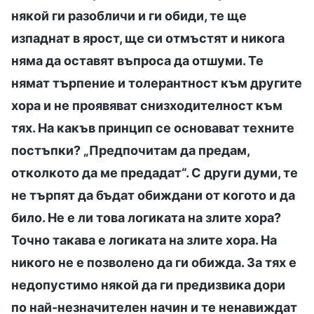
някой ги разобличи и ги обиди, те ще
изпаднат в ярост, ще си отмъстят и никога
няма да оставят въпроса да отшуми. Те
нямат търпение и толерантност към другите
хора и не проявяват снизходителност към
тях. На какъв принцип се основават техните
постъпки? „Предпочитам да предам,
отколкото да ме предадат“. С други думи, те
не търпят да бъдат обиждани от когото и да
било. Не е ли това логиката на злите хора?
Точно такава е логиката на злите хора. На
никого не е позволено да ги обижда. За тях е
недопустимо някой да ги предизвика дори
по най-незначителен начин и те ненавиждат