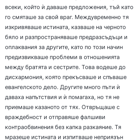
всеки, който ѝ даваше предложения, тъй като
го смяташе за свой враг. Междувременно тя
изкривяваше истината, казваше на черното
бяло и разпространяваше предразсъдъци и
оплаквания за другите, като по този начин
предизвикваше проблеми в отношенията
между братята и сестрите. Това водеше до
дисхармония, която прекъсваше и спъваше
евангелското дело. Другите много пъти ѝ
даваха напътствия и ѝ помагаха, но тя не
приемаше казаното от тях. Отвръщаше с
враждебност и отправяше фалшиви
контраобвинения без капка разкаяние. Тя
мразеше истината и изпитваше неприязън