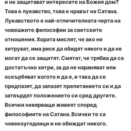
и не защитават интересите на Божия дом?
Това е лукавство, това е нравът на Сатана.
Лукавството е най-отличителната черта на
човешките философии за светските
отношения. Хората мислят, че ако не
хитруват, има риск да обидят някого и да не
могат да се защитят. Смятат, че трябва да са
достатъчно хитри, за да не нараняват или
оскърбяват когото и да е, и така да се
предпазят, да запазят препитанието си и да
затвърдят положението си сред другите.
Всички невярващи живеят според
философиите на Сатана. Всички те са
човекоугодници и не обиждат никого.