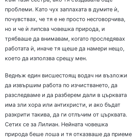
проблеми. Като чух заплахата в думите ѝ,
почувствах, че тя е не просто несговорчива,
но и че ѝ липсва човешка природа, и
трябваше да внимавам, когато проследявах
работата ѝ, иначе тя щеше да намери нещо,
което да използва срещу мен.
Веднъж един висшестоящ водач ни възложи
да извършим работа по изчистването, да
разследваме и да разберем дали в църквата
има зли хора или антихристи, и ако бъдат
разкрити такива, да ги отлъчим от църквата.
Сетих се за Лилиан. Нейната човешка
природа беше лоша и тя отказваше да приеме