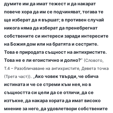
думите им да имат тежест и да накарат
повече хора да им се подчиняват, тогава те
ще изберат да я вършат; в противен случай
никога няма да изберат да пренебрегнат
собствените си интереси заради интересите
на Божия дом или на братята и сестрите.
Това е природата същност на антихристите.
Това не е ли егоистично и долно?
“
(Словото,
Т.4 – Разобличаване на антихристите, Девета точка
. „
Ако човек твърди, че обича
(Трета част))
истината и че се стреми към нея, но в
същността си цели да се отличи, да се
изтъкне, да накара хората да имат високо
мнение за него, да удовлетвори собствените