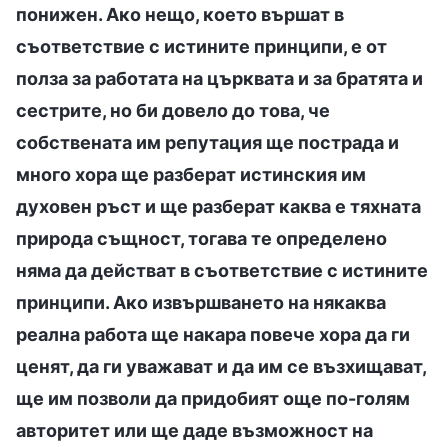
понижен. Ако нещо, което вършат в
съответствие с истините принципи, е от
полза за работата на църквата и за братята и
сестрите, но би довело до това, че
собствената им репутация ще пострада и
много хора ще разберат истинския им
духовен ръст и ще разберат каква е тяхната
природа същност, тогава те определено
няма да действат в съответствие с истините
принципи. Ако извършването на някаква
реална работа ще накара повече хора да ги
ценят, да ги уважават и да им се възхищават,
ще им позволи да придобият още по-голям
авторитет или ще даде възможност на