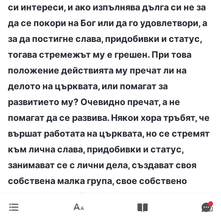
си интереси, и ако изпълнява дълга си не за
да се покори на Бог или да го удовлетвори, а
за да постигне слава, придобивки и статус,
тогава стремежът му е грешен. При това
положение действията му пречат ли на
делото на църквата, или помагат за
развитието му? Очевидно пречат, а не
помагат да се развива. Някои хора тръбят, че
вършат работата на църквата, но се стремят
към лична слава, придобивки и статус,
занимават се с лични дела, създават своя
собствена малка група, свое собствено
малко царство. Такива хора изпълняват ли
дълга си? Цялата работа, която вършат,