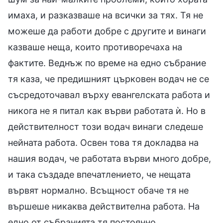
имаха, и разказваше на всички за тях. Тя не
можеше да работи добре с другите и винаги
казваше неща, които противоречаха на
фактите. Веднъж по време на едно събрание
тя каза, че предишният църковен водач не се
съсредоточавал върху евангелската работа и
никога не я питал как върви работата ѝ. Но в
действителност този водач винаги следеше
нейната работа. Освен това тя докладва на
нашия водач, че работата върви много добре,
и така създаде впечатлението, че нещата
вървят нормално. Всъщност обаче тя не
вършеше никаква действителна работа. На
едно от събранията тя постоянно