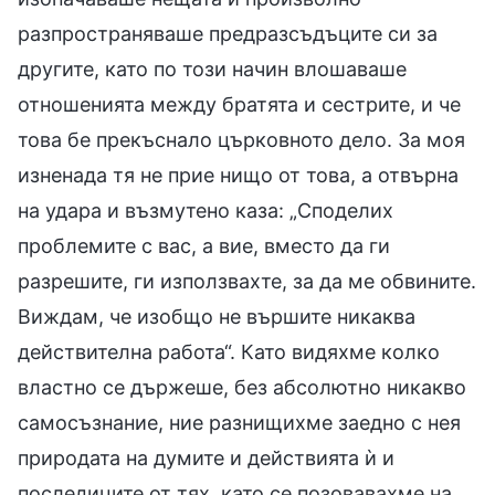
разпространяваше предразсъдъците си за
другите, като по този начин влошаваше
отношенията между братята и сестрите, и че
това бе прекъснало църковното дело. За моя
изненада тя не прие нищо от това, а отвърна
на удара и възмутено каза: „Споделих
проблемите с вас, а вие, вместо да ги
разрешите, ги използвахте, за да ме обвините.
Виждам, че изобщо не вършите никаква
действителна работа“. Като видяхме колко
властно се държеше, без абсолютно никакво
самосъзнание, ние разнищихме заедно с нея
природата на думите и действията ѝ и
последиците от тях, като се позовавахме на