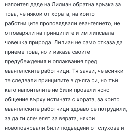
напоител даде на Лилиан обратна връзка за
това, че някои от хората, на които
работниците проповядвали евангелието, не
отговаряли на принципите и им липсвала
човешка природа. Лилиан не само отказа да
приеме това, но и изказа своите
предубеждения и оплаквания пред
евангелските работници. Тя заяви, че всички
те следвали принципите в дълга си, но тъй
като напоителите не били провели ясно
общение върху истината с хората, за които
евангелските работници здраво се потрудили,
за да ги спечелят за вярата, някои
новоповярвали били подведени от слухове и