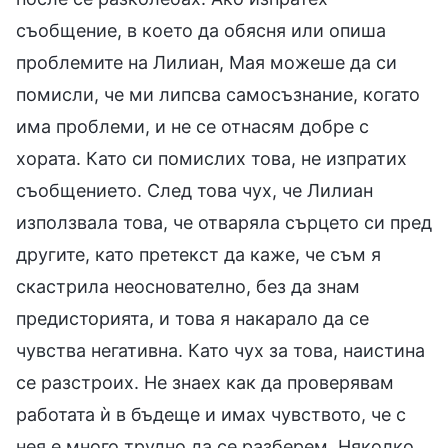
съобщение, в което да обясня или опиша
проблемите на Лилиан, Мая можеше да си
помисли, че ми липсва самосъзнание, когато
има проблеми, и не се отнасям добре с
хората. Като си помислих това, не изпратих
съобщението. След това чух, че Лилиан
използвала това, че отваряла сърцето си пред
другите, като претекст да каже, че съм я
скастрила неоснователно, без да знам
предисторията, и това я накарало да се
чувства негативна. Като чух за това, наистина
се разстроих. Не знаех как да проверявам
работата ѝ в бъдеще и имах чувството, че с
нея е много трудно да се разберем. Няколко