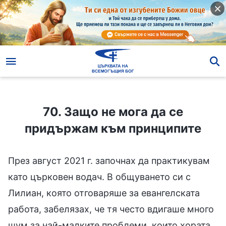
70. Защо не мога да се придържам към принципите
70. Защо не мога да се
придържам към принципите
През август 2021 г. започнах да практикувам
като църковен водач. В общуването си с
Лилиан, която отговаряше за евангелската
работа, забелязах, че тя често вдигаше много
шум за най-малките проблеми, които хората