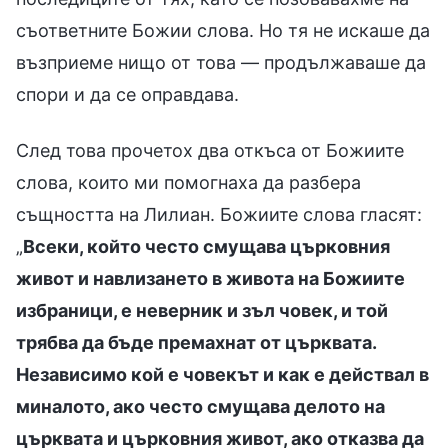
съответните Божии слова. Но тя не искаше да
възприеме нищо от това — продължаваше да
спори и да се оправдава.
След това прочетох два откъса от Божиите
слова, които ми помогнаха да разбера
същността на Лилиан. Божиите слова гласят:
„
Всеки, който често смущава църковния
живот и навлизането в живота на Божиите
избраници, е неверник и зъл човек, и той
трябва да бъде премахнат от църквата.
Независимо кой е човекът и как е действал в
миналото, ако често смущава делото на
църквата и църковния живот, ако отказва да