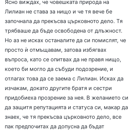
Ясно виждах, че човешката природа на
Лилиан не става за нищо и че тя вече бе
започнала да прекъсва църковното дело. Тя
трябваше да бъде освободена от длъжност.
Но аз не исках останалите да си помислят, че
просто ѝ отмъщавам, затова избягвах
въпроса, като се опитвах да не правя нищо,
което би могло да събуди подозрение, и
отлагах това да се заема с Лилиан. Исках да
изчакам, докато другите братя и сестри
придобиеха прозрение за нея. В желанието си
да защитя репутацията и статуса си, макар да
знаех, че тя прекъсва църковното дело, все
пак предпочитах да допусна да бъдат