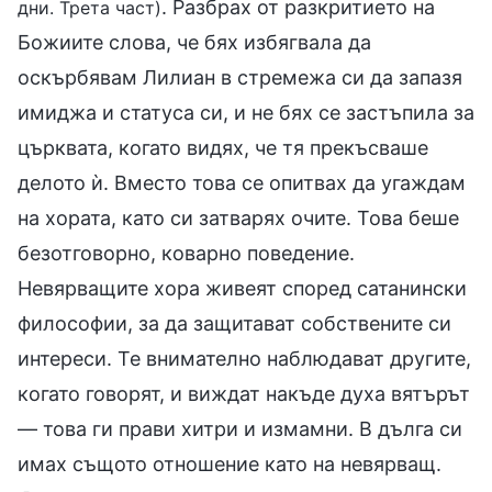
. Разбрах от разкритието на
дни. Трета част)
Божиите слова, че бях избягвала да
оскърбявам Лилиан в стремежа си да запазя
имиджа и статуса си, и не бях се застъпила за
църквата, когато видях, че тя прекъсваше
делото ѝ. Вместо това се опитвах да угаждам
на хората, като си затварях очите. Това беше
безотговорно, коварно поведение.
Невярващите хора живеят според сатанински
философии, за да защитават собствените си
интереси. Те внимателно наблюдават другите,
когато говорят, и виждат накъде духа вятърът
— това ги прави хитри и измамни. В дълга си
имах същото отношение като на невярващ.