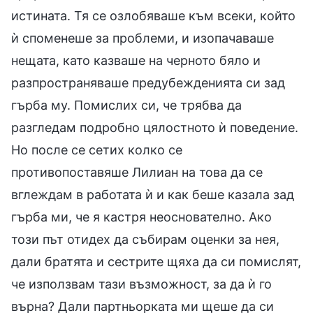
истината. Тя се озлобяваше към всеки, който
ѝ споменеше за проблеми, и изопачаваше
нещата, като казваше на черното бяло и
разпространяваше предубежденията си зад
гърба му. Помислих си, че трябва да
разгледам подробно цялостното ѝ поведение.
Но после се сетих колко се
противопоставяше Лилиан на това да се
вглеждам в работата ѝ и как беше казала зад
гърба ми, че я кастря неоснователно. Ако
този път отидех да събирам оценки за нея,
дали братята и сестрите щяха да си помислят,
че използвам тази възможност, за да ѝ го
върна? Дали партньорката ми щеше да си