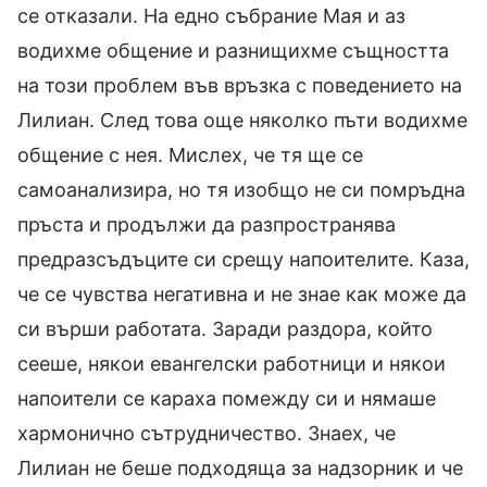
се отказали. На едно събрание Мая и аз
водихме общение и разнищихме същността
на този проблем във връзка с поведението на
Лилиан. След това още няколко пъти водихме
общение с нея. Мислех, че тя ще се
самоанализира, но тя изобщо не си помръдна
пръста и продължи да разпространява
предразсъдъците си срещу напоителите. Каза,
че се чувства негативна и не знае как може да
си върши работата. Заради раздора, който
сееше, някои евангелски работници и някои
напоители се караха помежду си и нямаше
хармонично сътрудничество. Знаех, че
Лилиан не беше подходяща за надзорник и че