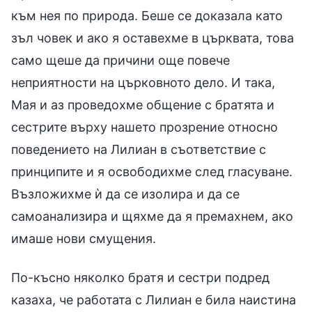
към нея по природа. Беше се доказала като
зъл човек и ако я оставехме в църквата, това
само щеше да причини още повече
неприятности на църковното дело. И така,
Мая и аз проведохме общение с братята и
сестрите върху нашето прозрение относно
поведението на Лилиан в съответствие с
принципите и я освободихме след гласуване.
Възложихме ѝ да се изолира и да се
самоанализира и щяхме да я премахнем, ако
имаше нови смущения.
По-късно няколко братя и сестри подред
казаха, че работата с Лилиан е била наистина