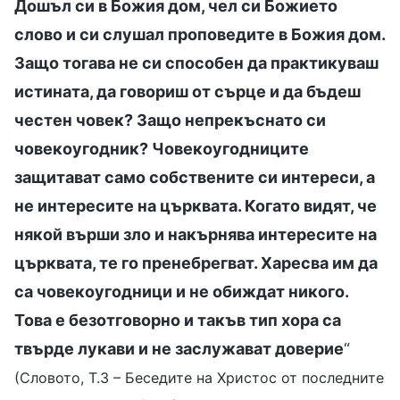
Дошъл си в Божия дом, чел си Божието
слово и си слушал проповедите в Божия дом.
Защо тогава не си способен да практикуваш
истината, да говориш от сърце и да бъдеш
честен човек? Защо непрекъснато си
човекоугодник? Човекоугодниците
защитават само собствените си интереси, а
не интересите на църквата. Когато видят, че
някой върши зло и накърнява интересите на
църквата, те го пренебрегват. Харесва им да
са човекоугодници и не обиждат никого.
Това е безотговорно и такъв тип хора са
твърде лукави и не заслужават доверие
“
(Словото, Т.3 – Беседите на Христос от последните