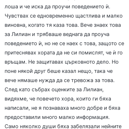
лоша и че иска да проучи поведението ѝ.
Чувствах се едновременно щастлива и малко
виновна, когато тя каза това. Вече знаех това
за Лилиан и трябваше веднага да проуча
поведението ѝ, но не се наех с това, защото се
притеснявах хората да не си помислят, че ѝ го
връщам. Не защитавах църковното дело. Но
поне някой друг беше казал нещо, така че
вече нямаше нужда да се тревожа за това.
След като събрах оценките за Лилиан,
видяхме, че повечето хора, които ги бяха
написали, не я познаваха много добре и бяха
предоставили много малко информация.
Само няколко души бяха забелязали нейните