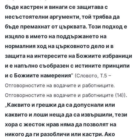
бъде кастрен и винаги се защитава с
несъстоятелни аргументи, той трябва да
бъде премахнат от църквата. Този подход е
изцяло в името на поддържането на
нормалния ход на църковното дело и в
защита на интересите на Божиите избраници
и е напълно съобразен с истините принципи
и с Божиите намерения
“
(Словото, Т.5 –
Отговорностите на водачите и работниците.
.
Отговорностите на водачите и работниците (14))
„
Каквито и грешки да са допуснали или
каквито и лоши неща да са извършили, тези
хора с жесток нрав няма да позволят на
никого да ги разобличи или кастри. Ако