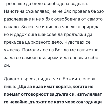
трябваше да бъде освободена веднага.
Наистина съжалявах, че не бях провела бързо
разследване и не я бях освободила от самото
начало. Знаех, че ѝ липсва човешка природа,
но ѝ дадох още шансове да продължи да
прекъсва църковното дело. Чувствах се
ужасно. Помолих се на Бог да ме напътства,
за да се самоанализирам и да опозная себе
си.
Докато търсех, видях, че в Божиите слова
пише: „
Що за нрав имат хората, когато не
поемат отговорност за дълга си, изпълняват
го нехайно, държат се като човекоугодници