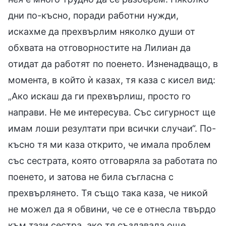
дни по-късно, поради работни нужди,
искахме да прехвърлим няколко души от
обхвата на отговорностите на Лилиан да
отидат да работят по поенето. Изненадващо, в
момента, в който ѝ казах, тя каза с кисел вид:
„Ако искаш да ги прехвърлиш, просто го
направи. Не ме интересува. Със сигурност ще
имам лоши резултати при всички случаи“. По-
късно тя ми каза открито, че имала проблем
със сестрата, която отговаряла за работата по
поенето, и затова не била съгласна с
прехвърлянето. Тя също така каза, че никой
не можел да я обвини, че се е отнесла твърдо
към тази сестра, ако тя създавала още