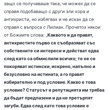
защо се получаваше така, че можех да се
справя подобаващо с други зли хора и
антихристи, но избягвах и не исках да се
справя с въпроса с Лилиан. Прочетох някои
от Божиите слова: „
Каквото и да правят,
антихристите първо се съобразяват със
собствените си интереси и действат едва
след като са обмислили всичко; те не се
покоряват истински, искрено, напълно и
безусловно на истината, а го правят
избирателно и под условие. Какво е това
условие? Статусът и репутацията им трябва
да бъдат предпазени и да не претърпят
загуби. Едва след като това условие е