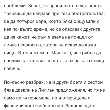
проблеми. Знаех, че правилното нещо, което
трябваше да направя при тези обстоятелства,
бе да потърся хора, които бяха общували с
нея по-дълго време, но се опасявах другите
да не кажат, че съм я взела на прицел от
лична неприязън, затова не исках да кажа
нищо. В този момент Мая каза, че трябва да
следим как вървят нещата, а аз не казах нищо
повече.
По-късно разбрах, че и други братя и сестри
бяха давали на Лилиан предложения, но тя не
само не ги приемала, но и отвръщала с
фалшиви контраобвинения. Веднъж един