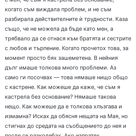
когато съм виждала проблем, и не съм
разбирала действителните ѝ трудности. Каза
също, че не можела да бъде като мен, а
трябвало да се отнася към братята и сестрите
с любов и търпение. Когато прочетох това, за
момент просто бях зашеметена. В нейния
дълг имаше толкова много проблеми. Аз
само ги посочвах — това нямаше нищо общо
с кастрене. Как можеше да каже, че съм я
кастрела без основание? Нямаше такова
нещо. Как можеше да е толкова хлъзгава и
измамна? Исках да обясня нещата на Мая, но
стигнах до средата на съобщението до нея и
после се разколебах. Ако изпратех