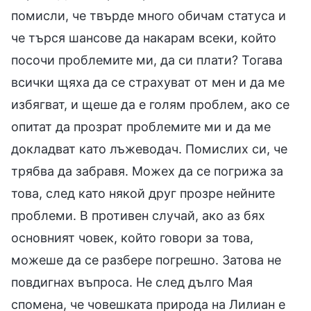
помисли, че твърде много обичам статуса и
че търся шансове да накарам всеки, който
посочи проблемите ми, да си плати? Тогава
всички щяха да се страхуват от мен и да ме
избягват, и щеше да е голям проблем, ако се
опитат да прозрат проблемите ми и да ме
докладват като лъжеводач. Помислих си, че
трябва да забравя. Можех да се погрижа за
това, след като някой друг прозре нейните
проблеми. В противен случай, ако аз бях
основният човек, който говори за това,
можеше да се разбере погрешно. Затова не
повдигнах въпроса. Не след дълго Мая
спомена, че човешката природа на Лилиан е