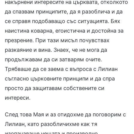
накърнени интересите на църквата, отколкото
да спазвам принципите, да я разоблича и да
се справя подобаващо със ситуацията. Бях
наистина коварна, егоистична и достойна за
презрение. При тази мисъл почувствах
разкаяние и вина. Знаех, че не мога да
продължавам да си затварям очите.
Трябваше да се заема с въпроса с Лилиан
съгласно църковните принципи и да спра
просто да защитавам собствените си
интереси.
След това Мая и аз отидохме да поговорим с
Лилиан, като разобличихме как тя
изопачаваше нещата и произволно