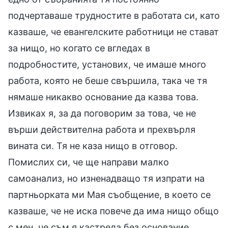
подчертаваше трудностите в работата си, като
казваше, че евангелските работници не стават
за нищо, но когато се вгледах в
подробностите, установих, че имаше много
работа, която не беше свършила, така че тя
нямаше никакво основание да казва това.
Извиках я, за да поговорим за това, че не
върши действителна работа и прехвърля
вината си. Тя не каза нищо в отговор.
Помислих си, че ще направи малко
самоанализ, но изненадващо тя изпрати на
партньорката ми Мая съобщение, в което се
казваше, че не иска повече да има нищо общо
с мен, че съм я кастрела без основание,