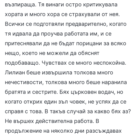
възпираща. Тя винаги остро критикувала
хората и много хора се страхували от нея.
Всички се подготвяли предварително, когато
тя идвала да проучва работата им, и се
притеснявали да не бъдат порицани за всяко
нещо, което не можели да обяснят
подобаващо. Чувствах се много неспокойна.
Лилиан беше извършила толкова много
нечестивости, толкова много беше наранила
братята и сестрите. Бях църковен водач, но
когато открих един зъл човек, не успях да се
справя с това. В такъв случай за какво бях аз?
Не вършех действителна работа. В
продължение на няколко дни разсъждавах