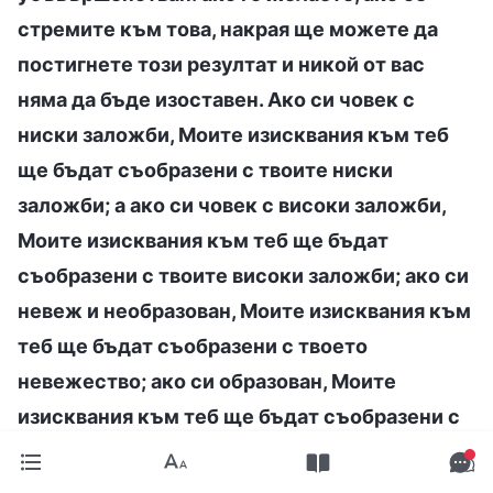
стремите към това, накрая ще можете да
постигнете този резултат и никой от вас
няма да бъде изоставен. Ако си човек с
ниски заложби, Моите изисквания към теб
ще бъдат съобразени с твоите ниски
заложби; а ако си човек с високи заложби,
Моите изисквания към теб ще бъдат
съобразени с твоите високи заложби; ако си
невеж и необразован, Моите изисквания към
теб ще бъдат съобразени с твоето
невежество; ако си образован, Моите
изисквания към теб ще бъдат съобразени с
факта, че си образован; ако си възрастен
човек, Моите изисквания към теб ще бъдат