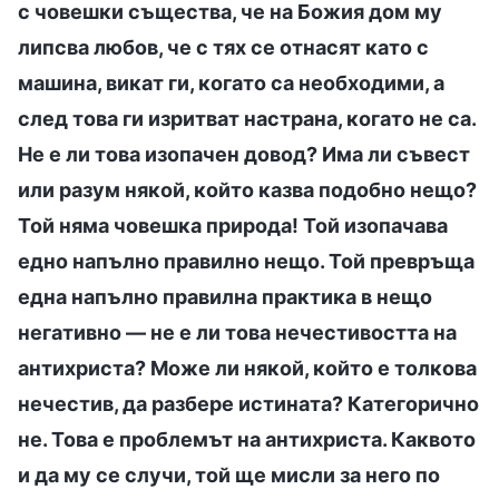
с човешки същества, че на Божия дом му
липсва любов, че с тях се отнасят като с
машина, викат ги, когато са необходими, а
след това ги изритват настрана, когато не са.
Не е ли това изопачен довод? Има ли съвест
или разум някой, който казва подобно нещо?
Той няма човешка природа! Той изопачава
едно напълно правилно нещо. Той превръща
една напълно правилна практика в нещо
негативно — не е ли това нечестивостта на
антихриста? Може ли някой, който е толкова
нечестив, да разбере истината? Категорично
не. Това е проблемът на антихриста. Каквото
и да му се случи, той ще мисли за него по