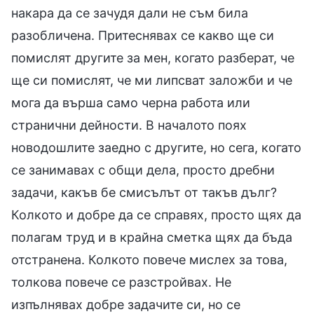
накара да се зачудя дали не съм била
разобличена. Притеснявах се какво ще си
помислят другите за мен, когато разберат, че
ще си помислят, че ми липсват заложби и че
мога да върша само черна работа или
странични дейности. В началото поях
новодошлите заедно с другите, но сега, когато
се занимавах с общи дела, просто дребни
задачи, какъв бе смисълът от такъв дълг?
Колкото и добре да се справях, просто щях да
полагам труд и в крайна сметка щях да бъда
отстранена. Колкото повече мислех за това,
толкова повече се разстройвах. Не
изпълнявах добре задачите си, но се