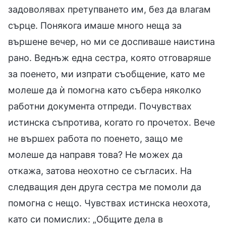
задоволявах претупването им, без да влагам
сърце. Понякога имаше много неща за
вършене вечер, но ми се доспиваше наистина
рано. Веднъж една сестра, която отговаряше
за поенето, ми изпрати съобщение, като ме
молеше да ѝ помогна като събера няколко
работни документа отпреди. Почувствах
истинска съпротива, когато го прочетох. Вече
не вършех работа по поенето, защо ме
молеше да направя това? Не можех да
откажа, затова неохотно се съгласих. На
следващия ден друга сестра ме помоли да
помогна с нещо. Чувствах истинска неохота,
като си помислих: „Общите дела в