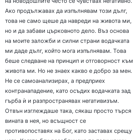
на новодошлите често се чувствах негативно.
Ако продължавах да изпълнявам този дълг,
това не само щеше да навреди на живота ми,
но и да забави църковното дело. Въз основа
на моите заложби и силни страни водачката
ми даде дълг, който мога изпълнявам. Това
беше следване на принцип и отговорност към
живота ми. Но не знаех какво е добро за мен.
Не се самоанализирах, а предприех
контранападение, като осъдих водачката зад
гърба ѝ и разпространявах негативизъм.
Отвън изглеждаше така, сякаш просто търся
вината в нея, но всъщност се
противопоставях на Бог, като заставах срещу