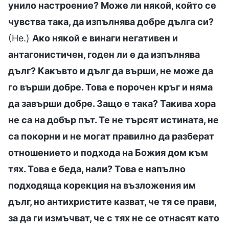
унило настроение? Може ли някой, който се
чувства така, да изпълнява добре дълга си?
(Не.)
Ако някой е винаги негативен и
антагонистичен, годен ли е да изпълнява
дълг? Какъвто и дълг да върши, не може да
го върши добре. Това е порочен кръг и няма
да завърши добре. Защо е така? Такива хора
не са на добър път. Те не търсят истината, не
са покорни и не могат правилно да разберат
отношението и подхода на Божия дом към
тях. Това е беда, нали? Това е напълно
подходяща корекция на възложения им
дълг, но антихристите казват, че тя се прави,
за да ги измъчват, че с тях не се отнасят като