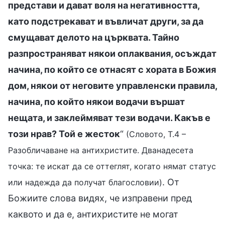
представи и дават воля на негативността,
като подстрекават и въвличат други, за да
смущават делото на църквата. Тайно
разпространяват някои оплаквания, осъждат
начина, по който се отнасят с хората в Божия
дом, някои от неговите управленски правила,
начина, по който някои водачи вършат
нещата, и заклеймяват тези водачи. Какъв е
този нрав? Той е жесток
“
(Словото, Т.4 –
Разобличаване на антихристите. Дванадесета
точка: те искат да се оттеглят, когато нямат статус
. От
или надежда да получат благословии)
Божиите слова видях, че изправени пред
каквото и да е, антихристите не могат