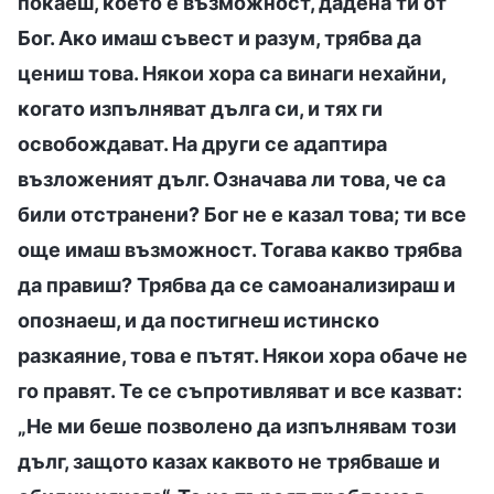
покаеш, което е възможност, дадена ти от
Бог. Ако имаш съвест и разум, трябва да
цениш това. Някои хора са винаги нехайни,
когато изпълняват дълга си, и тях ги
освобождават. На други се адаптира
възложеният дълг. Означава ли това, че са
били отстранени? Бог не е казал това; ти все
още имаш възможност. Тогава какво трябва
да правиш? Трябва да се самоанализираш и
опознаеш, и да постигнеш истинско
разкаяние, това е пътят. Някои хора обаче не
го правят. Те се съпротивляват и все казват:
„Не ми беше позволено да изпълнявам този
дълг, защото казах каквото не трябваше и