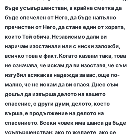
бъде усъвършенстван, в крайна сметка да
бъде спечелен от Него, да бъде напълно
пречистен от Него, да стане един от хората,
които Той обича. Независимо дали ви
наричам изостанали или с ниски заложби,
всичко това е факт. Когато казвам така, това
не означава, че искам да ви изоставя, че съм
изгубил всякаква надежда за вас, още по-
малко, че не искам да ви спася. Днес съм
дошъл да извърша делото на вашето
спасение, с други думи, делото, което
върша, е продължение на делото на
спасението. Всеки човек има шанса да бъде
усъвършенстван: ако го желаете, ако се