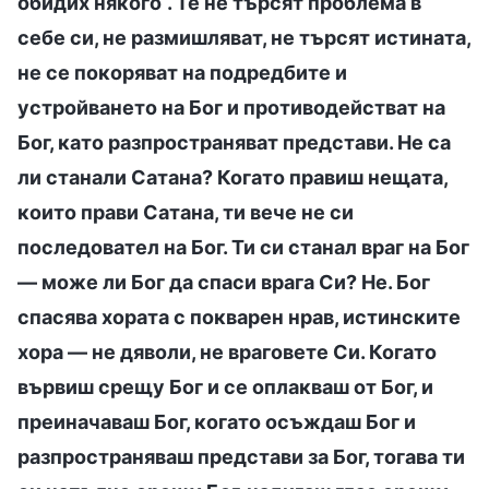
обидих някого“. Те не търсят проблема в
себе си, не размишляват, не търсят истината,
не се покоряват на подредбите и
устройването на Бог и противодействат на
Бог, като разпространяват представи. Не са
ли станали Сатана? Когато правиш нещата,
които прави Сатана, ти вече не си
последовател на Бог. Ти си станал враг на Бог
— може ли Бог да спаси врага Си? Не. Бог
спасява хората с покварен нрав, истинските
хора — не дяволи, не враговете Си. Когато
вървиш срещу Бог и се оплакваш от Бог, и
преиначаваш Бог, когато осъждаш Бог и
разпространяваш представи за Бог, тогава ти