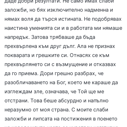
даде добри резултати. Не само имах слаби
заложби, но бях изключително надменна и
нямах воля да търся истината. Не подобрявах
наистина уменията си и в работата ми нямаше
напредък. Затова трябваше да бъда
прехвърлена към друг дълг. Ала не признах
покварата и грешките си. Отнасях се към
прехвърлянето си с възмущение и отказвах
да го приема. Дори грешно разбрах, че
разобличаването на Бог, което ме караше да
изглеждам зле, означава, че Той ще ме
отстрани. Това беше абсурдно и напълно
неразумно от моя страна. С моите слаби
заложби и липсата на постижения в поенето