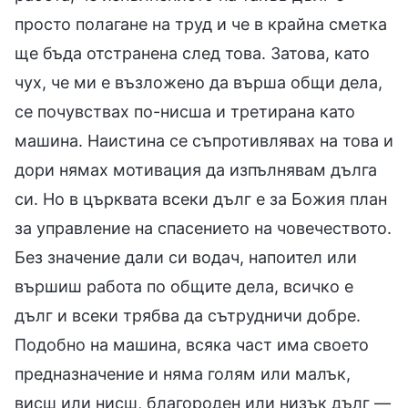
просто полагане на труд и че в крайна сметка
ще бъда отстранена след това. Затова, като
чух, че ми е възложено да върша общи дела,
се почувствах по-нисша и третирана като
машина. Наистина се съпротивлявах на това и
дори нямах мотивация да изпълнявам дълга
си. Но в църквата всеки дълг е за Божия план
за управление на спасението на човечеството.
Без значение дали си водач, напоител или
вършиш работа по общите дела, всичко е
дълг и всеки трябва да сътрудничи добре.
Подобно на машина, всяка част има своето
предназначение и няма голям или малък,
висш или нисш, благороден или низък дълг —