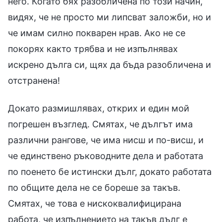
него. Когато бях разобличена по този начин,
видях, че не просто ми липсват заложби, но и
че имам силно покварен нрав. Ако не се
покорях както трябва и не изпълнявах
искрено дълга си, щях да бъда разобличена и
отстранена!
Докато размишлявах, открих и един мой
погрешен възглед. Смятах, че дългът има
различни рангове, че има нисш и по-висш, и
че единствено ръководните дела и работата
по поенето бе истински дълг, докато работата
по общите дела не се бореше за такъв.
Смятах, че това е нискоквалифицирана
работа, че изпълнението на такъв дълг е