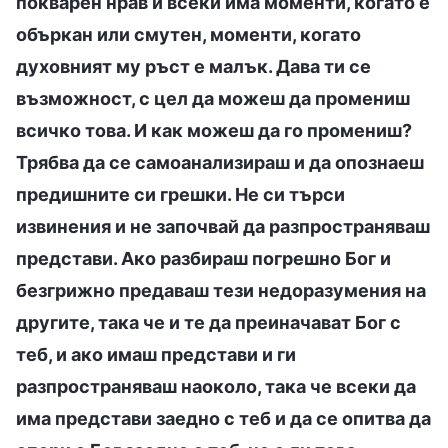
покварен нрав и всеки има моменти, когато е
объркан или смутен, моменти, когато
духовният му ръст е малък. Дава ти се
възможност, с цел да можеш да промениш
всичко това. И как можеш да го промениш?
Трябва да се самоанализираш и да опознаеш
предишните си грешки. Не си търси
извинения и не започвай да разпространяваш
представи. Ако разбираш погрешно Бог и
безгрижно предаваш тези недоразумения на
другите, така че и те да преиначават Бог с
теб, и ако имаш представи и ги
разпространяваш наоколо, така че всеки да
има представи заедно с теб и да се опитва да