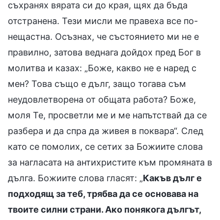
съхранях вярата си до края, щях да бъда
отстранена. Тези мисли ме правеха все по-
нещастна. Осъзнах, че състоянието ми не е
правилно, затова веднага дойдох пред Бог в
молитва и казах: „Боже, какво не е наред с
мен? Това също е дълг, защо тогава съм
неудовлетворена от общата работа? Боже,
моля Те, просветли ме и ме напътствай да се
разбера и да спра да живея в поквара“. След
като се помолих, се сетих за Божиите слова
за нагласата на антихристите към промяната в
дълга. Божиите слова гласят: „
Какъв дълг е
подходящ за теб, трябва да се основава на
твоите силни страни. Ако понякога дългът,