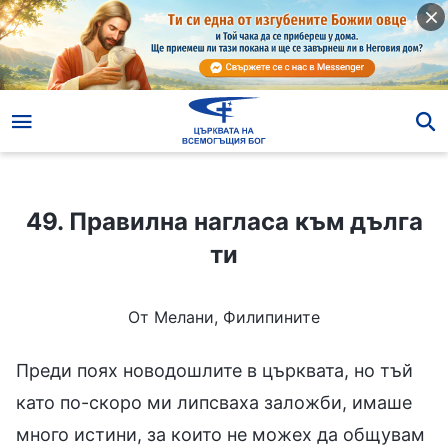
49. Правилна нагласа към дълга ти
49. Правилна нагласа към дълга
ти
От Мелани, Филипините
Преди поях новодошлите в църквата, но тъй
като по-скоро ми липсваха заложби, имаше
много истини, за които не можех да общувам