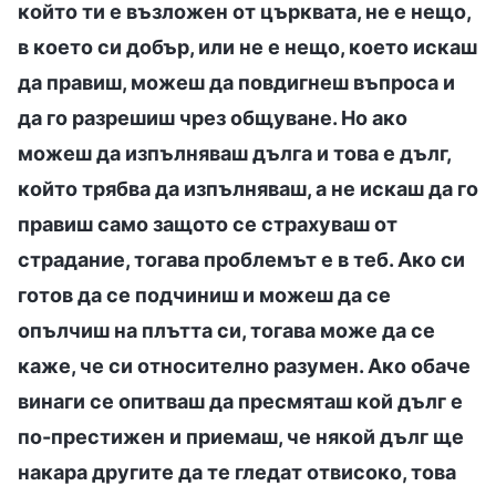
който ти е възложен от църквата, не е нещо,
в което си добър, или не е нещо, което искаш
да правиш, можеш да повдигнеш въпроса и
да го разрешиш чрез общуване. Но ако
можеш да изпълняваш дълга и това е дълг,
който трябва да изпълняваш, а не искаш да го
правиш само защото се страхуваш от
страдание, тогава проблемът е в теб. Ако си
готов да се подчиниш и можеш да се
опълчиш на плътта си, тогава може да се
каже, че си относително разумен. Ако обаче
винаги се опитваш да пресмяташ кой дълг е
по-престижен и приемаш, че някой дълг ще
накара другите да те гледат отвисоко, това