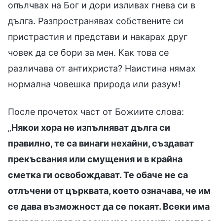
опълчвах на Бог и дори изливах гнева си в
дълга. Разпространявах собствените си
пристрастия и представи и накарах друг
човек да се бори за мен. Как това се
различава от антихриста? Наистина нямах
нормална човешка природа или разум!
После прочетох част от Божиите слова:
„
Някои хора не изпълняват дълга си
правилно, те са винаги нехайни, създават
прекъсвания или смущения и в крайна
сметка ги освобождават. Те обаче не са
отлъчени от църквата, което означава, че им
се дава възможност да се покаят. Всеки има