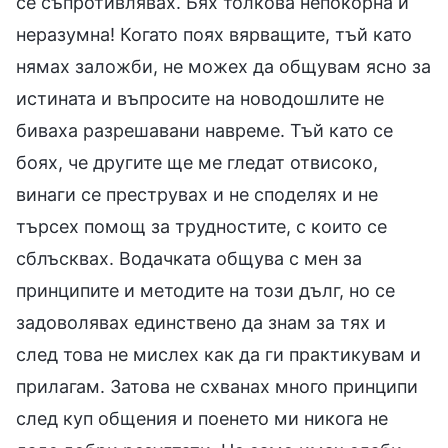
се съпротивлявах. Бях толкова непокорна и
неразумна! Когато поях вярващите, тъй като
нямах заложби, не можех да общувам ясно за
истината и въпросите на новодошлите не
биваха разрешавани навреме. Тъй като се
боях, че другите ще ме гледат отвисоко,
винаги се преструвах и не споделях и не
търсех помощ за трудностите, с които се
сблъсквах. Водачката общува с мен за
принципите и методите на този дълг, но се
задоволявах единствено да знам за тях и
след това не мислех как да ги практикувам и
прилагам. Затова не схванах много принципи
след куп общения и поенето ми никога не