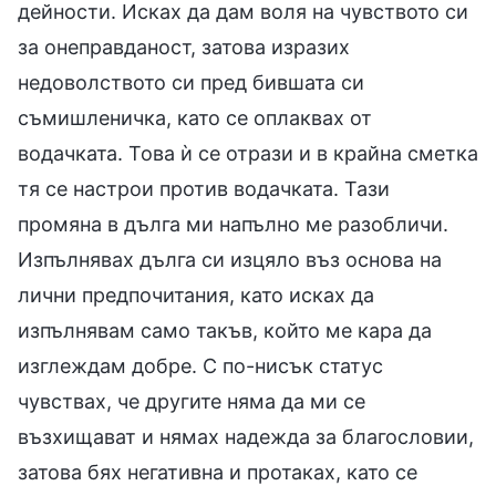
дейности. Исках да дам воля на чувството си
за онеправданост, затова изразих
недоволството си пред бившата си
съмишленичка, като се оплаквах от
водачката. Това ѝ се отрази и в крайна сметка
тя се настрои против водачката. Тази
промяна в дълга ми напълно ме разобличи.
Изпълнявах дълга си изцяло въз основа на
лични предпочитания, като исках да
изпълнявам само такъв, който ме кара да
изглеждам добре. С по-нисък статус
чувствах, че другите няма да ми се
възхищават и нямах надежда за благословии,
затова бях негативна и протаках, като се