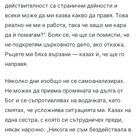
действителност са странични дейности и
всеки може да ми казва какво да правя. Това
реално не ми е работа, така че защо ме кара
да ѝ помагам?“. Боях се, че ще си помисли, че
не подкрепям църковното дело, ако откажа.
Ръцете ми бяха вързани — казах ѝ, че ще го
направя.
Няколко дни изобщо не се самоанализирах.
Не можех да приема промяната на дълга от
Бог и се съпротивлявах на водачката, като
смятах, че усложнява ситуацията ми. Казах на
една сестра, с която си сътрудничех преди,
някак нарочно: „Никога не съм бездействала в