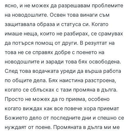
ясно, и не можех да разрешавам проблемите
на новодошлите. Освен това винаги съм
защитавала образа и статуса си. Когато
имаше неща, които не разбирах, се срамувах
да потърся помощ от други. В резултат на
това не се справях добре с поенето на
новодошлите и заради това бях освободена.
След това водачката уреди да върша работа
по общите дела. Бях наистина разстроена,
когато се сблъсках с тази промяна в дълга.
Просто не можех да го приема, особено
когато виждах как все повече хора приемат
Божието дело от последните дни и спешно се
нуждаят от поене. Промяната в дълга ми ме