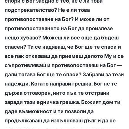
спори с Бог заедно с теб, не е ли това
подстрекателство? Не е ли това
противопоставяне на Бог? И може ли от
противопоставянето на Бог да произлезе
нещо хубаво? Можеш ли все още да бъдеш
спасен? Ти се надяваш, че Бог ще те спаси и
все пак отказваш да приемеш делото Му и се
съпротивляваш и противопоставяш на Бог —
дали тогава Бог ще те спаси? Забрави за тези
надежди. Когато направи грешка, Бог не те
държа отговорен, нито пък те отстрани
заради тази едничка грешка. Божият дом ти
даде възможност и ти позволи да
продължаваш да изпълняваш дълг и да се