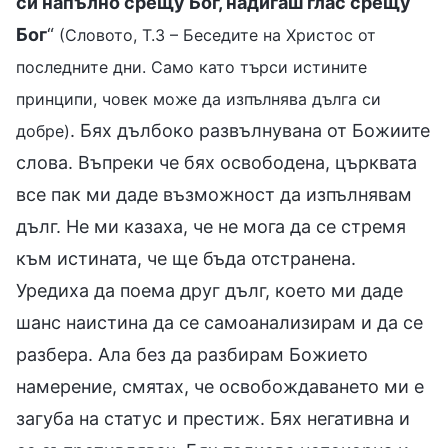
си напълно срещу Бог, надигаш глас срещу
Бог
“
(Словото, Т.3 – Беседите на Христос от
последните дни. Само като търси истините
принципи, човек може да изпълнява дълга си
. Бях дълбоко развълнувана от Божиите
добре)
слова. Въпреки че бях освободена, църквата
все пак ми даде възможност да изпълнявам
дълг. Не ми казаха, че не мога да се стремя
към истината, че ще бъда отстранена.
Уредиха да поема друг дълг, което ми даде
шанс наистина да се самоанализирам и да се
разбера. Ала без да разбирам Божието
намерение, смятах, че освобождаването ми е
загуба на статус и престиж. Бях негативна и