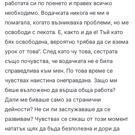
работата си по поенето и правех всичко
необходимо. Водачката никога не ми е
помагала, когато възникваха проблеми, но ме
освободи с лекота. Е, както и да е! Тъй като
бях освободена, вероятно трябва да си взема
урок от това“. След като чу това, сестрата
също почувства, че водачката не е била
справедлива към мен. По това време се
чувствах наистина онеправдана. Защо ми
беше възложено да върша обща работа?
Дали ме биваше само за странични
дейности? Не си ли заслужаваше да се
развивам? Чувствах се сякаш от този момент
нататък щях да бъда безполезна и дори да