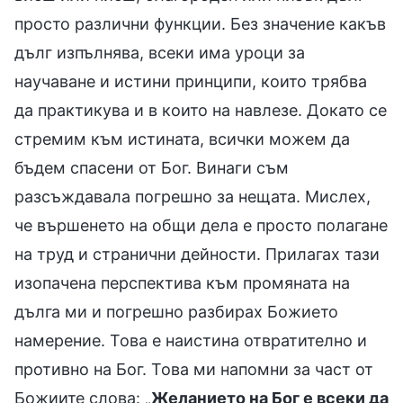
просто различни функции. Без значение какъв
дълг изпълнява, всеки има уроци за
научаване и истини принципи, които трябва
да практикува и в които на навлезе. Докато се
стремим към истината, всички можем да
бъдем спасени от Бог. Винаги съм
разсъждавала погрешно за нещата. Мислех,
че вършенето на общи дела е просто полагане
на труд и странични дейности. Прилагах тази
изопачена перспектива към промяната на
дълга ми и погрешно разбирах Божието
намерение. Това е наистина отвратително и
противно на Бог. Това ми напомни за част от
Божиите слова: „
Желанието на Бог е всеки да