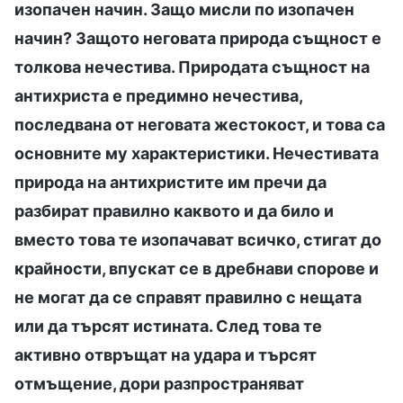
изопачен начин. Защо мисли по изопачен
начин? Защото неговата природа същност е
толкова нечестива. Природата същност на
антихриста е предимно нечестива,
последвана от неговата жестокост, и това са
основните му характеристики. Нечестивата
природа на антихристите им пречи да
разбират правилно каквото и да било и
вместо това те изопачават всичко, стигат до
крайности, впускат се в дребнави спорове и
не могат да се справят правилно с нещата
или да търсят истината. След това те
активно отвръщат на удара и търсят
отмъщение, дори разпространяват