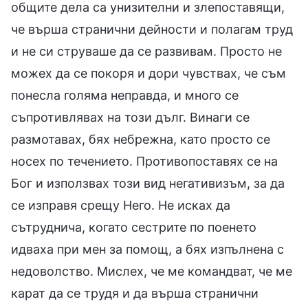
общите дела са унизителни и злепоставящи,
че върша странични дейности и полагам труд
и не си струваше да се развивам. Просто не
можех да се покоря и дори чувствах, че съм
понесла голяма неправда, и много се
съпротивлявах на този дълг. Винаги се
размотавах, бях небрежна, като просто се
носех по течението. Противопоставях се на
Бог и използвах този вид негативизъм, за да
се изправя срещу Него. Не исках да
сътруднича, когато сестрите по поенето
идваха при мен за помощ, а бях изпълнена с
недоволство. Мислех, че ме командват, че ме
карат да се трудя и да върша странични