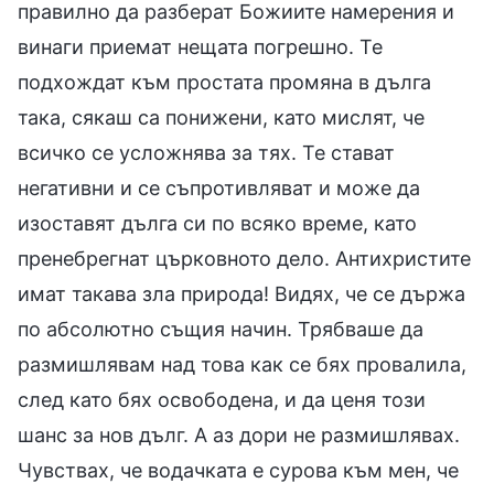
правилно да разберат Божиите намерения и
винаги приемат нещата погрешно. Те
подхождат към простата промяна в дълга
така, сякаш са понижени, като мислят, че
всичко се усложнява за тях. Те стават
негативни и се съпротивляват и може да
изоставят дълга си по всяко време, като
пренебрегнат църковното дело. Антихристите
имат такава зла природа! Видях, че се държа
по абсолютно същия начин. Трябваше да
размишлявам над това как се бях провалила,
след като бях освободена, и да ценя този
шанс за нов дълг. А аз дори не размишлявах.
Чувствах, че водачката е сурова към мен, че