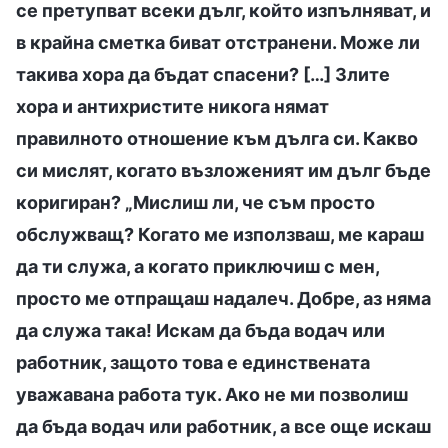
се претупват всеки дълг, който изпълняват, и
в крайна сметка биват отстранени. Може ли
такива хора да бъдат спасени? […] Злите
хора и антихристите никога нямат
правилното отношение към дълга си. Какво
си мислят, когато възложеният им дълг бъде
коригиран? „Мислиш ли, че съм просто
обслужващ? Когато ме използваш, ме караш
да ти служа, а когато приключиш с мен,
просто ме отпращаш надалеч. Добре, аз няма
да служа така! Искам да бъда водач или
работник, защото това е единствената
уважавана работа тук. Ако не ми позволиш
да бъда водач или работник, а все още искаш