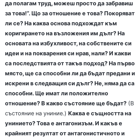
да полагам труд, можеш просто да забравиш
за това!“. Що за отношение е това? Покоряват
ли се? На каква основа подхождат към
коригирането на възложения им дълг? На
основата на избухливост, на собствените си
идеи и на покварения си нрав, нали? И какви
са последствията от такъв подход? На първо
място, ще са способни ли да бъдат предани и
искрени в следващия си дълг? Не, няма да са
способни. Ще имат ли положително
отношение? В какво състояние ще бъдат?
(В
състояние на униние.)
Каква е същността на
унинието? Това е антагонизъм. И какъв е
крайният резултат от антагонистичното и