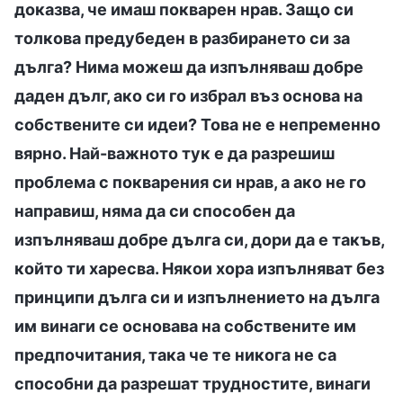
доказва, че имаш покварен нрав. Защо си
толкова предубеден в разбирането си за
дълга? Нима можеш да изпълняваш добре
даден дълг, ако си го избрал въз основа на
собствените си идеи? Това не е непременно
вярно. Най-важното тук е да разрешиш
проблема с покварения си нрав, а ако не го
направиш, няма да си способен да
изпълняваш добре дълга си, дори да е такъв,
който ти харесва. Някои хора изпълняват без
принципи дълга си и изпълнението на дълга
им винаги се основава на собствените им
предпочитания, така че те никога не са
способни да разрешат трудностите, винаги