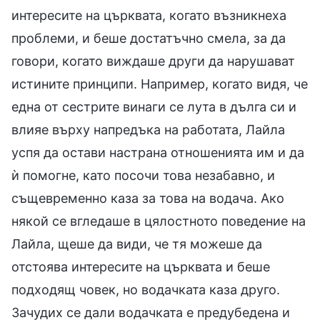
интересите на църквата, когато възникнеха
проблеми, и беше достатъчно смела, за да
говори, когато виждаше други да нарушават
истините принципи. Например, когато видя, че
една от сестрите винаги се лута в дълга си и
влияе върху напредъка на работата, Лайла
успя да остави настрана отношенията им и да
ѝ помогне, като посочи това незабавно, и
същевременно каза за това на водача. Ако
някой се вгледаше в цялостното поведение на
Лайла, щеше да види, че тя можеше да
отстоява интересите на църквата и беше
подходящ човек, но водачката каза друго.
Зачудих се дали водачката е предубедена и