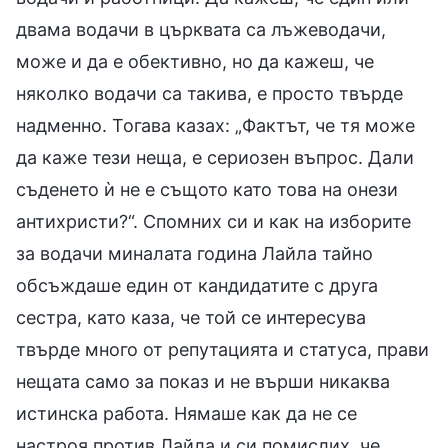
двама водачи в църквата са лъжеводачи,
може и да е обективно, но да кажеш, че
няколко водачи са такива, е просто твърде
надменно. Тогава казах: „Фактът, че тя може
да каже тези неща, е сериозен въпрос. Дали
съденето ѝ не е същото като това на онези
антихристи?“. Спомних си и как на изборите
за водачи миналата година Лайла тайно
обсъждаше един от кандидатите с друга
сестра, като каза, че той се интересува
твърде много от репутацията и статуса, прави
нещата само за показ и не върши никаква
истинска работа. Нямаше как да не се
настроя против Лайла и си помислих, че