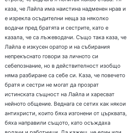
каза, че Лайла има наистина надменен нрав и
е изрекла осъдителни неща за няколко
водачи пред братята и сестрите, като е
казала, че са лъжеводачи. Също така каза, че
Лайла е изкусен оратор и на събирания
непрекъснато говори за личното си
себепознание, но в действителност изобщо
няма разбиране са себе си. Каза, че повечето
братя и сестри не могат да прозрат
истинската същност на Лайла и харесват
нейното общение. Веднага се сетих как някои
антихристи, които бяха изгонени от църквата,
бяха направили същото, като осъждаха
водачи и работници. Да кажеш, че един или