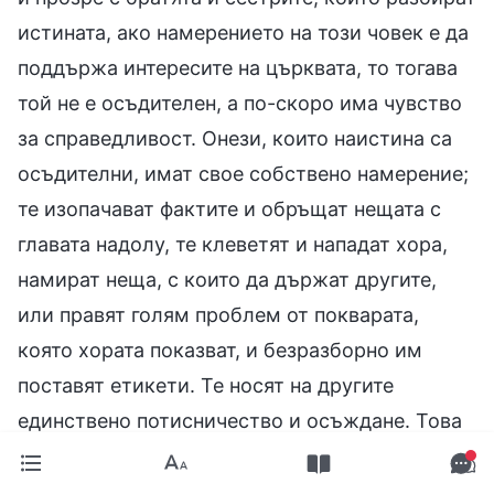
истината, ако намерението на този човек е да
поддържа интересите на църквата, то тогава
той не е осъдителен, а по-скоро има чувство
за справедливост. Онези, които наистина са
осъдителни, имат свое собствено намерение;
те изопачават фактите и обръщат нещата с
главата надолу, те клеветят и нападат хора,
намират неща, с които да държат другите,
или правят голям проблем от покварата,
която хората показват, и безразборно им
поставят етикети. Те носят на другите
единствено потисничество и осъждане. Това
означава да си осъдителен. Аз нямах чисто
разбиране за това какво означава да си