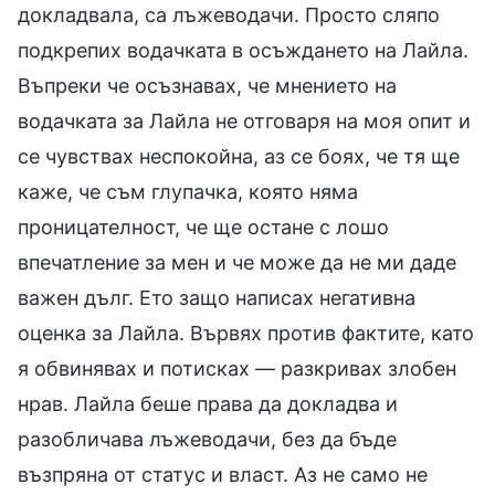
докладвала, са лъжеводачи. Просто сляпо
подкрепих водачката в осъждането на Лайла.
Въпреки че осъзнавах, че мнението на
водачката за Лайла не отговаря на моя опит и
се чувствах неспокойна, аз се боях, че тя ще
каже, че съм глупачка, която няма
проницателност, че ще остане с лошо
впечатление за мен и че може да не ми даде
важен дълг. Ето защо написах негативна
оценка за Лайла. Вървях против фактите, като
я обвинявах и потисках — разкривах злобен
нрав. Лайла беше права да докладва и
разобличава лъжеводачи, без да бъде
възпряна от статус и власт. Аз не само не