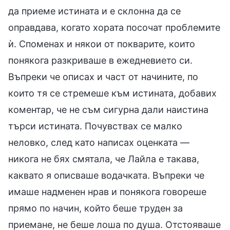
да приеме истината и е склонна да се
оправдава, когато хората посочат проблемите
ѝ. Споменах и някои от покварите, които
понякога разкриваше в ежедневието си.
Въпреки че описах и част от начините, по
които тя се стремеше към истината, добавих
коментар, че не съм сигурна дали наистина
търси истината. Почувствах се малко
неловко, след като написах оценката —
никога не бях смятала, че Лайла е такава,
каквато я описваше водачката. Въпреки че
имаше надменен нрав и понякога говореше
прямо по начин, който беше труден за
приемане, не беше лоша по душа. Отстояваше