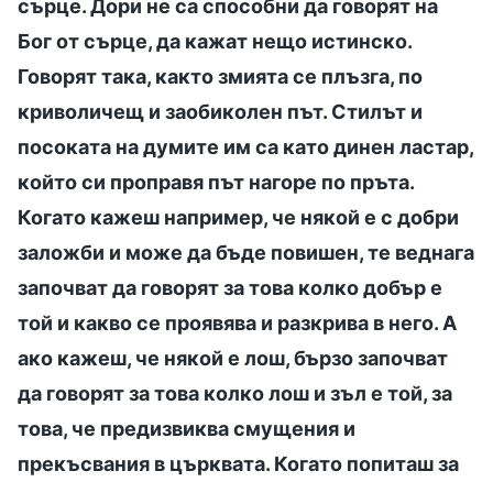
сърце. Дори не са способни да говорят на
Бог от сърце, да кажат нещо истинско.
Говорят така, както змията се плъзга, по
криволичещ и заобиколен път. Стилът и
посоката на думите им са като динен ластар,
който си проправя път нагоре по пръта.
Когато кажеш например, че някой е с добри
заложби и може да бъде повишен, те веднага
започват да говорят за това колко добър е
той и какво се проявява и разкрива в него. А
ако кажеш, че някой е лош, бързо започват
да говорят за това колко лош и зъл е той, за
това, че предизвиква смущения и
прекъсвания в църквата. Когато попиташ за