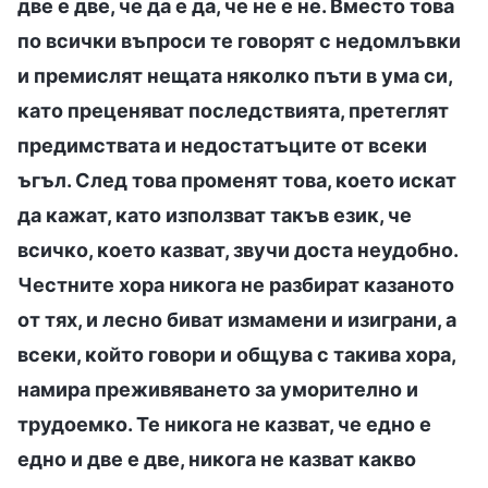
две е две, че да е да, че не е не. Вместо това
по всички въпроси те говорят с недомлъвки
и премислят нещата няколко пъти в ума си,
като преценяват последствията, претеглят
предимствата и недостатъците от всеки
ъгъл. След това променят това, което искат
да кажат, като използват такъв език, че
всичко, което казват, звучи доста неудобно.
Честните хора никога не разбират казаното
от тях, и лесно биват измамени и изиграни, а
всеки, който говори и общува с такива хора,
намира преживяването за уморително и
трудоемко. Те никога не казват, че едно е
едно и две е две, никога не казват какво