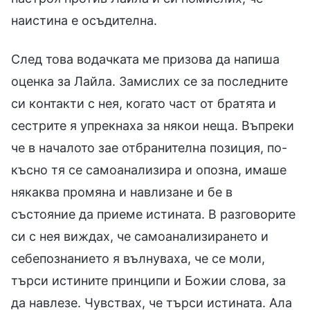
наистина е осъдителна.
След това водачката ме призова да напиша
оценка за Лайла. Замислих се за последните
си контакти с нея, когато част от братята и
сестрите я упрекнаха за някои неща. Въпреки
че в началото зае отбранителна позиция, по-
късно тя се самоанализира и опозна, имаше
някаква промяна и навлизане и бе в
състояние да приеме истината. В разговорите
си с нея виждах, че самоанализирането и
себепознанието я вълнуваха, че се моли,
търси истините принципи и Божии слова, за
да навлезе. Чувствах, че търси истината. Ала