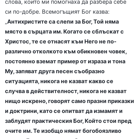
слова, които ми помогнаха да разбера себе
си по-добре. Всемогъщият Бог казва:
„
Антихристите са слепи за Бог, Той няма
място в сърцата им. Когато се сблъскат с
Христос, те се отнасят към Него не по-
различно отколкото към обикновен човек,
постоянно вземат пример от израза и тона
Му, запяват друга песен съобразно
ситуацията, никога не казват какво се
случва в действителност, никога не казват
нищо искрено, говорят само празни приказки
и доктрини, като се опитват да измамят и
заблудят практическия Бог, Който стои пред
очите им. Те изобщо нямат богобоязливо