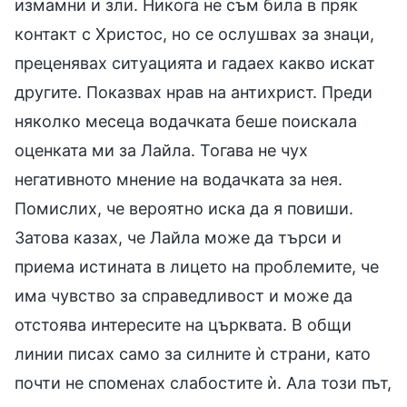
измамни и зли. Никога не съм била в пряк
контакт с Христос, но се ослушвах за знаци,
преценявах ситуацията и гадаех какво искат
другите. Показвах нрав на антихрист. Преди
няколко месеца водачката беше поискала
оценката ми за Лайла. Тогава не чух
негативното мнение на водачката за нея.
Помислих, че вероятно иска да я повиши.
Затова казах, че Лайла може да търси и
приема истината в лицето на проблемите, че
има чувство за справедливост и може да
отстоява интересите на църквата. В общи
линии писах само за силните ѝ страни, като
почти не споменах слабостите ѝ. Ала този път,