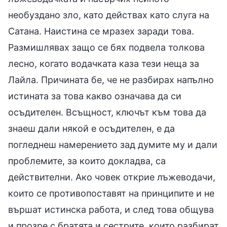
необуздано зло, като действах като слуга на
Сатана. Наистина се мразех заради това.
Размишлявах защо се бях подвела толкова
лесно, когато водачката каза тези неща за
Лайла. Причината бе, че не разбирах напълно
истината за това какво означава да си
осъдителен. Всъщност, ключът към това да
знаеш дали някой е осъдителен, е да
погледнеш намерението зад думите му и дали
проблемите, за които докладва, са
действителни. Ако човек открие лъжеводачи,
които се противопоставят на принципите и не
вършат истинска работа, и след това общува
и прозре с братята и сестрите, които разбират