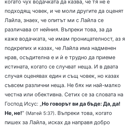
когато чух водачката да казва, че тя не е
подходящ човек, и че моли другите да оценят
Лайла, знаех, че опитът ми с Лайла се
различава от нейния. Въпреки това, за да
каже водачката, че имам проницателност, аз я
подкрепих и казах, че Лайла има надменен
нрав, осъдителна е и ѝ е трудно да приеме
истината, когато се случват неща. И в двата
случая оценявах един и същ човек, но казах
съвсем различни неща. Не бях ни най-малко
честна или обективна. Сетих се за словата на
Господ Исус: „
Но говорът ви да бъде: Да, да!
Не, не!
“
. Въпреки това, когато
(Матей 5:37)
пишех за Лайла, исках да направя добро