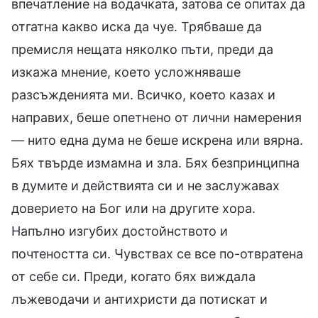
впечатление на водачката, затова се опитах да
отгатна какво иска да чуе. Трябваше да
премисля нещата няколко пъти, преди да
изкажа мнение, което усложняваше
разсъжденията ми. Всичко, което казах и
направих, беше опетнено от лични намерения
— нито една дума не беше искрена или вярна.
Бях твърде измамна и зла. Бях безпринципна
в думите и действията си и не заслужавах
доверието на Бог или на другите хора.
Напълно изгубих достойнството и
почтеността си. Чувствах се все по-отвратена
от себе си. Преди, когато бях виждала
лъжеводачи и антихристи да потискат и