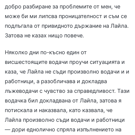
добро разбиране за проблемите от мен, че
може би ми липсва проницателност и съм се
подлъгала от привидното държание на Лайла.
Затова не казах нищо повече.
Няколко дни по-късно един от
висшестоящите водачи проучи ситуацията и
каза, че Лайла не съди произволно водачи и и
работници, а разобличава и докладва
лъжеводачи с чувство за справедливост. Тази
водачка бил докладвана от Лайла, затова я
потискала и наказвала, като казвала, че
Лайла произволно съди водачи и работници
— дори еднолично спряла изпълнението на