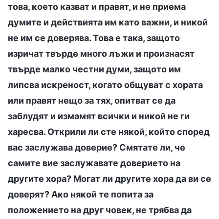
това, което казват и правят, и не приема
думите и действията им като важни, и никой
не им се доверява. Това е така, защото
изричат твърде много лъжи и произнасят
твърде малко честни думи, защото им
липсва искреност, когато общуват с хората
или правят нещо за тях, опитват се да
заблудят и измамят всички и никой не ги
харесва. Открили ли сте някой, който според
вас заслужава доверие? Смятате ли, че
самите вие заслужавате доверието на
другите хора? Могат ли другите хора да ви се
доверят? Ако някой те попита за
положението на друг човек, не трябва да