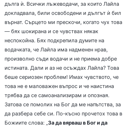
дълга ѝ. Всички лъжеводачи, за които Лайла
докладвала, били освободени и дългът ѝ бил
върнат. Сърцето ми прескочи, когато чух това
— бях шокирана и се чувствах някак
неспокойна. Бях подкрепила думите на
водачката, че Лайла има надменен нрав,
произволно съди водачи и не приема добре
истината. Дали и аз не осъждах Лайла? Това
беше сериозен проблем! Имах чувството, че
това не е маловажен въпрос и че наистина
трябва да се самоанализирам и опозная.
Затова се помолих на Бог да ме напътства, за
да разбера себе си. По-късно прочетох това в
Божиите слова: „
За да вярваш в Бог и да