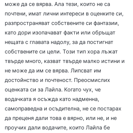
може да се вярва. Ала тези, които не са
почтени, имат лични интереси в оценките си,
разпространяват собствените си фантазии,
като дори изопачават факти или обръщат
нещата с главата надолу, за да постигнат
собствените си цели. Този тип хора лъжат
твърде много, казват твърде малко истини и
не може да им се вярва. Липсват им
достойнство и почтеност. Преосмислих
оценката си за Лайла. Когато чух, че
водачката я осъжда като надменна,
самоправедна и осъдителна, не се постарах
да преценя дали това е вярно, или не, и не
проучих дали водачите, които Лайла бе