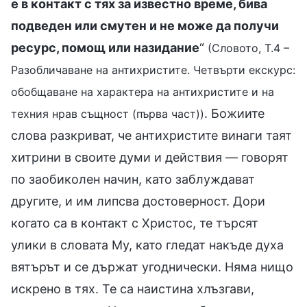
е в контакт с тях за известно време, бива
подведен или смутен и не може да получи
ресурс, помощ или назидание
“
(Словото, Т.4 –
Разобличаване на антихристите. Четвърти екскурс:
обобщаване на характера на антихристите и на
. Божиите
техния нрав същност (първа част))
слова разкриват, че антихристите винаги таят
хитрини в своите думи и действия — говорят
по заобиколен начин, като заблуждават
другите, и им липсва достоверност. Дори
когато са в контакт с Христос, те търсят
улики в словата Му, като гледат накъде духа
вятърът и се държат угоднически. Няма нищо
искрено в тях. Те са наистина хлъзгави,