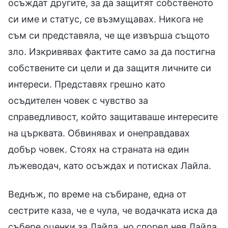
осъждат другите, за да защитят собственото
си име и статус, се възмущавах. Никога не
съм си представяла, че ще извърша същото
зло. Изкривявах фактите само за да постигна
собствените си цели и да защитя личните си
интереси. Представях грешно като
осъдителен човек с чувство за
справедливост, който защитаваше интересите
на църквата. Обвинявах и онеправдавах
добър човек. Стоях на страната на един
лъжеводач, като осъждах и потисках Лайла.
Веднъж, по време на събиране, една от
сестрите каза, че е чула, че водачката иска да
събере оценки за Лайла, но според нея Лайла