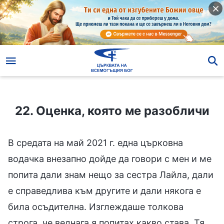
22. Оценка, която ме разобличи
22. Оценка, която ме разобличи
В средата на май 2021 г. една църковна
водачка внезапно дойде да говори с мен и ме
попита дали знам нещо за сестра Лайла, дали
е справедлива към другите и дали някога е
била осъдителна. Изглеждаше толкова
строга, че веднага я попитах какво става. Тя