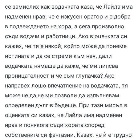
се замислих как водачката каза, че Лайла има
надменен нрав, че е изкусен оратор и е добра
в подвеждането на хора, а сега произволно
съди водачи и работници. Ако в оценката си
кажех, че тя е някой, който може да приеме
истината и да се стреми към нея, дали
водачката нямаше да каже, че ми липсва
проницателност и че съм глупачка? Ако
направех лошо впечатление на водачката, тя
можеше да не ми позволи да изпълнявам
определен дълг в бъдеще. При тази мисъл в
оценката си казах, че Лайла има надменен
нрав и понякога съди хората според
собствените си фантазии. Казах, че ѝ е трудно