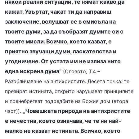
някои реални ситуации, те нямат какво да
кажат. Увъртат, чакат ти да направиш
заключение, вслушват се в смисъла на
твоите думи, за да съобразят думите си с
твоите мисли. Всичко, което казват, е
приятно звучащи думи, ласкателства и
угодничене. От устата им не излиза нито
една искрена дума
“
(Словото, Т.4 –
Разобличаване на антихристите. Десета точка: те
презират истината, открито нарушават принципите
и пренебрегват подредбите на Божия дом (втора
. „
Човешката природа на антихристите
част))
е нечестна, което означава, че те ни най-
малко не казват истината. Всичко, което