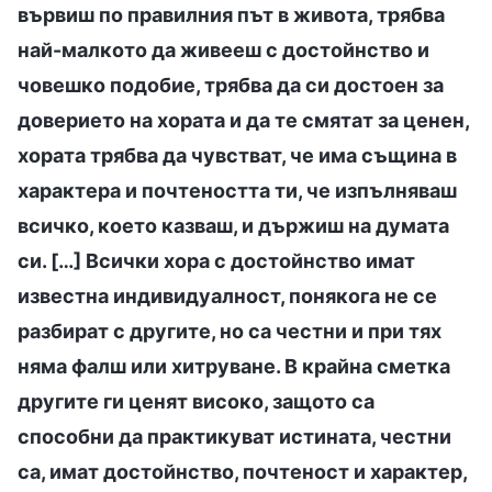
вървиш по правилния път в живота, трябва
най-малкото да живееш с достойнство и
човешко подобие, трябва да си достоен за
доверието на хората и да те смятат за ценен,
хората трябва да чувстват, че има същина в
характера и почтеността ти, че изпълняваш
всичко, което казваш, и държиш на думата
си. […] Всички хора с достойнство имат
известна индивидуалност, понякога не се
разбират с другите, но са честни и при тях
няма фалш или хитруване. В крайна сметка
другите ги ценят високо, защото са
способни да практикуват истината, честни
са, имат достойнство, почтеност и характер,