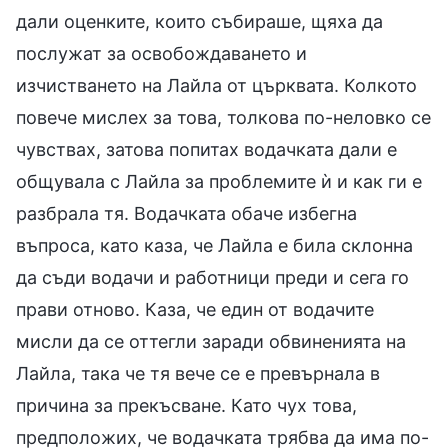
дали оценките, които събираше, щяха да
послужат за освобождаването и
изчистването на Лайла от църквата. Колкото
повече мислех за това, толкова по-неловко се
чувствах, затова попитах водачката дали е
общувала с Лайла за проблемите ѝ и как ги е
разбрала тя. Водачката обаче избегна
въпроса, като каза, че Лайла е била склонна
да съди водачи и работници преди и сега го
прави отново. Каза, че един от водачите
мисли да се оттегли заради обвиненията на
Лайла, така че тя вече се е превърнала в
причина за прекъсване. Като чух това,
предположих, че водачката трябва да има по-