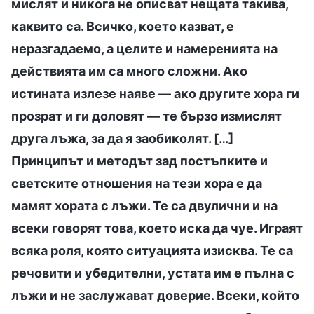
мислят и никога не описват нещата такива,
каквито са. Всичко, което казват, е
неразгадаемо, а целите и намеренията на
действията им са много сложни. Ако
истината излезе наяве — ако другите хора ги
прозрат и ги доловят — те бързо измислят
друга лъжа, за да я заобиколят. […]
Принципът и методът зад постъпките и
светските отношения на тези хора е да
мамят хората с лъжи. Те са двулични и на
всеки говорят това, което иска да чуе. Играят
всяка роля, която ситуацията изисква. Те са
речовити и убедителни, устата им е пълна с
лъжи и не заслужават доверие. Всеки, който