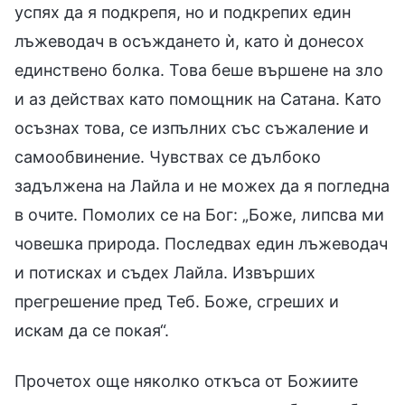
успях да я подкрепя, но и подкрепих един
лъжеводач в осъждането ѝ, като ѝ донесох
единствено болка. Това беше вършене на зло
и аз действах като помощник на Сатана. Като
осъзнах това, се изпълних със съжаление и
самообвинение. Чувствах се дълбоко
задължена на Лайла и не можех да я погледна
в очите. Помолих се на Бог: „Боже, липсва ми
човешка природа. Последвах един лъжеводач
и потисках и съдех Лайла. Извърших
прегрешение пред Теб. Боже, сгреших и
искам да се покая“.
Прочетох още няколко откъса от Божиите