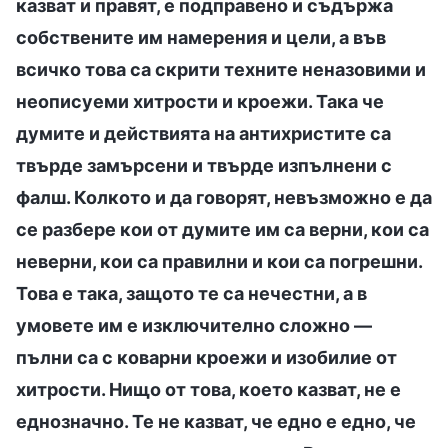
казват и правят, е подправено и съдържа
собствените им намерения и цели, а във
всичко това са скрити техните неназовими и
неописуеми хитрости и кроежи. Така че
думите и действията на антихристите са
твърде замърсени и твърде изпълнени с
фалш. Колкото и да говорят, невъзможно е да
се разбере кои от думите им са верни, кои са
неверни, кои са правилни и кои са погрешни.
Това е така, защото те са нечестни, а в
умовете им е изключително сложно —
пълни са с коварни кроежи и изобилие от
хитрости. Нищо от това, което казват, не е
еднозначно. Те не казват, че едно е едно, че