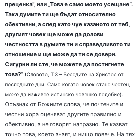
преценка“, или „Това е само моето усещане“.
Така думите ти ще бъдат относително
обективни, а след като чуе казаното от теб,
другият човек ще може да долови
честността в думите ти и справедливото ти
отношение и ще може да ти се довери.
Сигурни ли сте, че можете да постигнете
това?
“
(Словото, Т.3 – Беседите на Христос от
последните дни. Само когато човек стане честен,
.
може да изживее истинско човешко подобие)
Осъзнах от Божиите слова, че почтените и
честни хора оценяват другите правилно и
обективно, а не говорят напразно. Те казват
точно това, което знаят, и нищо повече. На тях