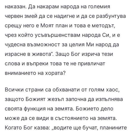
наказан. Да накарам народа на големия
червен змей да се надигне и да се разбунтува
срещу него е Моят план и това е методът,
чрез който усъвършенствам народа Си, и е
чудесна възможност за целия Ми народ да
израсне в живота“. Защо Бог изрича тези
слова и въпреки това те не привличат
вниманието на хората?
Всички страни са обхванати от голям хаос,
защото Божият жезъл започна да изпълнява
своята функция на земята. Божието дело
може да се види в състоянието на земята.
Когато Бог казва: „водите ще бучат, планините