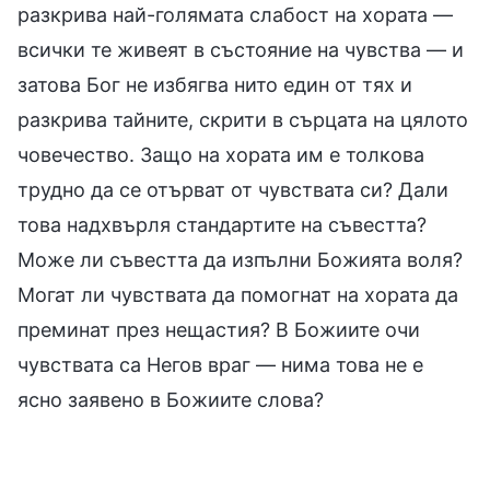
разкрива най-голямата слабост на хората —
всички те живеят в състояние на чувства — и
затова Бог не избягва нито един от тях и
разкрива тайните, скрити в сърцата на цялото
човечество. Защо на хората им е толкова
трудно да се отърват от чувствата си? Дали
това надхвърля стандартите на съвестта?
Може ли съвестта да изпълни Божията воля?
Могат ли чувствата да помогнат на хората да
преминат през нещастия? В Божиите очи
чувствата са Негов враг — нима това не е
ясно заявено в Божиите слова?