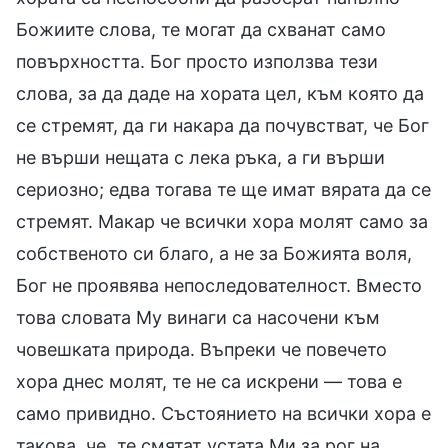
Божиите слова, те могат да схванат само
повърхността. Бог просто използва тези
слова, за да даде на хората цел, към която да
се стремят, да ги накара да почувстват, че Бог
не върши нещата с лека ръка, а ги върши
сериозно; едва тогава те ще имат вярата да се
стремят. Макар че всички хора молят само за
собственото си благо, а не за Божията воля,
Бог не проявява непоследователност. Вместо
това словата Му винаги са насочени към
човешката природа. Въпреки че повечето
хора днес молят, те не са искрени — това е
само привидно. Състоянието на всички хора е
такова, че „те смятат устата Ми за рог на