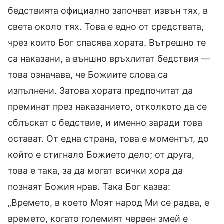
бедствията официално започват извън тях, в
света около тях. Това е едно от средствата,
чрез които Бог спасява хората. Вътрешно те
са наказани, а външно връхлитат бедствия —
това означава, че Божиите слова са
изпълнени. Затова хората предпочитат да
преминат през наказанието, отколкото да се
сблъскат с бедствие, и именно заради това
остават. От една страна, това е моментът, до
който е стигнало Божието дело; от друга,
това е така, за да могат всички хора да
познаят Божия нрав. Така Бог казва:
„Времето, в което Моят народ Ми се радва, е
времето, когато големият червен змей е