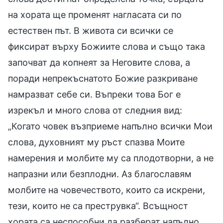
на хората ще променят нагласата си по
естествен път. В живота си всички се
фиксират върху Божиите слова и също така
започват да копнеят за Неговите слова, а
поради непрекъснатото Божие разкриване
намразват себе си. Въпреки това Бог е
изрекъл и много слова от следния вид:
„Когато човек възприеме напълно всички Мои
слова, духовният му ръст спазва Моите
намерения и молбите му са плодотворни, а не
напразни или безплодни. Аз благославям
молбите на човечеството, които са искрени,
тези, които не са преструвка“. Всъщност
хората са неспособни да разберат напълно