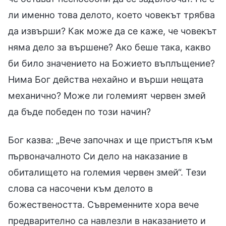
ли именно това делото, което човекът трябва
да извърши? Как може да се каже, че човекът
няма дело за вършене? Ако беше така, какво
би било значението на Божието въплъщение?
Нима Бог действа нехайно и върши нещата
механично? Може ли големият червен змей
да бъде победен по този начин?
Бог казва: „Вече започнах и ще пристъпя към
първоначалното Си дело на наказание в
обиталището на големия червен змей“. Тези
слова са насочени към делото в
божествеността. Съвременните хора вече
предварително са навлезли в наказанието и