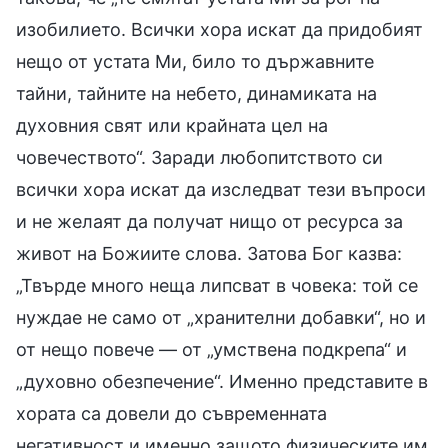
изобилието. Всички хора искат да придобият
нещо от устата Ми, било то държавните
тайни, тайните на небето, динамиката на
духовния свят или крайната цел на
човечеството“. Заради любопитството си
всички хора искат да изследват тези въпроси
и не желаят да получат нищо от ресурса за
живот на Божиите слова. Затова Бог казва:
„Твърде много неща липсват в човека: той се
нуждае не само от „хранителни добавки“, но и
от нещо повече — от „умствена подкрепа“ и
„духовно обезпечение“. Именно представите в
хората са довели до съвременната
негативност и именно защото физическите им