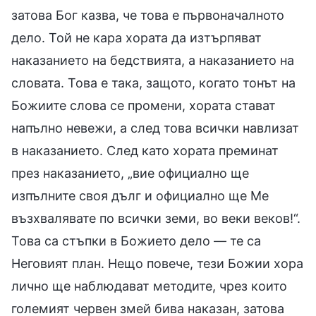
затова Бог казва, че това е първоначалното
дело. Той не кара хората да изтърпяват
наказанието на бедствията, а наказанието на
словата. Това е така, защото, когато тонът на
Божиите слова се промени, хората стават
напълно невежи, а след това всички навлизат
в наказанието. След като хората преминат
през наказанието, „вие официално ще
изпълните своя дълг и официално ще Ме
възхвалявате по всички земи, во веки веков!“.
Това са стъпки в Божието дело — те са
Неговият план. Нещо повече, тези Божии хора
лично ще наблюдават методите, чрез които
големият червен змей бива наказан, затова