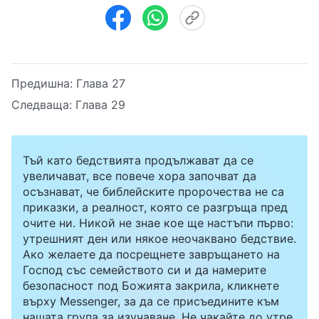
Предишна:
Глава 27
Следваща:
Глава 29
Тъй като бедствията продължават да се
увеличават, все повече хора започват да
осъзнават, че библейските пророчества не са
приказки, а реалност, която се разгръща пред
очите ни. Никой не знае кое ще настъпи първо:
утрешният ден или някое неочаквано бедствие.
Ако желаете да посрещнете завръщането на
Господ със семейството си и да намерите
безопасност под Божията закрила, кликнете
върху Messenger, за да се присъедините към
нашата група за изучаване. Не чакайте до утре.