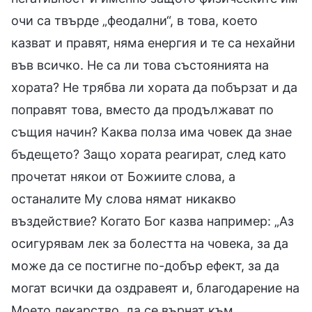
очи са твърде „феодални“, в това, което
казват и правят, няма енергия и те са нехайни
във всичко. Не са ли това състоянията на
хората? Не трябва ли хората да побързат и да
поправят това, вместо да продължават по
същия начин? Каква полза има човек да знае
бъдещето? Защо хората реагират, след като
прочетат някои от Божиите слова, а
останалите Му слова нямат никакво
въздействие? Когато Бог казва например: „Аз
осигурявам лек за болестта на човека, за да
може да се постигне по-добър ефект, за да
могат всички да оздравеят и, благодарение на
Моето лекарство, да се върнат към