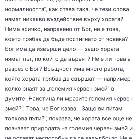
нормалността“, как става така, че тези слова
нямат никакво въздействие върху хората?
Нима всичко, направено от Бог, не е това,
което трябва да бъде постигнато от човека?
Бог има да извърши дело — защо хората
нямат път, по който да вървят? Не е ли това в
разрез с Бог? Всъщност има много работа,
която хората трябва да свършат — например
колко знаят за „големия червен змей“ в
думите „Наистина ли мразите големия червен
змей?“. Това, че Бог казва: „Защо ви питам
толкова пъти?“, показва, че хората все още не
познават природата на големия червен змей и
че остават неспособни да се задълбочат. Не е