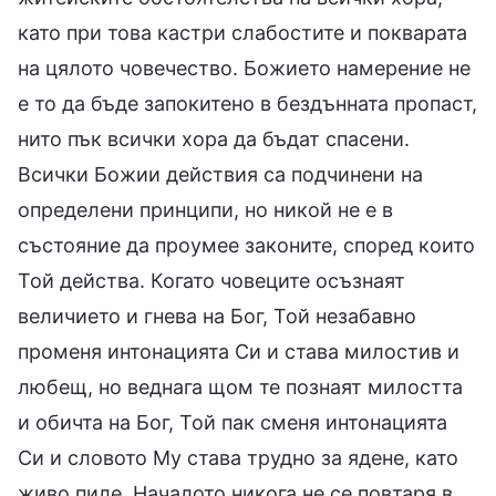
като при това кастри слабостите и покварата
на цялото човечество. Божието намерение не
е то да бъде запокитено в бездънната пропаст,
нито пък всички хора да бъдат спасени.
Всички Божии действия са подчинени на
определени принципи, но никой не е в
състояние да проумее законите, според които
Той действа. Когато човеците осъзнаят
величието и гнева на Бог, Той незабавно
променя интонацията Си и става милостив и
любещ, но веднага щом те познаят милостта
и обичта на Бог, Той пак сменя интонацията
Си и словото Му става трудно за ядене, като
живо пиле. Началото никога не се повтаря в