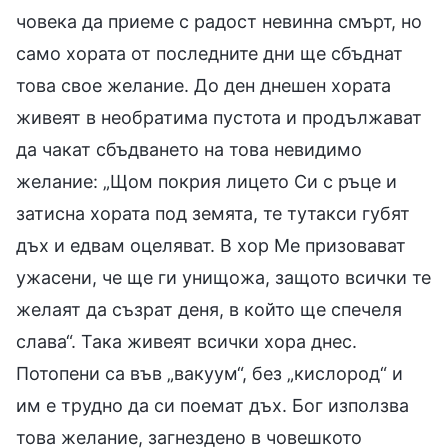
човека да приеме с радост невинна смърт, но
само хората от последните дни ще сбъднат
това свое желание. До ден днешен хората
живеят в необратима пустота и продължават
да чакат сбъдването на това невидимо
желание: „Щом покрия лицето Си с ръце и
затисна хората под земята, те тутакси губят
дъх и едвам оцеляват. В хор Ме призовават
ужасени, че ще ги унищожа, защото всички те
желаят да съзрат деня, в който ще спечеля
слава“. Така живеят всички хора днес.
Потопени са във „вакуум“, без „кислород“ и
им е трудно да си поемат дъх. Бог използва
това желание, загнездено в човешкото