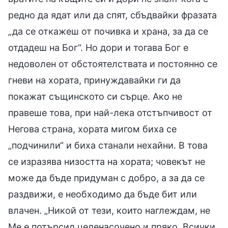
редно да ядат или да спят, сбъдвайки фразата
„да се откажеш от почивка и храна, за да се
отдадеш на Бог“. Но дори и тогава Бог е
недоволен от обстоятелствата и постоянно се
гневи на хората, принуждавайки ги да
покажат същинското си сърце. Ако не
правеше това, при най-лека отстъпчивост от
Негова страна, хората мигом биха се
„подчинили“ и биха станали нехайни. В това
се изразява низостта на хората; човекът не
може да бъде придуман с добро, а за да се
раздвижи, е необходимо да бъде бит или
влачен. „Никой от тези, които наглеждам, не
Ме е потърсил целенасочено и пряко. Всички