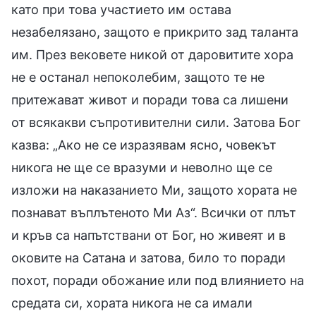
като при това участието им остава
незабелязано, защото е прикрито зад таланта
им. През вековете никой от даровитите хора
не е oстанал непоколебим, защото те не
притежават живот и поради това са лишени
от всякакви съпротивителни сили. Затова Бог
казва: „Ако не се изразявам ясно, човекът
никога не ще се вразуми и неволно ще се
изложи на наказанието Ми, защото хората не
познават въплътеното Ми Аз“. Всички от плът
и кръв са напътствани от Бог, но живеят и в
оковите на Сатана и затова, било то поради
похот, поради обожание или под влиянието на
средата си, хората никога не са имали