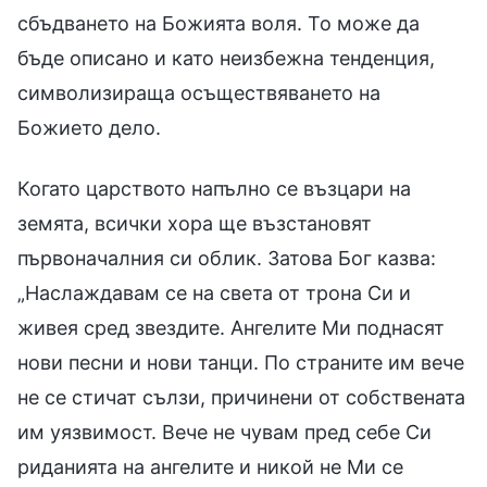
сбъдването на Божията воля. То може да
бъде описано и като неизбежна тенденция,
символизираща осъществяването на
Божието дело.
Когато царството напълно се възцари на
земята, всички хора ще възстановят
първоначалния си облик. Затова Бог казва:
„Наслаждавам се на света от трона Си и
живея сред звездите. Ангелите Ми поднасят
нови песни и нови танци. По страните им вече
не се стичат сълзи, причинени от собствената
им уязвимост. Вече не чувам пред себе Си
риданията на ангелите и никой не Ми се