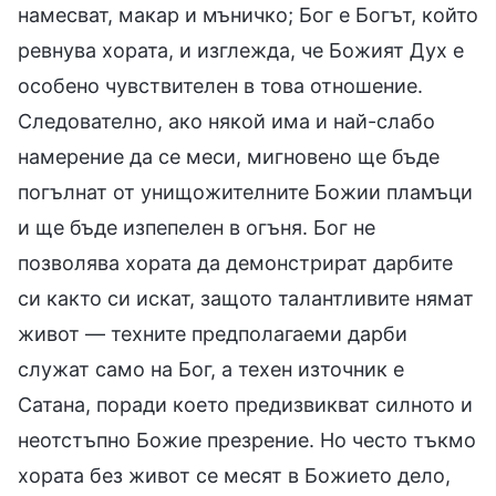
намесват, макар и мъничко; Бог е Богът, който
ревнува хората, и изглежда, че Божият Дух е
особено чувствителен в това отношение.
Следователно, ако някой има и най-слабо
намерение да се меси, мигновено ще бъде
погълнат от унищожителните Божии пламъци
и ще бъде изпепелен в огъня. Бог не
позволява хората да демонстрират дарбите
си както си искат, защото талантливите нямат
живот — техните предполагаеми дарби
служат само на Бог, а техен източник е
Сатана, поради което предизвикват силното и
неотстъпно Божие презрение. Но често тъкмо
хората без живот се месят в Божието дело,