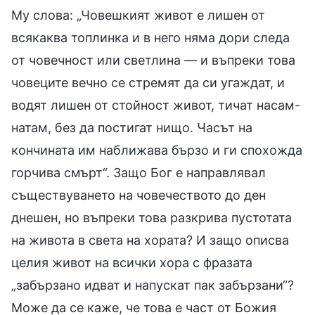
Му слова: „Човешкият живот е лишен от
всякаква топлинка и в него няма дори следа
от човечност или светлина — и въпреки това
човеците вечно се стремят да си угаждат, и
водят лишен от стойност живот, тичат насам-
натам, без да постигат нищо. Часът на
кончината им наближава бързо и ги спохожда
горчива смърт“. Защо Бог е направлявал
съществуването на човечеството до ден
днешен, но въпреки това разкрива пустотата
на живота в света на хората? И защо описва
целия живот на всички хора с фразата
„забързано идват и напускат пак забързани“?
Може да се каже, че това е част от Божия