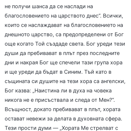
не получи шанса да се наслади на
благословението на царството днес“. Всички,
които се наслаждават на благословението на
днешното царство, са предопределени от Бог
още когато Той създаде света. Бог уреди тези
души да пребивават в плът през последните
дни и накрая Бог ще спечели тази група хора
и ще уреди да бъдат в Синим. Тъй като в
същината си душите на тези хора са ангелски,
Бог казва: „Наистина ли в духа на човека
никога не е присъствала и следа от Мен?“.
Всъщност, докато пребивават в плът, хората
остават невежи за делата в духовната сфера.
Тези прости думи — „Хората Ме стрелват с