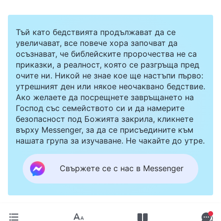
Тъй като бедствията продължават да се
увеличават, все повече хора започват да
осъзнават, че библейските пророчества не са
приказки, а реалност, която се разгръща пред
очите ни. Никой не знае кое ще настъпи първо:
утрешният ден или някое неочаквано бедствие.
Ако желаете да посрещнете завръщането на
Господ със семейството си и да намерите
безопасност под Божията закрила, кликнете
върху Messenger, за да се присъедините към
нашата група за изучаване. Не чакайте до утре.
Свържете се с нас в Messenger