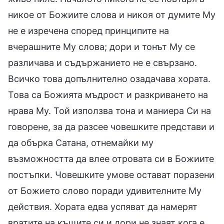
никое от Божиите слова и никоя от думите Му
не е изречена според принципите на
вчерашните Му слова; дори и тонът Му се
различава и съдържанието не е свързано.
Всичко това допълнително озадачава хората.
Това са Божията мъдрост и разкриването на
нрава Му. Той използва тона и маниера Си на
говорене, за да разсее човешките представи и
да обърка Сатана, отнемайки му
възможността да влее отровата си в Божиите
постъпки. Човешките умове остават поразени
от Божието слово поради удивителните Му
действия. Хората едва успяват да намерят
вратите на къщите си и дори не знаят кога е