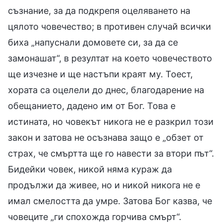
съзнание, за да подкрепя оцеляването на
цялото човечество; в противен случай всички
биха „напуснали домовете си, за да се
замонашат“, в резултат на което човечеството
ще изчезне и ще настъпи краят му. Тоест,
хората са оцелели до днес, благодарение на
обещанието, дадено им от Бог. Това е
истината, но човекът никога не е разкрил този
закон и затова не осъзнава защо е „обзет от
страх, че смъртта ще го навести за втори път“.
Бидейки човек, никой няма кураж да
продължи да живее, но и никой никога не е
имал смелостта да умре. Затова Бог казва, че
човеците „ги спохожда горчива смърт“.