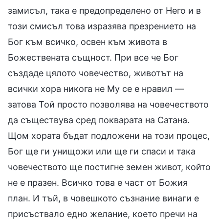
замисъл, така е предопределено от Него и в
този смисъл това изразява презрението на
Бог към всичко, освен към живота в
Божествената същност. При все че Бог
създаде цялото човечество, животът на
всички хора никога не Му се е нравил —
затова Той просто позволява на човечеството
да съществува сред покварата на Сатана.
Щом хората бъдат подложени на този процес,
Бог ще ги унищожи или ще ги спаси и така
човечеството ще постигне земен живот, който
не е празен. Всичко това е част от Божия
план. И тъй, в човешкото съзнание винаги е
присъствало едно желание, което пречи на