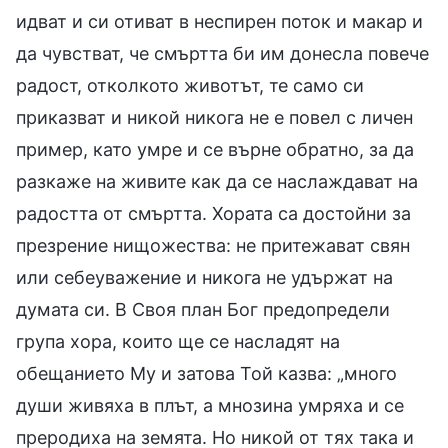
идват и си отиват в неспирен поток и макар и
да чувстват, че смъртта би им донесла повече
радост, отколкото животът, те само си
приказват и никой никога не е повел с личен
пример, като умре и се върне обратно, за да
разкаже на живите как да се наслаждават на
радостта от смъртта. Хората са достойни за
презрение нищожества: не притежават свян
или себеуважение и никога не удържат на
думата си. В Своя план Бог предопредели
група хора, които ще се насладят на
обещанието Му и затова Той казва: „много
души живяха в плът, а мнозина умряха и се
преродиха на земята. Но никой от тях така и