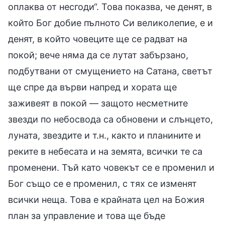
оплаква от несгоди“. Това показва, че денят, в
който Бог добие пълното Си великолепие, е и
денят, в който човеците ще се радват на
покой; вече няма да се лутат забързано,
подбутвани от смущението на Сатана, светът
ще спре да върви напред и хората ще
заживеят в покой — защото несметните
звезди по небосвода са обновени и слънцето,
луната, звездите и т.н., както и планините и
реките в небесата и на земята, всички те са
променени. Тъй като човекът се е променил и
Бог също се е променил, с тях се изменят
всички неща. Това е крайната цел на Божия
план за управление и това ще бъде