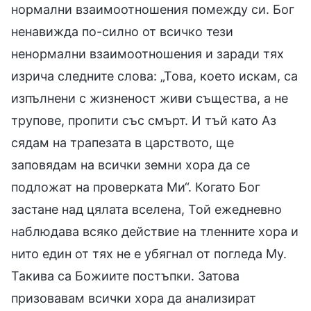
нормални взаимоотношения помежду си. Бог
ненавижда по-силно от всичко тези
ненормални взаимоотношения и заради тях
изрича следните слова: „Това, което искам, са
изпълнени с жизненост живи същества, а не
трупове, пропити със смърт. И тъй като Аз
сядам на трапезата в царството, ще
заповядам на всички земни хора да се
подложат на проверката Ми“. Когато Бог
застане над цялата вселена, Той ежедневно
наблюдава всяко действие на тленните хора и
нито един от тях не е убягнал от погледа Му.
Такива са Божиите постъпки. Затова
призовавам всички хора да анализират