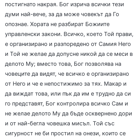
постигнато накрая. Бог изрича всички тези
думи най-вече, за да може човекът да Го
опознае. Хората не разбират Божиите
управленски закони. Всичко, което Той прави,
е организирано и разпоредено от Самия Него
и Той не желае да допусне никой да се меси в
делото Му; вместо това, Бог позволява на
човеците да видят, че всичко е организирано
от Него и че е непостижимо за тях. Макар и
да виждат това, или пък да им е трудно да си
го представят, Бог контролира всичко Сам и
не желае делото Му да бъде осквернено дори
и от най-бегла човешка мисъл. Той със
сигурност не би простил на онези, които се