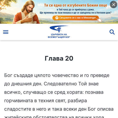
Глава 20
Глава 20
Бог създаде цялото човечество и го преведе
до днешния ден. Следователно Той знае
всичко, случващо се сред хората: познава
горчивината в техния свят, разбира
сладостите в него и така всеки ден Бог описва
житейските обстоятелства на всички хора,