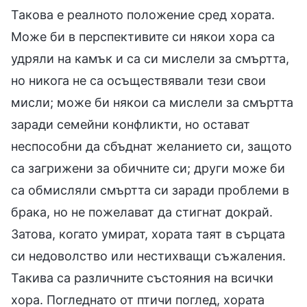
Такова е реалното положение сред хората.
Може би в перспективите си някои хора са
удряли на камък и са си мислели за смъртта,
но никога не са осъществявали тези свои
мисли; може би някои са мислели за смъртта
заради семейни конфликти, но остават
неспособни да сбъднат желанието си, защото
са загрижени за обичните си; други може би
са обмисляли смъртта си заради проблеми в
брака, но не пожелават да стигнат докрай.
Затова, когато умират, хората таят в сърцата
си недоволство или нестихващи съжаления.
Такива са различните състояния на всички
хора. Погледнато от птичи поглед, хората