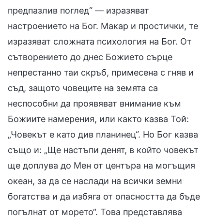
предпазлив поглед“ — изразяват
настроението на Бог. Макар и простички, те
изразяват сложната психология на Бог. От
сътворението до днес Божието сърце
непрестанно таи скръб, примесена с гняв и
съд, защото човеците на земята са
неспособни да проявяват внимание към
Божиите намерения, или както казва Той:
„Човекът е като див планинец“. Но Бог казва
също и: „Ще настъпи денят, в който човекът
ще доплува до Мен от центъра на могъщия
океан, за да се наслади на всички земни
богатства и да избяга от опасността да бъде
погълнат от морето“. Това представлява