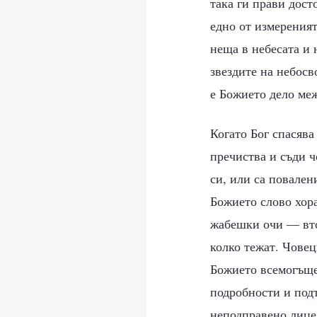
така ги прави дост
едно от измереният
неща в небесата и 
звездите на небосв
е Божието дело меж
Когато Бог спасява
пречиства и съди ч
си, или са повален
Божието слово хора
жабешки очи — вто
колко тежат. Човец
Божието всемогъщес
подробности и подт
неподправено лице.