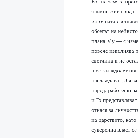
Бог на земята прог
бликне жива вода 
източната светкави
обсегът на нейното
плана Му — с изме
повече изпълнява п
светлина и не оста
шестхилядолетния 
наслаждава. „Звезд
народ, работещи за
и Го представляват
отнася за личностт
на царството, като 
суверенна власт от