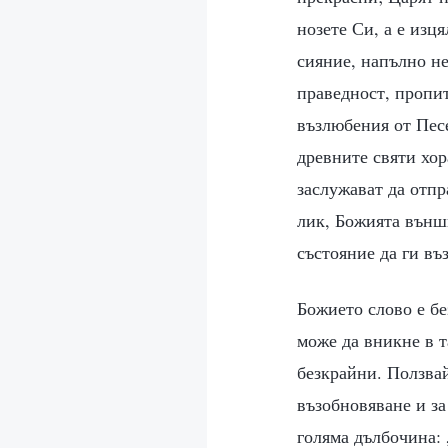
нозете Си, а е изц
сияние, напълно не
праведност, пропит
възлюбения от Песе
древните святи хор
заслужават да отп
лик, Божията външн
състояние да ги въз
Божието слово е бе
може да вникне в т
безкрайни. Ползвай
възобновяване и за
голяма дълбочина: 