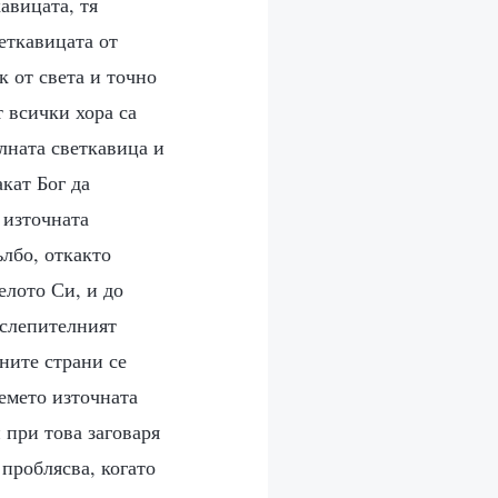
авицата, тя
веткавицата от
к от света и точно
 всички хора са
лната светкавица и
кат Бог да
 източната
ълбо, откакто
елото Си, и до
ослепителният
мните страни се
ремето източната
 при това заговаря
 проблясва, когато