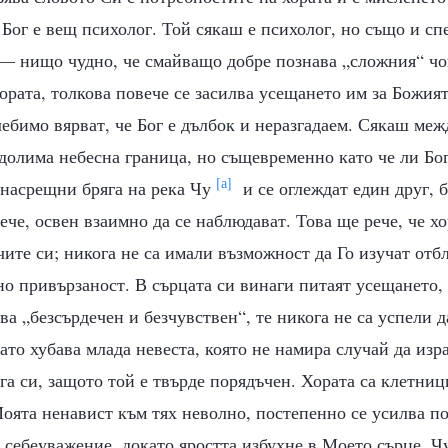
 Бог е вещ психолог. Той сякаш е психолог, но също и сп
— нищо чудно, че смайващо добре познава „сложния“ чов
хората, толкова повече се засилва усещането им за Божия
ебимо вярват, че Бог е дълбок и неразгадаем. Сякаш межд
долима небесна граница, но същевременно като че ли Бог
[а]
 насрещни бряга на река Чу
и се оглеждат един друг, б
че, освен взаимно да се наблюдават. Това ще рече, че хо
очите си; никога не са имали възможност да Го изучат отб
о привързаност. В сърцата си винаги питаят усещането, 
ова „безсърдечен и безчувствен“, те никога не са успели 
 като хубава млада невеста, която не намира случай да из
га си, защото той е твърде порядъчен. Хората са клетни
Моята ненавист към тях неволно, постепенно се усилва п
 себеуважение, докато яростта избухне в Моето сърце. Ч