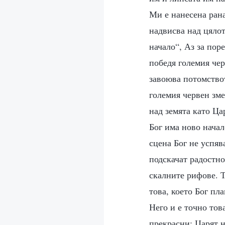
Ми е нанесена рана
надвисва над цялот
начало“, Аз за пор
победя големия че
завоюва потомствот
големия червен зме
над земята като Ца
Бог има ново начал
сцена Бог не успя
подскачат радостно
скалните рифове. Т
това, което Бог пл
Него и е точно това
прекрасни; Царят н