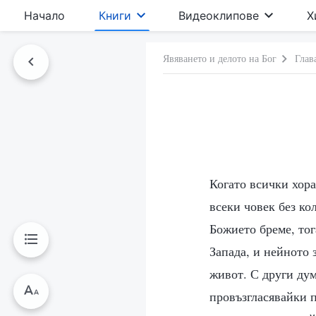
Начало
Книги
Видеоклипове
Х
Явяването и делото на Бог
Глав
Когато всички хора
всеки човек без ко
Божието бреме, тог
Запада, и нейното 
живот. С други дум
провъзгласявайки п