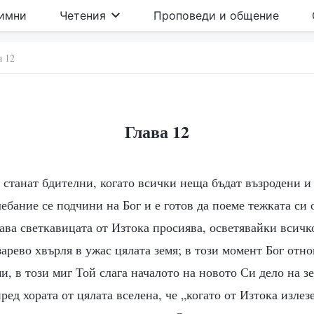
имни
Четения
Проповеди и общение
а 12
Глава 12
 станат бдителни, когато всички неща бъдат възродени и
лебание се подчини на Бог и е готов да поеме тежката си 
ава светкавицата от Изтока просиява, осветявайки всичк
зарево хвърля в ужас цялата земя; в този момент Бог отн
и, в този миг Той слага началото на новото Си дело на зе
ред хората от цялата вселена, че „когато от Изтока излез