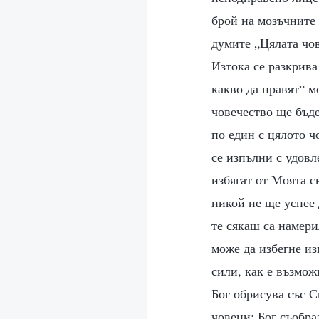
брой на мозъчните 
думите „Цялата чов
Изтока се разкрив
какво да правят“ м
човечество ще бъде
по един с цялото ч
се изпълни с удовл
избягат от Моята 
никой не ще успее 
те сякаш са намер
може да избегне из
сили, как е възмож
Бог обрисува със 
човеци; Бог съобра