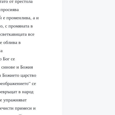
гато от престола
 просиява
ѝ е променлива, а и
о, с промяната в
светкавицата все
е облива в
на
 Бог се
и синове и Божия
 в Божието царство
реображението“ се
ревръщат в народ
 те упражняват
нечисти примеси и