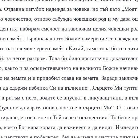
. Отдавна изгубих надежда за човека, но тъй като „Моят
о човечество, отново събужда човешкия род и му дава о
еден път набирам смелост да завоювам целия човешки род
рвен змей. Първоначалното Божие намерение се свеждаше 
о на големия червен змей в Китай; само това би се счита
й, за негов разгром. Това би било достатъчно доказателст
р, както и за осъществяването на великото Божие начинани
о на земята и е придобил слава на земята. Заради заключ
ва да сдържи изблика Си на вълнение: „Сърцето Ми тупт
 в ритъм с него, водите се впускат в ликуващ танц, а въл
рудно е да изразя онова, което е в сърцето Ми“. От това 
анираше, е това, което Той вече е осъществил. То беше п
, което Бог кара хората да изживеят и да видят. Изгледит
а царството е победител, без да е имал и частица плът и 