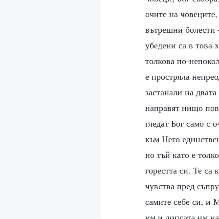
очите на човеците,
вътрешни болести 
убедени са в това 
толкова по-непокол
е простряла непрео
застанали на двата
направят нищо пове
гледат Бог само с 
към Него единствен
но тъй като е толк
горестта си. Те са
чувства пред съпру
самите себе си, и 
им и липсата им на