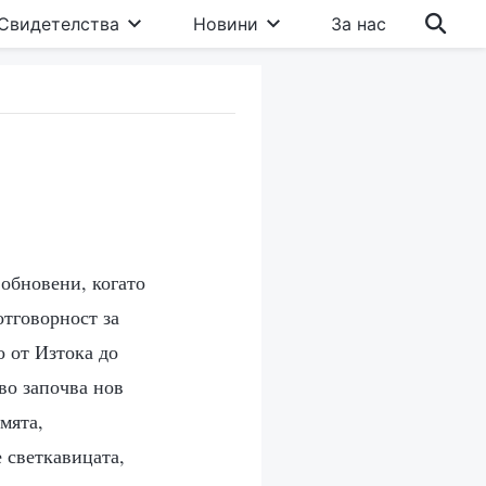
Свидетелства
Новини
За нас
 обновени, когато
отговорност за
о от Изтока до
ово започва нов
мята,
е светкавицата,