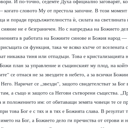
овори. И по-точно, седемте Духа официално заговарят, ко
— когато словото Му от престола започне. В този момент
ца и поради продължителността ѝ, силата на светлината 
 сияние не е безграничен. Но с напредъка на Божието дел
ненията в работата на Божиите синове и Божия народ — 
рисъщата си функция, така че всяко кътче от вселената с
ват никаква тиня или отпадъци. Това е кристализацията 
Божи план за управление и същинският му плод, на който
ите“ се отнася не за звездите в небето, а за всички Божи
 Него. Наричат се „звезди“, защото свидетелстват за Бог
 там, а също и защото са Негови сътворени същества. „П
а и положението им: от обитаващи земята човеци те се п
при това Бог е с тях и в тях е Божията слава. В резултат
 името на Бог, а Божието дело ги пречиства от отрови и 