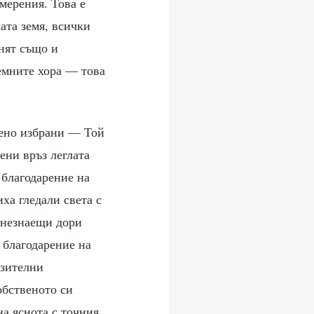
амерения. Това е
ата земя, всички
енят също и
земните хора — това
твено избрани — Той
ени връз леглата
 благодарение на
иха гледали света с
 незнаещи дори
 благодарение на
азителни
обственото си
на яснота с точния