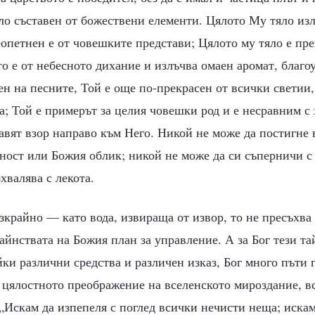
яло съставен от божествени елементи. Цялото Му тяло из
опетнен е от човешките представи; Цялото му тяло е пр
о е от небесното дихание и излъчва омаен аромат, благо
н на песните, Той е още по-прекрасен от всички светии,
а; Той е примерът за целия човешки род и е несравним с х
равят взор направо към Него. Никой не може да постигне
ост или Божия облик; никой не може да си съперничи с 
хвалява с лекота.
зкрайно — като вода, извираща от извор, то не пресъхва 
айнствата на Божия план за управление. А за Бог тези та
ки различни средства и различен изказ, Бог много пъти 
 цялостното преображение на вселенското мироздание, вс
„Искам да изпепеля с поглед всички нечисти неща; иска