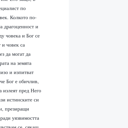
ециалист по
ек. Колкото по-
та драгоценност и
у човека и Бог се
 и човек са
ез да могат да
рата на земята
лизо и изпитват
че Бог е обичлив,
да излеят пред Него
рази истинските си
ци, презиращи
оради уязвимостта
увствам се, сякаш