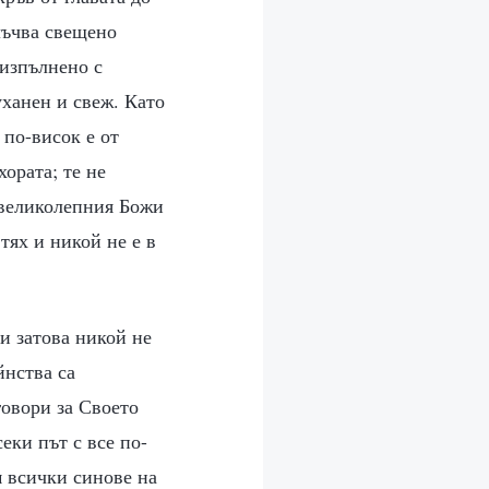
лъчва свещено
еизпълнено с
уханен и свеж. Като
 по-висок е от
ората; те не
 великолепния Божи
тях и никой не е в
и затова никой не
йнства са
говори за Своето
еки път с все по-
м всички синове на