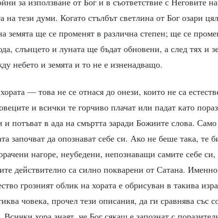
ойни за използване от Бог и в съответствие с Неговите н
а на тези думи. Когато стълбът светлина от Бог озари цял
на земята ще се променят в различна степен; ще се пром
ода, слънцето и луната ще бъдат обновени, а след тях и 
ду небето и земята и то не е изненадващо.
 хората — това не се отнася до онези, които не са естес
овеците и всички те горчиво плачат или падат като пораз
и и потъват в ада на смъртта заради Божиите слова. Само
та започват да опознават себе си. Ако не беше така, те б
рачени нагоре, неубедени, непознаващи самите себе си,
ите действително са силно покварени от Сатана. Именно
тво грозният облик на хората е обрисуван в такива изр
иква човека, прочел тези описания, да ги сравнява със с
 Всички хора знаят, че Бог сякаш е запознат с поразител