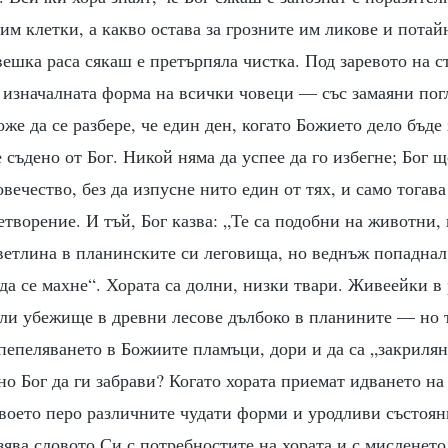
им клетки, а какво остава за грозните им ликове и пота
ешка раса сякаш е претърпяла чистка. Под заревото на с
а изначалната форма на всички човеци — със замаяни пог
оже да се разбере, че един ден, когато Божието дело бъде
 съдено от Бог. Никой няма да успее да го избегне; Бог щ
овечество, без да изпусне нито един от тях, и само тогав
етворение. И тъй, Бог казва: „Те са подобни на животни, 
светлина в планинските си леговища, но веднъж попаднал
да се махне“. Хората са долни, низки твари. Живеейки в 
или убежище в древни лесове дълбоко в планините — но 
пепеляването в Божиите пламъци, дори и да са „закриля
но Бог да ги забрави? Когато хората приемат идването на
Своето перо различните чудати форми и уродливи състоян
зява словото Си с потребностите на хората и с мисленето