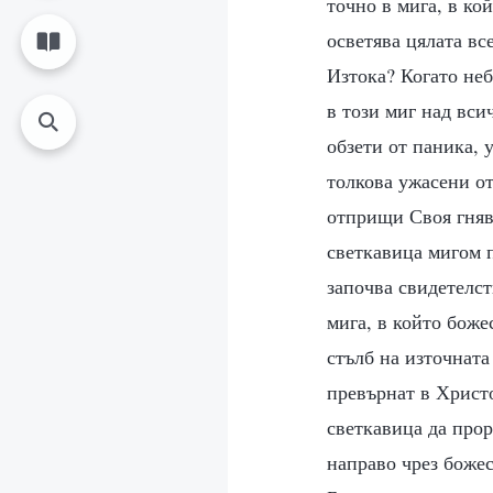
точно в мига, в ко
осветява цялата вс
Изтока? Когато неб
в този миг над вси
обзети от паника, 
толкова ужасени от
отприщи Своя гняв 
светкавица мигом п
започва свидетелст
мига, в който боже
стълб на източната
превърнат в Христо
светкавица да прор
направо чрез божес