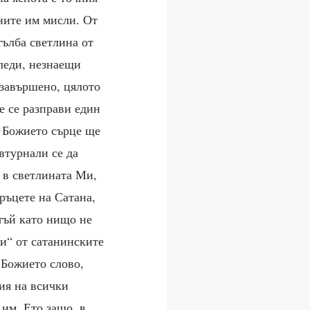
йните им мисли. От
тълба светлина от
леди, незнаещи
 завършено, цялото
е се разправи един
а Божието сърце ще
втурнали се да
 в светлината Ми,
ръцете на Сатана,
тъй като нищо не
ни“ от сатанинските
 Божието слово,
ия на всички
 им. Ето защо, в