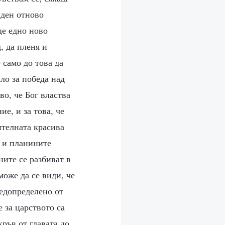
 ден отново
ще едно ново
, да пленя и
само до това да
ло за победа над
во, че Бог властва
е, и за това, че
ителната красива
и и планините
ните се разбиват в
може да се види, че
редопределено от
е за царството са
кръв от главата до