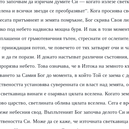
йто започвам да изричам думите Си — когато излезе светк
елена и всички звезди се преобразяват“. Кога просиява с
есата притъмнеят и земята помръкне, Бог скрива Своя ли
чко под небето надвисва мощна буря. И пак в този момент
уплашени от гръмотевичния тътен, стреснати от ослепите
 прииждащия потоп, че повечето от тях затварят очи и ча
и да ги порази. И докато настъпват различни състояния,
рорязва небето. Това означава, че в Изтока на земното к
ването за Самия Бог до момента, в който Той се заема с д
ствеността установява суверенната си власт над земята, 
 светкавица винаги е озарявал цялата вселена. Когато зе
во царство, светлината облива цялата вселена. Сега е в
еже небесния свод. Въплътеният Бог започва делото Си и
твеността Си. Може да се каже, че източната светкавица