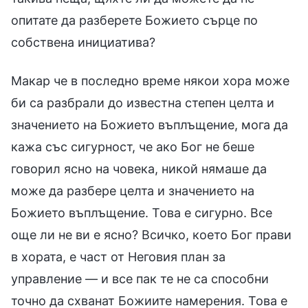
опитате да разберете Божието сърце по
собствена инициатива?
Макар че в последно време някои хора може
би са разбрали до известна степен целта и
значението на Божието въплъщение, мога да
кажа със сигурност, че ако Бог не беше
говорил ясно на човека, никой нямаше да
може да разбере целта и значението на
Божието въплъщение. Това е сигурно. Все
още ли не ви е ясно? Всичко, което Бог прави
в хората, е част от Неговия план за
управление — и все пак те не са способни
точно да схванат Божиите намерения. Това е