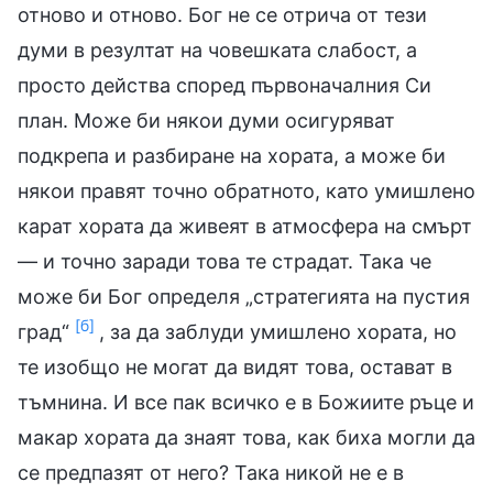
отново и отново. Бог не се отрича от тези
думи в резултат на човешката слабост, а
просто действа според първоначалния Си
план. Може би някои думи осигуряват
подкрепа и разбиране на хората, а може би
някои правят точно обратното, като умишлено
карат хората да живеят в атмосфера на смърт
— и точно заради това те страдат. Така че
може би Бог определя „стратегията на пустия
[б]
град“
, за да заблуди умишлено хората, но
те изобщо не могат да видят това, остават в
тъмнина. И все пак всичко е в Божиите ръце и
макар хората да знаят това, как биха могли да
се предпазят от него? Така никой не е в