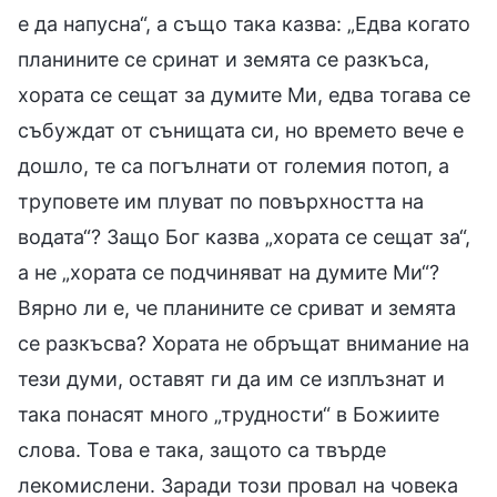
е да напусна“, а също така казва: „Едва когато
планините се сринат и земята се разкъса,
хората се сещат за думите Ми, едва тогава се
събуждат от сънищата си, но времето вече е
дошло, те са погълнати от големия потоп, а
труповете им плуват по повърхността на
водата“? Защо Бог казва „хората се сещат за“,
а не „хората се подчиняват на думите Ми“?
Вярно ли е, че планините се сриват и земята
се разкъсва? Хората не обръщат внимание на
тези думи, оставят ги да им се изплъзнат и
така понасят много „трудности“ в Божиите
слова. Това е така, защото са твърде
лекомислени. Заради този провал на човека