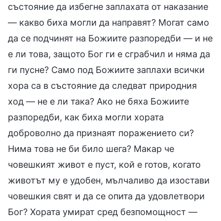
състояние да избегне заплахата от наказание
— какво биха могли да направят? Могат само
да се подчинят на Божиите разпоредби — и не
е ли това, защото Бог ги е сграбчил и няма да
ги пусне? Само под Божиите заплахи всички
хора са в състояние да следват природния
ход — не е ли така? Ако не бяха Божиите
разпоредби, как биха могли хората
доброволно да признаят поражението си?
Нима това не би било шега? Макар че
човешкият живот е пуст, кой е готов, когато
животът му е удобен, мълчаливо да изостави
човешкия свят и да се опита да удовлетвори
Бог? Хората умират сред безпомощност —