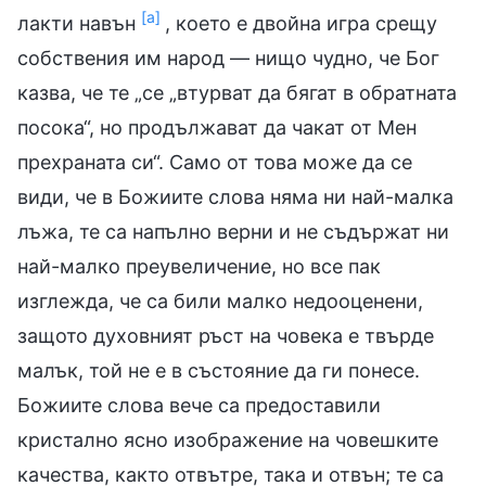
[а]
лакти навън
, което е двойна игра срещу
собствения им народ — нищо чудно, че Бог
казва, че те „се „втурват да бягат в обратната
посока“, но продължават да чакат от Мен
прехраната си“. Само от това може да се
види, че в Божиите слова няма ни най-малка
лъжа, те са напълно верни и не съдържат ни
най-малко преувеличение, но все пак
изглежда, че са били малко недооценени,
защото духовният ръст на човека е твърде
малък, той не е в състояние да ги понесе.
Божиите слова вече са предоставили
кристално ясно изображение на човешките
качества, както отвътре, така и отвън; те са