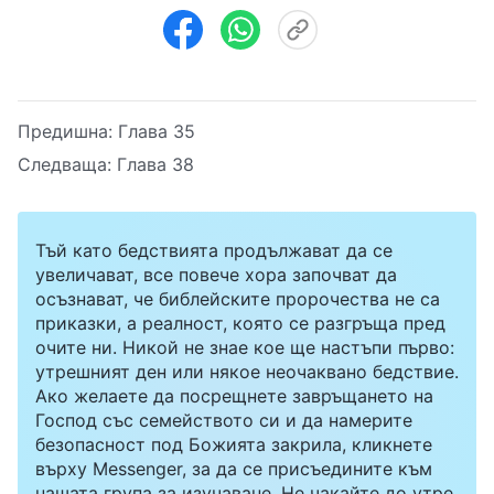
Предишна:
Глава 35
Следваща:
Глава 38
Тъй като бедствията продължават да се
увеличават, все повече хора започват да
осъзнават, че библейските пророчества не са
приказки, а реалност, която се разгръща пред
очите ни. Никой не знае кое ще настъпи първо:
утрешният ден или някое неочаквано бедствие.
Ако желаете да посрещнете завръщането на
Господ със семейството си и да намерите
безопасност под Божията закрила, кликнете
върху Messenger, за да се присъедините към
нашата група за изучаване. Не чакайте до утре.