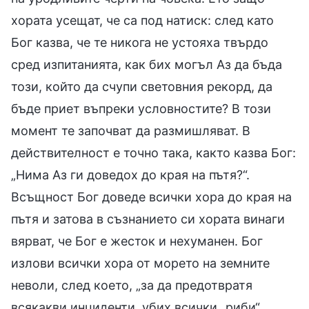
хората усещат, че са под натиск: след като
Бог казва, че те никога не устояха твърдо
сред изпитанията, как бих могъл Аз да бъда
този, който да счупи световния рекорд, да
бъде приет въпреки условностите? В този
момент те започват да размишляват. В
действителност е точно така, както казва Бог:
„Нима Аз ги доведох до края на пътя?“.
Всъщност Бог доведе всички хора до края на
пътя и затова в съзнанието си хората винаги
вярват, че Бог е жесток и нехуманен. Бог
излови всички хора от морето на земните
неволи, след което, „за да предотвратя
всякакви инциденти, убих всички „риби“,