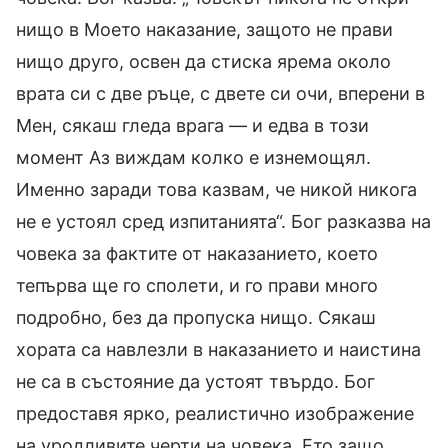
нищо в Моето наказание, защото не прави
нищо друго, освен да стиска ярема около
врата си с две ръце, с двете си очи, вперени в
Мен, сякаш гледа врага — и едва в този
момент Аз виждам колко е изнемощял.
Именно заради това казвам, че никой никога
не е устоял сред изпитанията“. Бог разказва на
човека за фактите от наказанието, което
тепърва ще го сполети, и го прави много
подробно, без да пропуска нищо. Сякаш
хората са навлезли в наказанието и наистина
не са в състояние да устоят твърдо. Бог
предоставя ярко, реалистично изображение
на уродливите черти на човека. Ето защо