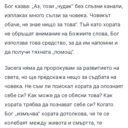
Бог казва: „Аз, този „чудак“ без слъзни канали,
изплаках много сълзи за човека. Човекът
обаче, не знае нищо за това“. Тъй като хората
не обръщат внимание на Божиите слова, Бог
използва това средство, за да им напомни и
да получи тяхната „помощ“.
Засега няма да пророкувам за развитието на
света, но ще предскажа нещо за съдбата на
човека. Не съм ли поискал хората да опознаят
себе си? Как може да се обясни това? Как
хората трябва да познават себе си? Когато
Бог „измъчва“ хората дотолкова, че те се
колебаят между живота и смъртта, те