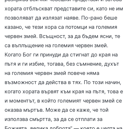
хората отблъскват представите си, като не им
позволяват да излязат наяве. По-рано беше
казано, че тези хора са потомци на големия
червен змей. Всъщност, за да бъдем ясни, те
са въплъщение на големия червен змей.
Когато Бог ги принуди да стигнат до края на
пътя и ги избие, тогава, без съмнение, духът
на големия червен змей повече няма
възможност да действа в тях. По този начин,
когато хората вървят към края на пътя, това е
и моментът, в който големият червен змей се
оказва мъртъв. Може да се каже, че той
използва смъртта, за да се отплати за
Божията „велика доброта“ — което е целта на