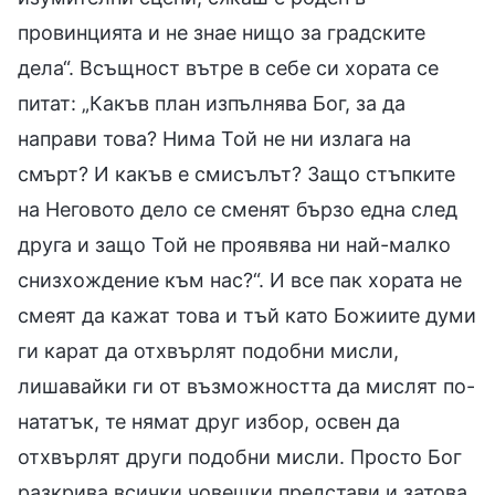
провинцията и не знае нищо за градските
дела“. Всъщност вътре в себе си хората се
питат: „Какъв план изпълнява Бог, за да
направи това? Нима Той не ни излага на
смърт? И какъв е смисълът? Защо стъпките
на Неговото дело се сменят бързо една след
друга и защо Той не проявява ни най-малко
снизхождение към нас?“. И все пак хората не
смеят да кажат това и тъй като Божиите думи
ги карат да отхвърлят подобни мисли,
лишавайки ги от възможността да мислят по-
нататък, те нямат друг избор, освен да
отхвърлят други подобни мисли. Просто Бог
разкрива всички човешки представи и затова