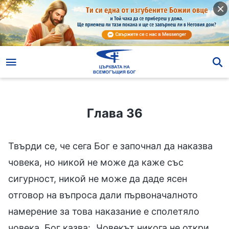
Глава 36
Глава 36
Твърди се, че сега Бог е започнал да наказва
човека, но никой не може да каже със
сигурност, никой не може да даде ясен
отговор на въпроса дали първоначалното
намерение за това наказание е сполетяло
човека. Бог казва: „Човекът никога не откри