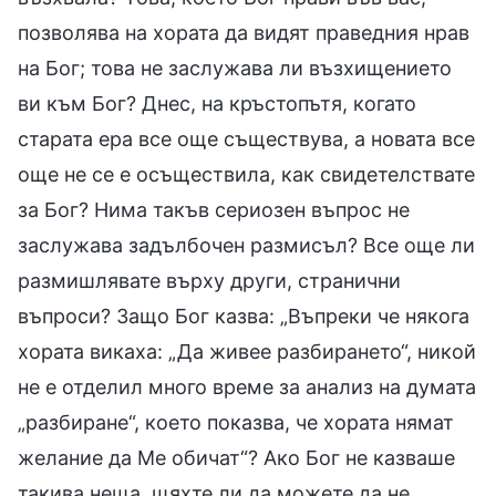
позволява на хората да видят праведния нрав
на Бог; това не заслужава ли възхищението
ви към Бог? Днес, на кръстопътя, когато
старата ера все още съществува, а новата все
още не се е осъществила, как свидетелствате
за Бог? Нима такъв сериозен въпрос не
заслужава задълбочен размисъл? Все още ли
размишлявате върху други, странични
въпроси? Защо Бог казва: „Въпреки че някога
хората викаха: „Да живее разбирането“, никой
не е отделил много време за анализ на думата
„разбиране“, което показва, че хората нямат
желание да Ме обичат“? Ако Бог не казваше
такива неща, щяхте ли да можете да не