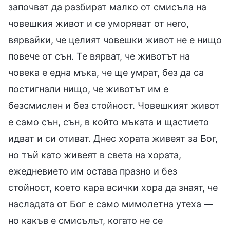
започват да разбират малко от смисъла на
човешкия живот и се уморяват от него,
вярвайки, че целият човешки живот не е нищо
повече от сън. Те вярват, че животът на
човека е една мъка, че ще умрат, без да са
постигнали нищо, че животът им е
безсмислен и без стойност. Човешкият живот
е само сън, сън, в който мъката и щастието
идват и си отиват. Днес хората живеят за Бог,
но тъй като живеят в света на хората,
ежедневието им остава празно и без
стойност, което кара всички хора да знаят, че
насладата от Бог е само мимолетна утеха —
но какъв е смисълът, когато не се