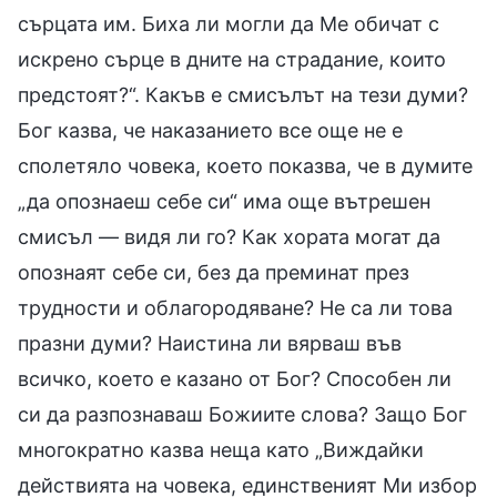
сърцата им. Биха ли могли да Ме обичат с
искрено сърце в дните на страдание, които
предстоят?“. Какъв е смисълът на тези думи?
Бог казва, че наказанието все още не е
сполетяло човека, което показва, че в думите
„да опознаеш себе си“ има още вътрешен
смисъл — видя ли го? Как хората могат да
опознаят себе си, без да преминат през
трудности и облагородяване? Не са ли това
празни думи? Наистина ли вярваш във
всичко, което е казано от Бог? Способен ли
си да разпознаваш Божиите слова? Защо Бог
многократно казва неща като „Виждайки
действията на човека, единственият Ми избор