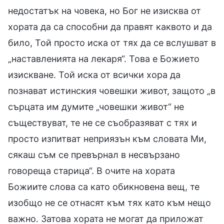
недостатък на човека, но Бог не изисква от
хората да са способни да правят каквото и да
било, Той просто иска от тях да се вслушват в
„наставленията на лекаря“. Това е Божието
изискване. Той иска от всички хора да
познават истинския човешки живот, защото „в
сърцата им думите „човешки живот“ не
съществуват, те не се съобразяват с тях и
просто изпитват неприязън към словата Ми,
сякаш съм се превърнал в несвързано
говореща старица“. В очите на хората
Божиите слова са като обикновена вещ, те
изобщо не се отнасят към тях като към нещо
важно. Затова хората не могат да приложат