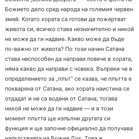
Божието дело сред народа на големия червен
змей. Когато хората са готови да пожертват
живота си, всичко става незначително и никой
не може да ги надвие. Какво може да бъде
по-важно от живота? По този начин Сатана
става неспособен да направи повече в хората,
няма какво да направи с човека. Въпреки че в
определението за „плът“ се казва, че плътта е
покварена от Сатана, ако хората наистина се
отдадат и не са водени от Сатана, тогава
никой не може да ги надвие — и в този
момент плътта ще изпълни другата си
функция и ще започне официално да получава
напътствията на Божия Дух. Това е