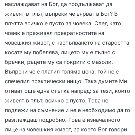
наслаждават на Бог, да продължават да
живеят в плът, въпреки че вярват в Бог? В
плътта всичко е пусто за човека. След като
човек е преживял превратностите на
човешкия живот, с настъпването на старостта
косата му побелява, лицето му е пълно с
бръчки, ръцете му са покрити с мазоли.
Въпреки че е платил голяма цена, той не е
спечелил практически нищо. Така думите Ми
отиват още една стъпка напред: за тези, които
живеят в плът, всичко е пусто. Това не
подлежи на съмнение и не е необходимо да го
разглеждаш подробно. Това е изначалното
лице на човешкия живот, за което Бог говори