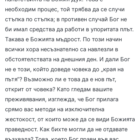
необходим процес, той трябва да се случи
стъпка по стъпка; в противен случай Бог не
би имал средства да работи в упоритата плът.
Такава е Божията мъдрост. По този начин
всички хора несъзнателно са навлезли в
обстоятелствата на днешния ден. И дали Бог
не е този, който доведе човека до „края на
пътя“? Възможно ли е това да е нов път,
открит от човека? Като гледам вашите
преживявания, изглежда, че Бог прилага
срямо вас методи на изключителна
жестокост, от които може да се види Божията
праведност. Как бихте могли да не отдавате
възхвала? Това, което Бог прави във вас,