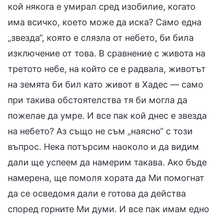
кой някога е умирал сред изобилие, когато
има всичко, което може да иска? Само една
„звезда“, която е слязла от небето, би била
изключение от това. В сравнение с живота на
третото небе, на който се е радвала, животът
на земята би бил като живот в Хадес — само
при такива обстоятелства тя би могла да
пожелае да умре. И все пак кой днес е звезда
на небето? Аз също не съм „наясно“ с този
въпрос. Нека потърсим наоколо и да видим
дали ще успеем да намерим такава. Ако бъде
намерена, ще помоля хората да Ми помогнат
да се осведомя дали е готова да действа
според горните Ми думи. И все пак имам едно