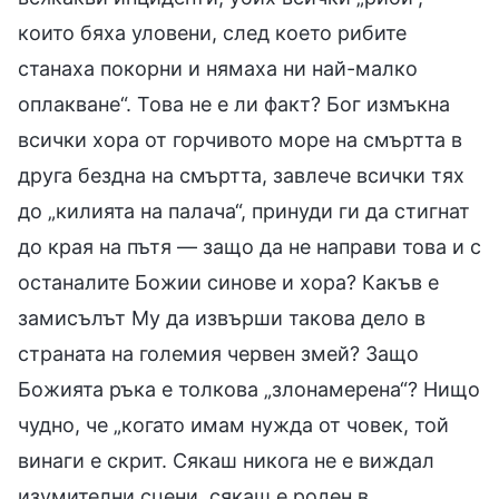
които бяха уловени, след което рибите
станаха покорни и нямаха ни най-малко
оплакване“. Това не е ли факт? Бог измъкна
всички хора от горчивото море на смъртта в
друга бездна на смъртта, завлече всички тях
до „килията на палача“, принуди ги да стигнат
до края на пътя — защо да не направи това и с
останалите Божии синове и хора? Какъв е
замисълът Му да извърши такова дело в
страната на големия червен змей? Защо
Божията ръка е толкова „злонамерена“? Нищо
чудно, че „когато имам нужда от човек, той
винаги е скрит. Сякаш никога не е виждал
изумителни сцени, сякаш е роден в