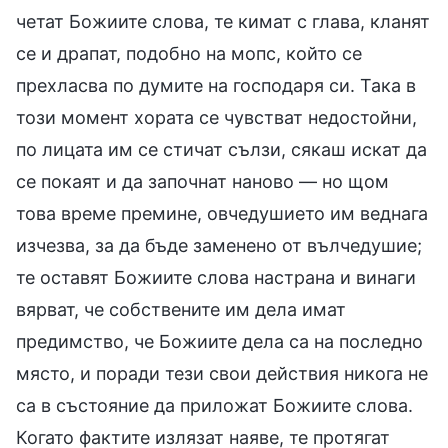
четат Божиите слова, те кимат с глава, кланят
се и драпат, подобно на мопс, който се
прехласва по думите на господаря си. Така в
този момент хората се чувстват недостойни,
по лицата им се стичат сълзи, сякаш искат да
се покаят и да започнат наново — но щом
това време премине, овчедушието им веднага
изчезва, за да бъде заменено от вълчедушие;
те оставят Божиите слова настрана и винаги
вярват, че собствените им дела имат
предимство, че Божиите дела са на последно
място, и поради тези свои действия никога не
са в състояние да приложат Божиите слова.
Когато фактите излязат наяве, те протягат