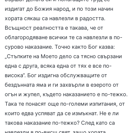
издигат до Божия народ, и по този начин
хората сякаш са навлезли в радостта.
Всъщност реалността е такава, че от
облагородяване всички те са навлезли в по-
сурово наказание. Точно както Бог казва:
„Стъпките на Моето дело са тясно свързани
една с друга, всяка една от тях е все по-
висока“. Бог издигна обслужващите от
бездънната яма и ги захвърли в езерото от
огън и жупел, където наказанието е по-тежко.
Така те понасят още по-големи изпитания, от
които едва успяват да се измъкнат. Не е ли
такова наказание по-тежко? След като са
навлезли в по-висш свят, защо хората