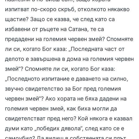
изпитват по-скоро скръб, отколкото някакво
щастие? Защо се казва, че след като са
избавени от ръцете на Сатана, те са
предадени на големия червен змей? Спомняте
ли си, когато Бог каза: „Последната част от
делото е завършена в дома на големия червен
змей“? Спомняте ли си, когато Бог каза:
„Последното изпитание е даването на силно,
звучно свидетелство за Бог пред големия
червен змей“? Ако хората не бяха дадени на
големия червен змей, как биха могли да
свидетелстват пред него? Кой някога е казвал
думи като „победих дявола“, след като се е
самоубил? Да видиш в собствената си плът