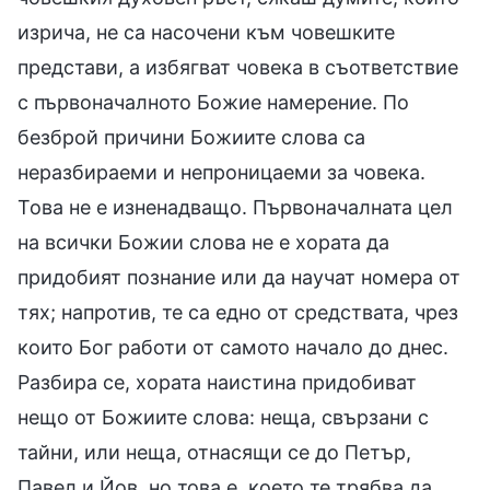
изрича, не са насочени към човешките
представи, а избягват човека в съответствие
с първоначалното Божие намерение. По
безброй причини Божиите слова са
неразбираеми и непроницаеми за човека.
Това не е изненадващо. Първоначалната цел
на всички Божии слова не е хората да
придобият познание или да научат номера от
тях; напротив, те са едно от средствата, чрез
които Бог работи от самото начало до днес.
Разбира се, хората наистина придобиват
нещо от Божиите слова: неща, свързани с
тайни, или неща, отнасящи се до Петър,
Павел и Йов, но това е, което те трябва да