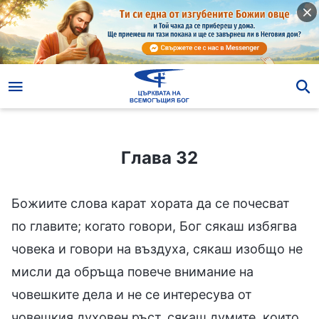
Глава 32
Глава 32
Божиите слова карат хората да се почесват
по главите; когато говори, Бог сякаш избягва
човека и говори на въздуха, сякаш изобщо не
мисли да обръща повече внимание на
човешките дела и не се интересува от
човешкия духовен ръст, сякаш думите, които