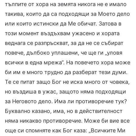
тълпите от хора на земята никога не е имало
такива, които да са подходящи за Моето дело
или които истински да Ме обичат. Затова в
този момент въздъхвам ужасено и хората
веднага се разпръскват, за да не се събират
повече, дълбоко уплашени, че ще ги „уловя
всички в една мрежа“. На повечето хора може
би им е много трудно да разберат тези думи.
Те се питат защо Бог не иска много от човека,
но въздиша в ужас, защото няма подходящи
за Неговото дело. Има ли противоречие тук?
Буквално казано, има, но в действителност
няма никакво противоречие. Може би вие все
още си спомняте как Бог каза: „Всичките Ми