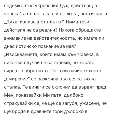
седемкратно укрепения Дух, действащ в
човека“, а също така е и ефектът, постигнат от
„Духа, излизащ от плътта“. Нима тези
действия не са реални? Някога обръщахте
внимание на действителността, но имате ли
днес истинско познание за нея?
„Изискванията, които имам към човека, в
никакъв случай не са големи, но хората
вярват в обратното. По този начин тяхното
„смирение“ се разкрива във всяка тяхна
стъпка. Те винаги са склонни да вървят пред
Мен, показвайки Ми пътя, дълбоко
страхувайки се, че ще се загубя, ужасени, че
ще бродя в древните гори дълбоко в