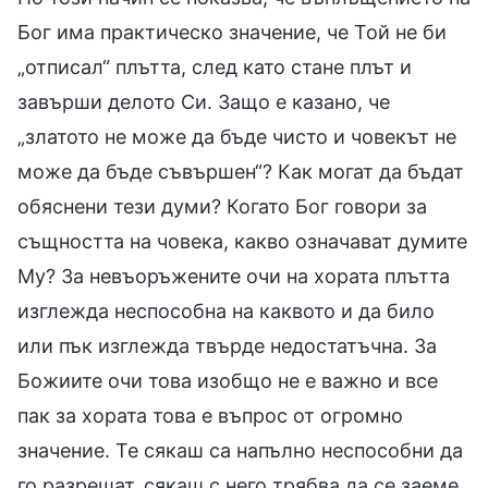
Бог има практическо значение, че Той не би
„отписал“ плътта, след като стане плът и
завърши делото Си. Защо е казано, че
„златото не може да бъде чисто и човекът не
може да бъде съвършен“? Как могат да бъдат
обяснени тези думи? Когато Бог говори за
същността на човека, какво означават думите
Му? За невъоръжените очи на хората плътта
изглежда неспособна на каквото и да било
или пък изглежда твърде недостатъчна. За
Божиите очи това изобщо не е важно и все
пак за хората това е въпрос от огромно
значение. Те сякаш са напълно неспособни да
го разрешат, сякаш с него трябва да се заеме