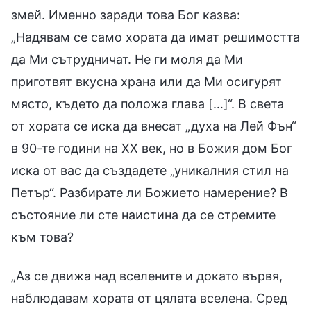
змей. Именно заради това Бог казва:
„Надявам се само хората да имат решимостта
да Ми сътрудничат. Не ги моля да Ми
приготвят вкусна храна или да Ми осигурят
място, където да положа глава […]“. В света
от хората се иска да внесат „духа на Лей Фън“
в 90-те години на ХХ век, но в Божия дом Бог
иска от вас да създадете „уникалния стил на
Петър“. Разбирате ли Божието намерение? В
състояние ли сте наистина да се стремите
към това?
„Аз се движа над вселените и докато вървя,
наблюдавам хората от цялата вселена. Сред