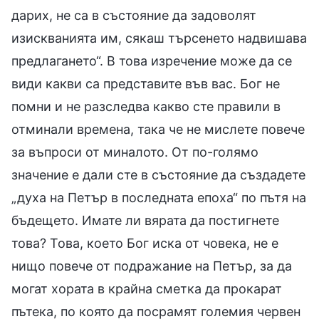
дарих, не са в състояние да задоволят
изискванията им, сякаш търсенето надвишава
предлагането“. В това изречение може да се
види какви са представите във вас. Бог не
помни и не разследва какво сте правили в
отминали времена, така че не мислете повече
за въпроси от миналото. От по-голямо
значение е дали сте в състояние да създадете
„духа на Петър в последната епоха“ по пътя на
бъдещето. Имате ли вярата да постигнете
това? Това, което Бог иска от човека, не е
нищо повече от подражание на Петър, за да
могат хората в крайна сметка да прокарат
пътека, по която да посрамят големия червен