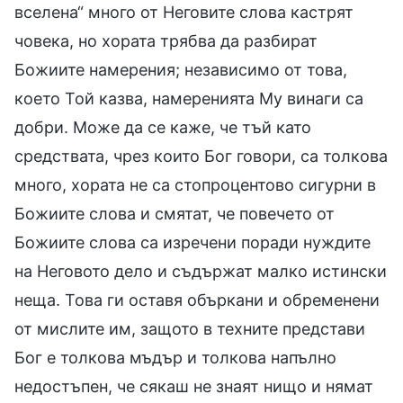
вселена“ много от Неговите слова кастрят
човека, но хората трябва да разбират
Божиите намерения; независимо от това,
което Той казва, намеренията Му винаги са
добри. Може да се каже, че тъй като
средствата, чрез които Бог говори, са толкова
много, хората не са стопроцентово сигурни в
Божиите слова и смятат, че повечето от
Божиите слова са изречени поради нуждите
на Неговото дело и съдържат малко истински
неща. Това ги оставя объркани и обременени
от мислите им, защото в техните представи
Бог е толкова мъдър и толкова напълно
недостъпен, че сякаш не знаят нищо и нямат