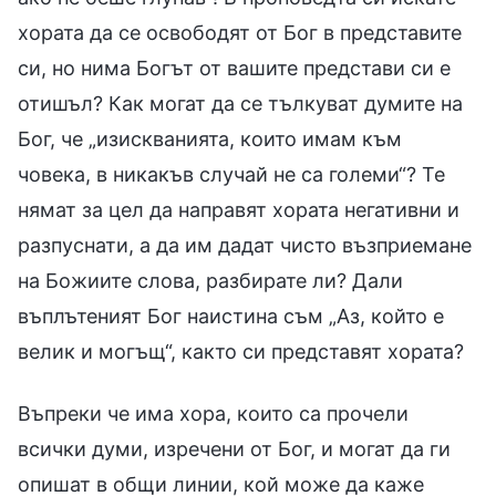
хората да се освободят от Бог в представите
си, но нима Богът от вашите представи си е
отишъл? Как могат да се тълкуват думите на
Бог, че „изискванията, които имам към
човека, в никакъв случай не са големи“? Те
нямат за цел да направят хората негативни и
разпуснати, а да им дадат чисто възприемане
на Божиите слова, разбирате ли? Дали
въплътеният Бог наистина съм „Аз, който е
велик и могъщ“, както си представят хората?
Въпреки че има хора, които са прочели
всички думи, изречени от Бог, и могат да ги
опишат в общи линии, кой може да каже