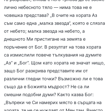
лично небесното тяло — нима това не е
човешка представа? „В очите на хората Аз
съм само една „малка звезда“, която е слязла
от небето; малка звезда на небето, а
днешното Ми пристигане на земята е
поръчение от Бог. В резултат на това хората
са измислили повече тълкувания на думите
„Аз“ и „Бог“. Щом като хората не значат нищо,
защо Бог разкрива представите им от
различни гледни точки? Възможно ли е това
също да е Божията мъдрост? Не са ли
смешни подобни думи? Както казва Бог:
„Въпреки че Си намерих място в сърцата на
хората, те не се нуждаят от Мен там. Вместо