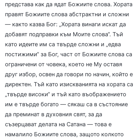
представа как да ядат Божиите слова. Хората
правят Божиите слова абстрактни и сложни
— както казва Бог: „Хората винаги искат да
добавят подправки към Моите слова“. Тъй
като идеите им са твърде сложни и „едва
постижими“ за Бог, част от Божиите слова са
ограничени от човека, което не Му оставя
друг избор, освен да говори по начин, който е
директен. Тъй като изискванията на хората са
„твърде високи“ и тъй като въображението
им е твърде богато — сякаш са в състояние
да преминат в духовния свят, за да
съзерцават делата на Сатана — това е
намалило Божиите слова, защото колкото