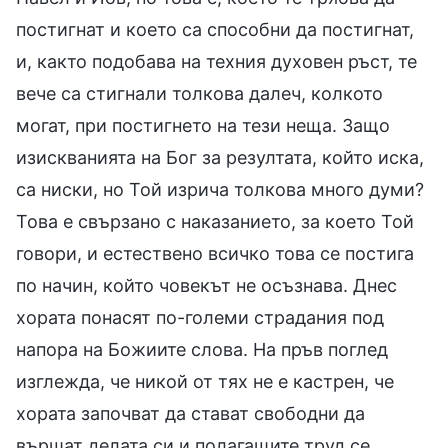
постигнат и което са способни да постигнат,
и, както подобава на техния духовен ръст, те
вече са стигнали толкова далеч, колкото
могат, при постигнето на тези неща. Защо
изискванията на Бог за резултата, който иска,
са ниски, но Той изрича толкова много думи?
Това е свързано с наказанието, за което Той
говори, и естествено всичко това се постига
по начин, който човекът не осъзнава. Днес
хората понасят по-големи страдания под
напора на Божиите слова. На пръв поглед
изглежда, че никой от тях не е кастрен, че
хората започват да стават свободни да
вършат делата си и полагащите труд се