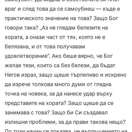
враг и след това да се самоубиеш — къде е
практическото значение на това? Защо Бог
говори така? „Аз не гледам белезите на
хората, а онази част от тях, която не е
белязана, и от това получавам
удовлетворение“. Ако беше вярно, че Бог
желае тези, които са без белези, да бъдат
Негов израз, защо щеше търпеливо и искрено
да изрече толкова много думи от гледна
точка на човека, за да нанесе удар върху
представите на хората? Защо щеше да се
занимава с това? Защо би Си създавал
излишни проблеми, за да прави такова нещо?
По този начин се показва, че въплъщението на