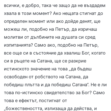
всички, е добро, така че защо да не въздадем
хвала в този момент? Ако нещата стигнат до
определен момент или ако дойде денят, ще
можеш ли, подобно на Петър, да изричаш
молитви от дълбините на душата си сред
изпитанията? Само ако, подобно на Петър,
все още си в състояние да хвалиш Бог, когато
си в ръцете на Сатана, ще се разкрие
истинското значение на това „да бъдеш
освободен от робството на Сатана, да
победиш плътта и да победиш Сатана“. Не е ли
това по-истинско свидетелство за Бог? Само
това е ефектът, постигнат от
„божествеността, излизаща да действа, и