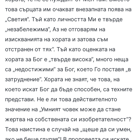
това сърцата им очакват внезапната поява на
„Светия“. Тъй като личността Ми е твърде
„незабележима“, Аз не отговарям на
изискванията на хората и затова съм
отстранен от тях“. Тъй като оценката на
хората за Бог е „твърде висока“, много неща
са „недостижими“ за Бог, което Го поставя „в
затруднение“. Хората не знаят, че това, на
което искат Бог да бъде способен, са техните
представи. Не е ли това действителното
значение на „Умният човек може да стане
жертва на собствената си изобретателност“?
Това наистина е случай на „щеше да си умен,
ако не беше глупав“! В проповедта си искате