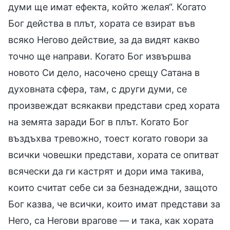
думи ще имат ефекта, който желая“. Когато
Бог действа в плът, хората се взират във
всяко Негово действие, за да видят какво
точно ще направи. Когато Бог извършва
новото Си дело, насочено срещу Сатана в
духовната сфера, там, с други думи, се
произвеждат всякакви представи сред хората
на земята заради Бог в плът. Когато Бог
въздъхва тревожно, тоест когато говори за
всички човешки представи, хората се опитват
всячески да ги кастрят и дори има такива,
които считат себе си за безнадеждни, защото
Бог казва, че всички, които имат представи за
Него, са Негови врагове — и така, как хората