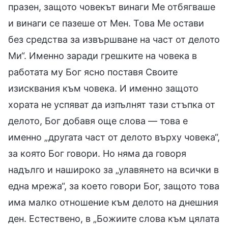
празен, защото човекът винаги Ме отбягваше
и винаги се пазеше от Мен. Това Ме остави
без средства за извършване на част от делото
Ми“. Именно заради грешките на човека в
работата му Бог ясно поставя Своите
изисквания към човека. И именно защото
хората не успяват да изпълнят тази стъпка от
делото, Бог добавя още слова — това е
именно „другата част от делото върху човека“,
за която Бог говори. Но няма да говоря
надълго и нашироко за „улавянето на всички в
една мрежа“, за което говори Бог, защото това
има малко отношение към делото на днешния
ден. Естествено, в „Божиите слова към цялата