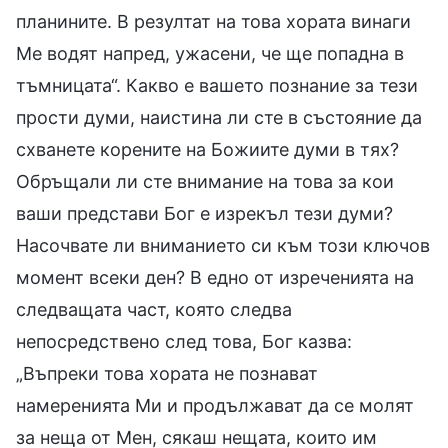
планините. В резултат на това хората винаги
Ме водят напред, ужасени, че ще попадна в
тъмницата“. Какво е вашето познание за тези
прости думи, наистина ли сте в състояние да
схванете корените на Божиите думи в тях?
Обръщали ли сте внимание на това за кои
ваши представи Бог е изрекъл тези думи?
Насочвате ли вниманието си към този ключов
момент всеки ден? В едно от изреченията на
следващата част, която следва
непосредствено след това, Бог казва:
„Въпреки това хората не познават
намеренията Ми и продължават да се молят
за неща от Мен, сякаш нещата, които им