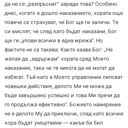
да не се „разпръснат“ заради това? Особено
днес, когато е дошло наказанието, хората още
повече се страхуват, че Бог ще ги заличи. Те
си мислят, че след като бъдат наказани, Бог
ще ги „улови всички в една мрежа“. Но
фактите не са такива: Както казва Бог: „Не
желая да „задържам“ хората сред Моето
наказание, така че те никога да не могат да
избягат. Тъй като в Моето управление липсват
човешки действия, делото Ми не може да
бъде завършено успешно и това Ми пречи да
го продължа ефективно“. Божието намерение
не е делото Му да приключи, след като всички
хора бъдат умъртвени — какъв би бил