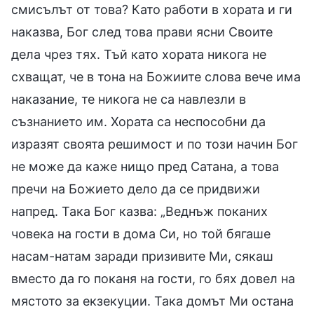
смисълът от това? Като работи в хората и ги
наказва, Бог след това прави ясни Своите
дела чрез тях. Тъй като хората никога не
схващат, че в тона на Божиите слова вече има
наказание, те никога не са навлезли в
съзнанието им. Хората са неспособни да
изразят своята решимост и по този начин Бог
не може да каже нищо пред Сатана, а това
пречи на Божието дело да се придвижи
напред. Така Бог казва: „Веднъж поканих
човека на гости в дома Си, но той бягаше
насам-натам заради призивите Ми, сякаш
вместо да го поканя на гости, го бях довел на
мястото за екзекуции. Така домът Ми остана