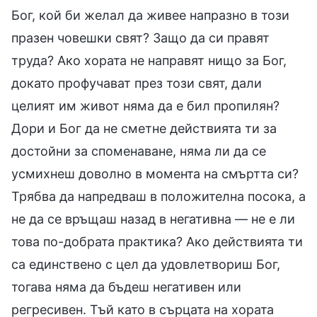
Бог, кой би желал да живее напразно в този
празен човешки свят? Защо да си правят
труда? Ако хората не направят нищо за Бог,
докато профучават през този свят, дали
целият им живот няма да е бил пропилян?
Дори и Бог да не сметне действията ти за
достойни за споменаване, няма ли да се
усмихнеш доволно в момента на смъртта си?
Трябва да напредваш в положителна посока, а
не да се връщаш назад в негативна — не е ли
това по-добрата практика? Ако действията ти
са единствено с цел да удовлетвориш Бог,
тогава няма да бъдеш негативен или
регресивен. Тъй като в сърцата на хората