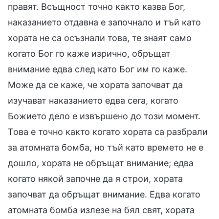
правят. Всъщност точно както казва Бог,
наказанието отдавна е започнало и тъй като
хората не са осъзнали това, те знаят само
когато Бог го каже изрично, обръщат
внимание едва след като Бог им го каже.
Може да се каже, че хората започват да
изучават наказанието едва сега, когато
Божието дело е извършено до този момент.
Това е точно както когато хората са разбрали
за атомната бомба, но тъй като времето не е
дошло, хората не обръщат внимание; едва
когато някой започне да я строи, хората
започват да обръщат внимание. Едва когато
атомната бомба излезе на бял свят, хората