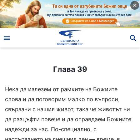
Глава 39
Глава 39
Нека да излезем от рамките на Божиите
слова и да поговорим малко по въпроси,
свързани с нашия живот, така че животът ни
да разцъфти повече и да оправдаем Божиите
надежди за нас. По-специално, с
настъпването на днешния ден — време, в