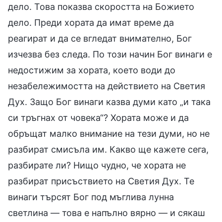
дело. Това показва скоростта на Божието
дело. Преди хората да имат време да
реагират и да се вгледат внимателно, Бог
изчезва без следа. По този начин Бог винаги е
недостижим за хората, което води до
незабележимостта на действието на Светия
Дух. Защо Бог винаги казва думи като „и така
си тръгнах от човека“? Хората може и да
обръщат малко внимание на тези думи, но не
разбират смисъла им. Какво ще кажете сега,
разбирате ли? Нищо чудно, че хората не
разбират присъствието на Светия Дух. Те
винаги търсят Бог под мъглива лунна
светлина — това е напълно вярно — и сякаш