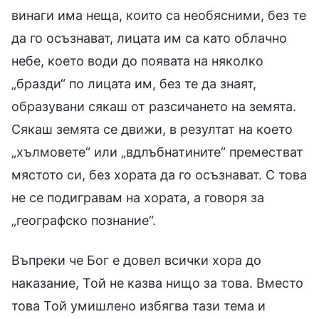
винаги има неща, които са необясними, без те
да го осъзнават, лицата им са като облачно
небе, което води до появата на няколко
„бразди“ по лицата им, без те да знаят,
образувани сякаш от разсичането на земята.
Сякаш земята се движи, в резултат на което
„хълмовете“ или „вдлъбнатините“ преместват
мястото си, без хората да го осъзнават. С това
не се подигравам на хората, а говоря за
„географско познание“.
Въпреки че Бог е довел всички хора до
наказание, Той не казва нищо за това. Вместо
това Той умишлено избягва тази тема и