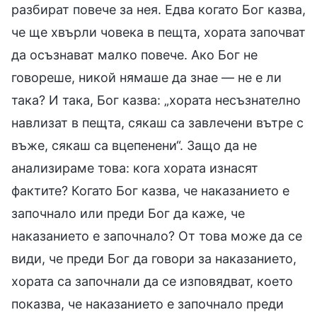
разбират повече за нея. Едва когато Бог казва,
че ще хвърли човека в пещта, хората започват
да осъзнават малко повече. Ако Бог не
говореше, никой нямаше да знае — не е ли
така? И така, Бог казва: „хората несъзнателно
навлизат в пещта, сякаш са завлечени вътре с
въже, сякаш са вцепенени“. Защо да не
анализираме това: кога хората изнасят
фактите? Когато Бог казва, че наказанието е
започнало или преди Бог да каже, че
наказанието е започнало? От това може да се
види, че преди Бог да говори за наказанието,
хората са започнали да се изповядват, което
показва, че наказанието е започнало преди