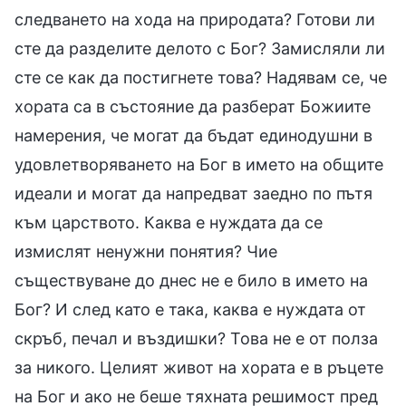
следването на хода на природата? Готови ли
сте да разделите делото с Бог? Замисляли ли
сте се как да постигнете това? Надявам се, че
хората са в състояние да разберат Божиите
намерения, че могат да бъдат единодушни в
удовлетворяването на Бог в името на общите
идеали и могат да напредват заедно по пътя
към царството. Каква е нуждата да се
измислят ненужни понятия? Чие
съществуване до днес не е било в името на
Бог? И след като е така, каква е нуждата от
скръб, печал и въздишки? Това не е от полза
за никого. Целият живот на хората е в ръцете
на Бог и ако не беше тяхната решимост пред