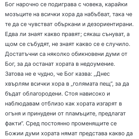
Бог нарочно се подиграва с човека, карайки
мозъците на всички хора да набъбват, така че
те да се чувстват объркани и дезориентирани.
Едва ли знаят какво правят; сякаш сънуват, а
щом се събудят, не знаят какво се е случило.
Достатъчни са няколко обикновени думи от
Бог, за да останат хората в недоумение.
Затова не е чудно, че Бог казва: „Днес
хвърлям всички хора в „голямата пещ“, за да
бъдат облагородени. Стоя нависоко и
наблюдавам отблизо как хората изгарят в
огъня и принудени от пламъците, предлагат
факти“. Сред постоянно променящите се
Божии думи хората нямат представа какво да