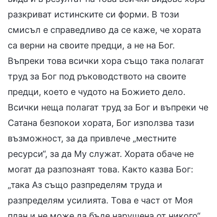
разкриват истинските си форми. В този
смисъл е справедливо да се каже, че хората
са верни на своите предци, а не на Бог.
Въпреки това всички хора също така полагат
труд за Бог под ръководството на своите
предци, което е чудото на Божието дело.
Всички неща полагат труд за Бог и въпреки че
Сатана безпокои хората, Бог използва тази
възможност, за да привлече „местните
ресурси“, за да Му служат. Хората обаче не
могат да разпознаят това. Както казва Бог:
„така Аз също разпределям труда и
разпределям усилията. Това е част от Моя
план и не може да бъде нарушена от никого“.