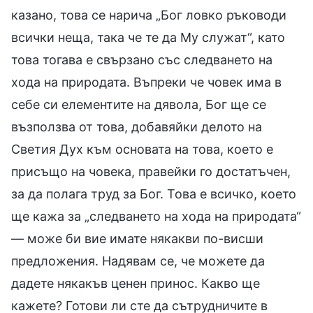
казано, това се нарича „Бог ловко ръководи
всички неща, така че те да Му служат“, като
това тогава е свързано със следването на
хода на природата. Въпреки че човек има в
себе си елементите на дявола, Бог ще се
възползва от това, добавяйки делото на
Светия Дух към основата на това, което е
присъщо на човека, правейки го достатъчен,
за да полага труд за Бог. Това е всичко, което
ще кажа за „следването на хода на природата“
— може би вие имате някакви по-висши
предложения. Надявам се, че можете да
дадете някакъв ценен принос. Какво ще
кажете? Готови ли сте да сътрудничите в