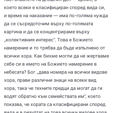
което всеки е класифициран според вида си,
и време на наказание — има по-голяма нужда
да се съсредоточим върху по-голямата
картина и да се концентрираме върху
„колективния интерес“. Това е Божието
намерение и то трябва да бъде изпълнено от
всички хора. Как бихме могли да не жертваме
себе си в името на Божието намерение в
небесата? Бог „дава номера на всички видове
хора, прави различни знаци на всеки вид
хора, така че техните предци да могат да ги
водят обратно към семействата им“, което
показва, че хората са класифицирани според
вида и в резултат на това всички видове хора