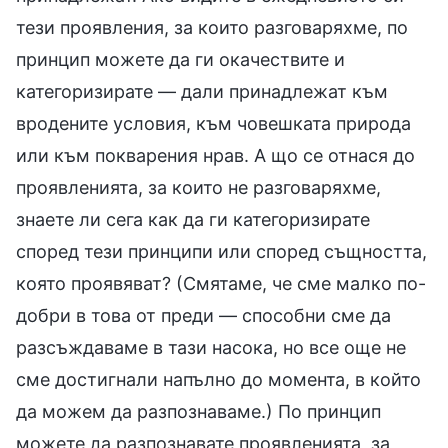
тези проявления, за които разговаряхме, по
принцип можете да ги окачествите и
категоризирате — дали принадлежат към
вродените условия, към човешката природа
или към покварения нрав. А що се отнася до
проявленията, за които не разговаряхме,
знаете ли сега как да ги категоризирате
според тези принципи или според същността,
която проявяват? (Смятаме, че сме малко по-
добри в това от преди — способни сме да
разсъждаваме в тази насока, но все още не
сме достигнали напълно до момента, в който
да можем да разпознаваме.) По принцип
можете да разпознавате проявленията, за