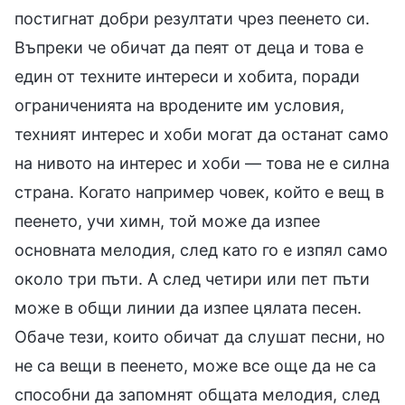
постигнат добри резултати чрез пеенето си.
Въпреки че обичат да пеят от деца и това е
един от техните интереси и хобита, поради
ограниченията на вродените им условия,
техният интерес и хоби могат да останат само
на нивото на интерес и хоби — това не е силна
страна. Когато например човек, който е вещ в
пеенето, учи химн, той може да изпее
основната мелодия, след като го е изпял само
около три пъти. А след четири или пет пъти
може в общи линии да изпее цялата песен.
Обаче тези, които обичат да слушат песни, но
не са вещи в пеенето, може все още да не са
способни да запомнят общата мелодия, след