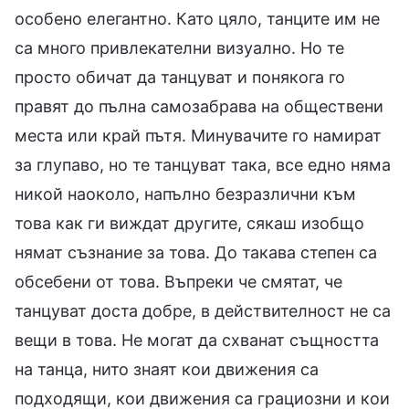
особено елегантно. Като цяло, танците им не
са много привлекателни визуално. Но те
просто обичат да танцуват и понякога го
правят до пълна самозабрава на обществени
места или край пътя. Минувачите го намират
за глупаво, но те танцуват така, все едно няма
никой наоколо, напълно безразлични към
това как ги виждат другите, сякаш изобщо
нямат съзнание за това. До такава степен са
обсебени от това. Въпреки че смятат, че
танцуват доста добре, в действителност не са
вещи в това. Не могат да схванат същността
на танца, нито знаят кои движения са
подходящи, кои движения са грациозни и кои