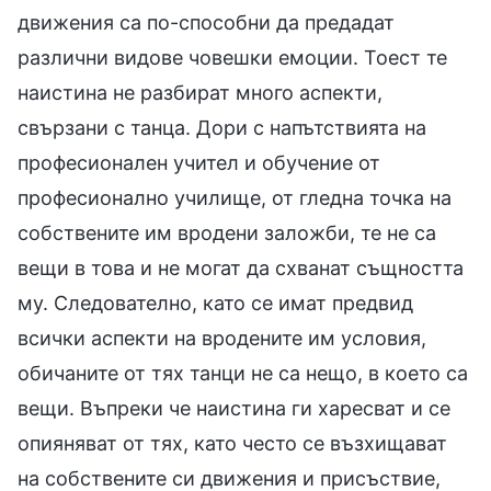
движения са по-способни да предадат
различни видове човешки емоции. Тоест те
наистина не разбират много аспекти,
свързани с танца. Дори с напътствията на
професионален учител и обучение от
професионално училище, от гледна точка на
собствените им вродени заложби, те не са
вещи в това и не могат да схванат същността
му. Следователно, като се имат предвид
всички аспекти на вродените им условия,
обичаните от тях танци не са нещо, в което са
вещи. Въпреки че наистина ги харесват и се
опияняват от тях, като често се възхищават
на собствените си движения и присъствие,