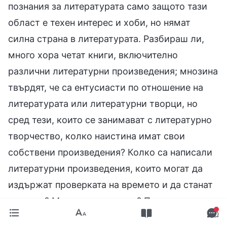
познания за литературата само защото тази
област е техен интерес и хоби, но нямат
силна страна в литературата. Разбираш ли,
много хора четат книги, включително
различни литературни произведения; мнозина
твърдят, че са ентусиасти по отношение на
литературата или литературни творци, но
сред тези, които се занимават с литературно
творчество, колко наистина имат свои
собствени произведения? Колко са написали
литературни произведения, които могат да
издържат проверката на времето и да станат
класика? Много малко, нали? Повечето от
тези хора имат някакъв вроден интерес към