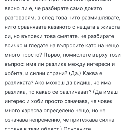
вярно ли е, че разбирате само докато
разговарям, а след това нито размишлявате,
нито сравнявате казаното с нещата в живота
си, но въпреки това смятате, че разбирате
всичко и гледате на въпросите като на нещо
много просто? Първо, помислете върху този
въпрос: има ли разлика между интереси и
хобита, и силни страни? (Да.) Каква е
разликата? Ако можеш да видиш, че има
разлика, по какво се различават? (Да имаш
интерес и хоби просто означава, че човек
много харесва определено нещо, но не
означава непременно, че притежава силна
страна в тази област.) Основните