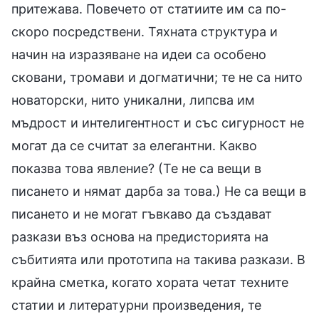
притежава. Повечето от статиите им са по-
скоро посредствени. Тяхната структура и
начин на изразяване на идеи са особено
сковани, тромави и догматични; те не са нито
новаторски, нито уникални, липсва им
мъдрост и интелигентност и със сигурност не
могат да се считат за елегантни. Какво
показва това явление? (Те не са вещи в
писането и нямат дарба за това.) Не са вещи в
писането и не могат гъвкаво да създават
разкази въз основа на предисторията на
събитията или прототипа на такива разкази. В
крайна сметка, когато хората четат техните
статии и литературни произведения, те