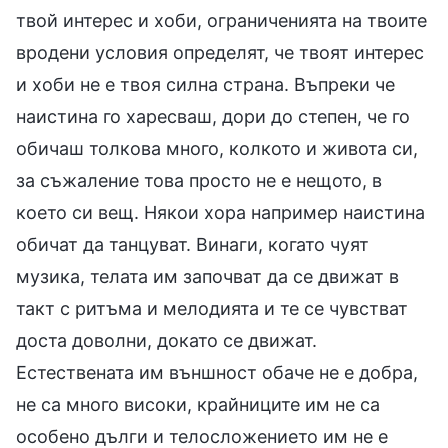
твой интерес и хоби, ограниченията на твоите
вродени условия определят, че твоят интерес
и хоби не е твоя силна страна. Въпреки че
наистина го харесваш, дори до степен, че го
обичаш толкова много, колкото и живота си,
за съжаление това просто не е нещото, в
което си вещ. Някои хора например наистина
обичат да танцуват. Винаги, когато чуят
музика, телата им започват да се движат в
такт с ритъма и мелодията и те се чувстват
доста доволни, докато се движат.
Естествената им външност обаче не е добра,
не са много високи, крайниците им не са
особено дълги и телосложението им не е