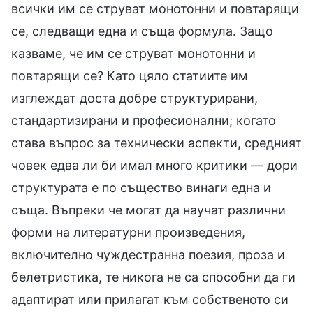
всички им се струват монотонни и повтарящи
се, следващи една и съща формула. Защо
казваме, че им се струват монотонни и
повтарящи се? Като цяло статиите им
изглеждат доста добре структурирани,
стандартизирани и професионални; когато
става въпрос за технически аспекти, средният
човек едва ли би имал много критики — дори
структурата е по същество винаги една и
съща. Въпреки че могат да научат различни
форми на литературни произведения,
включително чуждестранна поезия, проза и
белетристика, те никога не са способни да ги
адаптират или прилагат към собственото си