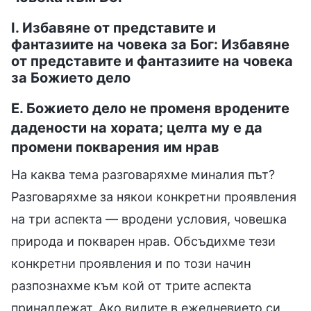
I. Избавяне от представите и
фантазиите на човека за Бог: Избавяне
от представите и фантазиите на човека
за Божието дело
Е. Божието дело не променя вродените
дадености на хората; целта му е да
промени покварения им нрав
На каква тема разговаряхме миналия път?
Разговаряхме за някои конкретни проявления
на три аспекта — вродени условия, човешка
природа и покварен нрав. Обсъдихме тези
конкретни проявления и по този начин
разпознахме към кой от трите аспекта
принадлежат. Ако видите в ежедневието си