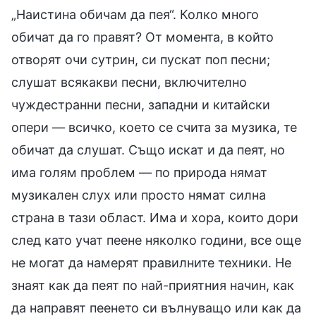
„Наистина обичам да пея“. Колко много
обичат да го правят? От момента, в който
отворят очи сутрин, си пускат поп песни;
слушат всякакви песни, включително
чуждестранни песни, западни и китайски
опери — всичко, което се счита за музика, те
обичат да слушат. Също искат и да пеят, но
има голям проблем — по природа нямат
музикален слух или просто нямат силна
страна в тази област. Има и хора, които дори
след като учат пеене няколко години, все още
не могат да намерят правилните техники. Не
знаят как да пеят по най-приятния начин, как
да направят пеенето си вълнуващо или как да