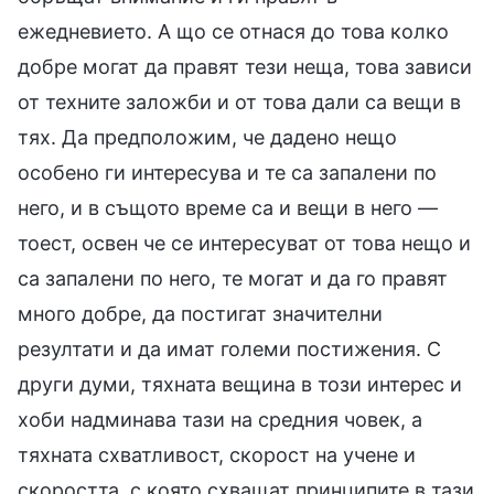
ежедневието. А що се отнася до това колко
добре могат да правят тези неща, това зависи
от техните заложби и от това дали са вещи в
тях. Да предположим, че дадено нещо
особено ги интересува и те са запалени по
него, и в същото време са и вещи в него —
тоест, освен че се интересуват от това нещо и
са запалени по него, те могат и да го правят
много добре, да постигат значителни
резултати и да имат големи постижения. С
други думи, тяхната вещина в този интерес и
хоби надминава тази на средния човек, а
тяхната схватливост, скорост на учене и
скоростта, с която схващат принципите в тази