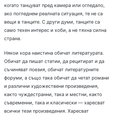
когато танцуват пред камера или огледало,
ако погледнем реалната ситуация, те не са
вещи в танците. С други думи, танците са
само техен интерес и хоби, а не тяхна силна
страна.
Някои хора наистина обичат литературата.
Обичат да пишат статии, да рецитират и да
съчиняват поезия, обичат литературните
форуми, а също така обичат да четат романи
и различни художествени произведения,
както чуждестранни, така и местни, както
съвременни, така и класически — харесват
всички тези произведения. Харесват