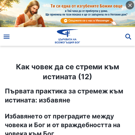
Как човек да се стреми към истината (12)
Как човек да се стреми към
истината (12)
Първата практика за стремеж към
истината: избавяне
Избавянето от преградите между
човека и Бог и от враждебността на
човека към Бог