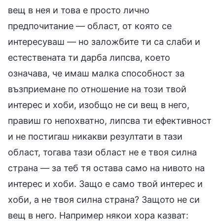
вещ в нея и това е просто лично
предпочитание — област, от която се
интересуваш — но заложбите ти са слаби и
естествената ти дарба липсва, което
означава, че имаш малка способност за
възприемане по отношение на този твой
интерес и хоби, изобщо не си вещ в него,
правиш го непохватно, липсва ти ефективност
и не постигаш никакви резултати в тази
област, тогава тази област не е твоя силна
страна — за теб тя остава само на нивото на
интерес и хоби. Защо е само твой интерес и
хоби, а не твоя силна страна? Защото не си
вещ в него. Например някои хора казват: