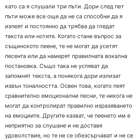
като са я слушали три пъти. Дори след пет
пъти може все още да не са способни да я
изпеят и постоянно да трябва да гледат
текста или нотите. Когато стане въпрос за
същинското пеене, те не могат да усетят
песента или да намерят правилната вокална
постановка. Също така не успяват да
запомнят текста, а понякога дори излизат
извън тоналността. Освен това, когато пеят
сравнително емоционални песни, те никога не
могат да контролират правилно изразяването
на емоциите. Другите казват, че пеенето им е
неприятно за слушане и не доставя
удоволствие, но те не се обезсърчават и не се