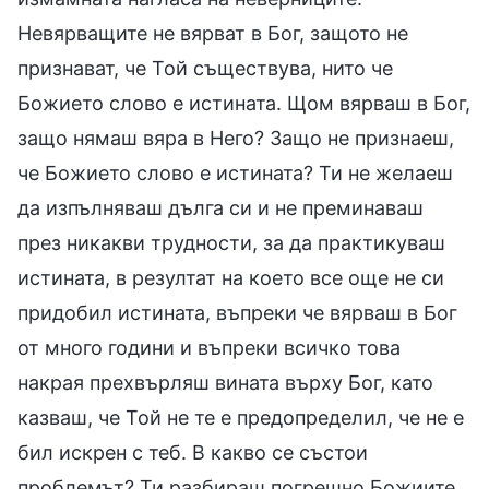
Невярващите не вярват в Бог, защото не
признават, че Той съществува, нито че
Божието слово е истината. Щом вярваш в Бог,
защо нямаш вяра в Него? Защо не признаеш,
че Божието слово е истината? Ти не желаеш
да изпълняваш дълга си и не преминаваш
през никакви трудности, за да практикуваш
истината, в резултат на което все още не си
придобил истината, въпреки че вярваш в Бог
от много години и въпреки всичко това
накрая прехвърляш вината върху Бог, като
казваш, че Той не те е предопределил, че не е
бил искрен с теб. В какво се състои
проблемът? Ти разбираш погрешно Божиите