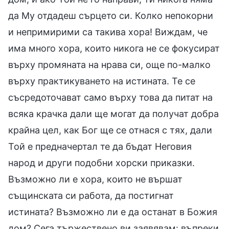
да Му отдадеш сърцето си. Колко непокорни
и непримирими са такива хора! Виждам, че
има много хора, които никога не се фокусират
върху промяната на нрава си, още по-малко
върху практикуването на истината. Те се
съсредоточават само върху това да питат на
всяка крачка дали ще могат да получат добра
крайна цел, как Бог ще се отнася с тях, дали
Той е предначертал те да бъдат Неговия
народ и други подобни хорски приказки.
Възможно ли е хора, които не вършат
същинската си работа, да постигнат
истината? Възможно ли е да останат в Божия
дом? Сега тържествено ви заявявам: въпреки