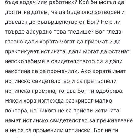
бъде водач или работник? Кой би могъл да
достигне дотам, че да бъде оползотворен и
доведен до съвършенство от Бог? Не е ли
твърде абсурдно това гледище? Бог гледа
главно дали хората могат да приемат и да
практикуват истината, дали могат да останат
непоколебими в свидетелството си и дали
наистина са се променили. Ако хората имат
истинско свидетелство и са претърпели
истинска промяна, тогава Бог ги одобрява.
Някои хора изглежда разкриват малко
поквара, но никога не са приели истината,
нямат истинско свидетелство за преживяване
и не са се променили истински. Бог не ги