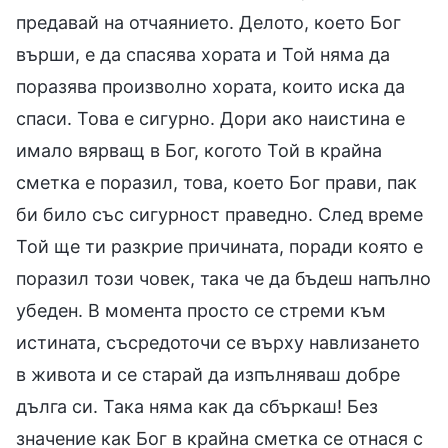
предавай на отчаянието. Делото, което Бог
върши, е да спасява хората и Той няма да
поразява произволно хората, които иска да
спаси. Това е сигурно. Дори ако наистина е
имало вярващ в Бог, когото Той в крайна
сметка е поразил, това, което Бог прави, пак
би било със сигурност праведно. След време
Той ще ти разкрие причината, поради която е
поразил този човек, така че да бъдеш напълно
убеден. В момента просто се стреми към
истината, съсредоточи се върху навлизането
в живота и се старай да изпълняваш добре
дълга си. Така няма как да сбъркаш! Без
значение как Бог в крайна сметка се отнася с