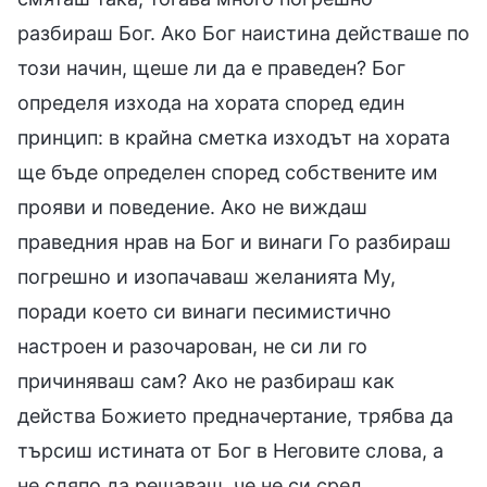
разбираш Бог. Ако Бог наистина действаше по
този начин, щеше ли да е праведен? Бог
определя изхода на хората според един
принцип: в крайна сметка изходът на хората
ще бъде определен според собствените им
прояви и поведение. Ако не виждаш
праведния нрав на Бог и винаги Го разбираш
погрешно и изопачаваш желанията Му,
поради което си винаги песимистично
настроен и разочарован, не си ли го
причиняваш сам? Ако не разбираш как
действа Божието предначертание, трябва да
търсиш истината от Бог в Неговите слова, а
не сляпо да решаваш, че не си сред