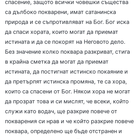
спасение, защото всички човешки същества
са дълбоко покварени, имат сатанинска
природа и се съпротивляват на Бог. Бог иска
да спаси хората, които могат да приемат
истината и да се покорят на Неговото дело.
Без значение колко поквара разкриват, стига
в крайна сметка да могат да приемат
истината, да постигнат истинско покаяние и
да претърпят истинска промяна, те са хора,
които са спасени от Бог. Някои хора не могат
да прозрат това и си мислят, че всеки, който
служи като водач, ще разкрие повече от
покварения си нрав и че който разкрие повече
поквара, определено ще бъде отстранен и