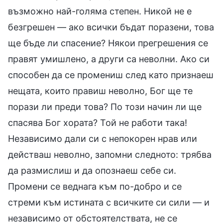
възможно най-голяма степен. Никой не е
безгрешен — ако всички бъдат поразени, това
ще бъде ли спасение? Някои прегрешения се
правят умишлено, а други са неволни. Ако си
способен да се промениш след като признаеш
нещата, които правиш неволно, Бог ще те
порази ли преди това? По този начин ли ще
спасява Бог хората? Той не работи така!
Независимо дали си с непокорен нрав или
действаш неволно, запомни следното: трябва
да размислиш и да опознаеш себе си.
Промени се веднага към по-добро и се
стреми към истината с всичките си сили — и
независимо от обстоятелствата, не се