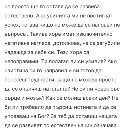
че просто ще го оставя да се развива
естествено. Ако усилията ми не постигнат
успех, тогава нищо не може да се направи по
въпроса“. Такива хора имат изключително
негативна нагласа, дотолкова, че са загубили
надежда за себе си. Тези хора са
непоправими. Ти полагал ли си усилия? Ако
наистина си го направил и си готов да
понесеш трудности, защо не можеш просто
да се опълчиш на плътта? Не си ли човек със
сърце и мозък? Как се молиш всеки ден? Не
би ли трябвало да търсиш истината и да се
уповаваш на Бог? За теб да оставиш нещата
да се развиват по естествен начин означава