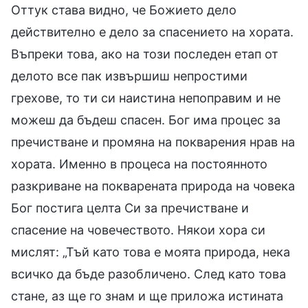
Оттук става видно, че Божието дело
действително е дело за спасението на хората.
Въпреки това, ако на този последен етап от
делото все пак извършиш непростими
грехове, то ти си наистина непоправим и не
можеш да бъдеш спасен. Бог има процес за
пречистване и промяна на покварения нрав на
хората. Именно в процеса на постоянното
разкриване на покварената природа на човека
Бог постига целта Си за пречистване и
спасение на човечеството. Някои хора си
мислят: „Тъй като това е моята природа, нека
всичко да бъде разобличено. След като това
стане, аз ще го знам и ще приложа истината