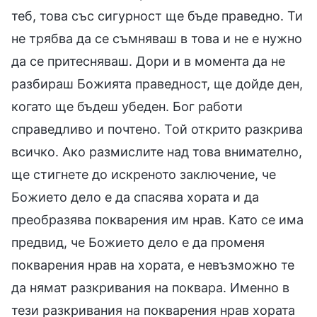
теб, това със сигурност ще бъде праведно. Ти
не трябва да се съмняваш в това и не е нужно
да се притесняваш. Дори и в момента да не
разбираш Божията праведност, ще дойде ден,
когато ще бъдеш убеден. Бог работи
справедливо и почтено. Той открито разкрива
всичко. Ако размислите над това внимателно,
ще стигнете до искреното заключение, че
Божието дело е да спасява хората и да
преобразява покварения им нрав. Като се има
предвид, че Божието дело е да променя
покварения нрав на хората, е невъзможно те
да нямат разкривания на поквара. Именно в
тези разкривания на покварения нрав хората