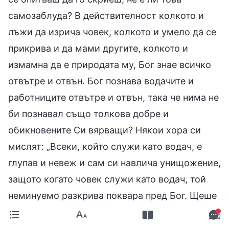
самозаблуда? В действителност колкото и
лъжи да изрича човек, колкото и умело да се
прикрива и да мами другите, колкото и
измамна да е природата му, Бог знае всичко
отвътре и отвън. Бог познава водачите и
работниците отвътре и отвън, така че нима не
би познавал също толкова добре и
обикновените Си вярващи? Някои хора си
мислят: „Всеки, който служи като водач, е
глупав и невеж и сам си навлича унищожение,
защото когато човек служи като водач, той
неминуемо разкрива поквара пред Бог. Щеше
ли да се разкрие толкова много поквара, ако
той не вършеше тази работа?“. Каква