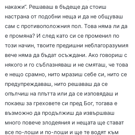
накажи“. Решаваш в бъдеще да стоиш
настрана от подобни неща и да не общуваш
сам с противоположния пол. Това няма ли да
е промяна? И след като си се променил по
този начин, твоите предишни неблагоразумия
вече няма да бъдат осъждани. Ако говориш с
някого и го съблазняваш и не смяташ, че това
е нещо срамно, нито мразиш себе си, нито се
предупреждаваш, нито решаваш да се
опълчиш на плътта или да се изповядаш и
покаеш за греховете си пред Бог, тогава е
възможно да продължиш да извършваш
много повече злодеяния и нещата ще стават
все по-лоши и по-лоши и ще те водят към