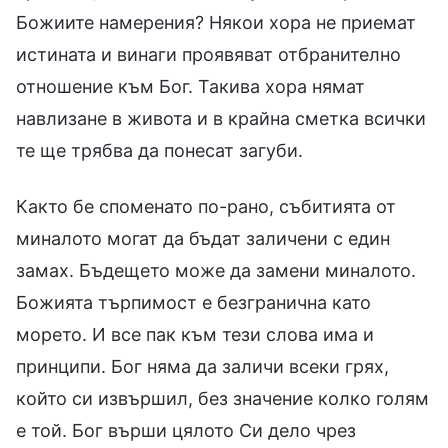
Божиите намерения? Някои хора не приемат
истината и винаги проявяват отбранително
отношение към Бог. Такива хора нямат
навлизане в живота и в крайна сметка всички
те ще трябва да понесат загуби.
Както бе споменато по-рано, събитията от
миналото могат да бъдат заличени с един
замах. Бъдещето може да замени миналото.
Божията търпимост е безгранична като
морето. И все пак към тези слова има и
принципи. Бог няма да заличи всеки грях,
който си извършил, без значение колко голям
е той. Бог върши цялото Си дело чрез