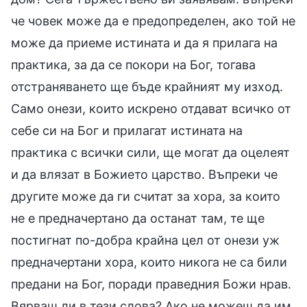
че човек може да е предопределен, ако той не
може да приеме истината и да я прилага на
практика, за да се покори на Бог, тогава
отстраняването ще бъде крайният му изход.
Само онези, които искрено отдават всичко от
себе си на Бог и прилагат истината на
практика с всички сили, ще могат да оцелеят
и да влязат в Божието царство. Въпреки че
другите може да ги считат за хора, за които
не е предначертано да останат там, те ще
постигнат по-добра крайна цел от онези уж
предначертани хора, които никога не са били
предани на Бог, поради праведния Божи нрав.
Вярваш ли в тези слова? Ако не можеш да им