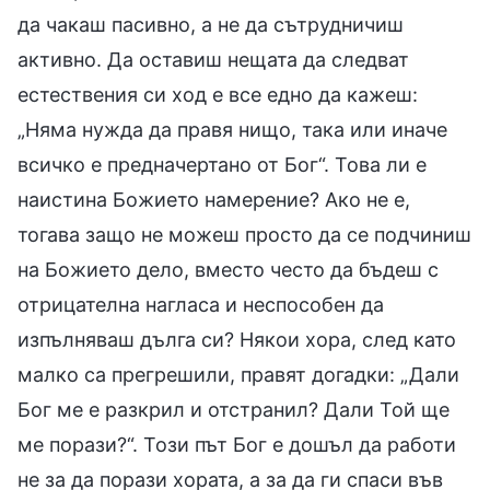
да чакаш пасивно, а не да сътрудничиш
активно. Да оставиш нещата да следват
естествения си ход е все едно да кажеш:
„Няма нужда да правя нищо, така или иначе
всичко е предначертано от Бог“. Това ли е
наистина Божието намерение? Ако не е,
тогава защо не можеш просто да се подчиниш
на Божието дело, вместо често да бъдеш с
отрицателна нагласа и неспособен да
изпълняваш дълга си? Някои хора, след като
малко са прегрешили, правят догадки: „Дали
Бог ме е разкрил и отстранил? Дали Той ще
ме порази?“. Този път Бог е дошъл да работи
не за да порази хората, а за да ги спаси във