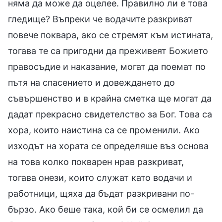
няма да може да оцелее. Правилно ли е това
гледище? Въпреки че водачите разкриват
повече поквара, ако се стремят към истината,
тогава те са пригодни да преживеят Божието
правосъдие и наказание, могат да поемат по
пътя на спасението и довеждането до
съвършенство и в крайна сметка ще могат да
дадат прекрасно свидетелство за Бог. Това са
хора, които наистина са се променили. Ако
изходът на хората се определяше въз основа
на това колко покварен нрав разкриват,
тогава онези, които служат като водачи и
работници, щяха да бъдат разкривани по-
бързо. Ако беше така, кой би се осмелил да