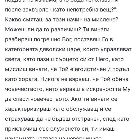
после захвърлен като непотребна вещ?“.
Какво смяташ за този начин на мислене?
Можеш ли да го различиш? Ти винаги
разбираш погрешно Бог, поставяш Го в
категорията дяволски царе, които управляват
света, като пазиш сърцето си от Него, като
мислиш винаги, че Той е егоистичен и подъл
като хората. Никога не вярваш, че Той обича
човечеството, нито вярваш в искреността Му
да спаси човечеството. Ако ти винаги се
характеризираш като обслужващ и се
страхуваш да не бъдеш отстранен, след като
приключиш със служенето си, ти имаш
измамната нагласа на неверниците.