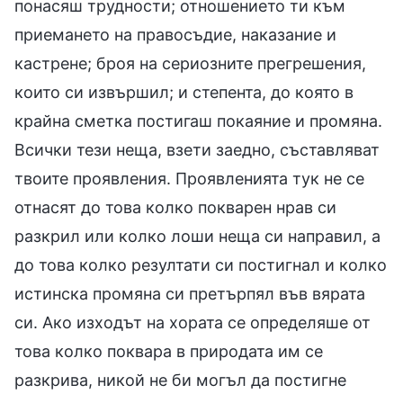
понасяш трудности; отношението ти към
приемането на правосъдие, наказание и
кастрене; броя на сериозните прегрешения,
които си извършил; и степента, до която в
крайна сметка постигаш покаяние и промяна.
Всички тези неща, взети заедно, съставляват
твоите проявления. Проявленията тук не се
отнасят до това колко покварен нрав си
разкрил или колко лоши неща си направил, а
до това колко резултати си постигнал и колко
истинска промяна си претърпял във вярата
си. Ако изходът на хората се определяше от
това колко поквара в природата им се
разкрива, никой не би могъл да постигне