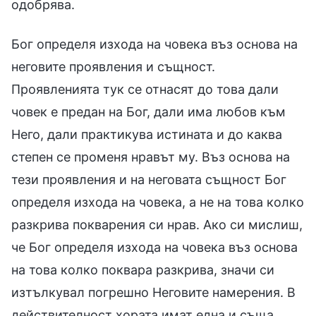
одобрява.
Бог определя изхода на човека въз основа на
неговите проявления и същност.
Проявленията тук се отнасят до това дали
човек е предан на Бог, дали има любов към
Него, дали практикува истината и до каква
степен се променя нравът му. Въз основа на
тези проявления и на неговата същност Бог
определя изхода на човека, а не на това колко
разкрива покварения си нрав. Ако си мислиш,
че Бог определя изхода на човека въз основа
на това колко поквара разкрива, значи си
изтълкувал погрешно Неговите намерения. В
действителност хората имат една и съща