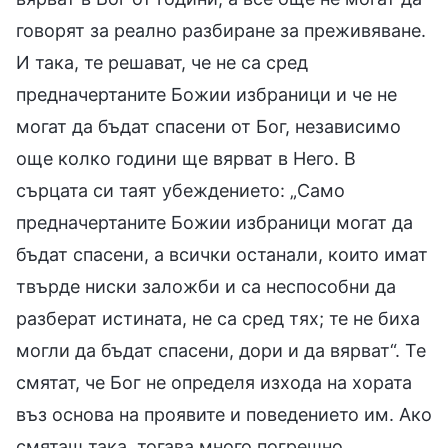
говорят за реално разбиране за преживяване.
И така, те решават, че не са сред
предначертаните Божии избраници и че не
могат да бъдат спасени от Бог, независимо
още колко години ще вярват в Него. В
сърцата си таят убеждението: „Само
предначертаните Божии избраници могат да
бъдат спасени, а всички останали, които имат
твърде ниски заложби и са неспособни да
разберат истината, не са сред тях; те не биха
могли да бъдат спасени, дори и да вярват“. Те
смятат, че Бог не определя изхода на хората
въз основа на проявите и поведението им. Ако
смяташ така, тогава много погрешно