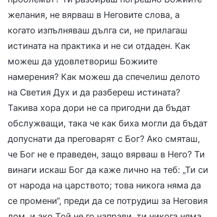
желания, не вярваш в Неговите слова, а
когато изпълняваш дълга си, не прилагаш
истината на практика и не си отдаден. Как
можеш да удовлетвориш Божиите
намерения? Как можеш да спечелиш делото
на Светия Дух и да разбереш истината?
Такива хора дори не са пригодни да бъдат
обслужващи, така че как биха могли да бъдат
допуснати да преговарят с Бог? Ако смяташ,
че Бог не е праведен, защо вярваш в Него? Ти
винаги искаш Бог да каже лично на теб: „Ти си
от народа на царството; това никога няма да
се промени“, преди да се потрудиш за Неговия
дом, и ако Той не го направи, ти никога няма