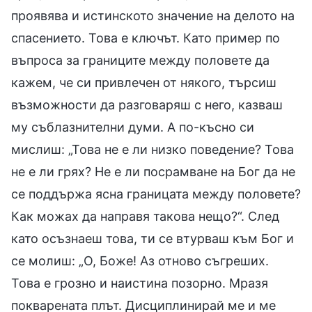
проявява и истинското значение на делото на
спасението. Това е ключът. Като пример по
въпроса за границите между половете да
кажем, че си привлечен от някого, търсиш
възможности да разговаряш с него, казваш
му съблазнителни думи. А по-късно си
мислиш: „Това не е ли низко поведение? Това
не е ли грях? Не е ли посрамване на Бог да не
се поддържа ясна границата между половете?
Как можах да направя такова нещо?“. След
като осъзнаеш това, ти се втурваш към Бог и
се молиш: „О, Боже! Аз отново съгреших.
Това е грозно и наистина позорно. Мразя
покварената плът. Дисциплинирай ме и ме