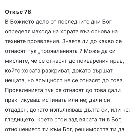
Откъс 78
В Божието дело от последните дни Бог
определя изхода на хората въз основа на
техните проявления. Знаете ли до какво се
отнасят тук „проявленията“? Може да си
мислите, че се отнасят до покварения нрав,
който хората разкриват, докато вършат
нещата, но всъщност не се отнасят до това.
Проявленията тук се отнасят до това дали
практикуваш истината или не; дали си
отдаден, докато изпълняваш дълга си, или не;
гледището, което стои зад вярата ти в Бог,
отношението ти към Бог, решимостта ти да