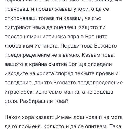
повярваш и продължаваш упорито да се
отклоняваш, тогава ти казвам, че със
сигурност няма да оцелееш, защото ти
просто нямаш истинска вяра в Бог, нито
любов към истината. Поради това Божието
предопределение не е важно. Казвам това,
защото в крайна сметка Бог ще определи
изходите на хората според техните прояви и
поведение, докато Божието предопределение
играе обективно само малка, а не водеща
роля. Разбираш ли това?
Някои хора казват: „Имам лош нрав и не мога
да го променя, колкото и да се опитвам. Така