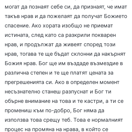
могат да познаят себе си, да признаят, че имат
такъв нрав и да пожелаят да получат Божието
спасение. Ако хората изобщо не приемат
истината, след като са разкрили покварен
нрав, и продължат да живеят според този
нрав, тогава те ще бъдат склонни да накърнят
Божия нрав. Бог ще им въздаде възмездие в
различна степен и те ще платят цената за
прегрешенията си. Ако в определен момент
несъзнателно станеш разпуснат и Бог ти
обърне внимание на това и те кастри, а ти се
промениш към по-добро, Бог няма да
използва това срещу теб. Това е нормалният
процес на промяна на нрава, в който се