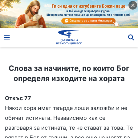
Слова за начините, по които Бог определя изходите на хората
Слова за начините, по които Бог
определя изходите на хората
Откъс 77
Някои хора имат твърде лоши заложби и не
обичат истината. Независимо как се
разговаря за истината, те не стават за това. Те
вярват в Бог от години, а все още не могат да