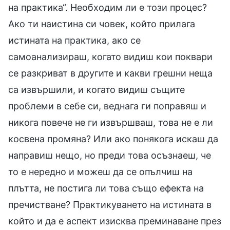
на практика“. Необходим ли е този процес?
Ако ти наистина си човек, който прилага
истината на практика, ако се
самоанализираш, когато видиш кои поквари
се разкриват в другите и какви грешни неща
са извършили, и когато видиш същите
проблеми в себе си, веднага ги поправяш и
никога повече не ги извършваш, това не е ли
косвена промяна? Или ако понякога искаш да
направиш нещо, но преди това осъзнаеш, че
то е нередно и можеш да се опълчиш на
плътта, не постига ли това също ефекта на
пречистване? Практикуването на истината в
който и да е аспект изисква преминаване през