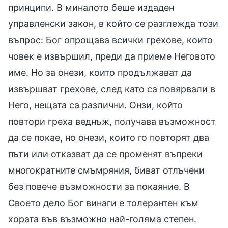
принципи. В миналото беше издаден
управленски закон, в който се разглежда този
въпрос: Бог опрощава всички грехове, които
човек е извършил, преди да приеме Неговото
име. Но за онези, които продължават да
извършват грехове, след като са повярвали в
Него, нещата са различни. Онзи, който
повтори греха веднъж, получава възможност
да се покае, но онези, които го повторят два
пъти или отказват да се променят въпреки
многократните смъмряния, биват отлъчени
без повече възможности за покаяние. В
Своето дело Бог винаги е толерантен към
хората във възможно най-голяма степен.