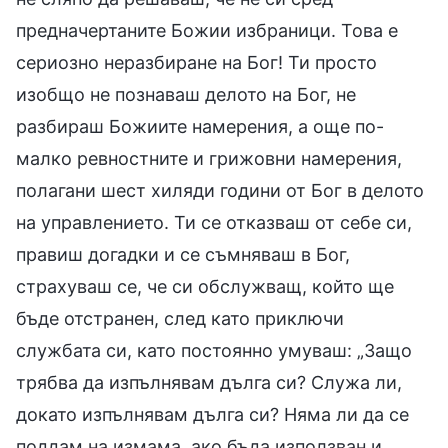
предначертаните Божии избраници. Това е
сериозно неразбиране на Бог! Ти просто
изобщо не познаваш делото на Бог, не
разбираш Божиите намерения, а още по-
малко ревностните и грижовни намерения,
полагани шест хиляди години от Бог в делото
на управлението. Ти се отказваш от себе си,
правиш догадки и се съмняваш в Бог,
страхуваш се, че си обслужващ, който ще
бъде отстранен, след като приключи
службата си, като постоянно умуваш: „Защо
трябва да изпълнявам дълга си? Служа ли,
докато изпълнявам дълга си? Няма ли да се
поддам на измама, ако бъда използван и