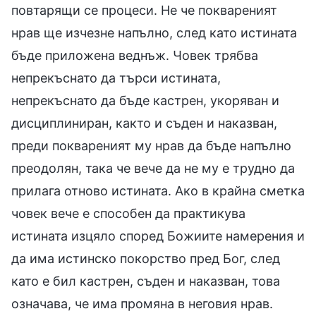
повтарящи се процеси. Не че поквареният
нрав ще изчезне напълно, след като истината
бъде приложена веднъж. Човек трябва
непрекъснато да търси истината,
непрекъснато да бъде кастрен, укоряван и
дисциплиниран, както и съден и наказван,
преди поквареният му нрав да бъде напълно
преодолян, така че вече да не му е трудно да
прилага отново истината. Ако в крайна сметка
човек вече е способен да практикува
истината изцяло според Божиите намерения и
да има истинско покорство пред Бог, след
като е бил кастрен, съден и наказван, това
означава, че има промяна в неговия нрав.