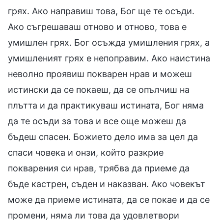
грях. Ако направиш това, Бог ще те осъди.
Ако съгрешаваш отново и отново, това е
умишлен грях. Бог осъжда умишления грях, а
умишленият грях е непоправим. Ако наистина
неволно проявиш покварен нрав и можеш
истински да се покаеш, да се опълчиш на
плътта и да практикуваш истината, Бог няма
да те осъди за това и все още можеш да
бъдеш спасен. Божието дело има за цел да
спаси човека и онзи, който разкрие
покварения си нрав, трябва да приеме да
бъде кастрен, съден и наказван. Ако човекът
може да приеме истината, да се покае и да се
промени, няма ли това да удовлетвори