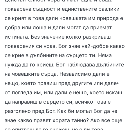
покварена същност и единствените разлики
се крият в това дали човешката им природа е
добра или лоша и дали могат да приемат
истината. Без значение колко разкриваш
покварения си нрав, Бог знае най-добре какво
се крие в дълбините на сърцето ти. Няма
нужда да го криеш. Бог наблюдава дълбините
на човешките сърца. Независимо дали е
нещо, което правиш пред другите или далеч
от погледа им, или дали е нещо, което искаш
да направиш в сърцето си, всичко това е
разголено пред Бог. Как би могъл Бог да не
знае какво правят хората тайно? Ако все още
се опитваш да го скриеш, не е ли това