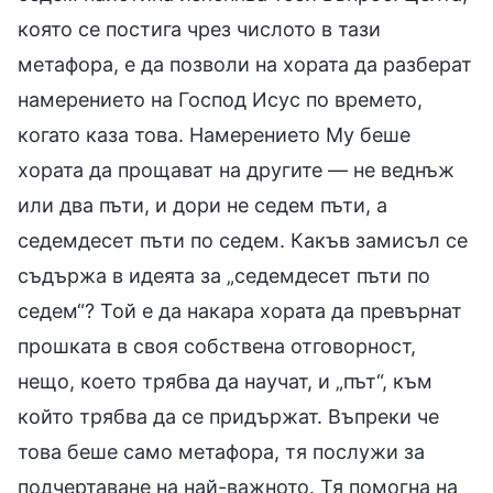
която се постига чрез числото в тази
метафора, е да позволи на хората да разберат
намерението на Господ Исус по времето,
когато каза това. Намерението Му беше
хората да прощават на другите — не веднъж
или два пъти, и дори не седем пъти, а
седемдесет пъти по седем. Какъв замисъл се
съдържа в идеята за „седемдесет пъти по
седем“? Той е да накара хората да превърнат
прошката в своя собствена отговорност,
нещо, което трябва да научат, и „път“, към
който трябва да се придържат. Въпреки че
това беше само метафора, тя послужи за
подчертаване на най-важното. Тя помогна на