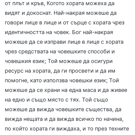
от плът и кръв, Когото хората можеха да
видят и докоснат. Най-накрая можеше да
говори лице в лице и от сърце с хората чрез
идентичността на човек. Бог най-накрая
можеше да се изправи лице в лице с хората
чрез средствата на човешките способи и
човешкия език; Той можеше да осигури
ресурс на хората, да ги просвети и да им
помогне, като използва човешки език; Той
можеше да се храни на една маса и да живее
на едно и също място с тях. Той също
можеше да вижда човешките същества, да
вижда нещата и да вижда всичко по начина,
по който хората ги виждаха, и то през техните