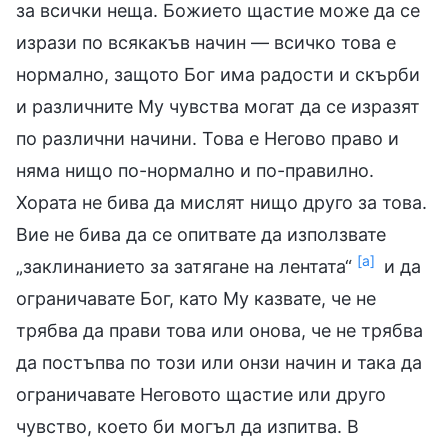
за всички неща. Божието щастие може да се
изрази по всякакъв начин — всичко това е
нормално, защото Бог има радости и скърби
и различните Му чувства могат да се изразят
по различни начини. Това е Негово право и
няма нищо по-нормално и по-правилно.
Хората не бива да мислят нищо друго за това.
Вие не бива да се опитвате да използвате
[а]
„заклинанието за затягане на лентата“
и да
ограничавате Бог, като Му казвате, че не
трябва да прави това или онова, че не трябва
да постъпва по този или онзи начин и така да
ограничавате Неговото щастие или друго
чувство, което би могъл да изпитва. В