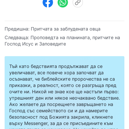
Предишна:
Притчата за заблудената овца
Следваща:
Проповедта на планината, притчите на
Господ Исус и Заповедите
Тъй като бедствията продължават да се
увеличават, все повече хора започват да
осъзнават, че библейските пророчества не са
приказки, а реалност, която се разгръща пред
очите ни. Никой не знае кое ще настъпи първо:
утрешният ден или някое неочаквано бедствие.
Ако желаете да посрещнете завръщането на
Господ със семейството си и да намерите
безопасност под Божията закрила, кликнете
върху Messenger, за да се присъедините към