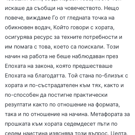
искаше да съобщи на човечеството. Нещо
повече, виждаме Го от гледната точка на
обикновен водач, Който говори с хората,
осигурява ресурс за техните потребности и
им помага с това, което са поискали. Този
начин на работа не беше наблюдаван през
Епохата на закона, която предшестваше
Епохата на благодатта. Той стана по-близък с
хората и по-състрадателен към тях, както и
по-способен да постигне практически
резултати както по отношение на формата,
така и по отношение на начина. Метафората за
прошката към хората седемдесет пъти по
седем наистина изяснява този въпрос. Целта,