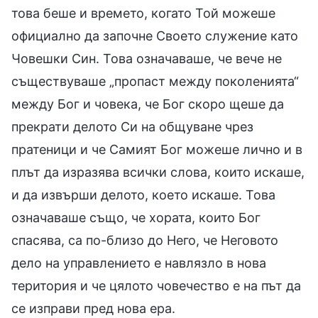
това беше и времето, когато Той можеше
официално да започне Своето служение като
Човешки Син. Това означаваше, че вече не
съществуваше „пропаст между поколенията“
между Бог и човека, че Бог скоро щеше да
прекрати делото Си на общуване чрез
пратеници и че Самият Бог можеше лично и в
плът да изразява всички слова, които искаше,
и да извърши делото, което искаше. Това
означаваше също, че хората, които Бог
спасява, са по-близо до Него, че Неговото
дело на управлението е навлязло в нова
територия и че цялото човечество е на път да
се изправи пред нова ера.