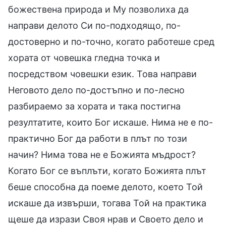
божествена природа и Му позволиха да
направи делото Си по-подходящо, по-
достоверно и по-точно, когато работеше сред
хората от човешка гледна точка и
посредством човешки език. Това направи
Неговото дело по-достъпно и по-лесно
разбираемо за хората и така постигна
резултатите, които Бог искаше. Нима не е по-
практично Бог да работи в плът по този
начин? Нима това не е Божията мъдрост?
Когато Бог се въплъти, когато Божията плът
беше способна да поеме делото, което Той
искаше да извърши, тогава Той на практика
щеше да изрази Своя нрав и Своето дело и