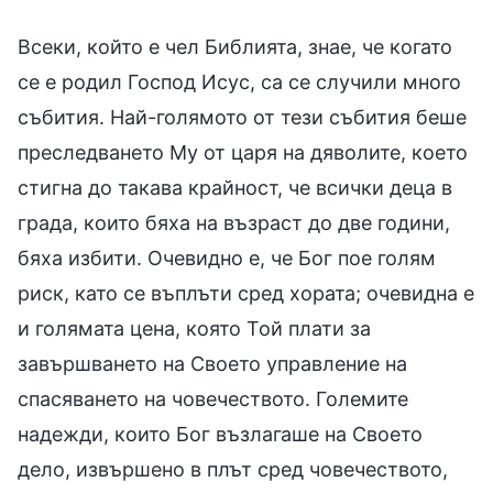
Всеки, който е чел Библията, знае, че когато
се е родил Господ Исус, са се случили много
събития. Най-голямото от тези събития беше
преследването Му от царя на дяволите, което
стигна до такава крайност, че всички деца в
града, които бяха на възраст до две години,
бяха избити. Очевидно е, че Бог пое голям
риск, като се въплъти сред хората; очевидна е
и голямата цена, която Той плати за
завършването на Своето управление на
спасяването на човечеството. Големите
надежди, които Бог възлагаше на Своето
дело, извършено в плът сред човечеството,