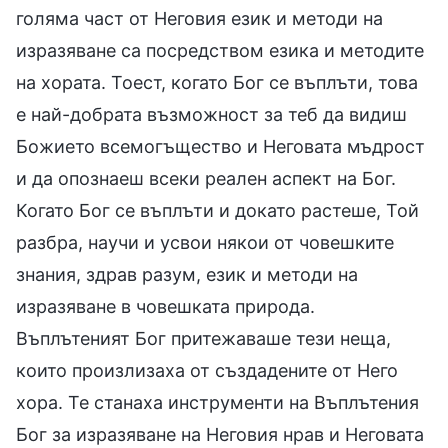
голяма част от Неговия език и методи на
изразяване са посредством езика и методите
на хората. Тоест, когато Бог се въплъти, това
е най-добрата възможност за теб да видиш
Божието всемогъщество и Неговата мъдрост
и да опознаеш всеки реален аспект на Бог.
Когато Бог се въплъти и докато растеше, Той
разбра, научи и усвои някои от човешките
знания, здрав разум, език и методи на
изразяване в човешката природа.
Въплътеният Бог притежаваше тези неща,
които произлизаха от създадените от Него
хора. Те станаха инструменти на Въплътения
Бог за изразяване на Неговия нрав и Неговата