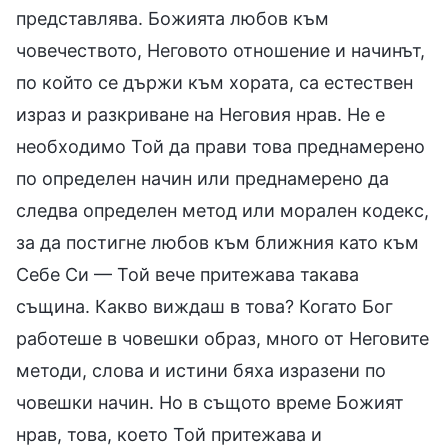
представлява. Божията любов към
човечеството, Неговото отношение и начинът,
по който се държи към хората, са естествен
израз и разкриване на Неговия нрав. Не е
необходимо Той да прави това преднамерено
по определен начин или преднамерено да
следва определен метод или морален кодекс,
за да постигне любов към ближния като към
Себе Си — Той вече притежава такава
същина. Какво виждаш в това? Когато Бог
работеше в човешки образ, много от Неговите
методи, слова и истини бяха изразени по
човешки начин. Но в същото време Божият
нрав, това, което Той притежава и