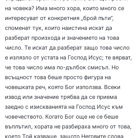
на човека? Има много хора, които много се
интересуват от конкретния „брой пъти“,
споменат тук, които наистина искат да
разберат произхода и значението на това
число. Те искат да разберат защо това число
е излязло от устата на Господ Исус; те вярват,
че това число има по-дълбок смисъл. Но
всъщност това беше просто фигура на
човешката реч, която Бог използва. Всеки
извод или значение трябва да се приема
заедно с изискванията на Господ Исус към
човечеството. Когато Бог още не се беше
въплътил, хората не разбираха много от това,
което Той казваше, защото Неговите слова