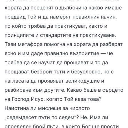
хората да преценят в дълбочина какво имаше
предвид Той и да намерят правилния начин,
по който трябва да практикуват, както и
принципите и стандартите на практикуване.
Тази метафора помогна на хората да разберат
ясно и им даде правилно възприятие — че
трябва да се научат да прощават и то да
прощават безброй пъти и безусловно, но с
нагласата да проявяват великодушие и
разбиране към другите. Какво беше в сърцето
на Господ Исус, когато Той каза това?
Наистина ли мислеше за числото
„седемдесет пъти по седем“? Не. Има ли
определен брой пъти, в които Бог ще прости