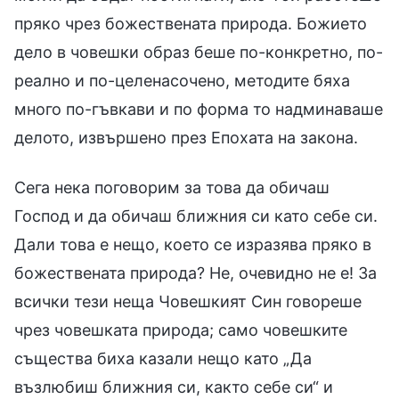
пряко чрез божествената природа. Божието
дело в човешки образ беше по-конкретно, по-
реално и по-целенасочено, методите бяха
много по-гъвкави и по форма то надминаваше
делото, извършено през Епохата на закона.
Сега нека поговорим за това да обичаш
Господ и да обичаш ближния си като себе си.
Дали това е нещо, което се изразява пряко в
божествената природа? Не, очевидно не е! За
всички тези неща Човешкият Син говореше
чрез човешката природа; само човешките
същества биха казали нещо като „Да
възлюбиш ближния си, както себе си“ и