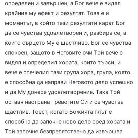
определен и завършен, а Бог вече е видял
крайния му ефект и резултат. Това е и
моментът, в който тези резултати карат Бог
да се чувства удовлетворен и, разбира се, в
който сърцето Му е щастливо. Бог се чувства
спокоен, защото в Неговите очи Той вече е
видял и определил хората, които търси, и
вече е спечелил тази група хора, група, която
е способна да направи Неговото дело успешно
и да Му донесе удовлетворение. Така Той
оставя настрана тревогите Си и се чувства
щастлив. Тоест, когато Божията плът е
способна да започне ново дело сред хората и
Той започне безпрепятствено да извършва