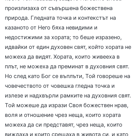
произлизаха от съвършена божествена
природа. Гледната точка и контекстът на
казаното от Него бяха невидими и
недостижими за хората; то беше изразено,
идвайки от един духовен свят, който хората не
можеха да видят. Хората, които живееха в
плът, не можеха да преминат в духовния свят.
Но след като Бог се въплъти, Той говореше на
човечеството от човешка гледна точка и
излезе и надхвърли рамките на духовния свят.
Той можеше да изрази Своя божествен нрав,
воля и отношение чрез неща, които хората
можеха да си представят, чрез неща, които
виждаха и които срещаха в живота си, и като