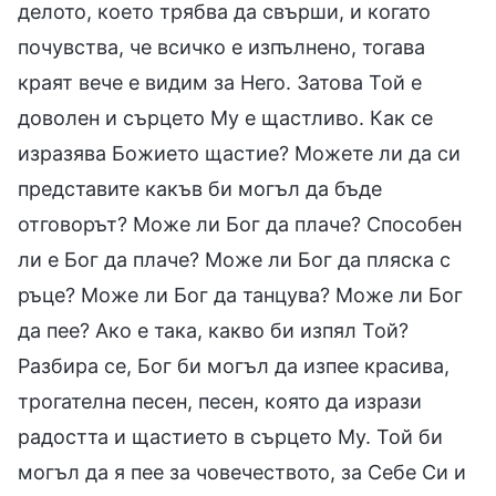
делото, което трябва да свърши, и когато
почувства, че всичко е изпълнено, тогава
краят вече е видим за Него. Затова Той е
доволен и сърцето Му е щастливо. Как се
изразява Божието щастие? Можете ли да си
представите какъв би могъл да бъде
отговорът? Може ли Бог да плаче? Способен
ли е Бог да плаче? Може ли Бог да пляска с
ръце? Може ли Бог да танцува? Може ли Бог
да пее? Ако е така, какво би изпял Той?
Разбира се, Бог би могъл да изпее красива,
трогателна песен, песен, която да изрази
радостта и щастието в сърцето Му. Той би
могъл да я пее за човечеството, за Себе Си и