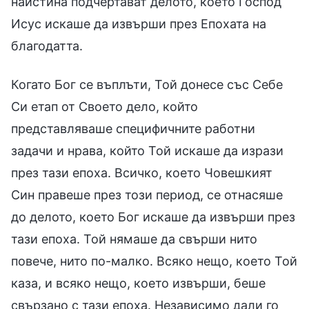
наистина подчертават делото, което Господ
Исус искаше да извърши през Епохата на
благодатта.
Когато Бог се въплъти, Той донесе със Себе
Си етап от Своето дело, който
представляваше специфичните работни
задачи и нрава, който Той искаше да изрази
през тази епоха. Всичко, което Човешкият
Син правеше през този период, се отнасяше
до делото, което Бог искаше да извърши през
тази епоха. Той нямаше да свърши нито
повече, нито по-малко. Всяко нещо, което Той
каза, и всяко нещо, което извърши, беше
свързано с тази епоха. Независимо дали го