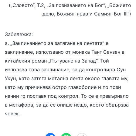
(„Словото“, Т.2, „За познаването на Бог“, „Божието
дело, Божият нрав и Самият Бог III“)
Забележка:
а. „Заклинанието за затягане на лентата“ е
заклинание, използвано от монаха Танг Санзан в
китайския роман „Пътуване на Запад“. Той
използва това заклинание, за да контролира Сун
Укун, като затяга метална лента около главата му,
като му причинява остро главоболие и по този
начин го поставя под контрол. То се е превърнало
в метафора, за да се опише нещо, което обвързва
човек.