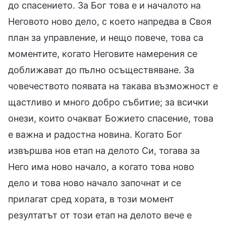
до спасението. За Бог това е и началото на
Неговото ново дело, с което напредва в Своя
план за управление, и нещо повече, това са
моментите, когато Неговите намерения се
доближават до пълно осъществяване. За
човечеството появата на такава възможност е
щастливо и много добро събитие; за всички
онези, които очакват Божието спасение, това
е важна и радостна новина. Когато Бог
извършва нов етап на делото Си, тогава за
Него има ново начало, а когато това ново
дело и това ново начало започнат и се
прилагат сред хората, в този момент
резултатът от този етап на делото вече е