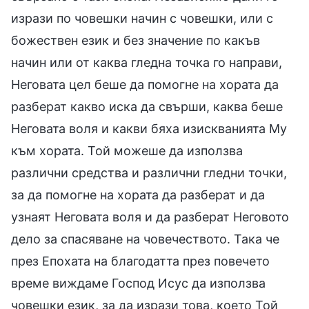
изрази по човешки начин с човешки, или с
божествен език и без значение по какъв
начин или от каква гледна точка го направи,
Неговата цел беше да помогне на хората да
разберат какво иска да свърши, каква беше
Неговата воля и какви бяха изискванията Му
към хората. Той можеше да използва
различни средства и различни гледни точки,
за да помогне на хората да разберат и да
узнаят Неговата воля и да разберат Неговото
дело за спасяване на човечеството. Така че
през Епохата на благодатта през повечето
време виждаме Господ Исус да използва
човешки език, за да изрази това, което Той