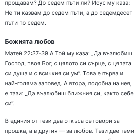
прощавам? До седем пъти ли? Исус му каза:
Не ти казвам до седем пъти, а до седемдесет
пъти по седем.
Божията любов
Матей 22:37-39 А Той му каза: „Да възлюбиш
Господ, твоя Бог, с цялото си сърце, с цялата
си душа и с всичкия си ум“. Това е първа и
най-голяма заповед. А втора, подобна на нея,
е тази: „Да възлюбиш ближния си, както себе
си“.
В единия от тези два откъса се говори за
прошка, а в другия — за любов. Тези две теми