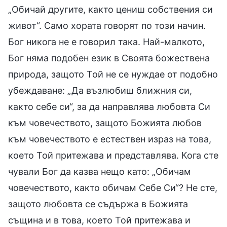
„Обичай другите, както цениш собствения си
живот“. Само хората говорят по този начин.
Бог никога не е говорил така. Най-малкото,
Бог няма подобен език в Своята божествена
природа, защото Той не се нуждае от подобно
убеждаване: „Да възлюбиш ближния си,
както себе си“, за да направлява любовта Си
към човечеството, защото Божията любов
към човечеството е естествен израз на това,
което Той притежава и представлява. Кога сте
чували Бог да казва нещо като: „Обичам
човечеството, както обичам Себе Си“? Не сте,
защото любовта се съдържа в Божията
същина и в това, което Той притежава и