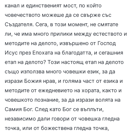
канал и единственият мост, по който
човечеството можеше да се свърже със
Създателя. Сега, в този момент, не смятате
ли, че има много прилики между естеството и
методите на делото, извършено от Господ
Исус през Епохата на благодатта, и сегашния
етап на делото? Този настоящ етап на делото
също използва много човешки език, за да
изрази Божия нрав, и голяма част от езика и
методите от ежедневието на хората, както и
човешкото познание, за да изрази волята на
Самия Бог. След като Бог се въплъти,
независимо дали говори от човешка гледна
точка, или от божествена гледна точка,