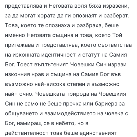
представлява и Неговата воля бяха изразени,
за да могат хората да ги опознаят и разберат.
Това, което те опознаха и разбраха, беше
именно Неговата същина и това, което Той
притежава и представлява, което съответства
на изконната идентичност и статут на Самия
Бог. Тоест въплътеният Човешки Син изрази
изконния нрав и същина на Самия Бог във
възможно най-висока степен и възможно
най-точно. Човешката природа на Човешкия
Син не само не беше пречка или бариера за
общуването и взаимодействието на човека с
Бог, намиращ се в небето, но в
действителност това беше единственият