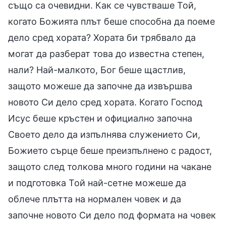
също са очевидни. Как се чувстваше Той,
когато Божията плът беше способна да поеме
дело сред хората? Хората би трябвало да
могат да разберат това до известна степен,
нали? Най-малкото, Бог беше щастлив,
защото можеше да започне да извършва
новото Си дело сред хората. Когато Господ
Исус беше кръстен и официално започна
Своето дело да изпълнява служението Си,
Божието сърце беше преизпълнено с радост,
защото след толкова много години на чакане
и подготовка Той най-сетне можеше да
облече плътта на нормален човек и да
започне новото Си дело под формата на човек