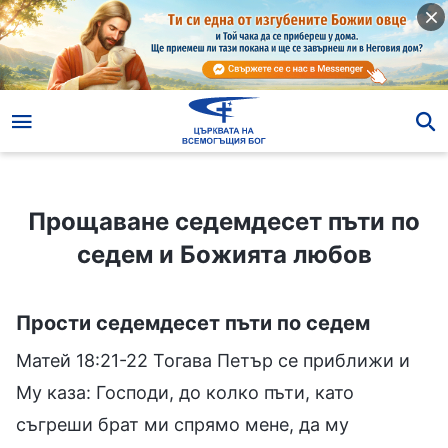
Прощаване седемдесет пъти по седем и Божията любов
Прощаване седемдесет пъти по
седем и Божията любов
Прости седемдесет пъти по седем
Матей 18:21-22 Тогава Петър се приближи и
Му каза: Господи, до колко пъти, като
съгреши брат ми спрямо мене, да му