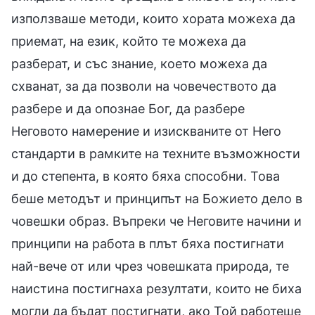
използваше методи, които хората можеха да
приемат, на език, който те можеха да
разберат, и със знание, което можеха да
схванат, за да позволи на човечеството да
разбере и да опознае Бог, да разбере
Неговото намерение и изискваните от Него
стандарти в рамките на техните възможности
и до степента, в която бяха способни. Това
беше методът и принципът на Божието дело в
човешки образ. Въпреки че Неговите начини и
принципи на работа в плът бяха постигнати
най-вече от или чрез човешката природа, те
наистина постигнаха резултати, които не биха
могли да бъдат постигнати, ако Той работеше