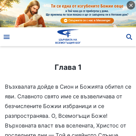
Глава 1
Глава 1
Възхвалата дойде в Сион и Божията обител се
яви. Славното свято име се възвеличава от
безчислените Божии избраници и се
разпространява. О, Всемогъщи Боже!
Върховната власт във вселената, Христос от
последните дни — Той е сияйното Слънце,