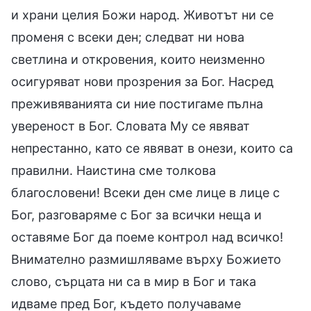
и храни целия Божи народ. Животът ни се
променя с всеки ден; следват ни нова
светлина и откровения, които неизменно
осигуряват нови прозрения за Бог. Насред
преживяванията си ние постигаме пълна
увереност в Бог. Словата Му се явяват
непрестанно, като се явяват в онези, които са
правилни. Наистина сме толкова
благословени! Всеки ден сме лице в лице с
Бог, разговаряме с Бог за всички неща и
оставяме Бог да поеме контрол над всичко!
Внимателно размишляваме върху Божието
слово, сърцата ни са в мир в Бог и така
идваме пред Бог, където получаваме