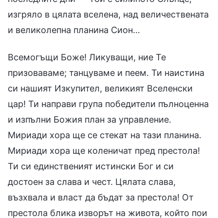
изгряло в цялата вселена, над величествената
и великолепна планина Сион…
Всемогъщи Боже! Ликуващи, ние Те
призоваваме; танцуваме и пеем. Ти наистина
си нашият Изкупител, великият Вселенски
цар! Ти направи група победители пълноценна
и изпълни Божия план за управление.
Мириади хора ще се стекат на тази планина.
Мириади хора ще коленичат пред престола!
Ти си единственият истински Бог и си
достоен за слава и чест. Цялата слава,
възхвала и власт да бъдат за престола! От
престола блика изворът на живота, който пои