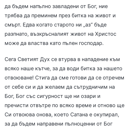
да бъдем напълно завладени от Бог, ние
трябва да преминем през битка на живот и
смърт. Едва когато старото ни „аз“ бъде
разпнато, възкръсналият живот на Христос
може да властва като пълен господар.
Сега Светият Дух се втурва в нападение към
всяко наше кътче, за да води битка за нашето
отвоюване! Стига да сме готови да се отречем
от себе си и да желаем да сътрудничим на
Бог, Бог със сигурност ще ни озари и
пречисти отвътре по всяко време и отново ще
Си отвоюва онова, което Сатана е окупирал,
за да бъдем направени пълноценни от Бог