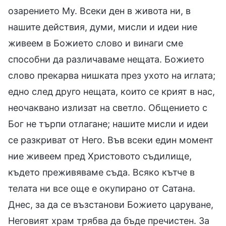
озарението Му. Всеки ден в живота ни, в
нашите действия, думи, мисли и идеи ние
живеем в Божието слово и винаги сме
способни да различаваме нещата. Божието
слово прекарва нишката през ухото на иглата;
едно след друго нещата, които се крият в нас,
неочаквано излизат на светло. Общението с
Бог не търпи отлагане; нашите мисли и идеи
се разкриват от Него. Във всеки един момент
ние живеем пред Христовото съдилище,
където преживяваме съда. Всяко кътче в
телата ни все още е окупирано от Сатана.
Днес, за да се възстанови Божието царуване,
Неговият храм трябва да бъде пречистен. За