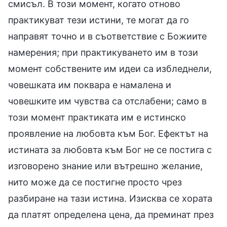
смисъл. В този момент, когато отново
практикуват тези истини, те могат да го
направят точно и в съответствие с Божиите
намерения; при практикуването им в този
момент собствените им идеи са избледнели,
човешката им поквара е намалена и
човешките им чувства са отслабени; само в
този момент практиката им е истинско
проявление на любовта към Бог. Ефектът на
истината за любовта към Бог не се постига с
изговорено знание или вътрешно желание,
нито може да се постигне просто чрез
разбиране на тази истина. Изисква се хората
да платят определена цена, да преминат през