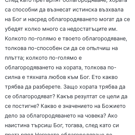
са способни да възнесат истинска възхвала
на Бог и насред облагородяването могат да се
убедят колко много са недостатъците им.
Колкото по-голямо е твоето облагородяване,
толкова по-способен си да се опълчиш на
плътта; колкото по-голямо е
облагородяването на хората, толкова по-
силна е тяхната любов към Бог. Ето какво
трябва да разберете. Защо хората трябва да
се облагородяват? Какъв резултат се цели да
се постигне? Какво е значението на Божието
дело за облагородяването на човека? Ако
наистина търсиш Бог, тогава, след като си
претърпял Неговото облагородяване до