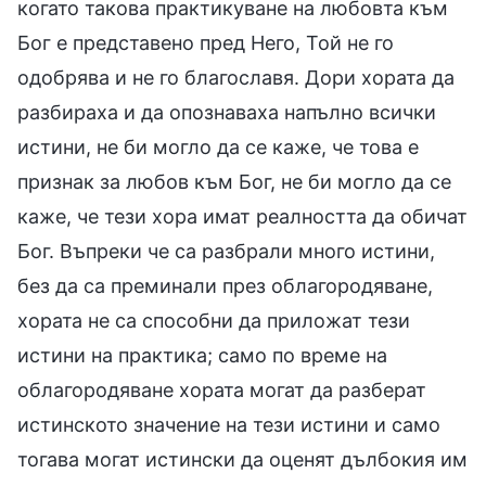
когато такова практикуване на любовта към
Бог е представено пред Него, Той не го
одобрява и не го благославя. Дори хората да
разбираха и да опознаваха напълно всички
истини, не би могло да се каже, че това е
признак за любов към Бог, не би могло да се
каже, че тези хора имат реалността да обичат
Бог. Въпреки че са разбрали много истини,
без да са преминали през облагородяване,
хората не са способни да приложат тези
истини на практика; само по време на
облагородяване хората могат да разберат
истинското значение на тези истини и само
тогава могат истински да оценят дълбокия им