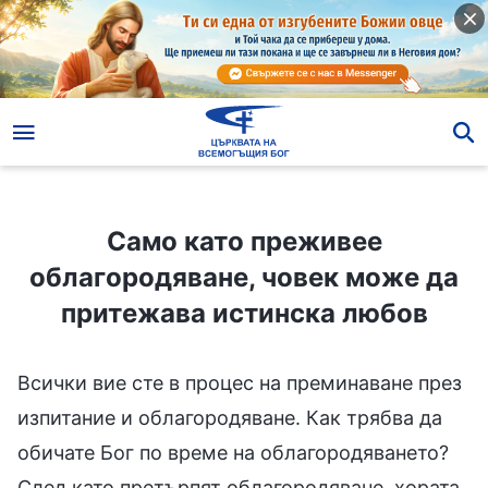
Само като преживее облагородяване, човек може да притежава истинска любов
Само като преживее
облагородяване, човек може да
притежава истинска любов
Всички вие сте в процес на преминаване през
изпитание и облагородяване. Как трябва да
обичате Бог по време на облагородяването?
След като претърпят облагородяване, хората