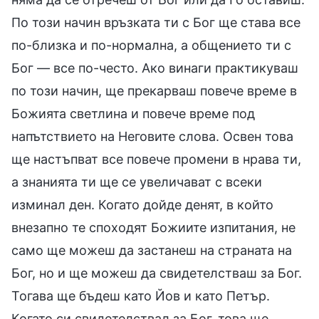
По този начин връзката ти с Бог ще става все
по-близка и по-нормална, а общението ти с
Бог — все по-често. Ако винаги практикуваш
по този начин, ще прекарваш повече време в
Божията светлина и повече време под
напътствието на Неговите слова. Освен това
ще настъпват все повече промени в нрава ти,
а знанията ти ще се увеличават с всеки
изминал ден. Когато дойде денят, в който
внезапно те споходят Божиите изпитания, не
само ще можеш да застанеш на страната на
Бог, но и ще можеш да свидетелстваш за Бог.
Тогава ще бъдеш като Йов и като Петър.
Когато си свидетелствал за Бог, това ще