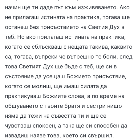
начин ще ти даде път към изживяването. Ако
не прилагаш истината на практика, тогава ще
останеш без присъствието на Светия Дух в
теб. Но ако прилагаш истината на практика,
когато се сблъскваш с нещата такива, каквито
са, тогава, въпреки че вътрешно те боли, след
това Светият Дух ще бъде с теб, ще си в
състояние да усещаш Божието присъствие,
когато се молиш, ще имаш силата да
практикуваш Божиите слова, а по време на
общуването с твоите братя и сестри нищо
няма да тежи на съвестта ти и ще се
чувстваш спокоен, а така ще си способен да
извадиш наяве това, което си свършил.