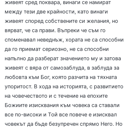
живеят сред поквара, винаги се намират
между тези две крайности, като винаги
живеят според собствените си желания, но
вярват, че са прави. Въпреки че съм го
споменавал неведнъж, хората не са способни
да го приемат сериозно, не са способни
напълно да разберат значението му и затова
живеят с вяра от самозаблуда, в заблуда за
любовта към Бог, която разчита на тяхната
упоритост. В хода на историята, с развитието
на човечеството и с течение на епохите
Божиите изисквания към човека са ставали
все по-високи и Той все повече е изисквал
човекът да бъде безупречен спрямо Него. Но