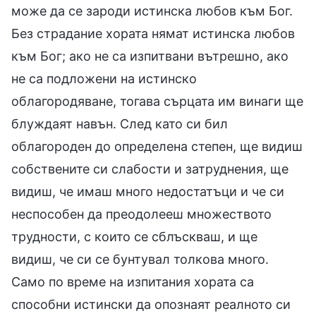
може да се зароди истинска любов към Бог.
Без страдание хората нямат истинска любов
към Бог; ако не са изпитвани вътрешно, ако
не са подложени на истинско
облагородяване, тогава сърцата им винаги ще
блуждаят навън. След като си бил
облагороден до определена степен, ще видиш
собствените си слабости и затруднения, ще
видиш, че имаш много недостатъци и че си
неспособен да преодолееш множеството
трудности, с които се сблъскваш, и ще
видиш, че си се бунтувал толкова много.
Само по време на изпитания хората са
способни истински да опознаят реалното си