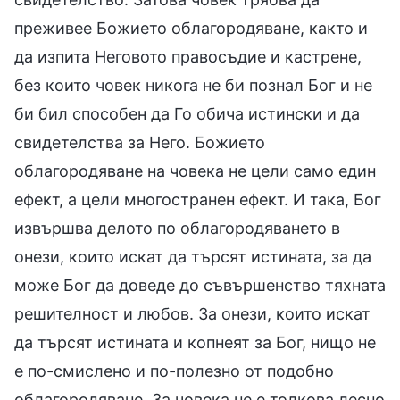
преживее Божието облагородяване, както и
да изпита Неговото правосъдие и кастрене,
без които човек никога не би познал Бог и не
би бил способен да Го обича истински и да
свидетелства за Него. Божието
облагородяване на човека не цели само един
ефект, а цели многостранен ефект. И така, Бог
извършва делото по облагородяването в
онези, които искат да търсят истината, за да
може Бог да доведе до съвършенство тяхната
решителност и любов. За онези, които искат
да търсят истината и копнеят за Бог, нищо не
е по-смислено и по-полезно от подобно
облагородяване. За човека не е толкова лесно