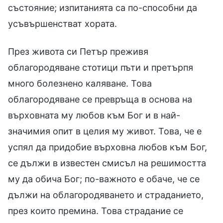
състояние; изпитанията са по-способни да
усъвършенстват хората.
През живота си Петър преживя
облагородяване стотици пъти и претърпя
много болезнено каляване. Това
облагородяване се превръща в основа на
върховната му любов към Бог и в най-
значимия опит в целия му живот. Това, че е
успял да придобие върховна любов към Бог,
се дължи в известен смисъл на решимостта
му да обича Бог; по-важното е обаче, че се
дължи на облагородяването и страданието,
през които премина. Това страдание се