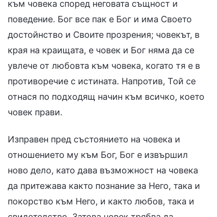
към човека според неговата същност и
поведение. Бог все пак е Бог и има Своето
достойнство и Своите прозрения; човекът, в
края на краищата, е човек и Бог няма да се
увлече от любовта към човека, когато тя е в
противоречие с истината. Напротив, Той се
отнася по подходящ начин към всичко, което
човек прави.
Изправен пред състоянието на човека и
отношението му към Бог, Бог е извършил
ново дело, като дава възможност на човека
да притежава както познание за Него, така и
покорство към Него, и както любов, така и
свидетелство. Затова човек трябва да