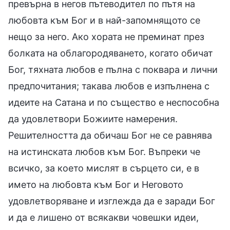
превърна в негов пътеводител по пътя на
любовта към Бог и в най-запомнящото се
нещо за него. Ако хората не преминат през
болката на облагородяването, когато обичат
Бог, тяхната любов е пълна с поквара и лични
предпочитания; такава любов е изпълнена с
идеите на Сатана и по същество е неспособна
да удовлетвори Божиите намерения.
Решителността да обичаш Бог не се равнява
на истинската любов към Бог. Въпреки че
всичко, за което мислят в сърцето си, е в
името на любовта към Бог и Неговото
удовлетворяване и изглежда да е заради Бог
и да е лишено от всякакви човешки идеи,