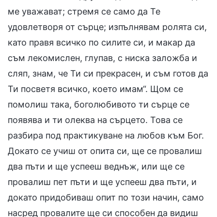
ме уважават; стремя се само да Те
удовлетворя от сърце; изпълнявам ролята си,
като правя всичко по силите си, и макар да
съм лекомислен, глупав, с ниска заложба и
сляп, знам, че Ти си прекрасен, и съм готов да
Ти посветя всичко, което имам“. Щом се
помолиш така, боголюбивото ти сърце се
появява и ти олеква на сърцето. Това се
разбира под практикуване на любов към Бог.
Докато се учиш от опита си, ще се провалиш
два пъти и ще успееш веднъж, или ще се
провалиш пет пъти и ще успееш два пъти, и
докато придобиваш опит по този начин, само
насред провалите ще си способен да видиш