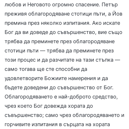
любов и Неговото огромно спасение. Петър
преживя облагородяване стотици пъти, а Йов
премина през няколко изпитания. Ако искате
Бог да ви доведе до съвършенство, вие също
трябва да преминете през облагородяване
стотици пъти — трябва да преминете през
този процес и да разчитате на тази стъпка —
само тогава ще сте способни да
удовлетворите Божиите намерения и да
бъдете доведени до съвършенство от Бог.
Облагородяването е най-доброто средство,
чрез което Бог довежда хората до
съвършенство; само чрез облагородяването и
горчивите изпитания в сърцата на хората