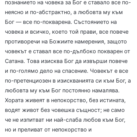
познанието на човека за Бог е ставало все по-
неясно и по-абстрактно, а любовта му към
Бог — все по-покварена. Състоянието на
човека и всичко, което той прави, все повече
противоречи на Божиите намерения, защото
човекът е ставал все по-дълбоко покварен от
Сатана. Това изисква Бог да извърши повече
и по-голямо дело на спасение. Човекът е все
по-претенциозен в изискванията си към Бог, а
любовта му към Бог постоянно намалява.
Хората живеят в непокорство, без истината,
водят живот без човешка същност; не само
че не изпитват ни най-слаба любов към Бог,
но и преливат от непокорство и