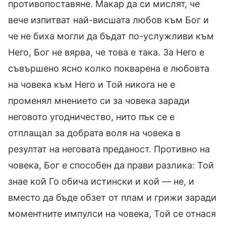
противопоставяне. Макар да си мислят, че
вече изпитват най-висшата любов към Бог и
че не биха могли да бъдат по-услужливи към
Него, Бог не вярва, че това е така. За Него е
съвършено ясно колко покварена е любовта
на човека към Него и Той никога не е
променял мнението си за човека заради
неговото угодничество, нито пък се е
отплащал за добрата воля на човека в
резултат на неговата преданост. Противно на
човека, Бог е способен да прави разлика: Той
знае кой Го обича истински и кой — не, и
вместо да бъде обзет от плам и грижи заради
моментните импулси на човека, Той се отнася