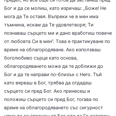
Бог и да се молиш, като изричаш: „Боже! Не
мога да Те оставя. Въпреки че в мен има
тъмнина, искам да Те удовлетворя; Ти
познаваш сърцето ми и дано вработиш повече
от любовта Си в мен“. Това е практикуване по
време на облагородяване. Ако използваш
боголюбиво сърце като основа,
облагородяването може да те доближи до
Бог и да те направи по-близък с Него. Тъй
като вярваш в Бог, трябва да отдадеш
сърцето си пред Бог. Ако принесеш и
положиш сърцето си пред Бог, тогава по
време на облагородяването със сигурност
няма да се отречеш от Бог или да Го оставиш.