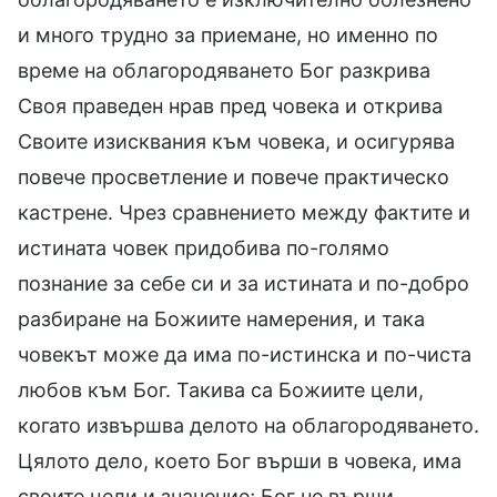
и много трудно за приемане, но именно по
време на облагородяването Бог разкрива
Своя праведен нрав пред човека и открива
Своите изисквания към човека, и осигурява
повече просветление и повече практическо
кастрене. Чрез сравнението между фактите и
истината човек придобива по-голямо
познание за себе си и за истината и по-добро
разбиране на Божиите намерения, и така
човекът може да има по-истинска и по-чиста
любов към Бог. Такива са Божиите цели,
когато извършва делото на облагородяването.
Цялото дело, което Бог върши в човека, има
своите цели и значение; Бог не върши