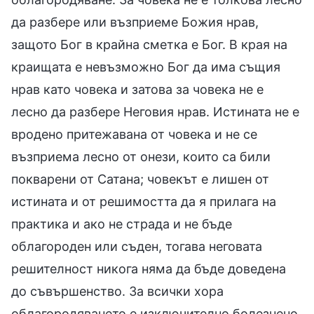
да разбере или възприеме Божия нрав,
защото Бог в крайна сметка е Бог. В края на
краищата е невъзможно Бог да има същия
нрав като човека и затова за човека не е
лесно да разбере Неговия нрав. Истината не е
вродено притежавана от човека и не се
възприема лесно от онези, които са били
покварени от Сатана; човекът е лишен от
истината и от решимостта да я прилага на
практика и ако не страда и не бъде
облагороден или съден, тогава неговата
решителност никога няма да бъде доведена
до съвършенство. За всички хора
облагородяването е изключително болезнено