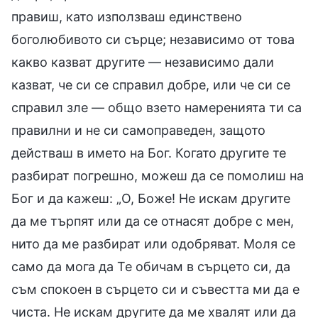
правиш, като използваш единствено
боголюбивото си сърце; независимо от това
какво казват другите — независимо дали
казват, че си се справил добре, или че си се
справил зле — общо взето намеренията ти са
правилни и не си самоправеден, защото
действаш в името на Бог. Когато другите те
разбират погрешно, можеш да се помолиш на
Бог и да кажеш: „О, Боже! Не искам другите
да ме търпят или да се отнасят добре с мен,
нито да ме разбират или одобряват. Моля се
само да мога да Те обичам в сърцето си, да
съм спокоен в сърцето си и съвестта ми да е
чиста. Не искам другите да ме хвалят или да