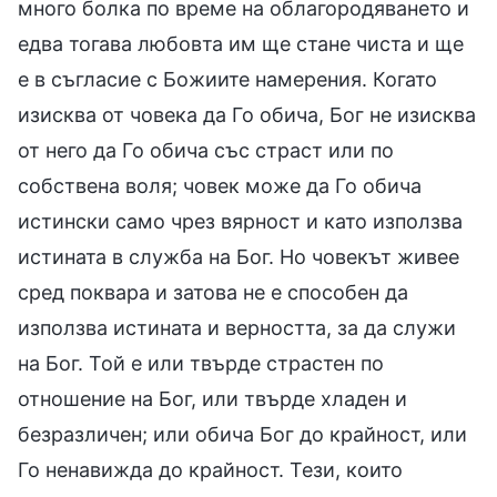
много болка по време на облагородяването и
едва тогава любовта им ще стане чиста и ще
е в съгласие с Божиите намерения. Когато
изисква от човека да Го обича, Бог не изисква
от него да Го обича със страст или по
собствена воля; човек може да Го обича
истински само чрез вярност и като използва
истината в служба на Бог. Но човекът живее
сред поквара и затова не е способен да
използва истината и верността, за да служи
на Бог. Той е или твърде страстен по
отношение на Бог, или твърде хладен и
безразличен; или обича Бог до крайност, или
Го ненавижда до крайност. Тези, които