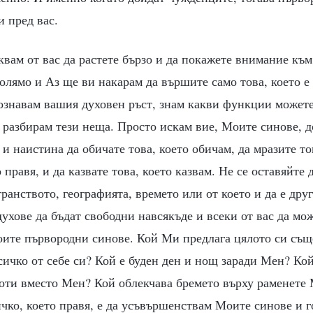
и пред вас.
квам от вас да растете бързо и да покажете внимание къ
голямо и Аз ще ви накарам да вършите само това, което е
ознавам вашия духовен ръст, знам какви функции можете
 разбирам тези неща. Просто искам вие, Моите синове, д
 и наистина да обичате това, което обичам, да мразите то
 правя, и да казвате това, което казвам. Не се оставяйте 
ранството, географията, времето или от което и да е дру
ухове да бъдат свободни навсякъде и всеки от вас да мож
ите първородни синове. Кой Ми предлага цялото си същ
ичко от себе си? Кой е буден ден и нощ заради Мен? Ко
ти вместо Мен? Кой облекчава бремето върху раменете 
ко, което правя, е да усъвършенствам Моите синове и г