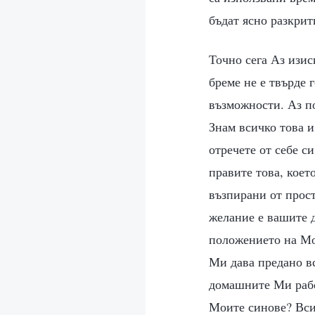
бъдат ясно разкрит
Точно сега Аз изис
бреме не е твърде 
възможности. Аз п
Знам всичко това и
отречете от себе си
правите това, което
възпирани от прост
желание е вашите д
положението на Мо
Ми дава предано вс
домашните Ми рабо
Моите синове? Всич