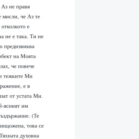
 Аз не правя
 мисли, че Аз те
 отколкото е
а не е така. Ти не
то предизвиква
 обект на Моята
зах, че повече
ли тежките Ми
ражение, е в
зат от устата Ми.
й-ясният им
въздържание. (Те
унищожена, това се
 Тяхната духовна