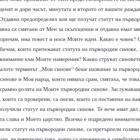
 денят и дори часът, минутата и второто от вашите ражд
Отдавна предопределих кои ще получат статут на първор
авна са смятани от Мен за скъпоценни и отдавна имат мя
изричам, има тежест и носи Моите идеи. Какво е човек? 
бичам, които притежават статута на първородни синове, 
 внимание към Моите намерения? Какво струват синовет
алото терминът „Мои синове“ беше название за първоро
синове и Моя народ, които нямаха срам, смятаха, че това
зсрамно ролята на Моите първородни синове. Заслужаваш
 които са проверени, са онези, които са поставени на в
получили статут на първородни синове. Те вече имат дял
та слава и Моето царство. Всичко е подредено внимател
чили статут на първородни синове, са претърпели голяма
оди, включително това, което са преживели в семействат