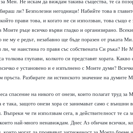
за Мен. Не искам да виждам такива същества, те са позо
бираш ли? Безполезни негодници! Набийте това в главите
 който прави това, и когато не си използван, това също е
в Моите ръце всичко върви гладко и организирано. Всеки
о не му е редът, незабавно ще бъде поразен от ръката Ми
ли, че наистина го правя със собствената Си ръка? Не 
а толкова глупави, колкото си представят хората. Какво 
е всичко е установено и е изпълнено с Моите думи? Всичко
м пръста. Разбирате ли истинското значение на думите 
еса спасение на никого от онези, които полагат труд за М
 е така, защото онези хора се занимават само с външни в
. Въпреки че ги използвам сега, в действителност те са х
 които най-много ненавиждам. Днес Аз обичам всички, ко
, които могат да проявяват загриженост за Моето бреме и