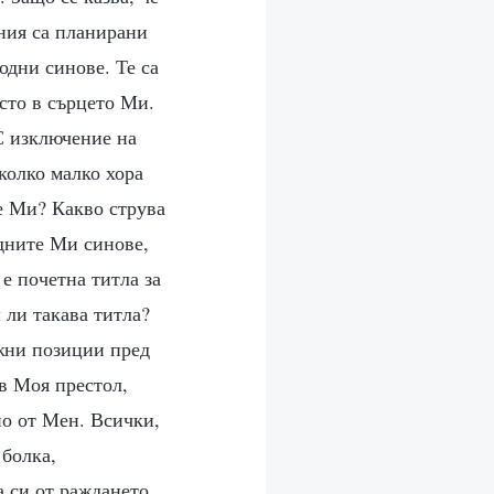
ания са планирани
одни синове. Те са
сто в сърцето Ми.
С изключение на
колко малко хора
е Ми? Какво струва
дните Ми синове,
 е почетна титла за
 ли такава титла?
ажни позиции пред
 в Моя престол,
но от Мен. Всички,
 болка,
а си от раждането