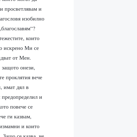
ги просветлявам и
лагословя изобилно
 „благославям“?
тежестите, които
то искрено Ми се
идват от Мен.
, защото онези,
те проклятия вече
, имат дял в
м предопределил и
кото повече се
че ги казвам,
 измамни и които
 Защо се казва, че