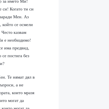
р за името Ми!
 си! Когато ти си
 заради Мен. Аз
, който се осмели
. Често казвам
Ми е необходимо!
се има предвид,
 се постига без
Ми?
ен. Те нямат дял в
ъпроси, а не
ората, които мразя
ито могат да
 които могат да