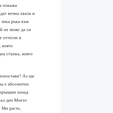
да покажа
дат вечна хвала и
 лека ръка към
й не може да си
е оттегли в
, която
на стъпка, която
ивопостави? Аз ще
ова е абсолютно
 връщане назад.
инал ден Моето
 Ми расте,