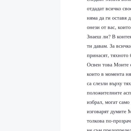
отдадат всичко сво
няма да ги оставя 
онези от вас, коит
Знаеш ли? В контек
ти давам. За всичк
принасят, тяхното 
Освен това Моите о
които в момента ня
са слезли върху тя
положителните аспе
избрал, могат само
изговарят думите М
толкова по-прозрач
не съм предопредел