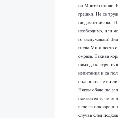
на Моите синове. 
грешки. Не се труд
гледам отвисоко. Н
необходимо, или че
го заслужаваш! Зна
гнева Ми и често е
омраза. Такива хор
няма да кастря пър
изпитания и са пол
опасност. Не ви ли
Някои обаче ще зап
показател е, че те
вече са покварени 
случва след подход