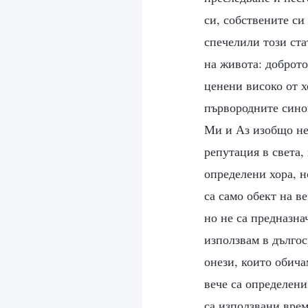
си, собствените си
спечелили този ста
на живота: доброто
ценени високо от х
първородните синов
Ми и Аз изобщо не
репутация в света,
определени хора, н
са само обект на ве
но не са предназна
използвам в дългос
онези, които обича
вече са определени
са използвани вре