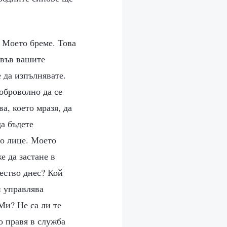
м Моето бреме. Това
 във вашите
 да изпълнявате.
оброволно да се
ва, което мразя, да
да бъдете
го лице. Моето
е да застане в
ество днес? Кой
й управлява
Ми? Не са ли те
о правя в служба