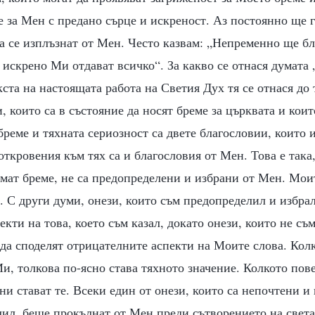
е за Мен с предано сърце и искреност. Аз постоянно ще 
да се изплъзнат от Мен. Често казвам: „Непременно ще б
о искрено Ми отдават всичко“. За какво се отнася думата
ста на настоящата работа на Светия Дух тя се отнася до 
и, които са в състояние да носят бреме за църквата и кои
бреме и тяхната сериозност са двете благословии, които 
ткровения към тях са и благословия от Мен. Това е така
мат бреме, не са предопределени и избрани от Мен. Мои
х. С други думи, онези, които съм предопределил и избрал
кти на това, което съм казал, докато онези, които не съ
 да споделят отрицателните аспекти на Моите слова. Кол
и, толкова по-ясно става тяхното значение. Колкото пове
ни стават те. Всеки един от онези, които са непочтени и
ил, беше прокълнат от Мен преди сътворението на света.