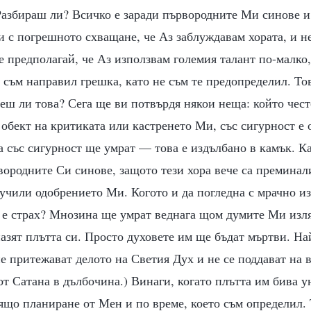
Разбираш ли? Всичко е заради първородните Ми синове и
и с погрешното схващане, че Аз заблуждавам хората, и не
е предполагай, че Аз използвам големия талант по-малко,
 съм направил грешка, като не съм те предопределил. Тов
еш ли това? Сега ще ви потвърдя някои неща: който чес
 обект на критиката или кастренето Ми, със сигурност е
а със сигурност ще умрат — това е издълбано в камък. Ка
вородните Си синове, защото тези хора вече са премина
учили одобрението Ми. Когото и да погледна с мрачно из
 е страх? Мнозина ще умрат веднага щом думите Ми изля
азят плътта си. Просто духовете им ще бъдат мъртви. На
 не притежават делото на Светия Дух и не се поддават на 
от Сатана в дълбочина.) Винаги, когато плътта им бива 
ящо планиране от Мен и по време, което съм определил.