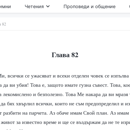
имни
Четения
Проповеди и общение
а 82
Глава 82
и, всички се ужасяват и всеки отделен човек се изпълва 
 да ви убия! Това е, защото имате гузна съвест. Това, ко
а лекомислено и безполезно. Това Ме накара да ви мразя 
да бях хвърлил всички, които не съм предопределил и из
ат разбити на парчета. Аз обаче имам Свой план. Аз има
живот за известно време и ще се въздържам да не те изр