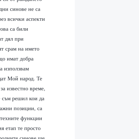
дни синове не са
рез всички аспекти
това са били
ат дял при
ят срам на името
що имат добра
та използвам
дат Мой народ. Те
 за известно време,
е съм решил кои да
важни позиции, са
, техните функции
я етап те просто
ородните синове ще