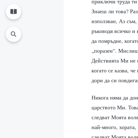
приключи труда ти 
Знаеш ли това? Раз
използван, Аз съм,
ръководя всичко и 
да помръдне, когат
„поразен“. Мислиш 
Действията Ми не с
когато се казва, ч
дори да си повдига
Никога няма да дон
царството Ми. Това
следват Моята воля
най-много, хората,
следват Моята воля