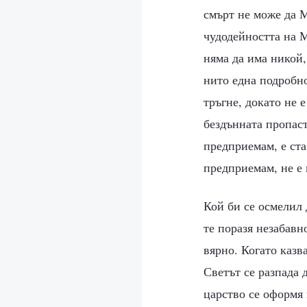
смърт не може да М
чудодейността на М
няма да има никой,
нито една подробно
тръгне, докато не 
бездънната пропаст
предприемам, е ста
предприемам, не е
Кой би се осмелил 
те поразя незабавн
вярно. Когато казв
Светът се разпада 
царство се оформя 