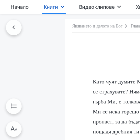
Начало
Книги
Видеоклипове
Х
Явяването и делото на Бог
Глав
Като чуят думите М
се страхувате? Няма
гърба Ми, е толков
Ми се иска горещо 
пропаст, за да бъд
пощадя дребния ти 