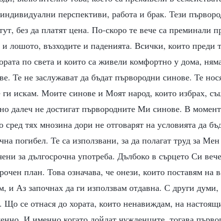
 индивидуални перспективи, работа и брак. Тези първоро
тут, без да платят цена. По-скоро те вече са преминали п
 и лошото, възходите и паденията. Всички, които преди 
ората по света и които са живели комфортно у дома, ням
е. Те не заслужават да бъдат първородни синове. Те нос
 ги искам. Моите синове и Моят народ, които избрах, съ
 но далеч не достигат първородните Ми синове. В момен
о сред тях мнозина дори не отговарят на условията да бъ
чна погибел. Те са използвани, за да полагат труд за Мен
чени за дългосрочна употреба. Дълбоко в сърцето Си веч
рочен план. Това означава, че онези, които поставям на 
м, и Аз започнах да ги използвам отдавна. С други думи
. Що се отнася до хората, които ненавиждам, на настоящи
менно. И именно когато дойдат чужденците, тогава първ