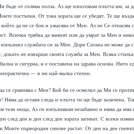
и бъде от голяма полза. Аз ще използвам плътта им, за 
оите постъпки. От това хората ще се убедят. Те ще възда
 който да не се бои и ужасява от Мен. Аз не Се отнасям с
ст. Всички трябва да живеят или да умрат за Мен и нико
е изпълнил службата си за Мен. Дори Сатана не може да с
, докато не извърши своята служба за Мен. Всяка стъпка
билна и сигурна, и е поставена на здрава основа. Нито ед
 непрактична — в ни най-малка степен.
да се сравнява с Мен? Кой би се осмелил да Ми се прот
о! Няма да оставя следа и плътта ти ще бъде заличена. Т
ам тези неща, Аз ги изпълнявам незабавно и няма да има
ден след ден и ден след ден хората загиват. С всеки изм
и Моите първородни синове растат. От ден на ден гневът