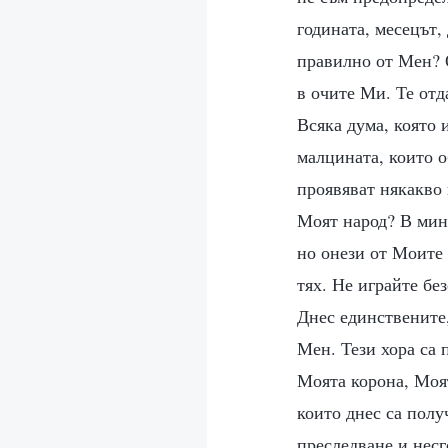
годината, месецът,
правилно от Мен? 
в очите Ми. Те отд
Всяка дума, която 
малцината, които о
проявяват някакво
Моят народ? В мин
но онези от Моите 
тях. Не играйте бе
Днес единствените,
Мен. Тези хора са 
Моята корона, Моя
които днес са полу
преследване и несг