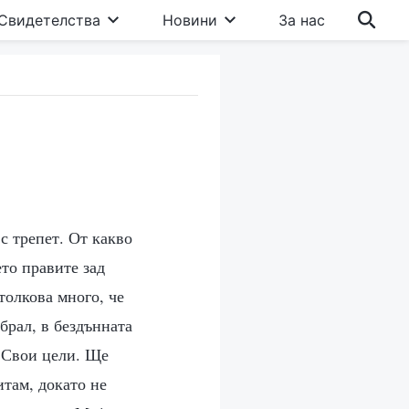
Свидетелства
Новини
За нас
с трепет. От какво
ето правите зад
толкова много, че
брал, в бездънната
м Свои цели. Ще
итам, докато не