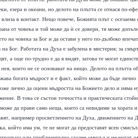
ки, езера и океани, но делото на плътта се отнася по-еф
й влиза в контакт. Нещо повече, Божията плът с осезаема
рана от човека и той може да ѝ се довери, тя може допъл
то на човека за Бог и да остави у него по-дълбоко впеча
 на Бог. Работата на Духа е забулена в мистерия; за смър
ят, а още по-трудно е да я видят, затова те могат единст
 нея, които не се основават на нищо. Делото на плътта о
жава богата мъдрост и е факт, който може да бъде лично 
може лично да оцени мъдростта на Божието дело и няма н
жение. В това се състои точността и практическата стой
 може да прави само неща, които са невидими за хората и
авят, например просветлението на Духа, движението на 
ека, който има ум, те не могат да предоставят ясен смисъл
атрогващ или приблизително сходен смисъл и не могат да