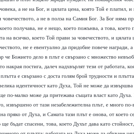
човека, а не на Бог, и цялата цена, която Той е платил, 
и човечеството, а не в полза на Самия Бог. За Бог няма п
 което получава, не е нещо, което пожънва, а това, което
а на всичко, което Той прави за човечеството, и цялата 
чеството, не е евентуално да придобие повече награди, а
р че Божието дело в плът е свързано с множество невъо
 то накрая постига, далеч надхвърлят тези от работата, к
 плътта е свързано с доста голям брой трудности и плътт
велика идентичност като Духа, Той не може да извършва
още по-малко може да притежава същата власт като Духа.
о, извършено от тази незабележителна плът, е много по-
на пряко от Духа, и Самата тази плът е онова, от което 
о ще бъдат спасени, това, което Духът дава като стойност
ршеното от плътта: работата на Духа може да обхване цял