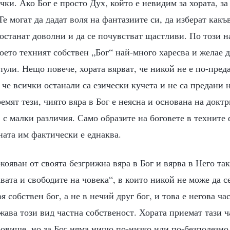
чки. Ако Бог е просто Дух, който е невидим за хората, за
 Те могат да дадат воля на фантазиите си, да изберат какъ
 останат доволни и да се почувстват щастливи. По този 
което техният собствен „Бог“ най-много харесва и желае д
ули. Нещо повече, хората вярват, че никой не е по-пред
и че всички останали са езически кучета и не са предани 
ремят тези, чиято вяра в Бог е неясна и основана на докт
 с малки различия. Само образите на боговете в техните 
ната им фактически е еднаква.
кояван от своята безгрижна вяра в Бог и вярва в Него так
авата и свободите на човека“, в които никой не може да с
я собствен бог, а не в нечий друг бог, и това е негова ча
ава този вид частна собственост. Хората приемат тази ч
овище, но за Бог няма нищо по-низко или по-безполезно