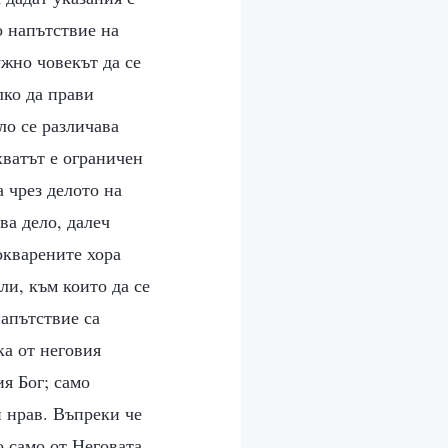
о напътствие на
ужно човекът да се
лко да прави
ло се различава
хватът е ограничен
а чрез делото на
ва дело, далеч
окварените хора
ли, към които да се
напътствие са
ка от неговия
я Бог; само
н нрав. Въпреки че
о само от Неговата