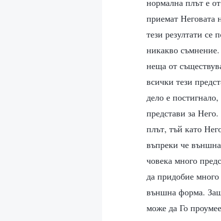
нормална плът е от
приемат Неговата н
тези резултати се 
никакво съмнение. 
неща от съществув
всички тези предст
дело е постигнало,
представи за Него.
плът, тъй като Нег
въпреки че външна
човека много предс
да придобие много
външна форма. Защо
може да Го проумее