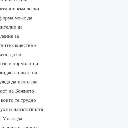
ективно към всеки
 форма може да
нително да
тление за
тните същества е
вено да си
баче е нормално и
видян с очите на
ужда да използва
ност на Божието
 които те трудно
Духа и напътствията
. Могат да
 дадат указания с