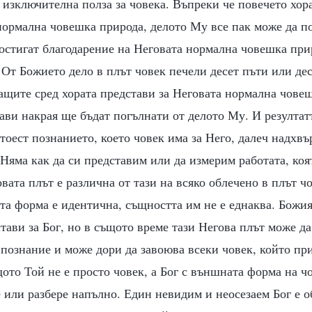
 изключителна полза за човека. Въпреки че повечето хора
ормална човешка природа, делото Му все пак може да по
постигат благодарение на Неговата нормална човешка при
От Божието дело в плът човек печели десет пъти или де
ащите сред хората представи за Неговата нормална чове
ави накрая ще бъдат погълнати от делото Му. И резултат
 тоест познанието, което човек има за Него, далеч надхв
 Няма как да си представим или да измерим работата, ко
овата плът е различна от тази на всяко облечено в плът 
та форма е идентична, същността им не е еднаква. Божия
тави за Бог, но в същото време тази Негова плът може да
 познание и може дори да завоюва всеки човек, който пр
то Той не е просто човек, а Бог с външната форма на чо
 или разбере напълно. Един невидим и неосезаем Бог е о