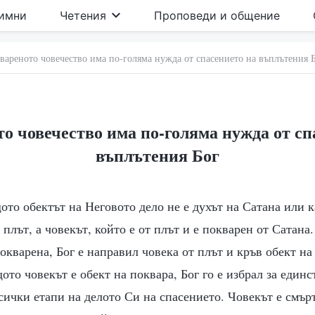
имни
Четения
Проповеди и общение
вареното човечество има по-голяма нужда от спасението на въплътения 
о човечество има по-голяма нужда от сп
въплътения Бог
щото обектът на Неговото дело не е духът на Сатана или к
т плът, а човекът, който е от плът и е покварен от Сатан
окварена, Бог е направил човека от плът и кръв обект на
ото човекът е обект на поквара, Бог го е избрал за единс
сички етапи на делото Си на спасението. Човекът е смър