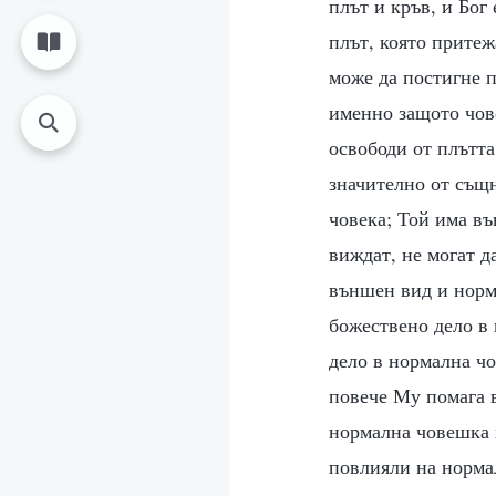
плът и кръв, и Бог
плът, която притеж
може да постигне п
именно защото чове
освободи от плътта
значително от същн
човека; Той има въ
виждат, не могат д
външен вид и норм
божествено дело в
дело в нормална ч
повече Му помага в
нормална човешка п
повлияли на нормал