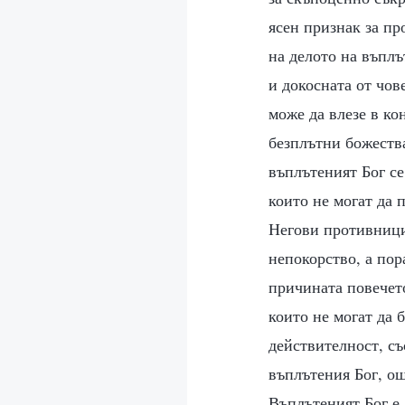
ясен признак за пр
на делото на въплъ
и докосната от чов
може да влезе в ко
безплътни божества
въплътеният Бог се 
които не могат да
Негови противници
непокорство, а пор
причината повечето
които не могат да 
действителност, с
въплътения Бог, ощ
Въплътеният Бог е 