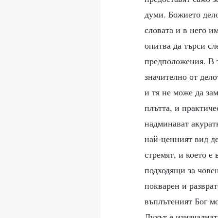
думи. Божието дело
словата и в него и
опитва да търси сл
предположения. В т
значително от дело
и тя не може да за
плътта, и практиче
надминават акуратн
най-ценният вид де
стремят, и което е
подходящи за човеш
покварен и разврат
въплътеният Бог мо
Духът е изначалнат