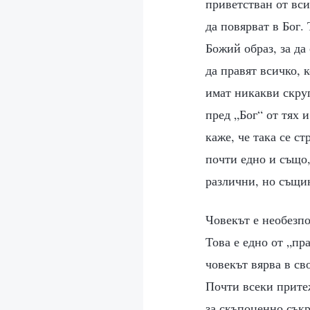
приветстван от вси
да повярват в Бог.
Божий образ, за да
да правят всичко, 
имат никакви скруп
пред „Бог“ от тях 
каже, че така се ст
почти едно и също,
различни, но същи
Човекът е необезпо
Това е едно от „пр
човекът вярва в сво
Почти всеки притеж
за скъпоценно съкр