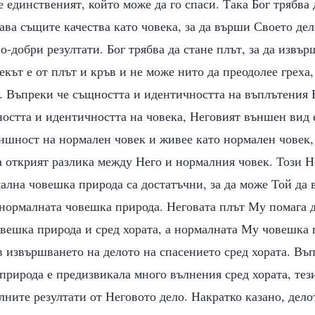
 е единственият, който може да го спаси. Така Бог трябва 
ава същите качества като човека, за да върши Своето дело
о-добри резултати. Бог трябва да стане плът, за да извър
кът е от плът и кръв и не може нито да преодолее греха,
. Въпреки че същността и идентичността на въплътения Б
остта и идентичността на човека, Неговият външен вид е
ншност на нормален човек и живее като нормален човек, 
а открият разлика между Него и нормалния човек. Този 
ална човешка природа са достатъчни, за да може Той да
 нормалната човешка природа. Неговата плът Му помага 
овешка природа и сред хората, а нормалната Му човешка
 извършването на делото на спасението сред хората. Въ
рирода е предизвикала много вълнения сред хората, тез
ните резултати от Неговото дело. Накратко казано, дело