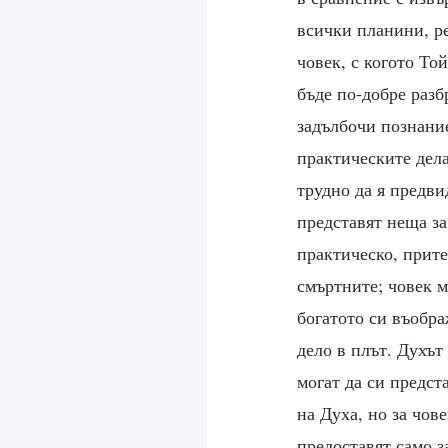
всички планини, ре
човек, с когото То
бъде по-добре разб
задълбочи познание
практическите дела
трудно да я предвид
представят неща за
практическо, прите
смъртните; човек 
богатото си въобра
дело в плът. Духът
могат да си предст
на Духа, но за чов
предоставят само з