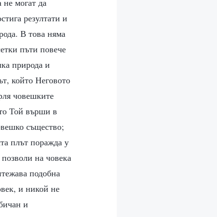
 не могат да
стига резултати и
рода. В това няма
сетки пъти повече
шка природа и
ът, който Неговото
ърля човешките
ято Той върши в
човешко същество;
та плът поражда у
 позволи на човека
итежава подобна
век, и никой не
бичан и