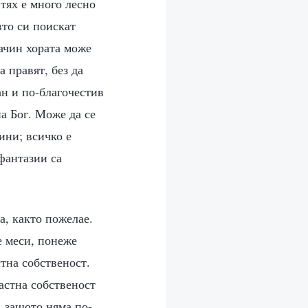
 тях е много лесно
вто си поискат
начин хората може
а правят, без да
ан и по-благочестив
на Бог. Може да се
рини; всичко е
фантазии са
а, както пожелае.
е меси, понеже
стна собственост.
астна собственост
, защото няма по-