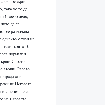
да се превърне в
, така че то да
ши Своето дело,
 нито да се
ог се различават
 еднакъв с този на
а тези, които Го
Негов нормален
 върши Своето
да върши Своето
 природа още
преки че Неговата
и вълнения не са
то на Неговата