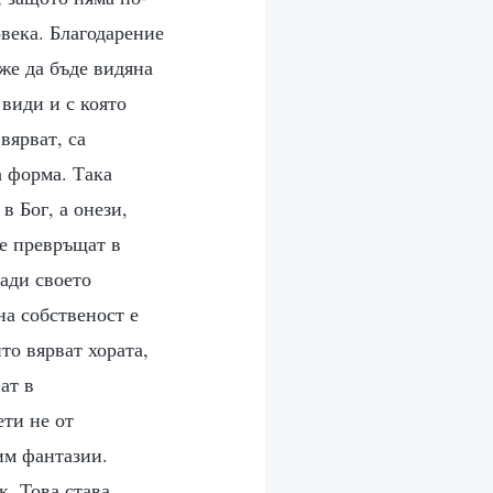
овека. Благодарение
же да бъде видяна
 види и с която
вярват, са
а форма. Така
в Бог, а онези,
се превръщат в
ади своето
на собственост е
то вярват хората,
ат в
ти не от
 им фантазии.
к. Това става