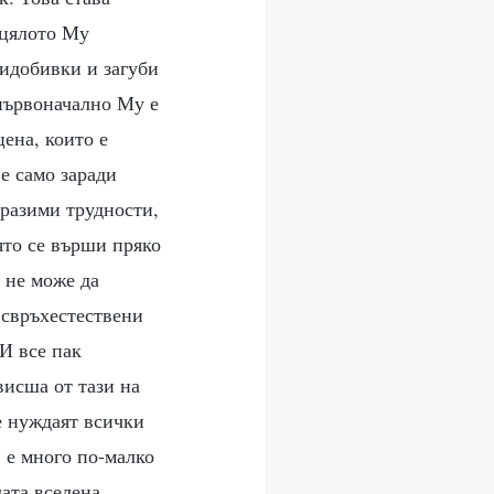
и цялото Му
ридобивки и загуби
 първоначално Му е
цена, които е
 е само заради
бразими трудности,
оято се върши пряко
а не може да
 свръхестествени
 И все пак
висша от тази на
се нуждаят всички
, е много по-малко
ата вселена,