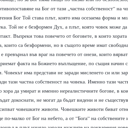
отивопоставяне на Бог от тази „частна собственост“ на ч
тения Бог Той става плът, която има осезаема форма и мо
ека. Той не е безформен Дух, а плът, която човек може да
нтакт. Въпреки това повечето от боговете, в които хората 
, които са безформени, но в същото време имат свободн
е превърнал във враг на повечето от онези, които вярват 
 приемат факта на Божието въплъщение, по същия начин 
. Човекът има представи не заради мисленето си или зар
ади тази частна собственост на човека. Именно тази част
 хора да умират и именно нереалистичните богове, в кои
бъдат докоснати, не могат да бъдат видени и не съществув
ъсипват човешките животи. Човешките животи биват отне
е по-малко от Бог на небето, а от “Бога“ на собствените
дошъл в плът изцяло заради нуждите на покварения чове