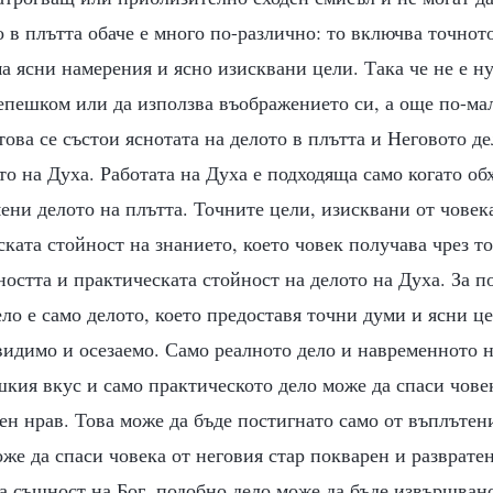
 в плътта обаче е много по-различно: то включва точнот
ма ясни намерения и ясно изисквани цели. Така че не е н
епешком или да използва въображението си, а още по-ма
ова се състои яснотата на делото в плътта и Неговото де
то на Духа. Работата на Духа е подходяща само когато об
мени делото на плътта. Точните цели, изисквани от човек
ската стойност на знанието, което човек получава чрез то
остта и практическата стойност на делото на Духа. За п
ло е само делото, което предоставя точни думи и ясни це
 видимо и осезаемо. Само реалното дело и навременното 
кия вкус и само практическото дело може да спаси чове
ен нрав. Това може да бъде постигнато само от въплътени
же да спаси човека от неговия стар покварен и разврате
а същност на Бог, подобно дело може да бъде извършван