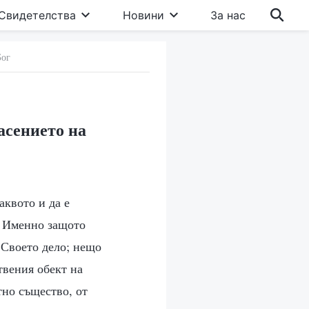
Свидетелства
Новини
За нас
Бог
асението на
аквото и да е
а. Именно защото
 Своето дело; нещо
твения обект на
тно същество, от