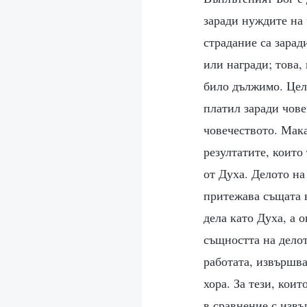
заради нуждите на 
страдание са зарад
или награди; това,
било дължимо. Целт
платил заради чове
човечеството. Мака
резултатите, които
от Духа. Делото на
притежава същата 
дела като Духа, а 
същността на делот
работата, извършва
хора. За тези, коит
в сравнение с извъ