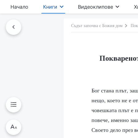
Начало
Книги
Видеоклипове
Х
Съдът започва с Божия дом
Пок
Покваренот
Бог стана плът, за
нещо, което не е о
човешката плът е п
повече, именно защ
Своето дело през в