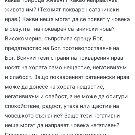
живота им? (Техният покварен сатанински
нрав.) Какви неща могат да се появят у човека
в резултат на покварен сатанински нрав?
Високомерие, съпротива срещу Бог,
предателство на Бог, противопоставяне на
Бог. Всички тези страни на покварения нрав
носят на хората само нещастие, негативизъм
и слабост. Защо поквареният сатанински нрав
може да донесе на хората нещастие,
негативизъм и слабост, а не може да осигури
спокойствие, радост, утеха или щастие на
човешкото съзнание? Защо тези негативни
неща могат да направят човека негативен?
Поквареният нрав е нещо негативно и