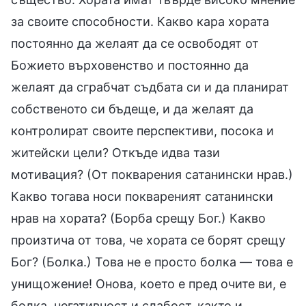
за своите способности. Какво кара хората
постоянно да желаят да се освободят от
Божието върховенство и постоянно да
желаят да сграбчат съдбата си и да планират
собственото си бъдеще, и да желаят да
контролират своите перспективи, посока и
житейски цели? Откъде идва тази
мотивация? (От покварения сатанински нрав.)
Какво тогава носи поквареният сатанински
нрав на хората? (Борба срещу Бог.) Какво
произтича от това, че хората се борят срещу
Бог? (Болка.) Това не е просто болка — това е
унищожение! Онова, което е пред очите ви, е
болка, негативност и слабост, както и