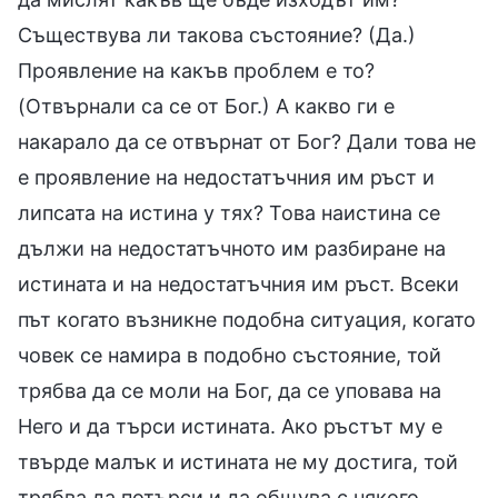
Съществува ли такова състояние? (Да.)
Проявление на какъв проблем е то?
(Отвърнали са се от Бог.) А какво ги е
накарало да се отвърнат от Бог? Дали това не
е проявление на недостатъчния им ръст и
липсата на истина у тях? Това наистина се
дължи на недостатъчното им разбиране на
истината и на недостатъчния им ръст. Всеки
път когато възникне подобна ситуация, когато
човек се намира в подобно състояние, той
трябва да се моли на Бог, да се уповава на
Него и да търси истината. Ако ръстът му е
твърде малък и истината не му достига, той
трябва да потърси и да общува с някого,