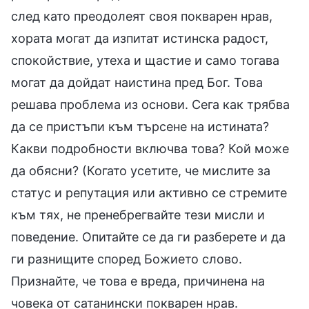
след като преодолеят своя покварен нрав,
хората могат да изпитат истинска радост,
спокойствие, утеха и щастие и само тогава
могат да дойдат наистина пред Бог. Това
решава проблема из основи. Сега как трябва
да се пристъпи към търсене на истината?
Какви подробности включва това? Кой може
да обясни? (Когато усетите, че мислите за
статус и репутация или активно се стремите
към тях, не пренебрегвайте тези мисли и
поведение. Опитайте се да ги разберете и да
ги разнищите според Божието слово.
Признайте, че това е вреда, причинена на
човека от сатанински покварен нрав.