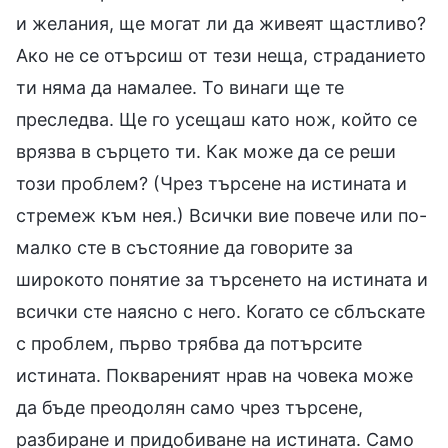
и желания, ще могат ли да живеят щастливо?
Ако не се отърсиш от тези неща, страданието
ти няма да намалее. То винаги ще те
преследва. Ще го усещаш като нож, който се
врязва в сърцето ти. Как може да се реши
този проблем? (Чрез търсене на истината и
стремеж към нея.) Всички вие повече или по-
малко сте в състояние да говорите за
широкото понятие за търсенето на истината и
всички сте наясно с него. Когато се сблъскате
с проблем, първо трябва да потърсите
истината. Поквареният нрав на човека може
да бъде преодолян само чрез търсене,
разбиране и придобиване на истината. Само