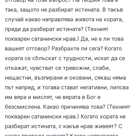
така, защото не разбират истината. В такъв
случай какво направлява живота на хората,
преди да разберат истината? (Техният
покварен сатанински нрав.) Да, не е ли това
вашият отговор? Разбрахте ли сега? Когато
хората се сблъскат с трудности, искат да се
откажат, чувстват се тревожни, слаби,
нещастни, възпирани и оковани, сякаш няма
път напред, и тогава стават негативни, липсва
им вяра и мислят, че вярата в Бог е
безсмислена. Какво причинява това? (Техният
покварен сатанински нрав.) Когато хората не
разбират истината, с какъв нрав живеят? С
каква природа живеят? Какво направлява