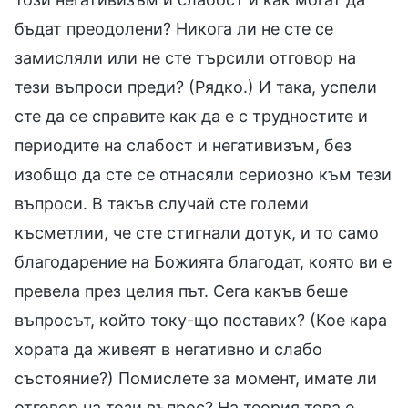
бъдат преодолени? Никога ли не сте се
замисляли или не сте търсили отговор на
тези въпроси преди? (Рядко.) И така, успели
сте да се справите как да е с трудностите и
периодите на слабост и негативизъм, без
изобщо да сте се отнасяли сериозно към тези
въпроси. В такъв случай сте големи
късметлии, че сте стигнали дотук, и то само
благодарение на Божията благодат, която ви е
превела през целия път. Сега какъв беше
въпросът, който току-що поставих? (Кое кара
хората да живеят в негативно и слабо
състояние?) Помислете за момент, имате ли
отговор на този въпрос? На теория това е