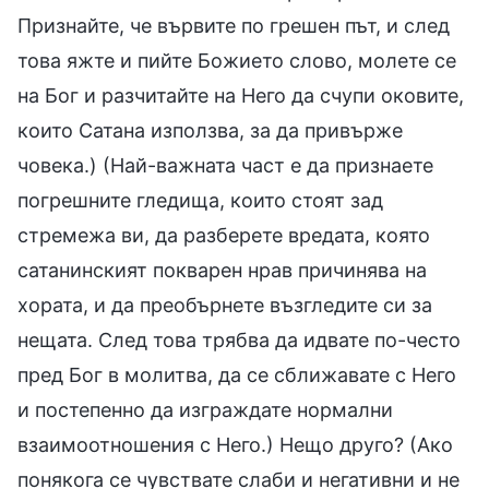
Признайте, че вървите по грешен път, и след
това яжте и пийте Божието слово, молете се
на Бог и разчитайте на Него да счупи оковите,
които Сатана използва, за да привърже
човека.) (Най-важната част е да признаете
погрешните гледища, които стоят зад
стремежа ви, да разберете вредата, която
сатанинският покварен нрав причинява на
хората, и да преобърнете възгледите си за
нещата. След това трябва да идвате по-често
пред Бог в молитва, да се сближавате с Него
и постепенно да изграждате нормални
взаимоотношения с Него.) Нещо друго? (Ако
понякога се чувствате слаби и негативни и не