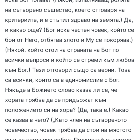
на сътворено същество, което отговаря на
критериите, и е стъпил здраво на земята.) Да,
и какво още? (Бог иска честен човек, който се
бои от Него, отбягва злото и Му се покорява.)
(Някой, който стои на страната на Бог по
всички въпроси и който се стреми към любов
към Бог.) Тези отговори също са верни. Това
са всички, които са в единомислие с Бог.
Някъде в Божието слово казва ли се, че
хората трябва да се придържат към
положението си на хора? (Да, така е.) Какво
се казва в него? („Като член на сътвореното
човечество, човек трябва да стои на мястото
си и да постъпва добре. Подкрепяй съвестно