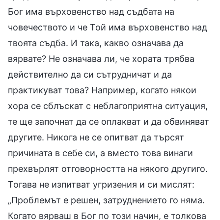
Бог има върховенство над съдбата на
човечеството и че Той има върховенство над
твоята съдба. И така, какво означава да
вярвате? Не означава ли, че хората трябва
действително да си сътрудничат и да
практикуват това? Например, когато някои
хора се сблъскат с неблагоприятна ситуация,
те ще започнат да се оплакват и да обвиняват
другите. Никога не се опитват да търсят
причината в себе си, а вместо това винаги
прехвърлят отговорността на някого другиго.
Тогава не изпитват угризения и си мислят:
„Проблемът е решен, затруднението го няма.
Когато вярваш в Бог по този начин, е толкова