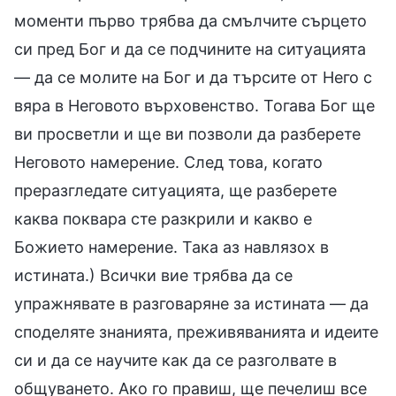
моменти първо трябва да смълчите сърцето
си пред Бог и да се подчините на ситуацията
— да се молите на Бог и да търсите от Него с
вяра в Неговото върховенство. Тогава Бог ще
ви просветли и ще ви позволи да разберете
Неговото намерение. След това, когато
преразгледате ситуацията, ще разберете
каква поквара сте разкрили и какво е
Божието намерение. Така аз навлязох в
истината.) Всички вие трябва да се
упражнявате в разговаряне за истината — да
споделяте знанията, преживяванията и идеите
си и да се научите как да се разголвате в
общуването. Ако го правиш, ще печелиш все