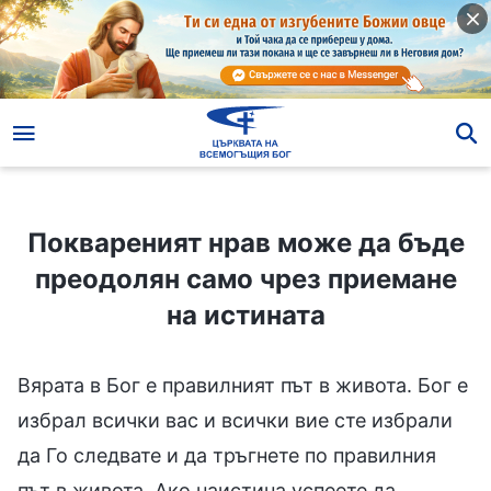
Поквареният нрав може да бъде преодолян само чрез приемане на истината
Поквареният нрав може да бъде
преодолян само чрез приемане
на истината
Вярата в Бог е правилният път в живота. Бог е
избрал всички вас и всички вие сте избрали
да Го следвате и да тръгнете по правилния
път в живота. Ако наистина успеете да