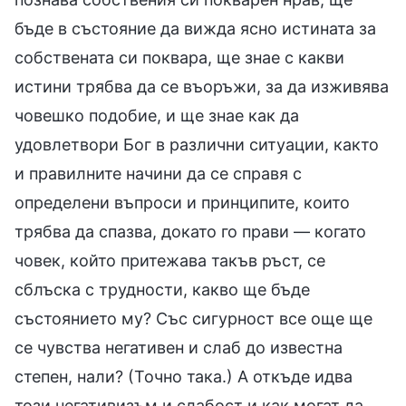
бъде в състояние да вижда ясно истината за
собствената си поквара, ще знае с какви
истини трябва да се въоръжи, за да изживява
човешко подобие, и ще знае как да
удовлетвори Бог в различни ситуации, както
и правилните начини да се справя с
определени въпроси и принципите, които
трябва да спазва, докато го прави — когато
човек, който притежава такъв ръст, се
сблъска с трудности, какво ще бъде
състоянието му? Със сигурност все още ще
се чувства негативен и слаб до известна
степен, нали? (Точно така.) А откъде идва
този негативизъм и слабост и как могат да