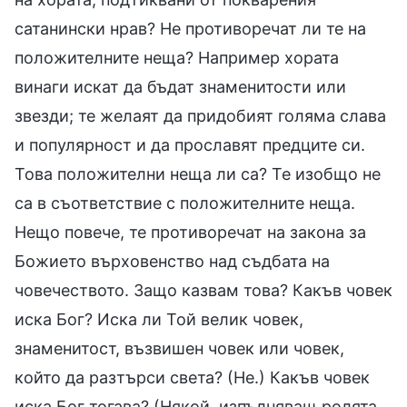
сатанински нрав? Не противоречат ли те на
положителните неща? Например хората
винаги искат да бъдат знаменитости или
звезди; те желаят да придобият голяма слава
и популярност и да прославят предците си.
Това положителни неща ли са? Те изобщо не
са в съответствие с положителните неща.
Нещо повече, те противоречат на закона за
Божието върховенство над съдбата на
човечеството. Защо казвам това? Какъв човек
иска Бог? Иска ли Той велик човек,
знаменитост, възвишен човек или човек,
който да разтърси света? (Не.) Какъв човек
иска Бог тогава? (Някой, изпълняващ ролята