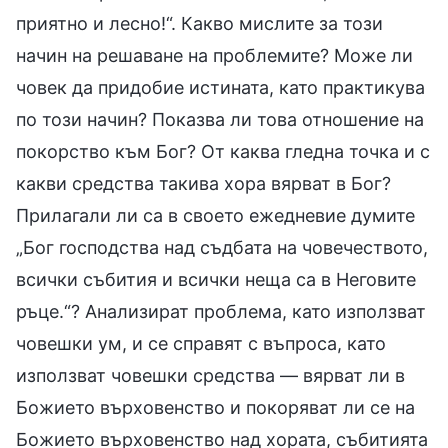
приятно и лесно!“. Какво мислите за този
начин на решаване на проблемите? Може ли
човек да придобие истината, като практикува
по този начин? Показва ли това отношение на
покорство към Бог? От каква гледна точка и с
какви средства такива хора вярват в Бог?
Прилагали ли са в своето ежедневие думите
„Бог господства над съдбата на човечеството,
всички събития и всички неща са в Неговите
ръце.“? Анализират проблема, като използват
човешки ум, и се справят с въпроса, като
използват човешки средства — вярват ли в
Божието върховенство и покоряват ли се на
Божието върховенство над хората, събитията