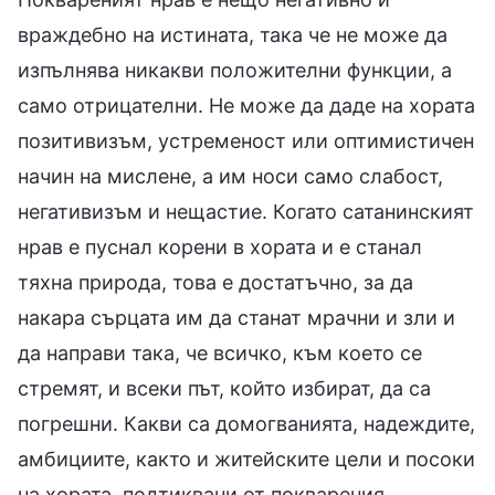
враждебно на истината, така че не може да
изпълнява никакви положителни функции, а
само отрицателни. Не може да даде на хората
позитивизъм, устременост или оптимистичен
начин на мислене, а им носи само слабост,
негативизъм и нещастие. Когато сатанинският
нрав е пуснал корени в хората и е станал
тяхна природа, това е достатъчно, за да
накара сърцата им да станат мрачни и зли и
да направи така, че всичко, към което се
стремят, и всеки път, който избират, да са
погрешни. Какви са домогванията, надеждите,
амбициите, както и житейските цели и посоки
на хората, подтиквани от покварения