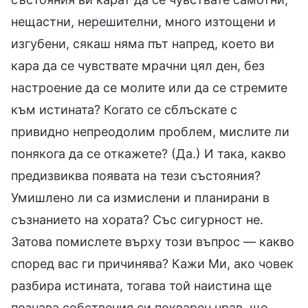
нещастни, нерешителни, много изтощени и
изгубени, сякаш няма път напред, което ви
кара да се чувствате мрачни цял ден, без
настроение да се молите или да се стремите
към истината? Когато се сблъскате с
привидно непреодолим проблем, мислите ли
понякога да се откажете? (Да.) И така, какво
предизвиква появата на тези състояния?
Умишлено ли са измислени и планирани в
съзнанието на хората? Със сигурност не.
Затова помислете върху този въпрос — какво
според вас ги причинява? Кажи Ми, ако човек
разбира истината, тогава той наистина ще
познава собствения си покварен нрав, ще