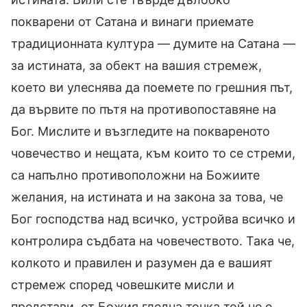
покварени от Сатана и винаги приемате
традиционната култура — думите на Сатана —
за истината, за обект на вашия стремеж,
което ви улеснява да поемете по грешния път,
да вървите по пътя на противопоставяне на
Бог. Мислите и възгледите на поквареното
човечество и нещата, към които то се стреми,
са напълно противоположни на Божиите
желания, на истината и на закона за това, че
Бог господства над всичко, устройва всичко и
контролира съдбата на човечеството. Така че,
колкото и правилен и разумен да е вашият
стремеж според човешките мисли и
представи, от Божия гледна точка той не е