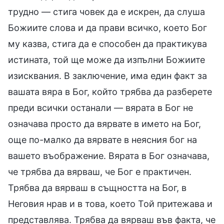
трудно — стига човек да е искрен, да слуша
Божиите слова и да прави всичко, което Бог
му казва, стига да е способен да практикува
истината, той ще може да изпълни Божиите
изисквания. В заключение, има един факт за
вашата вяра в Бог, който трябва да разберете
преди всички останали — вярата в Бог не
означава просто да вярвате в името на Бог,
още по-малко да вярвате в неясния бог на
вашето въображение. Вярата в Бог означава,
че трябва да вярваш, че Бог е практичен.
Трябва да вярваш в същността на Бог, в
Неговия нрав и в това, което Той притежава и
представлява. Трябва да вярваш във факта, че