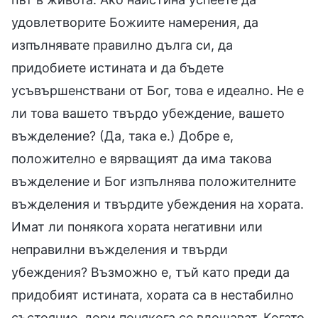
удовлетворите Божиите намерения, да
изпълнявате правилно дълга си, да
придобиете истината и да бъдете
усъвършенствани от Бог, това е идеално. Не е
ли това вашето твърдо убеждение, вашето
въжделение? (Да, така е.) Добре е,
положително е вярващият да има такова
въжделение и Бог изпълнява положителните
въжделения и твърдите убеждения на хората.
Имат ли понякога хората негативни или
неправилни въжделения и твърди
убеждения? Възможно е, тъй като преди да
придобият истината, хората са в нестабилно
състояние, дори понякога се влошават. Когато