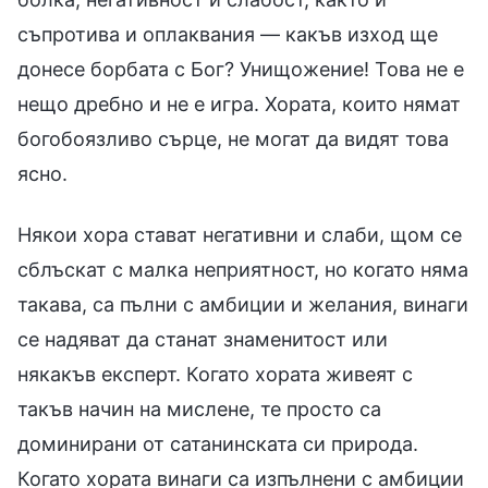
съпротива и оплаквания — какъв изход ще
донесе борбата с Бог? Унищожение! Това не е
нещо дребно и не е игра. Хората, които нямат
богобоязливо сърце, не могат да видят това
ясно.
Някои хора стават негативни и слаби, щом се
сблъскат с малка неприятност, но когато няма
такава, са пълни с амбиции и желания, винаги
се надяват да станат знаменитост или
някакъв експерт. Когато хората живеят с
такъв начин на мислене, те просто са
доминирани от сатанинската си природа.
Когато хората винаги са изпълнени с амбиции