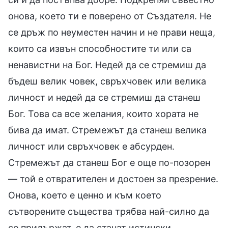
онова, което ти е поверено от Създателя. Не
се дръж по неуместен начин и не прави неща,
които са извън способностите ти или са
ненавистни на Бог. Недей да се стремиш да
бъдеш велик човек, свръхчовек или велика
личност и недей да се стремиш да станеш
Бог. Това са все желания, които хората не
бива да имат. Стремежът да станеш велика
личност или свръхчовек е абсурден.
Стремежът да станеш Бог е още по-позорен
— той е отвратителен и достоен за презрение.
Онова, което е ценно и към което
сътворените същества трябва най-силно да
се придържат, е да станат истински