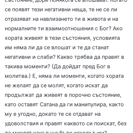
се появят тези негативни неща, те не се ли
отразяват на навлизането ти в живота и на
нормалните ти взаимоотношения с Бог? Ако
хората живеят в тези състояния, условията
им няма ли да се влошат и те да станат
негативни и слаби? Какво трябва да правят в
такива моменти? (Да дойдат пред Бог в
молитва.) Е, няма ли моменти, когато хората
не желаят да се молят, когато искат да
продължат да живеят в порочно състояние,
като оставят Сатана да ги манипулира, както
му е угодно, докато те се отдават на
удоволствия и правят каквото си поискат, без
да мислят какъв ще бъде изходът им?