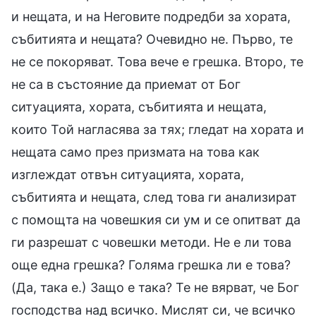
и нещата, и на Неговите подредби за хората,
събитията и нещата? Очевидно не. Първо, те
не се покоряват. Това вече е грешка. Второ, те
не са в състояние да приемат от Бог
ситуацията, хората, събитията и нещата,
които Той нагласява за тях; гледат на хората и
нещата само през призмата на това как
изглеждат отвън ситуацията, хората,
събитията и нещата, след това ги анализират
с помощта на човешкия си ум и се опитват да
ги разрешат с човешки методи. Не е ли това
още една грешка? Голяма грешка ли е това?
(Да, така е.) Защо е така? Те не вярват, че Бог
господства над всичко. Мислят си, че всичко