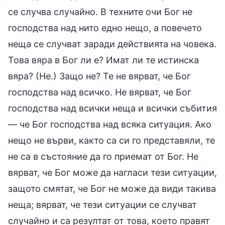
се случва случайно. В техните очи Бог не
господства над нито едно нещо, а повечето
неща се случват заради действията на човека.
Това вяра в Бог ли е? Имат ли те истинска
вяра? (Не.) Защо не? Те не вярват, че Бог
господства над всичко. Не вярват, че Бог
господства над всички неща и всички събития
— че Бог господства над всяка ситуация. Ако
нещо не върви, както са си го представяли, те
не са в състояние да го приемат от Бог. Не
вярват, че Бог може да нагласи тези ситуации,
защото смятат, че Бог не може да види такива
неща; вярват, че тези ситуации се случват
случайно и са резултат от това, което правят