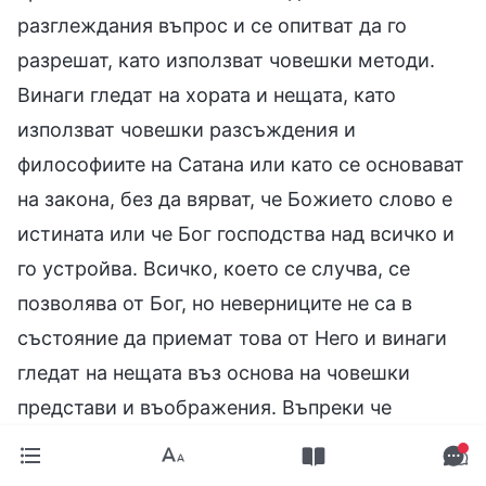
разглеждания въпрос и се опитват да го
разрешат, като използват човешки методи.
Винаги гледат на хората и нещата, като
използват човешки разсъждения и
философиите на Сатана или като се основават
на закона, без да вярват, че Божието слово е
истината или че Бог господства над всичко и
го устройва. Всичко, което се случва, се
позволява от Бог, но неверниците не са в
състояние да приемат това от Него и винаги
гледат на нещата въз основа на човешки
представи и въображения. Въпреки че
неверниците обикновено казват, че вярват, че
съдбата на човека е в Божиите ръце и че са