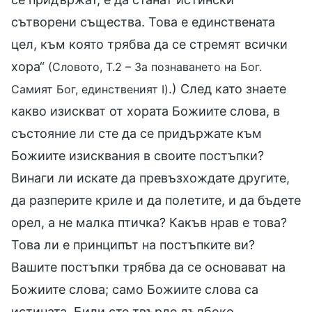
сътворени същества. Това е единствената
цел, към която трябва да се стремят всички
хора“
(Словото, Т.2 – За познаването на Бог.
.) След като знаете
Самият Бог, единственият I)
какво изискват от хората Божиите слова, в
състояние ли сте да се придържате към
Божиите изисквания в своите постъпки?
Винаги ли искате да превъзхождате другите,
да разперите криле и да полетите, и да бъдете
орел, а не малка птичка? Какъв нрав е това?
Това ли е принципът на постъпките ви?
Вашите постъпки трябва да се основават на
Божиите слова; само Божиите слова са
истината. Били сте твърде дълбоко