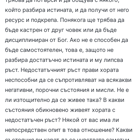
който разбира истината, и да получи от него
ресурс и подкрепа. Понякога ще трябва да
бъде кастрен от друг човек или да бъде
дисциплиниран от Бог. Ако не е способен да
бъде самостоятелен, това е, защото не
разбира достатъчно истината и му липсва
ръст. Недостатъчният ръст прави хората
неспособни да се съпротивляват на всякакви
негативни, порочни състояния и мисли. Не е
ли изтощително да се живее така? В какви
състояния обикновено живеят хората с
недостатъчен ръст? Някой от вас има ли
непосредствен опит в това отношение? Какви
състояния ви карат да се чувствате самотни,