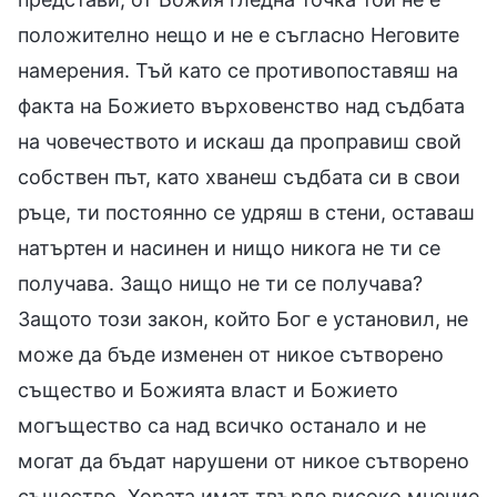
положително нещо и не е съгласно Неговите
намерения. Тъй като се противопоставяш на
факта на Божието върховенство над съдбата
на човечеството и искаш да проправиш свой
собствен път, като хванеш съдбата си в свои
ръце, ти постоянно се удряш в стени, оставаш
натъртен и насинен и нищо никога не ти се
получава. Защо нищо не ти се получава?
Защото този закон, който Бог е установил, не
може да бъде изменен от никое сътворено
същество и Божията власт и Божието
могъщество са над всичко останало и не
могат да бъдат нарушени от никое сътворено
същество. Хората имат твърде високо мнение