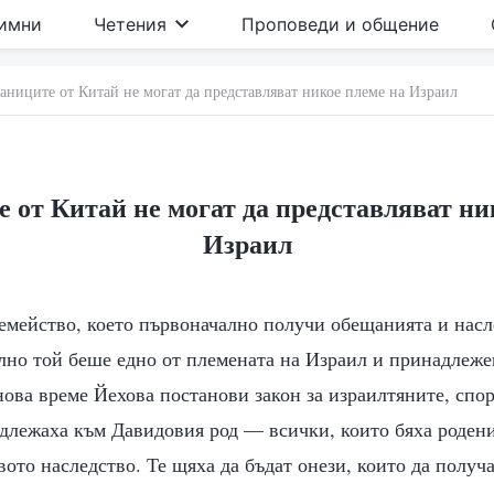
имни
Четения
Проповеди и общение
аниците от Китай не могат да представляват никое племе на Израил
 от Китай не могат да представляват ни
Израил
семейство, което първоначално получи обещанията и насл
лно той беше едно от племената на Израил и принадлеж
ова време Йехова постанови закон за израилтяните, спо
адлежаха към Давидовия род — всички, които бяха роден
ото наследство. Те щяха да бъдат онези, които да получа