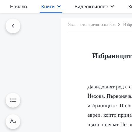
Начало
Книги
Видеоклипове
Х
Явяването и делото на Бог
Избр
Избраниците
Давидовият род е 
Йехова. Първонача
избраниците. По он
евреи, които прин
щяха получат Негов