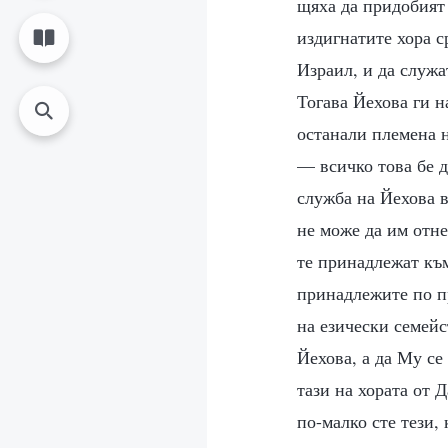
щяха да придобият 
издигнатите хора с
Израил, и да служа
Тогава Йехова ги н
останали племена н
— всичко това бе д
служба на Йехова в
не може да им отн
те принадлежат към
принадлежите по пр
на езически семейс
Йехова, а да Му се
тази на хората от 
по-малко сте тези,