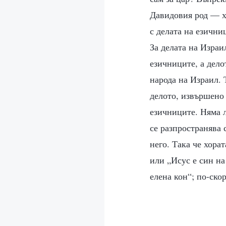
Давидовия род — х
с делата на езични
За делата на Израи
езичниците, а дело
народа на Израил. Т
делото, извършено 
езичниците. Няма л
се разпространява с
него. Така че хора
или „Исус е син на
елена кон“; по-ско