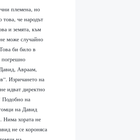
ични племена, но
о това, че народът
ова и земята, към
 не може случайно
Това би било в
т погрешно
 Давид, Авраам,
ов“. Изричането на
 не идват директно
! Подобно на
отомци на Давид
а. Нима хората не
авид не се короняса
отомци на