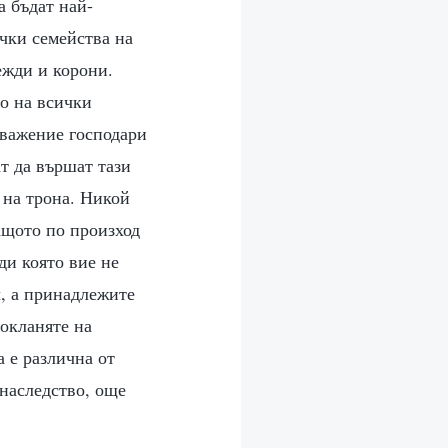
а бъдат най-
чки семейства на
ежди и корони.
то на всички
уважение господари
т да вършат тази
и на трона. Никой
ащото по произход
ди която вие не
л, а принадлежите
покланяте на
а е различна от
 наследство, още