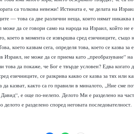
ората са толкова невежи! Истината е, че делата на Изра
ците — това са две различни неща, които нямат никаква 
л може да се говори само на народа на Израил, който не е
то, което в момента се извършва сред езичниците, също
ова, което казвам сега, определя това, което се казва за 
в Израил, не може да се приема като „преобразуване“ на
и това да покаже, че Бог е твърде условен? Едва когато 
ред езичниците, се разкрива какво се казва за тях или ка
та да казват, както са го правили в миналото, „Ние сме п
 Давид“, е още по-нелепо. Делото Ми е разделено на час
ро делото е разделено според неговата последователност.