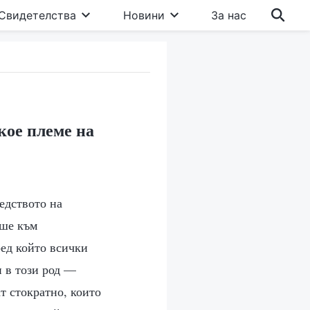
Свидетелства
Новини
За нас
кое племе на
едството на
еше към
ред който всички
и в този род —
т стократно, които