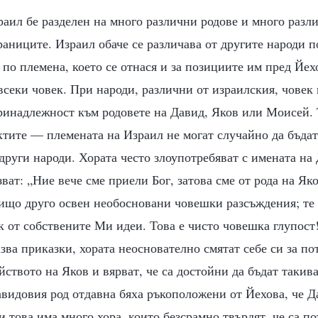
аил бе разделен на много различни родове и много разл
раниците. Израил обаче се различава от другите народи п
 по племена, което се отнася и за позициите им пред Йех
секи човек. При народи, различни от израилския, човек
ринадлежност към родовете на Давид, Яков или Моисей. 
ктите — племената на Израил не могат случайно да бъда
руги народи. Хората често злоупотребяват с имената на
азват: „Ние вече сме приели Бог, затова сме от рода на Як
нищо друго освен необосновани човешки разсъждения; те
к от собствените Ми идеи. Това е чисто човешка глупост
азва приказки, хората неоснователно смятат себе си за п
ейството на Яков и вярват, че са достойни да бъдат такив
Давидовия род отдавна бяха ръкоположени от Йехова, че Д
и това има много хора, които безсрамно твърдят, че са п