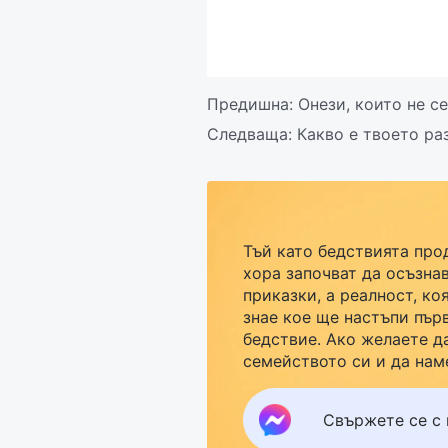
Предишна:
Онези, които не се
Следваща:
Какво е твоето ра
Тъй като бедствията про
хора започват да осъзнав
приказки, а реалност, ко
знае кое ще настъпи пър
бедствие. Ако желаете д
семейството си и да нам
кликнете върху Messenge
група за изучаване. Не ч
Свържете се с 