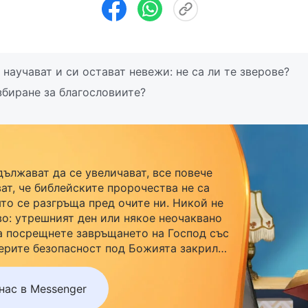
 научават и си остават невежи: не са ли те зверове?
збиране за благословиите?
дължават да се увеличават, все повече
ат, че библейските пророчества не са
ято се разгръща пред очите ни. Никой не
во: утрешният ден или някое неочаквано
а посрещнете завръщането на Господ със
ерите безопасност под Божията закрила,
r, за да се присъедините към нашата
акайте до утре.
нас в Messenger