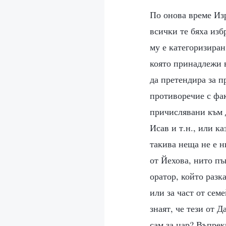
По онова време Изр
всички те бяха изб
му е категоризиран
която принадлежи в
да претендира за п
противоречие с фа
причислявани към д
Исав и т.н., или к
такива неща не е 
от Йехова, нито пъ
оратор, който разк
или за част от сем
знаят, че тези от 
сам за цар? Въпрек