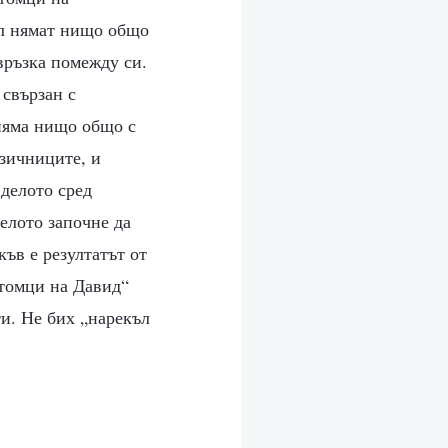
ил нямат нищо общо
връзка помежду си.
 свързан с
 няма нищо общо с
езичниците, и
 делото сред
делото започне да
къв е резултатът от
отомци на Давид“
ти. Не бих „нарекъл