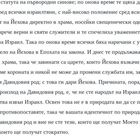
статута на първородни синове; по онова време те щяха д
ред всички израилтяни, с най-високо положение сред вси
т на Йехова директно в храма, носейки свещенически од
арече верни и святи служители и те спечелиха уважение
а Израил. Така по онова време всички бяха наричани с 
ело на Йехова в Епохата на закона. И днес те продължава
 храма, така че завинаги са царете, които Йехова възкач
еме короната и никой не може да промени службата им, з
 Давидовия род; с това ги дари Йехова. Причината, пора
оизход на Давидовия род, е, че не сте народът на Израи
тва извън Израил. Освен това не е в природата ви да се 
 противопоставяте, така че вашата идентичнот по природ
Давидовия род и вие не сте тези, които ще получат Моето
 които ще получат стократно.