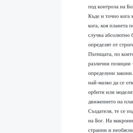
под контрола на Бо
Къде и точно кога 
кога, коя планета 
случва абсолютно 
определят от строг
Пътищата, по които
различни позиции 
определени закони.
най-малко да се от
орбити или моделит
движението на план
Създателя, те се п
на Бог. На макрони
странни и необясн