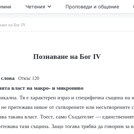
имни
Четения
Проповеди и общение
ане на Бог IV
Познаване на Бог IV
и слова
Откъс 120
ията власт на макро- и микрониво
никална. Тя е характерен израз и специфична същина на 
 не притежава никое от сътворените или несътворените 
ва такава власт. Тоест, само Създателят — единственият
итежава тази същина. Защо тогава трябва да говорим за в