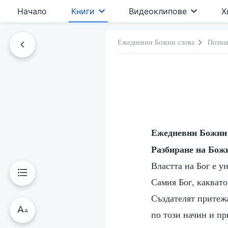
Начало
Книги
Видеоклипове
Х
Ежедневни Божии слова
Познав
Ежедневни Божи
Разбиране на Бож
Властта на Бог е у
Самия Бог, каквато
Създателят притежа
по този начин и пр