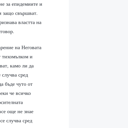
ане за епидемиите и
 и защо свършват.
ризнава властта на
тговор.
арение на Неговата
т тихомълком и
ват, камо ли да
е случва сред
а бъде чуто от
реки че всичко
осителната
все още не знае
се случва сред