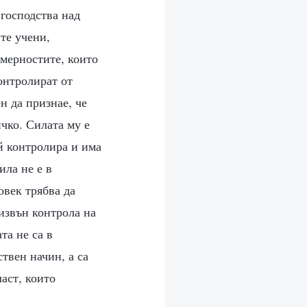
 господства над
те учени,
омерностите, които
онтролират от
н да признае, че
чко. Силата му е
й контролира и има
ила не е в
овек трябва да
 извън контрола на
та не са в
ствен начин, а са
аст, които