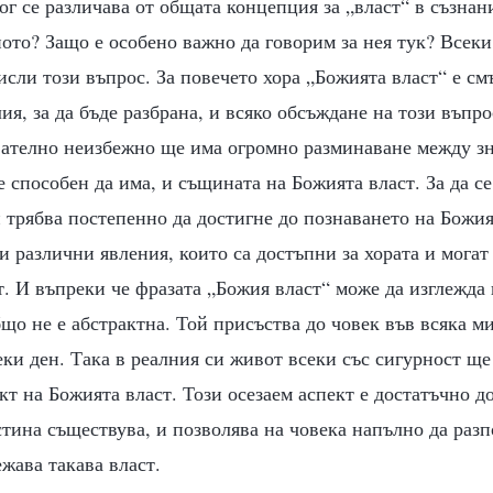
ог се различава от общата концепция за „власт“ в съзнан
ото? Защо е особено важно да говорим за нея тук? Всеки
сли този въпрос. За повечето хора „Божията власт“ е смъ
ия, за да бъде разбрана, и всяко обсъждане на този въпр
вателно неизбежно ще има огромно разминаване между зн
 е способен да има, и същината на Божията власт. За да с
 трябва постепенно да достигне до познаването на Божият
и различни явления, които са достъпни за хората и могат
. И въпреки че фразата „Божия власт“ може да изглежда
що не е абстрактна. Той присъства до човек във всяка м
еки ден. Така в реалния си живот всеки със сигурност щ
кт на Божията власт. Този осезаем аспект е достатъчно до
тина съществува, и позволява на човека напълно да разп
ежава такава власт.