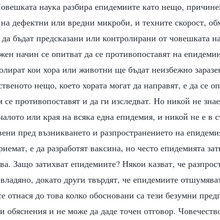
 Човешката наука разбира епидемиите като нещо, причине
на дефектни или вредни микроби, и техните скорост, об
 да бъдат предсказани или контролирани от човешката н
жен начин се опитват да се противопоставят на епидемиит
ролират кои хора или животни ще бъдат неизбежно заразе
твеното нещо, което хората могат да направят, е да се оп
м се противопоставят и да ги изследват. Но никой не зн
чалото или края на всяка една епидемия, и никой не е в с
вени пред възникването и разпространението на епидеми
риемат, е да разработят ваксина, но често епидемията зат
ова. Защо затихват епидемиите? Някои казват, че разпрос
владяно, докато други твърдят, че епидемиите отшумява
е отнася до това колко обосновани са тези безумни пред
и обяснения и не може да даде точен отговор. Човечество