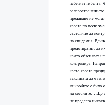
избегнат гибелта.
разпространението 
предаване не могат
хората по всевъзмо
състояние да конт
на епидемия. Единс
предотвратят, да и
които обясняват на
контролира. Изпра
което хората предп
ваксината да е гот
микробите е било о
на сезоните… Що с
не предлага никакв