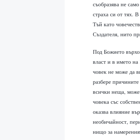
съобразява не само
страха си от тях. 
Тъй като човечеств
Създателя, нито пр
Под Божието върхов
власт и в името на
човек не може да в
разбере причините 
всички неща, може 
човека със собстве
оказва влияние вър
необичайност, пери
нищо за намереният