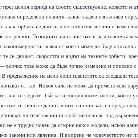
г през целия период на своето съществуване, колкото и дъ
минава определена планета, каква задача изпълнява опре
по каква орбита се движи и кога тя изчезва или е заменен
безпогрешно. Позициите на планетите и разстоянията меж
и закономерности, всяка от които може да бъде описана с
 те се движат, скоростта и видът на техните орбити, врем
— всичко това може да бъде точно измерено и описано с
 В продължение на цели еони планетите са следвали тези
клоняват от тях. Никоя сила не може да промени или на
е, които следват. Тъй като специалните закони, които у
етите, и точните данни, които ги описват, са предопред
одчиняват на тези закони по собствена воля, под върхове
во не е трудно човек да открие някои модели, някои данн
ими закони или явления. И въпреки че човечеството не п