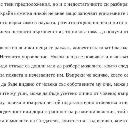
 с тези предположения, но и с недостатъчното си разбир
В крайна сметка никой не знае защо започват епидемиите
ото вярва само в науката, разчита изцяло на нея и нито п
иема неговото върховенство, то никога няма да получи о
енство всички неща се раждат, живеят и загиват благод
 Неговото управление. Някои неща се появяват и изчезва
иди откъде са дошли или да разбере моделите, които след
за появата и изчезването им. Въпреки че всичко, което с
да бъде видяно от човека със собствените му очи, може д
ните му уши, може да бъде усетено лично от човека; въп
ху човека и въпреки че той подсъзнателно отбелязва отн
одичност или дори странност на различни явления, той 
а и мислите на Създателя, които стоят зад всичко, което 