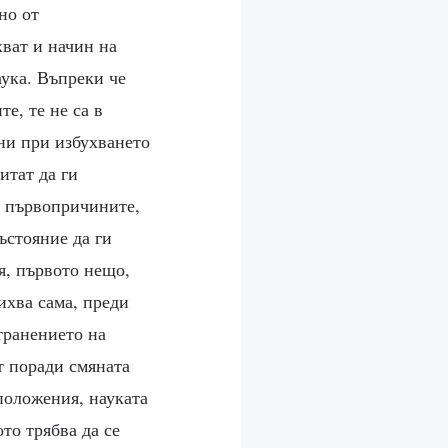
но от
хват и начин на
аука. Въпреки че
е, те не са в
ни при избухването
итат да ги
ае първопричините,
ъстояние да ги
я, първото нещо,
ихва сама, преди
транението на
т поради смяната
положения, науката
то трябва да се