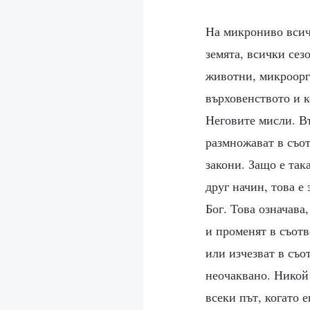
На микрониво всичк
земята, всички сез
животни, микроорг
върховенството и к
Неговите мисли. Въ
размножават в съот
закони. Защо е так
друг начин, това е
Бог. Това означава,
и променят в съотв
или изчезват в съо
неочаквано. Никой 
всеки път, когато 