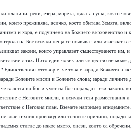
и планини, реки, езера, морета, цялата суша, която чов
они, които преживява, всичко, което обитава Земята, вкл
анизми и хора, е подчинено на Божието върховенство и 
онтрола на Бог всички неща се появяват или изчезват в с
зникват закони, които управляват съществуването им, и 
ветствие с тях. Нито един човек или същество не може д
а? Единственият отговор е, че това е заради Божията влас
 заради Божиите мисли и Божиите слова; заради личните 
 че властта на Бог и умът на Бог пораждат тези закони, к
етствие с Неговите мисли, и всички тези размествания 
тветствие с Неговия план. Вземете например епидемиите.
не знае техния произход или точните причини, поради ко
епидемия стигне до някое място, онези, които са обречени,