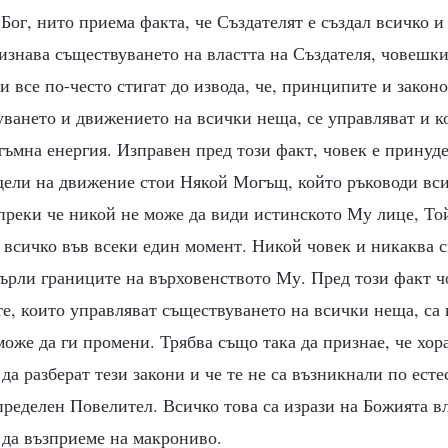
Бог, нито приема факта, че Създателят е създал всичко и
ризнава съществуването на властта на Създателя, човешки
 все по-често стигат до извода, че, принципите и закон
уването и движението на всички неща, се управляват и к
тъмна енергия. Изправен пред този факт, човек е принуде
одели на движение стои Някой Могъщ, който ръководи вси
преки че никой не може да види истинското Му лице, То
 всичко във всеки един момент. Никой човек и никаква с
ърли границите на върховенството Му. Пред този факт ч
те, които управляват съществуването на всички неща, са
може да ги промени. Трябва също така да признае, че хора
да разберат тези закони и че те не са възникнали по есте
ределен Повелител. Всичко това са изрази на Божията вл
 да възприеме на макрониво.