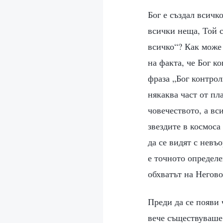
Бог е създал всичк
всички неща, Той с
всичко“? Как може 
на факта, че Бог к
фраза „Бог контрол
някаква част от пл
човечеството, а вс
звездите в космоса
да се видят с невъ
е точното определе
обхватът на Негово
Преди да се появи
вече съществуваше.