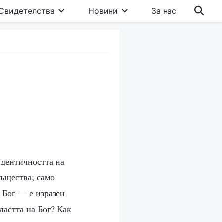
Свидетелства
Новини
За нас
идентичността на
същества; само
 Бог — е изразен
ластта на Бог? Как