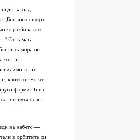
осподства над
че „Бог контролира
 може разбирането
ст? От самата
Бог се намира не
а част от
невидимото, от
те, които не могат
 други форми. Това
 на Божията власт,
езди на небето —
тели в орбитите си