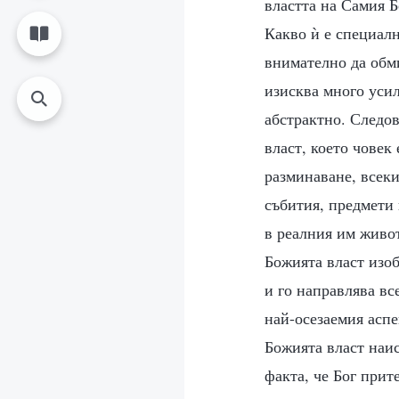
властта на Самия Б
Какво ѝ е специалн
внимателно да обми
изисква много усил
абстрактно. Следо
власт, което човек
разминаване, всеки
събития, предмети 
в реалния им живот
Божията власт изоб
и го направлява вс
най-осезаемия аспе
Божията власт наис
факта, че Бог прит