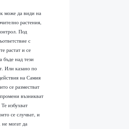
ек може да види на
ючително растения,
контрол. Под
ъответствие с
те растат и се
а бъде над тези
т. Или казано по
действия на Самия
оито се разместват
и промени възникват
 Те избухват
ито се случват, и
 не могат да