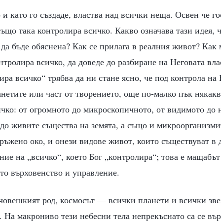
о и като го създаде, властва над всички неща. Освен че г
ъщо така контролира всичко. Какво означава тази идея, 
да бъде обяснена? Как се прилага в реалния живот? Как
онтролира всичко, да доведе до разбиране на Неговата вла
ира всичко“ трябва да ни стане ясно, че под контрола на 
анетите или част от творението, още по-малко пък някакв
ичко: от огромното до микроскопичното, от видимото до 
 до живите същества на земята, а също и микроорганизми
оръжено око, и онези видове живот, които съществуват в
ние на „всичко“, което Бог „контролира“; това е мащабът
то върховенство и управление.
 човешкият род, космосът — всички планети и всички зв
 На макрониво тези небесни тела непрекъснато са се вър