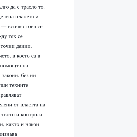
лго да е траело то.
делена планета и
а — всичко това се
ду тях се
 точни данни.
ето, в което са в
 помощта на
 закони, без ни
руши техните
правляват
елени от властта на
нството и контрола
и, както и някои
ризнава