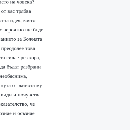
ието на човека?
 от вас трябва
тна идея, която
ос вероятно ще бъде
анието за Божията
е преодолее това
а сила чрез хора,
 да бъдат разбрани
 необяснима,
инута от живота му
е види и почувства
казателство, че
ознае и осъзнае