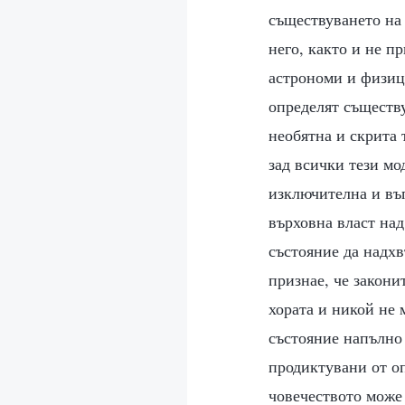
съществуването на 
него, както и не п
астрономи и физици
определят съществ
необятна и скрита 
зад всички тези м
изключителна и въ
върховна власт над
състояние да надхв
признае, че закони
хората и никой не 
състояние напълно 
продиктувани от оп
човечеството може