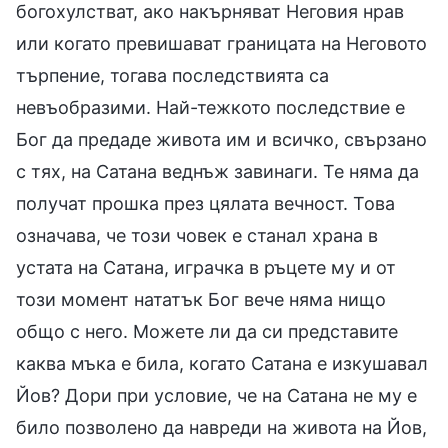
богохулстват, ако накърняват Неговия нрав
или когато превишават границата на Неговото
търпение, тогава последствията са
невъобразими. Най-тежкото последствие е
Бог да предаде живота им и всичко, свързано
с тях, на Сатана веднъж завинаги. Те няма да
получат прошка през цялата вечност. Това
означава, че този човек е станал храна в
устата на Сатана, играчка в ръцете му и от
този момент нататък Бог вече няма нищо
общо с него. Можете ли да си представите
каква мъка е била, когато Сатана е изкушавал
Йов? Дори при условие, че на Сатана не му е
било позволено да навреди на живота на Йов,