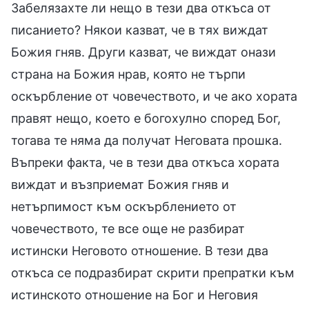
Забелязахте ли нещо в тези два откъса от
писанието? Някои казват, че в тях виждат
Божия гняв. Други казват, че виждат онази
страна на Божия нрав, която не търпи
оскърбление от човечеството, и че ако хората
правят нещо, което е богохулно според Бог,
тогава те няма да получат Неговата прошка.
Въпреки факта, че в тези два откъса хората
виждат и възприемат Божия гняв и
нетърпимост към оскърблението от
човечеството, те все още не разбират
истински Неговото отношение. В тези два
откъса се подразбират скрити препратки към
истинското отношение на Бог и Неговия