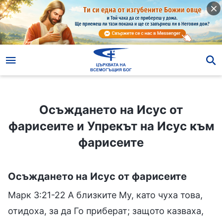
Осъждането на Исус от фарисеите и Упрекът на Исус към фарисеите
Осъждането на Исус от
фарисеите и Упрекът на Исус към
фарисеите
Осъждането на Исус от фарисеите
Марк 3:21-22 А близките Му, като чуха това,
отидоха, за да Го приберат; защото казваха,