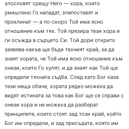
злословят срещу Него — хора, които
умишлено Го нападат, злепоставят и
проклинат — а по-скоро Той има ясно
отношение към тях. Той презира тези хора и
ги осъжда в сърцето Си. Той дори открито
заявява какъв ще бъде техният край, за да
знаят хората, че Той има ясно отношение към
онези, които Го хулят, и да знаят как Той ще
определи тяхната съдба. След като Бог каза
тези неща обаче, хората рядко можеха да
видят истината за това как Бог ще се справи с
онези хора и не можеха да разберат
принципите, които стоят зад този край, който
Бог им определи, и зад присъдата, която им