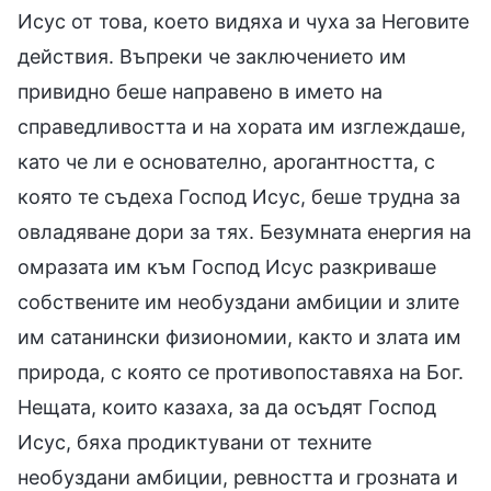
Исус от това, което видяха и чуха за Неговите
действия. Въпреки че заключението им
привидно беше направено в името на
справедливостта и на хората им изглеждаше,
като че ли е основателно, арогантността, с
която те съдеха Господ Исус, беше трудна за
овладяване дори за тях. Безумната енергия на
омразата им към Господ Исус разкриваше
собствените им необуздани амбиции и злите
им сатанински физиономии, както и злата им
природа, с която се противопоставяха на Бог.
Нещата, които казаха, за да осъдят Господ
Исус, бяха продиктувани от техните
необуздани амбиции, ревността и грозната и