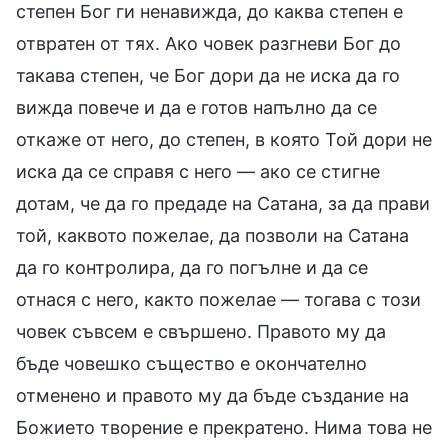
степен Бог ги ненавижда, до каква степен е
отвратен от тях. Ако човек разгневи Бог до
такава степен, че Бог дори да не иска да го
вижда повече и да е готов напълно да се
откаже от него, до степен, в която Той дори не
иска да се справя с него — ако се стигне
дотам, че да го предаде на Сатана, за да прави
той, каквото пожелае, да позволи на Сатана
да го контролира, да го погълне и да се
отнася с него, както пожелае — тогава с този
човек съвсем е свършено. Правото му да
бъде човешко същество е окончателно
отменено и правото му да бъде създание на
Божието творение е прекратено. Нима това не