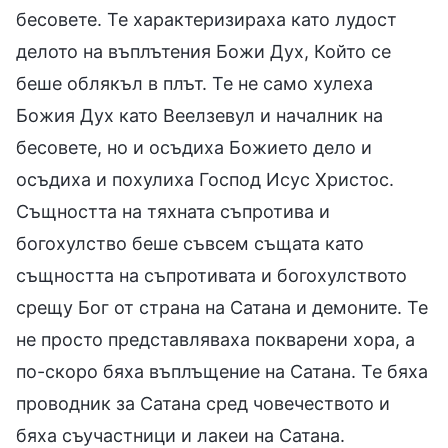
бесовете. Те характеризираха като лудост
делото на въплътения Божи Дух, Който се
беше облякъл в плът. Те не само хулеха
Божия Дух като Веелзевул и началник на
бесовете, но и осъдиха Божието дело и
осъдиха и похулиха Господ Исус Христос.
Същността на тяхната съпротива и
богохулство беше съвсем същата като
същността на съпротивата и богохулството
срещу Бог от страна на Сатана и демоните. Те
не просто представляваха покварени хора, а
по-скоро бяха въплъщение на Сатана. Те бяха
проводник за Сатана сред човечеството и
бяха съучастници и лакеи на Сатана.