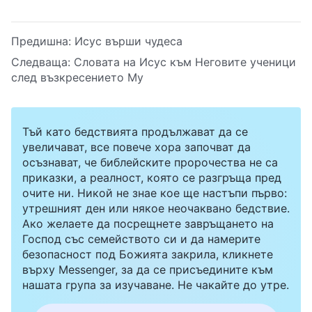
Предишна:
Исус върши чудеса
Следваща:
Словата на Исус към Неговите ученици
след възкресението Му
Тъй като бедствията продължават да се
увеличават, все повече хора започват да
осъзнават, че библейските пророчества не са
приказки, а реалност, която се разгръща пред
очите ни. Никой не знае кое ще настъпи първо:
утрешният ден или някое неочаквано бедствие.
Ако желаете да посрещнете завръщането на
Господ със семейството си и да намерите
безопасност под Божията закрила, кликнете
върху Messenger, за да се присъедините към
нашата група за изучаване. Не чакайте до утре.