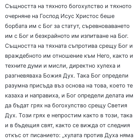
Същността на тяхното богохулство и тяхното
очерняне на Господ Исус Христос беше
борбата им с Бог за статут, съревноваването
им с Бог и безкрайното им изпитване на Бог.
Същността на тяхната съпротива срещу Бог и
враждебното им отношение към Него, както и
техните думи и мисли, директно хулеха и
разгневяваха Божия Дух. Така Бог определи
разумна присъда въз основа на това, което те
казаха и направиха, и Бог определи делата им
да бъдат грях на богохулство срещу Светия
Дух. Този грях е непростим както в този, така
и в бъдещия свят, както се вижда от следния
откъс от писанието: „хулата против Духа няма