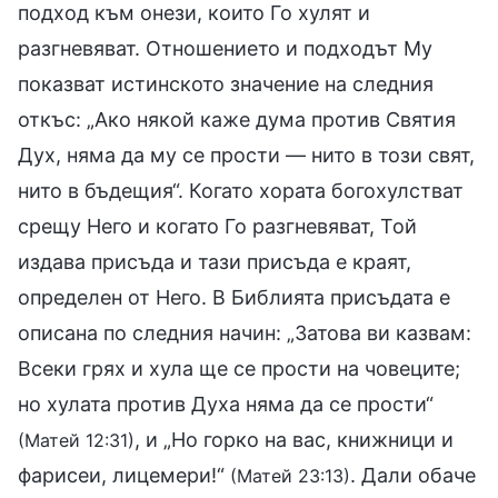
подход към онези, които Го хулят и
разгневяват. Отношението и подходът Му
показват истинското значение на следния
откъс: „Ако някой каже дума против Святия
Дух, няма да му се прости — нито в този свят,
нито в бъдещия“. Когато хората богохулстват
срещу Него и когато Го разгневяват, Той
издава присъда и тази присъда е краят,
определен от Него. В Библията присъдата е
описана по следния начин: „Затова ви казвам:
Всеки грях и хула ще се прости на човеците;
но хулата против Духа няма да се прости“
, и „Но горко на вас, книжници и
(Матей 12:31)
фарисеи, лицемери!“
. Дали обаче
(Матей 23:13)