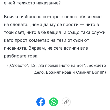
е най-тежкото наказание?
Всичко изброено по-горе е пълно обяснение
на словата: „няма да му се прости — нито в
този свят, нито в бъдещия“ и също така служи
като прост коментар на тези откъси от
писанията. Вярвам, че сега всички вие
разбирате това.
(„Словото“, Т.2, „За познаването на Бог“, „Божието
дело, Божият нрав и Самият Бог III“)