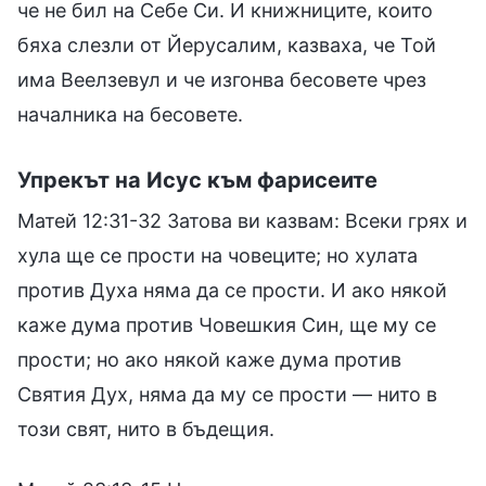
че не бил на Себе Си. И книжниците, които
бяха слезли от Йерусалим, казваха, че Той
има Веелзевул и че изгонва бесовете чрез
началника на бесовете.
Упрекът на Исус към фарисеите
Матей 12:31-32 Затова ви казвам: Всеки грях и
хула ще се прости на човеците; но хулата
против Духа няма да се прости. И ако някой
каже дума против Човешкия Син, ще му се
прости; но ако някой каже дума против
Святия Дух, няма да му се прости — нито в
този свят, нито в бъдещия.