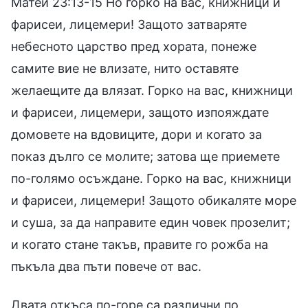
Матей 23:13-15 Но горко на вас, книжници и
фарисеи, лицемери! Защото затваряте
небесното царство пред хората, понеже
самите вие не влизате, нито оставяте
желаещите да влязат. Горко на вас, книжници
и фарисеи, лицемери, защото изпояждате
домовете на вдовиците, дори и когато за
показ дълго се молите; затова ще приемете
по-голямо осъждане. Горко на вас, книжници
и фарисеи, лицемери! Защото обикаляте море
и суша, за да направите един човек прозелит;
и когато стане такъв, правите го рожба на
пъкъла два пъти повече от вас.
Двата откъса по-горе са различни по