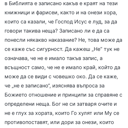
в Библията е записано какъв е краят на тези
книжници и фарисеи, както и на онези хора,
които са казали, че Господ Исус е луд, за да
говори такива неща? Записано ли е да са
понесли някакво наказание? Не, това може да
се каже със сигурност. Да кажеш „Не“ тук не
означава, че не е имало такъв запис, а
всъщност само, че не е имало край, който да
може да се види с човешко око. Да се каже,
че „не е записано“, изяснява въпроса за
Божието отношение и принципи за справяне с
определени неща. Бог не си затваря очите и
не е глух за хората, които Го хулят или Му се
противопоставят, или дори за онези, които