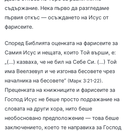
съдържание. Нека първо да разгледаме
първия откъс — осъждането на Исус от
фарисеите.
Според Библията оценката на фарисеите за
Самия Исус и нещата, които Той върши, е:
„(…) казваха, че не бил на Себе Си. (…) Той
има Веелзевул и че изгонва бесовете чрез
началника на бесовете“
.
(Марк 3:21-22)
Преценката на книжниците и фарисеите за
Господ Исус не беше просто подражание на
словата на други хора, нито беше
необосновано предположение — това беше
заключението, което те направиха за Господ