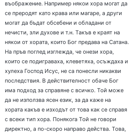
въображение. Например някои хора могат да
се преродят като крава или магаре, а други
могат да бъдат обсебени и обладани от
нечисти, зли духове и т.н. Такъв е краят на
някои от хората, които Бог предава на Сатана.
На пръв поглед изглежда, че онези хора,
които се подиграваха, клеветяха, осъждаха и
хулеха Господ Исус, не са понесли никакви
последствия. В действителност обаче Бог
има подход за справяне с всичко. Той може
да не използва ясен език, за да каже на
хората какъв е изходът от това как се справя
с всеки тип хора. Понякога Той не говори
директно, а по-скоро направо действа. Това,