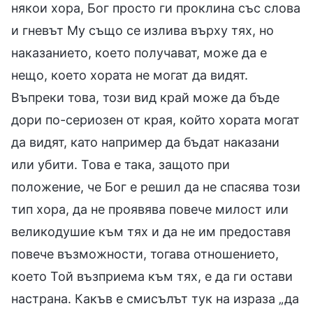
някои хора, Бог просто ги проклина със слова
и гневът Му също се излива върху тях, но
наказанието, което получават, може да е
нещо, което хората не могат да видят.
Въпреки това, този вид край може да бъде
дори по-сериозен от края, който хората могат
да видят, като например да бъдат наказани
или убити. Това е така, защото при
положение, че Бог е решил да не спасява този
тип хора, да не проявява повече милост или
великодушие към тях и да не им предоставя
повече възможности, тогава отношението,
което Той възприема към тях, е да ги остави
настрана. Какъв е смисълът тук на израза „да