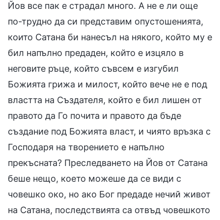
Йов все пак е страдал много. А не е ли още
по-трудно да си представим опустошенията,
които Сатана би нанесъл на някого, който му е
бил напълно предаден, който е изцяло в
неговите ръце, който съвсем е изгубил
Божията грижа и милост, който вече не е под
властта на Създателя, който е бил лишен от
правото да Го почита и правото да бъде
създание под Божията власт, и чиято връзка с
Господаря на творението е напълно
прекъсната? Преследването на Йов от Сатана
беше нещо, което можеше да се види с
човешко око, но ако Бог предаде нечий живот
на Сатана, последствията са отвъд човешкото