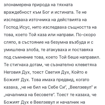
злонамерена природа на тяхната
враждебност към Бог и истината. Те не
изследваха източника на действията на
Господ Исус, нито изследваха същността на
това, което Той каза или направи. По-скоро
сляпо, в състояние на безумна възбуда и с
умишлена злоба, те атакуваха и поставяха
под съмнение това, което Той беше направил.
Те стигнаха дотам, че съзнателно клеветяха
Неговия Дух, тоест Светия Дух, Който е
Божият Дух. Това имаха предвид, когато
казаха, „че не бил на Себе Си“, „Веелзевул“ и
„началника на бесовете“. Тоест те казаха, че
Божият Дух е Веелзевул и началник на