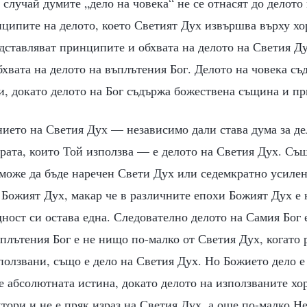
 случай думите „дело на човека“ не се отнасят до делото
нципите на делото, което Светият Дух извършва върху хо
ставляват принципите и обхвата на делото на Светия Ду
хвата на делото на въплътения Бог. Делото на човека с
, докато делото на Бог съдържа божествена същина и п
ието на Светия Дух — независимо дали става дума за де
ората, които Той използва — е делото на Светия Дух. Съ
 може да бъде наречен Свети Дух или седемкратно усилен
 Божият Дух, макар че в различните епохи Божият Дух е
ност си остава една. Следователно делото на Самия Бог 
ъплътения Бог е не нищо по-малко от Светия Дух, когато 
зползвани, също е дело на Светия Дух. Но Божието дело е
е абсолютната истина, докато делото на използваните хо
ори и не е пряк израз на Светия Дух, а още по-малко Не