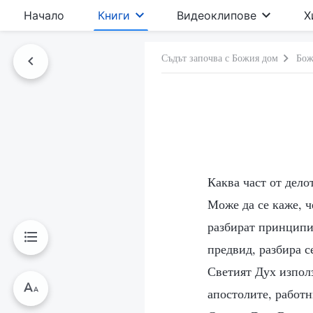
Начало
Книги
Видеоклипове
Х
Съдът започва с Божия дом
Бож
Каква част от дело
Може да се каже, ч
разбират принципит
предвид, разбира с
Светият Дух използ
апостолите, работн