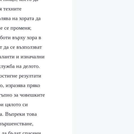
я техните
лява на хората да
е се променя;
боти върху хора в
т да се възползват
таланти и изначални
служба на делото.
постигне резултати
о, изразява пряко
стъпно за човешките
ри цялото си
а. Въпреки това
ъвършенстване,
 да бъдат спасени,