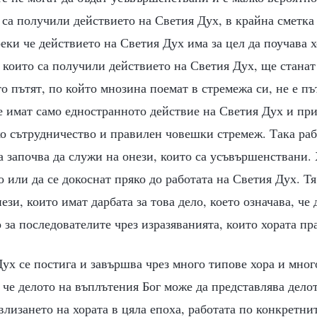
 са получили действието на Светия Дух, в крайна сметка
еки че действието на Светия Дух има за цел да поучава х
, които са получили действието на Светия Дух, ще стана
о пътят, по който мнозина поемат в стремежа си, не е пъ
е имат само едностранното действие на Светия Дух и при
о сътрудничество и правилен човешки стремеж. Така раб
а започва да служи на онези, които са усъвършенствани. 
о или да се докоснат пряко до работата на Светия Дух. Т
ези, които имат дарбата за това дело, което означава, че
 за последователите чрез изразяванията, които хората пр
ух се постига и завършва чрез много типове хора и мног
че делото на въплътения Бог може да представлява делот
влизането на хората в цяла епоха, работата по конкретни