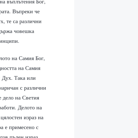
 на въплътения Бог,
рата. Въпреки че
х, те са различни
ъдържа човешка
ринципи.
лото на Самия Бог,
щността на Самия
 Дух. Така или
 наричан с различни
е дело на Светия
работи. Делото на
 цялостен израз на
ра е примесено с
гов пълен израз.