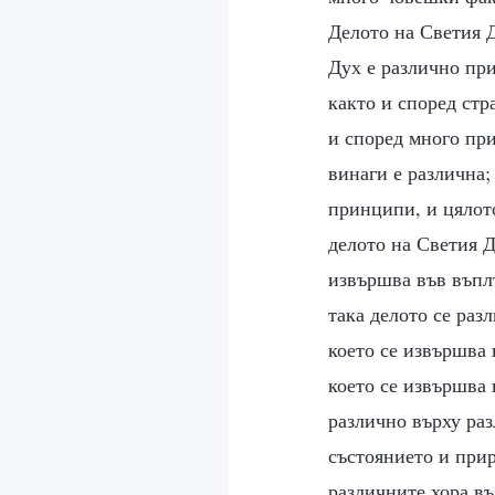
Делото на Светия Д
Дух е различно при
както и според стр
и според много при
винаги е различна;
принципи, и цялото
делото на Светия Д
извършва във въплъ
така делото се раз
което се извършва 
което се извършва 
различно върху раз
състоянието и прир
различните хора въ