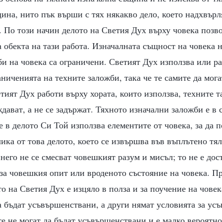
ина, нито пък върши с тях някакво дело, което надхвърл
 По този начин делото на Светия Дух върху човека позво
 обекта на тази работа. Изначалната същност на човека н
и на човека са ограничени. Светият Дух използва или ра
аниченията на техните заложби, така че те самите да мога
етият Дух работи върху хората, които използва, техните 
дават, а не се задържат. Тяхното изначални заложби е в 
е в делото Си Той използва елементите от човека, за да 
злика от това делото, което се извършва във въплътено тял
 него не се смесват човешкият разум и мисъл; то не е до
за човешкия опит или вроденото състояние на човека. П
о на Светия Дух е изцяло в полза и за поучение на човек
а бъдат усъвършенствани, а други нямат условията за ус
 те не могат да бъдат усъвършенствани и е малко вероятно