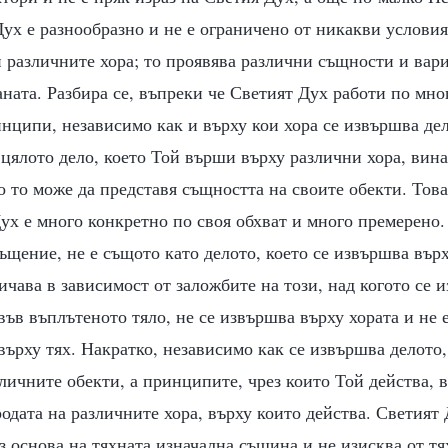
ух е разнообразно и не е ограничено от никакви условия
 различните хора; то проявява различни същности и вари
аната. Разбира се, въпреки че Светият Дух работи по мн
нципи, независимо как и върху кои хора се извършва де
 цялото дело, което Той върши върху различни хора, вин
 то може да представя същността на своите обекти. Това
ух е много конкретно по своя обхват и много премерено. 
щение, не е същото като делото, което се извършва върх
личава в зависимост от заложбите на този, над когото се 
във въплътеното тяло, не се извършва върху хората и не 
върху тях. Накратко, независимо как се извършва делото,
личните обекти, а принципите, чрез които Той действа, 
одата на различните хора, върху които действа. Светият
з основа на тяхната изначална същина и не изисква от тя