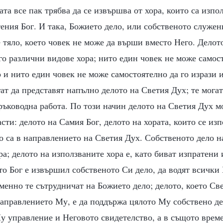
ата все пак трябва да се извършва от хора, които са изпо
тения Бог. И така, Божието дело, или собственото служени
тяло, което човек не може да върши вместо Него. Делот
о различни видове хора; нито един човек не може самост
 и нито един човек не може самостоятелно да го изрази 
ат да представят напълно делото на Светия Дух; те могат
ръководна работа. По този начин делото на Светия Дух м
сти: делото на Самия Бог, делото на хората, които се изп
о са в направлението на Светия Дух. Собственото дело на
ра; делото на използваните хора е, като биват изпратени
то Бог е извършил собственото Си дело, да водят всички
менно те сътрудничат на Божието дело; делото, което С
 направлението Му, е да поддържа цялото Му собствено дел
у управление и Неговото свидетелство, а в същото време