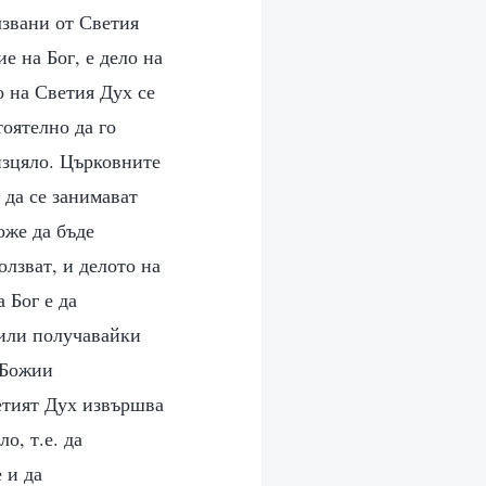
лзвани от Светия
е на Бог, е дело на
о на Светия Дух се
оятелно да го
изцяло. Църковните
 да се занимават
оже да бъде
олзват, и делото на
 Бог е да
 или получавайки
 Божии
ветият Дух извършва
о, т.е. да
 и да