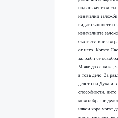
надхвърля тази същ
изначални заложби.
видят същността на
изначалните заложб
съответствие с огр
от него. Когато Св
заложби се освобож
Може да се каже, ч
в това дело. За ра
делото на Духа и в
способности, нито 
многообразие делот
някои хора могат д
което означава, че