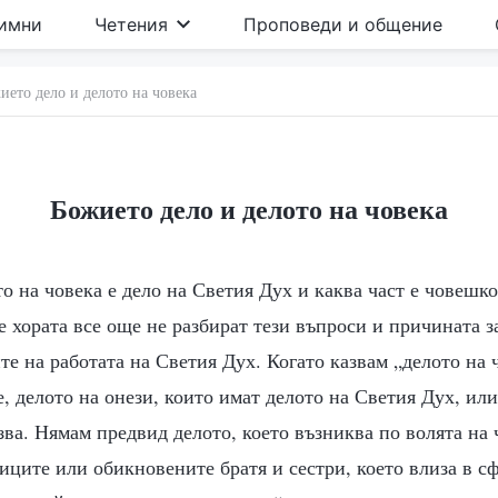
имни
Четения
Проповеди и общение
ието дело и делото на човека
Божието дело и делото на човека
то на човека е дело на Светия Дух и каква част е човешк
е хората все още не разбират тези въпроси и причината за
е на работата на Светия Дух. Когато казвам „делото на 
е, делото на онези, които имат делото на Светия Дух, или
ва. Нямам предвид делото, което възниква по волята на ч
иците или обикновените братя и сестри, което влиза в сф