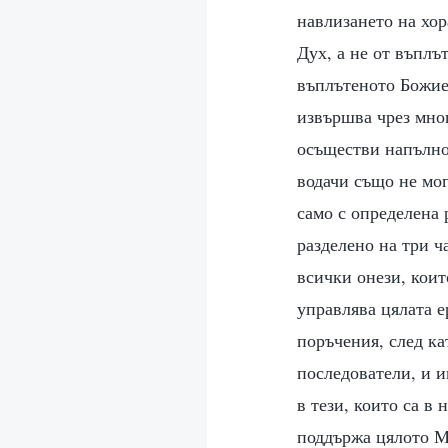
навлизането на хор
Дух, а не от въплъ
въплътеното Божие 
извършва чрез мног
осъществи напълно
водачи също не мог
само с определена 
разделено на три ча
всички онези, коит
управлява цялата е
поръчения, след ка
последователи, и и
в тези, които са в
поддържа цялото М