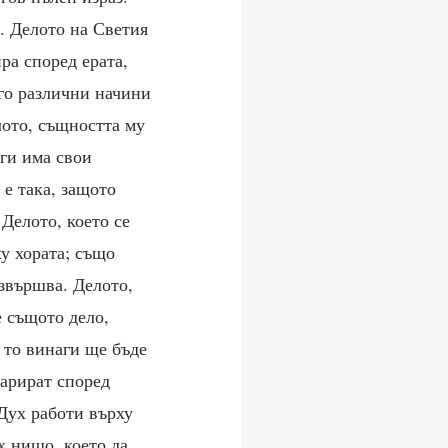
. Делото на Светия
ра според ерата,
ого различни начини
лото, същността му
аги има свои
 е така, защото
Делото, което се
у хората; също
извършва. Делото,
е същото дело,
 то винаги ще бъде
варират според
 Дух работи върху
х нищо, което да