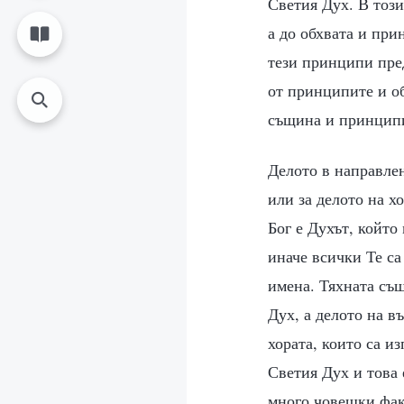
Светия Дух. В този
а до обхвата и при
тези принципи пред
от принципите и об
същина и принципи
Делото в направлен
или за делото на х
Бог е Духът, който
иначе всички Те са
имена. Тяхната същ
Дух, а делото на в
хората, които са и
Светия Дух и това 
много човешки факт