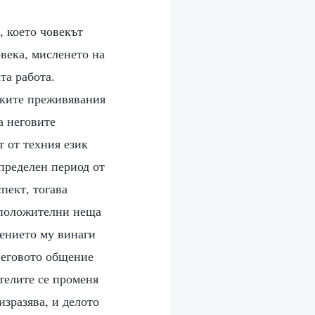
истината. То не е по силите на някого, който е способен само на отричане, който умее да се суети или който иска да отдаде всичко от себе си; хората, които нямат опит в истината, които не са били окастрени или съдени, не са способни да вършат такова дело. Хората без опит, които са хора без реалност, не са способни да видят ясно реалността, защото самите те не притежават тази същност. Така че хората от този тип не само са неспособни да вършат работа на водачество, но и самите те, ако останат без истината за дълъг период от време, ще бъдат отстранени. Прозрението, което изразяваш, може да е потвърждение за несгодите, които си преживял в живота си, на нещата, за които си наказан, и на проблемите, за които си бил съден. Това важи и за изпитанията: когато човек е облагороден, когато човек е слаб — това са все области, в които има опит, в които има път. Например, ако някой има трудности в брака си, той често ще споделя: „Благодаря на Бог, слава на Бог, трябва да удовлетворя Божиите намерения и да Му отдам целия си живот, и трябва да предам брака си изцяло в Божиите ръце. Готов съм да посветя целия си живот на Бог“. Всичко, което е вътре в човека, може чрез общуването да покаже кой е той. Темпото на речта на даден човек, дали говори силно или тихо — всичко това е без значение за опита и не може да отрази какво притежава той и какво е. Това може да определи само дали индивидуалността му е добра или лоша, дали природата му е добра или лоша, но не може да се приравни към това дали има опит. Способността да се изразяваш в речта или умението или бързината, с която говориш, е само въпрос на практика и не може да замени опита. Когато