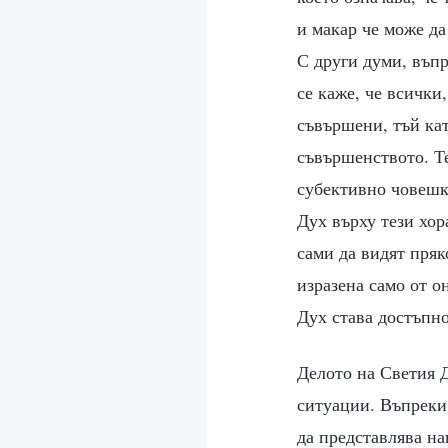
и макар че може да
С други думи, въпр
се каже, че всички
съвършени, тъй кат
съвършенството. Т
субективно човешк
Дух върху тези хор
сами да видят пряк
изразена само от он
Дух става достъпно
Делото на Светия Д
ситуации. Въпреки 
да представлява на