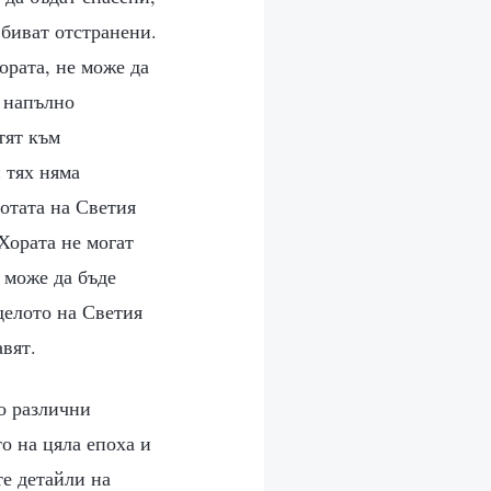
 биват отстранени.
ората, не може да
т напълно
тят към
 тях няма
отата на Светия
Хората не могат
я може да бъде
 делото на Светия
авят.
о различни
о на цяла епоха и
те детайли на