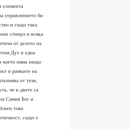
и елемента
 на управлението би
ство и също така
секи стимул и всяка
зтича от делото на
етия Дух в една
 и което няма нищо
ект в рамките на
зпълнява от тези,
та, че и двете са
на Самия Бог и
Освен това
нтичност, също е