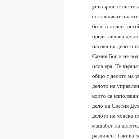
усъвършенства тези
съставляват цялото
било в пълен засто
представлява делот
насока на делото н
Самия Бог и не вод
цяла ера. Те върша
общо с делото на у
делото на управлен
които са използван
дело на Светия Ду
делото на човека п
мащабът на делото
различен. Такива с