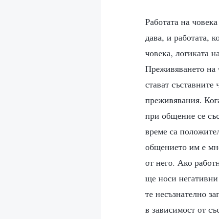
Работата на човека изразява неговия опит и неговата човешка природа. Това, което човекът дава, и работата, което върши, представляват самия него. Прозрението на човека, мисленето на човека, логиката на човека и богатото му въображение са включени в неговата работа. Преживяването на човека най-вече може да означи неговата работа, а човешките преживявания стават съставните части на работата му. Работата на човека може да изразява неговите преживявания. Когато някои хора имат негативни преживявания, голяма част от техния език при общение се състои от негативни елементи. Ако преживяванията им за определен период от време са положителни и в особено голяма степен имат път в положителен аспект, тогава общението им е много вдъхновяващо и хората са в състояние да придобият положителни неща от него. Ако работникът стане негативен за определен период от време, общението му винаги ще носи негативни елементи. Такъв вид общение обезсърчава хората; след неговото общение те несъзнателно започват да се чувстват отчаяни. Състоянието на последователите се променя в зависимост от състоянието на водача. Какъвто е работникът отвътре, това изразява, и делото на Светия Дух често се променя със състоянието на човека. Той работи според преживяванията на хората и не ги принуждава, а поставя изисквания към тях според нормалния ход на техния опит. Тоест човешкото общение се различава от Божието слово. Това, за което хората разговарят, предава техните индивидуални прозрения и преживявания, като изразява техните прозрения и преживявания въз основа на Божието дело. Тяхна отговорност е да открият, след като Бог работи или говори, изречени от Него, кое от него трябва да практикуват и в кое да навлязат, и след това да го предадат на последователи. Следователно работата на човека представлява неговото навлизане и практикуване. Разбира се, тази работа е примесена с човешки уроци и преживявания или с определени човешки мисли. Както и да действа Светият Дух, независимо дали върху отделния човек, или чрез въплътения Бог, работниците неизменно изразяват това, което са. Въпреки че делото се извършва от Светия 