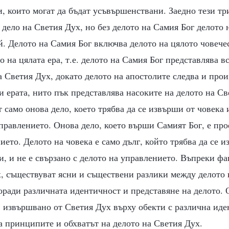
, които могат да бъдат усъвършенствани. Заедно тези тр
 дело на Светия Дух, но без делото на Самия Бог делото
й. Делото на Самия Бог включва делото на цялото човече
о на цялата ера, т.е. делото на Самия Бог представлява в
а Светия Дух, докато делото на апостолите следва и прои
и ерата, нито пък представлява насоките на делото на Св
т само онова дело, което трябва да се извърши от човека
правлението. Онова дело, което върши Самият Бог, е про
ието. Делото на човека е само дълг, който трябва да се и
и, и не е свързано с делото на управлението. Въпреки фак
х, съществуват ясни и съществени разлики между делото 
оради различната идентичност и представяне на делото. 
, извършвано от Светия Дух върху обекти с различна иде
а принципите и обхватът на делото на Светия Дух.