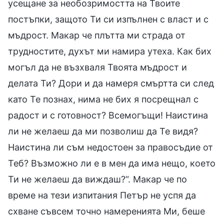
усещане за необозримостта на Твоите
постъпки, защото Ти си изпълнен с власт и с
мъдрост. Макар че плътта ми страда от
трудностите, духът ми намира утеха. Как бих
могъл да не възхваля Твоята мъдрост и
делата Ти? Дори и да намеря смъртта си след
като Те познах, нима не бих я посрещнал с
радост и с готовност? Всемогъщи! Наистина
ли не желаеш да ми позволиш да Те видя?
Наистина ли съм недостоен за правосъдие от
Теб? Възможно ли е в мен да има нещо, което
Ти не желаеш да виждаш?“. Макар че по
време на тези изпитания Петър не успя да
схване съвсем точно намеренията Ми, беше