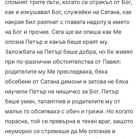
спомнят трите пъти, когато се отрекъл от Бог,
как е изкушавал Бог, служейки на Сатана, как
накрая бил разпнат с главата надолу в името
на Бог и прочие. Сега ще ви опиша как Ме
опозна Петър и какъв беше краят му.
Заложбата на Петър беше добра, но бе живял
при по-различни обстоятелства от Павел:
родителите му Ме преследваха, бяха
обсебени от Сатана демони и затова не бяха
научили Петър на нищичко за Бог. Петър
беше умен, талантлив и родителите му от
малък го обсипваха с обич и грижи. Но когато
порасна, той се превърна в техен враг, защото
неуморно се стремеше да Ме опознае и