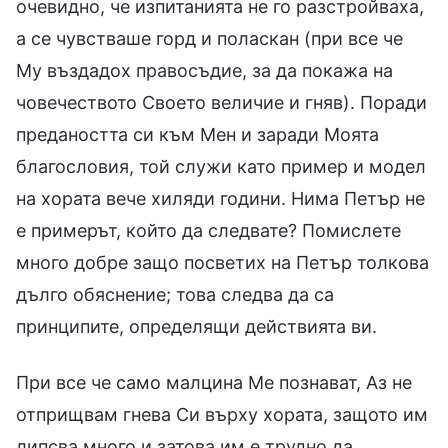
очевидно, че изпитанията не го разстройваха,
а се чувстваше горд и поласкан (при все че
Му въздадох правосъдие, за да покажа на
човечеството Своето величие и гняв). Поради
предаността си към Мен и заради Моята
благословия, той служи като пример и модел
на хората вече хиляди години. Нима Петър не
е примерът, който да следвате? Помислете
много добре защо посветих на Петър толкова
дълго обяснение; това следва да са
принципите, определящи действията ви.
При все че само малцина Ме познават, Аз не
отприщвам гнева Си върху хората, защото им
липсва много и затова им е трудно да