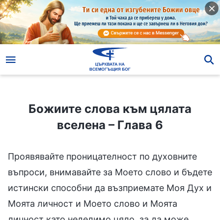
Божиите слова към цялата вселена – Глава 6
Божиите слова към цялата
вселена – Глава 6
Проявявайте проницателност по духовните
въпроси, внимавайте за Моето слово и бъдете
истински способни да възприемате Моя Дух и
Моята личност и Моето слово и Моята
личност като неделимо цяло, за да може