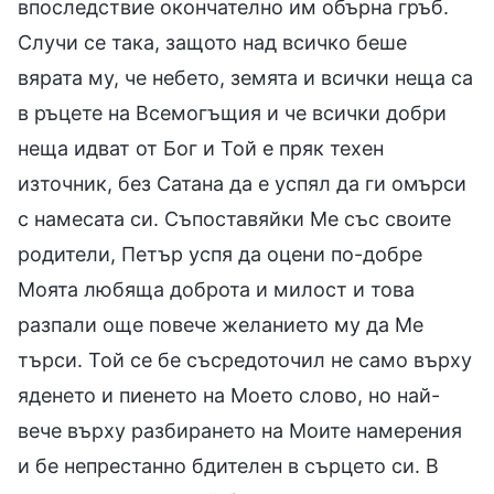
впоследствие окончателно им обърна гръб.
Случи се така, защото над всичко беше
вярата му, че небето, земята и всички неща са
в ръцете на Всемогъщия и че всички добри
неща идват от Бог и Той е пряк техен
източник, без Сатана да е успял да ги омърси
с намесата си. Съпоставяйки Ме със своите
родители, Петър успя да оцени по-добре
Моята любяща доброта и милост и това
разпали още повече желанието му да Ме
търси. Той се бе съсредоточил не само върху
яденето и пиенето на Моето слово, но най-
вече върху разбирането на Моите намерения
и бе непрестанно бдителен в сърцето си. В