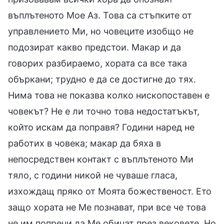
въплътеното Мое Аз. Това са стъпките от
управлението Ми, но човеците изобщо не
подозират какво предстои. Макар и да
говорих разбираемо, хората са все така
объркани; трудно е да се достигне до тях.
Нима това не показва колко нископоставен е
човекът? Не е ли точно това недостатъкът,
който искам да поправя? Години наред не
работих в човека; макар да бяха в
непосредствен контакт с въплътеното Ми
тяло, с години никой не чуваше гласа,
изхождащ пряко от Моята божественост. Ето
защо хората не Ме познават, при все че това
не им попречи да Ме обичат през вековете. Но