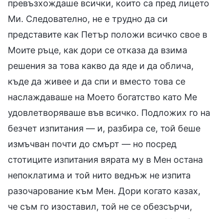
превъзхождаше всички, които са пред лицето
Ми. Следователно, не е трудно да си
представите как Петър положи всичко свое в
Моите ръце, как дори се отказа да взима
решения за това какво да яде и да облича,
къде да живее и да спи и вместо това се
наслаждаваше на Моето богатство като Ме
удовлетворяваше във всичко. Подложих го на
безчет изпитания — и, разбира се, той беше
измъчван почти до смърт — но посред
стотиците изпитания вярата му в Мен остана
непоклатима и той нито веднъж не изпита
разочарование към Мен. Дори когато казах,
че съм го изоставил, той не се обезсърчи,