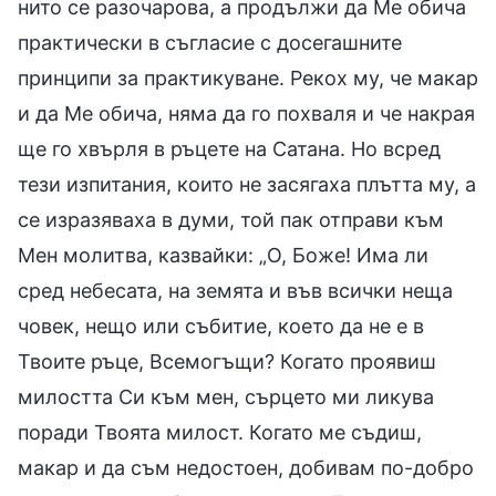
нито се разочарова, а продължи да Ме обича
практически в съгласие с досегашните
принципи за практикуване. Рекох му, че макар
и да Ме обича, няма да го похваля и че накрая
ще го хвърля в ръцете на Сатана. Но всред
тези изпитания, които не засягаха плътта му, а
се изразяваха в думи, той пак отправи към
Мен молитва, казвайки: „О, Боже! Има ли
сред небесата, на земята и във всички неща
човек, нещо или събитие, което да не е в
Твоите ръце, Всемогъщи? Когато проявиш
милостта Си към мен, сърцето ми ликува
поради Твоята милост. Когато ме съдиш,
макар и да съм недостоен, добивам по-добро