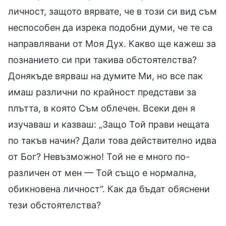
личност, защото вярвате, че в този си вид съм
неспособен да изрека подобни думи, че те са
направлявани от Моя Дух. Какво ще кажеш за
познанието си при такива обстоятелства?
Донякъде вярваш на думите Ми, но все пак
имаш различни по крайност представи за
плътта, в която Съм облечен. Всеки ден я
изучаваш и казваш: „Защо Той прави нещата
по такъв начин? Дали това действително идва
от Бог? Невъзможно! Той не е много по-
различен от мен — Той също е нормална,
обикновена личност“. Как да бъдат обяснени
тези обстоятелства?