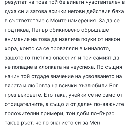
резултат на това той бе винаги чувствителен в
духа си и затова всички негови действия бяха
в съответствие с Моите намерения. За да се
подтиква, Петър обикновено обръщаше
внимание на това да извлича поуки от някои
хора, които са се проваляли в миналото,
защото го гнетяха опасения и той самият да
не попадне в клопката на неуспеха. По същия
начин той отдаде значение на усвояването на
вярата и любовта на всички възлюбили Бог
през вековете. Ето така, учейки се не само от
отрицателните, а също и от далеч по-важните
положителни примери, той доби по-бързо
такъв ръст, че по знанието си за Мен