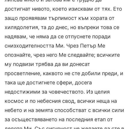
достигнат нивото, което изисквам от тях. Ето
защо проявявам търпимост към хората от
хилядолетия, та до днес, но въпреки това се
надявам, че няма да се отпуснете поради
снизходителността Ми. Чрез Петър Ме
опознайте, чрез него Ме следвайте; всичките
му подвизи трябва да ви донесат
просветление, каквото не сте добили преди, и
така ще достигнете сфери, досега
недостижими за човечеството. Из целия
космос и по небесния свод, всички неща на
небето и на земята способстват с всички сили
за осъществяването на последния етап от
делото Ми. Със сигурност не желаете да сте в