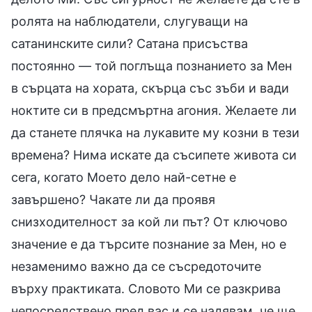
ролята на наблюдатели, слугуващи на
сатанинските сили? Сатана присъства
постоянно — той поглъща познанието за Мен
в сърцата на хората, скърца със зъби и вади
ноктите си в предсмъртна агония. Желаете ли
да станете плячка на лукавите му козни в тези
времена? Нима искате да съсипете живота си
сега, когато Моето дело най-сетне е
завършено? Чакате ли да проявя
снизходителност за кой ли път? От ключово
значение е да търсите познание за Мен, но е
незаменимо важно да се съсредоточите
върху практиката. Словото Ми се разкрива
непосредствено пред вас и се надявам, че ще