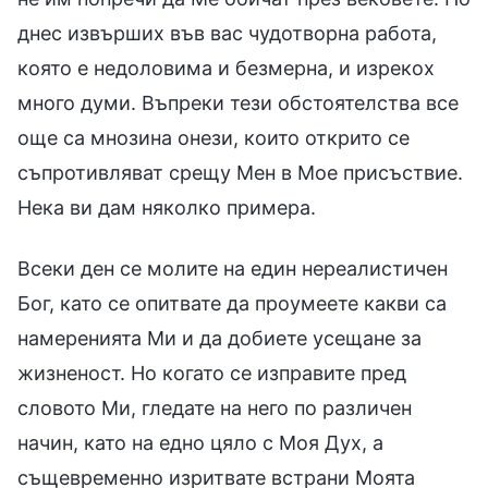
днес извърших във вас чудотворна работа,
която е недоловима и безмерна, и изрекох
много думи. Въпреки тези обстоятелства все
още са мнозина онези, които открито се
съпротивляват срещу Мен в Мое присъствие.
Нека ви дам няколко примера.
Всеки ден се молите на един нереалистичен
Бог, като се опитвате да проумеете какви са
намеренията Ми и да добиете усещане за
жизненост. Но когато се изправите пред
словото Ми, гледате на него по различен
начин, като на едно цяло с Моя Дух, а
същевременно изритвате встрани Моята