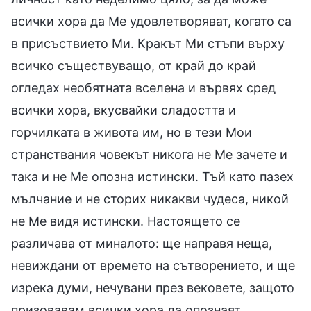
всички хора да Ме удовлетворяват, когато са
в присъствието Ми. Кракът Ми стъпи върху
всичко съществуващо, от край до край
огледах необятната вселена и вървях сред
всички хора, вкусвайки сладостта и
горчилката в живота им, но в тези Мои
странствания човекът никога не Ме зачете и
така и не Ме опозна истински. Тъй като пазех
мълчание и не сторих никакви чудеса, никой
не Ме видя истински. Настоящето се
различава от миналото: ще направя неща,
невиждани от времето на сътворението, и ще
изрека думи, нечувани през вековете, защото
призовавам всички хора да опознаят