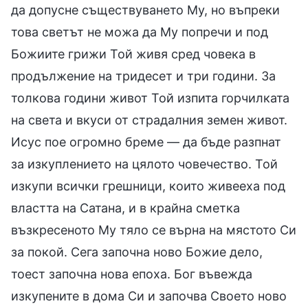
да допусне съществуването Му, но въпреки
това светът не можа да Му попречи и под
Божиите грижи Той живя сред човека в
продължение на тридесет и три години. За
толкова години живот Той изпита горчилката
на света и вкуси от страдалния земен живот.
Исус пое огромно бреме — да бъде разпнат
за изкуплението на цялото човечество. Той
изкупи всички грешници, които живееха под
властта на Сатана, и в крайна сметка
възкресеното Му тяло се върна на мястото Си
за покой. Сега започна ново Божие дело,
тоест започна нова епоха. Бог въвежда
изкупените в дома Си и започва Своето ново