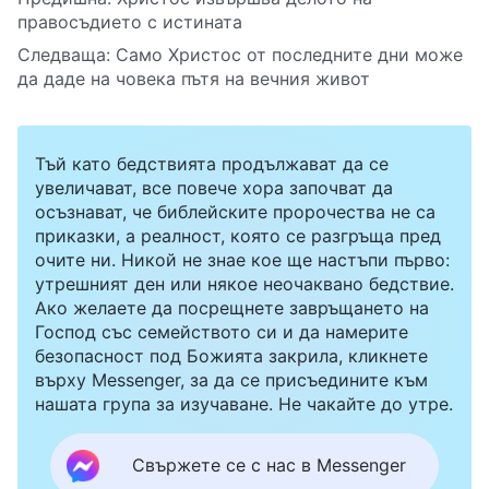
правосъдието с истината
Следваща:
Само Христос от последните дни може
да даде на човека пътя на вечния живот
Тъй като бедствията продължават да се
увеличават, все повече хора започват да
осъзнават, че библейските пророчества не са
приказки, а реалност, която се разгръща пред
очите ни. Никой не знае кое ще настъпи първо:
утрешният ден или някое неочаквано бедствие.
Ако желаете да посрещнете завръщането на
Господ със семейството си и да намерите
безопасност под Божията закрила, кликнете
върху Messenger, за да се присъедините към
нашата група за изучаване. Не чакайте до утре.
Свържете се с нас в Messenger