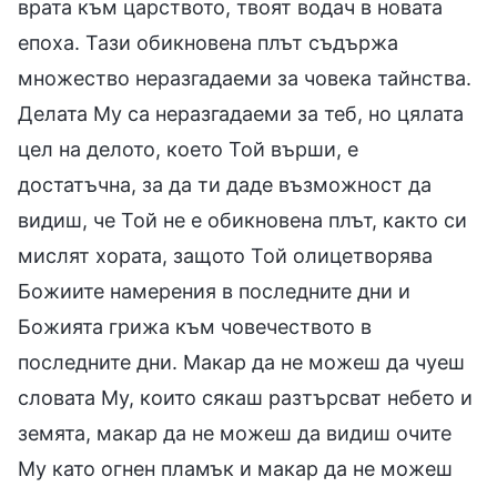
врата към царството, твоят водач в новата
епоха. Тази обикновена плът съдържа
множество неразгадаеми за човека тайнства.
Делата Му са неразгадаеми за теб, но цялата
цел на делото, което Той върши, е
достатъчна, за да ти даде възможност да
видиш, че Той не е обикновена плът, както си
мислят хората, защото Той олицетворява
Божиите намерения в последните дни и
Божията грижа към човечеството в
последните дни. Макар да не можеш да чуеш
словата Му, които сякаш разтърсват небето и
земята, макар да не можеш да видиш очите
Му като огнен пламък и макар да не можеш