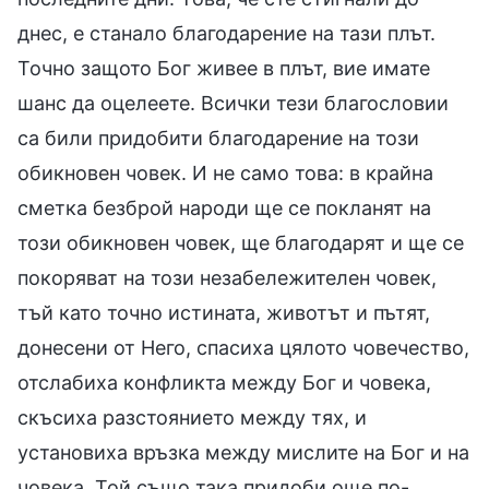
днес, е станало благодарение на тази плът.
Точно защото Бог живее в плът, вие имате
шанс да оцелеете. Всички тези благословии
са били придобити благодарение на този
обикновен човек. И не само това: в крайна
сметка безброй народи ще се покланят на
този обикновен човек, ще благодарят и ще се
покоряват на този незабележителен човек,
тъй като точно истината, животът и пътят,
донесени от Него, спасиха цялото човечество,
отслабиха конфликта между Бог и човека,
скъсиха разстоянието между тях, и
установиха връзка между мислите на Бог и на
човека. Той също така придоби още по-