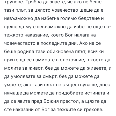
трупове. Трябва да знаете, че ако не беше
тази плът, за цялото човечество щеше да е
невъзможно да избегне голямо бедствие и
щеше да му е невъзможно да избегне още по-
тежкото наказание, което Бог налага на
човечеството в последните дни. Ако не се
беше родила тази обикновена плът, всички
щяхте да се намирате в състояние, в което да
молите за живот, без да можете да живеете, и
да умолявате за смърт, без да можете да
умрете; ако тази плът не съществуваше, днес
нямаше да можете да придобиете истината и
да се явите пред Божия престол, а щяхте да
сте наказани от Бог за тежките си грехове.