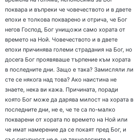
поквара и въпреки че човечеството и в двете
епохи е толкова покварено и отрича, че Бог
негов Господ, Бог унищожи само хората от
времето на Ной. Човечеството и в двете
епохи причинява големи страдания на Бог, но
досега Бог проявяваше търпение към хората
в последните дни. Защо е така? Замисляли ли
сте се някога над това? Ако наистина не
знаете, нека ви кажа. Причината, поради
която Бог може да дарява милост на хората в
последните дни, не е, че те са по-малко
покварени от хората по времето на Ной или
че имат намерение да се покаят пред Бог, и
със сигурност не е, че технологиите в