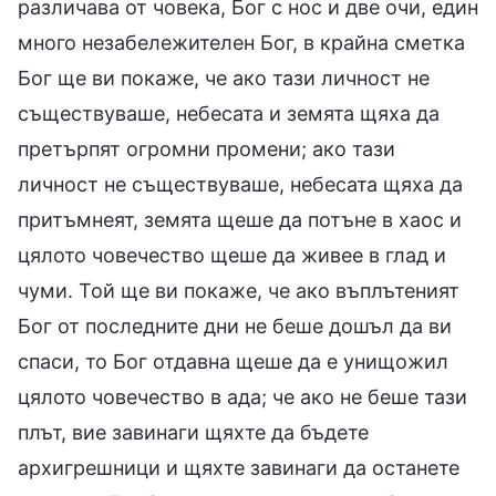
различава от човека, Бог с нос и две очи, един
много незабележителен Бог, в крайна сметка
Бог ще ви покаже, че ако тази личност не
съществуваше, небесата и земята щяха да
претърпят огромни промени; ако тази
личност не съществуваше, небесата щяха да
притъмнеят, земята щеше да потъне в хаос и
цялото човечество щеше да живее в глад и
чуми. Той ще ви покаже, че ако въплътеният
Бог от последните дни не беше дошъл да ви
спаси, то Бог отдавна щеше да е унищожил
цялото човечество в ада; че ако не беше тази
плът, вие завинаги щяхте да бъдете
архигрешници и щяхте завинаги да останете