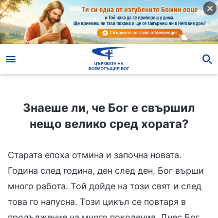
Знаеше ли, че Бог е свършил нещо велико сред хората?
Знаеше ли, че Бог е свършил
нещо велико сред хората?
Старата епоха отмина и започна новата.
Година след година, ден след ден, Бог върши
много работа. Той дойде на този свят и след
това го напусна. Този цикъл се повтаря в
продължение на много поколения. Днес Бог