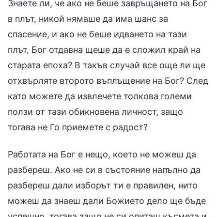
Знаете ли, че ако не беше завръщането на Бог
в плът, никой нямаше да има шанс за
спасение, и ако не беше идването на тази
плът, Бог отдавна щеше да е сложил край на
старата епоха? В такъв случай все още ли ще
отхвърляте второто въплъщение на Бог? След
като можете да извлечете толкова големи
ползи от тази обикновена личност, защо
тогава не Го приемете с радост?
Работата на Бог е нещо, което не можеш да
разбереш. Ако не си в състояние напълно да
разбереш дали изборът ти е правилен, нито
можеш да знаеш дали Божието дело ще бъде
успешно, тогава защо не си опиташ късмета и