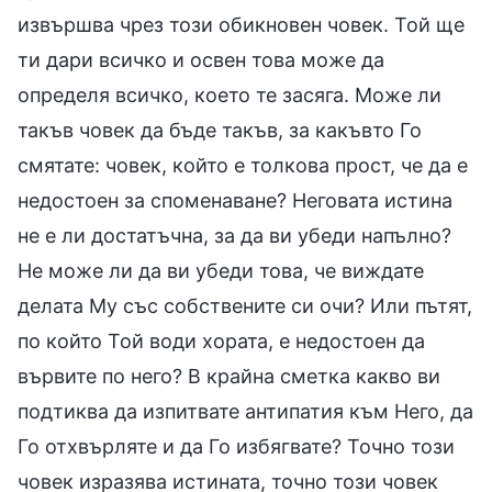
извършва чрез този обикновен човек. Той ще
ти дари всичко и освен това може да
определя всичко, което те засяга. Може ли
такъв човек да бъде такъв, за какъвто Го
смятате: човек, който е толкова прост, че да е
недостоен за споменаване? Неговата истина
не е ли достатъчна, за да ви убеди напълно?
Не може ли да ви убеди това, че виждате
делата Му със собствените си очи? Или пътят,
по който Той води хората, е недостоен да
вървите по него? В крайна сметка какво ви
подтиква да изпитвате антипатия към Него, да
Го отхвърляте и да Го избягвате? Точно този
човек изразява истината, точно този човек