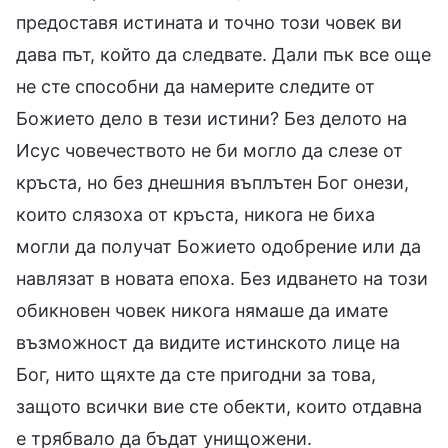
предоставя истината и точно този човек ви
дава път, който да следвате. Дали пък все още
не сте способни да намерите следите от
Божието дело в тези истини? Без делото на
Исус човечеството не би могло да слезе от
кръста, но без днешния въплътен Бог онези,
които слязоха от кръста, никога не биха
могли да получат Божието одобрение или да
навлязат в новата епоха. Без идването на този
обикновен човек никога нямаше да имате
възможност да видите истинското лице на
Бог, нито щяхте да сте пригодни за това,
защото всички вие сте обекти, които отдавна
е трябвало да бъдат унищожени.