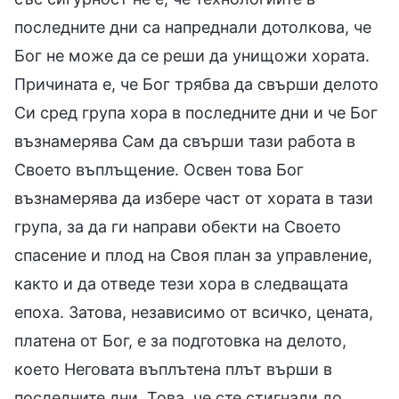
последните дни са напреднали дотолкова, че
Бог не може да се реши да унищожи хората.
Причината е, че Бог трябва да свърши делото
Си сред група хора в последните дни и че Бог
възнамерява Сам да свърши тази работа в
Своето въплъщение. Освен това Бог
възнамерява да избере част от хората в тази
група, за да ги направи обекти на Своето
спасение и плод на Своя план за управление,
както и да отведе тези хора в следващата
епоха. Затова, независимо от всичко, цената,
платена от Бог, е за подготовка на делото,
което Неговата въплътена плът върши в
последните дни. Това, че сте стигнали до