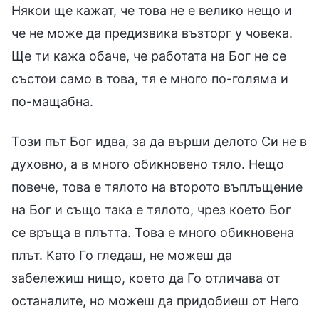
Някои ще кажат, че това не е велико нещо и
че не може да предизвика възторг у човека.
Ще ти кажа обаче, че работата на Бог не се
състои само в това, тя е много по-голяма и
по-мащабна.
Този път Бог идва, за да върши делото Си не в
духовно, а в много обикновено тяло. Нещо
повече, това е тялото на второто въплъщение
на Бог и също така е тялото, чрез което Бог
се връща в плътта. Това е много обикновена
плът. Като Го гледаш, не можеш да
забележиш нищо, което да Го отличава от
останалите, но можеш да придобиеш от Него