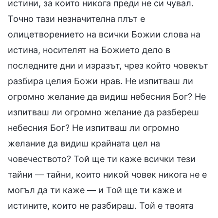
истини, за които никога преди не си чувал.
Точно тази незначителна плът е
олицетворението на всички Божии слова на
истина, носителят на Божието дело в
последните дни и изразът, чрез който човекът
разбира целия Божи нрав. Не изпитваш ли
огромно желание да видиш небесния Бог? Не
изпитваш ли огромно желание да разбереш
небесния Бог? Не изпитваш ли огромно
желание да видиш крайната цел на
човечеството? Той ще ти каже всички тези
тайни — тайни, които никой човек никога не е
могъл да ти каже — и Той ще ти каже и
истините, които не разбираш. Той е твоята