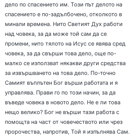
дело по спасението им. Този път делото на
спасението е по-задълбочено, отколкото в
минали времена. Нито Светият Дух работи
над човека, за да може той сам да се
промени, нито тялото на Исус се явява сред
човека, за да свърши това дело, още по-
малко се използват някакви други средства
за извършването на това дело. По-точно
Самият въплътен Бог върши работата и я
управлява. Прави го по този начин, за да
въведе човека в новото дело. Не е ли това
нещо велико? Бог не върши тази работа с
помощта на част от човечеството или чрез
пророчества, напротив, Той я изпълнява Сам.