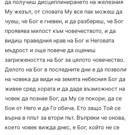
да получиш дисциплинирането на железния
Му жезъл, от словата Му все пак можеш да
чуеш, че Бог е гневен, и да разбереш, че Бог
проявява милост към човечеството, и да
видиш праведния нрав на Бог и Неговата
мъдрост и още повече да оцениш
загрижеността на Бог за цялото човечество.
Делото на Бог в последните дни е да позволи
на човека да види на земята небесния Бог да
живее сред хората и да даде възможност на
човек да познае Бог, да Му се покори, да се
бои от Него и да Го обича. Ето защо Той се
върна в плът за втори път. Въпреки че онова,
което човек вижда днес, е Бог, който не се