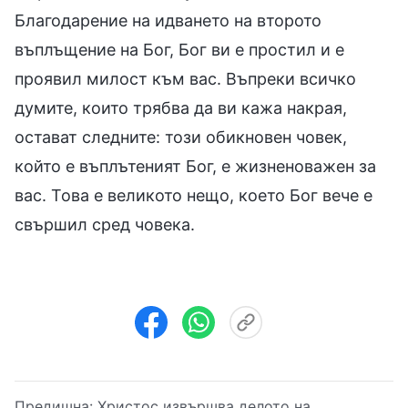
Благодарение на идването на второто
въплъщение на Бог, Бог ви е простил и е
проявил милост към вас. Въпреки всичко
думите, които трябва да ви кажа накрая,
остават следните: този обикновен човек,
който е въплътеният Бог, е жизненоважен за
вас. Това е великото нещо, което Бог вече е
свършил сред човека.
Предишна:
Христос извършва делото на