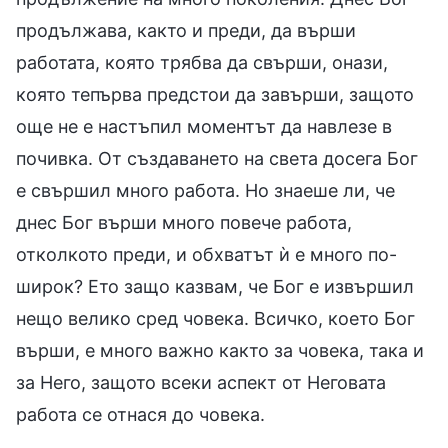
продължава, както и преди, да върши
работата, която трябва да свърши, онази,
която тепърва предстои да завърши, защото
още не е настъпил моментът да навлезе в
почивка. От създаването на света досега Бог
е свършил много работа. Но знаеше ли, че
днес Бог върши много повече работа,
отколкото преди, и обхватът ѝ е много по-
широк? Ето защо казвам, че Бог е извършил
нещо велико сред човека. Всичко, което Бог
върши, е много важно както за човека, така и
за Него, защото всеки аспект от Неговата
работа се отнася до човека.