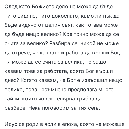
След като Божието дело не може да бъде
нито видяно, нито докоснато, камо ли пък да
бъде видяно от целия свят, как тогава може
да бъде нещо велико? Кое точно може да се
счита за велико? Разбира се, никой не може
да отрече, че каквато и работа да върши Бог,
тя може да се счита за велика, но защо
казвам това за работата, която Бог върши
днес? Когато казвам, че Бог е извършил нещо
велико, това несъмнено предполага много
тайни, които човек тепърва трябва да
разбере. Нека поговорим за тях сега.
Исус се роди в ясли в епоха, която не можеше