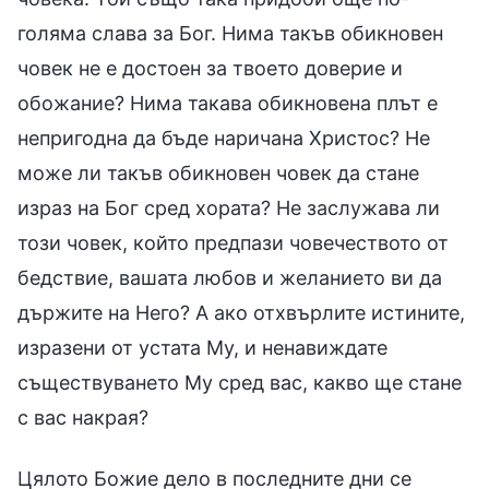
голяма слава за Бог. Нима такъв обикновен
човек не е достоен за твоето доверие и
обожание? Нима такава обикновена плът е
непригодна да бъде наричана Христос? Не
може ли такъв обикновен човек да стане
израз на Бог сред хората? Не заслужава ли
този човек, който предпази човечеството от
бедствие, вашата любов и желанието ви да
държите на Него? А ако отхвърлите истините,
изразени от устата Му, и ненавиждате
съществуването Му сред вас, какво ще стане
с вас накрая?
Цялото Божие дело в последните дни се