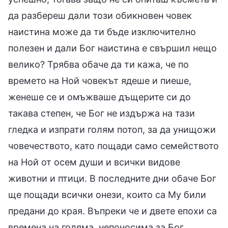
да разбереш дали този обикновен човек
наистина може да ти бъде изключително
полезен и дали Бог наистина е свършил нещо
велико? Трябва обаче да ти кажа, че по
времето на Ной човекът ядеше и пиеше,
женеше се и омъжваше дъщерите си до
такава степен, че Бог не издържа на тази
гледка и изпрати голям потоп, за да унищожи
човечеството, като пощади само семейството
на Ной от осем души и всички видове
животни и птици. В последните дни обаче Бог
ще пощади всички онези, които са Му били
предани до края. Въпреки че и двете епохи са
времена на голяма, непоносима за Бог