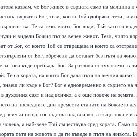
Затова казвам, че Бог живее в сърцата само на малцина и 
истина вярват в Бог, тези, които Той одобрява, тези, кои
вършенства. Те са тези, които Бог води. Тъй като са воден
а чули и видели Божия път за вечен живот. Тези, чиято вя
ват от Бог, от които Той се отвращава и които са отстране
отхвърлени от Бог, обречени да останат без пътя на живо
е за това къде пребъдва Бог. За разлика от тях онези, в 
ой. Те са хората, на които Бог дава пътя на вечния живот, 
а, знаеш ли къде е Бог? Бог е едновременно в сърцето на 
 в духовния свят и над всичко, а е още повече на земята,
нето на последните дни премести етапите на Божието де
ред всички неща, господства над всичко, а също така е и 
а човека, а най-вече Той съществува сред хората. Само п
хората пътя на живота и да ги въведе в пътя на живота. Б