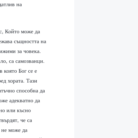
датлив на
с, Който може да
тежава същността на
тижими за човека.
ло, са самозванци.
в която Бог се е
ед хората. Тази
атъчно способна да
оже адекватно да
ано или късно
върдят, че са
 не може да