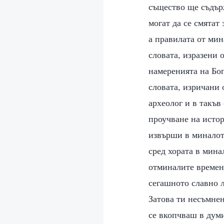
същество ще съдърж
могат да се смятат
а правилата от мин
словата, изразени о
намеренията на Бог
словата, изричани 
археолог и в такъв
проучване на истор
извърши в миналото
сред хората в мина
отминалите времена
сегашното славно л
Затова ти несъмнен
се вкопчваш в думи