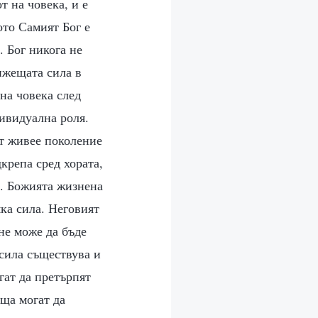
т на човека, и е
ото Самият Бог е
. Бог никога не
вижещата сила в
 на човека след
дивидуална роля.
ът живее поколение
крепа сред хората,
л. Божията жизнена
ка сила. Неговият
не може да бъде
сила съществува и
гат да претърпят
ща могат да