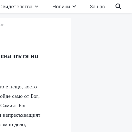
Свидетелства
Новини
За нас
от
века пътя на
то е нещо, което
ойде само от Бог,
 Самият Бог
 и непресъхващият
ромно дело,