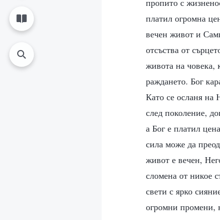
пропито с жизненос
платил огромна цен
вечен живот и Сами
отсъства от сърцет
живота на човека, 
раждането. Бог кар
Като се осланя на
след поколение, до
а Бог е платил цен
сила може да преод
живот е вечен, Нег
сломена от никое 
свети с ярко сияни
огромни промени, 