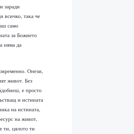
 и заради
и всичко, така че
ваш само
ината за Божието
а няма да
новременно. Онези,
ият живот. Без
идобиеш, е просто
ъстващ и истината
ика на истината,
есурс на живот,
е ти, цялото ти