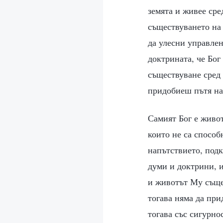
земята и живее сре
съществуването на 
да улесни управлен
доктрината, че Бог
съществуване сред 
придобиеш пътя на
Самият Бог е живо
които не са способ
напътствието, подк
думи и доктрини, 
и животът Му съще
тогава няма да пр
тогава със сигурно