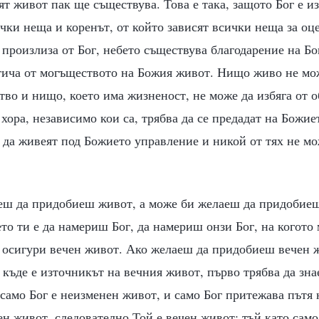
т живот пак ще съществува. Това е така, защото Бог е и
чки неща и коренът, от който зависят всички неща за оц
произлиза от Бог, небето съществува благодарение на Бо
тича от могъществото на Божия живот. Нищо живо не мо
во и нищо, което има жизненост, не може да избяга от о
 хора, независимо кои са, трябва да се предадат на Божие
 да живеят под Божието управление и никой от тях не мо
еш да придобиеш живот, а може би желаеш да придобиеш
то ти е да намериш Бог, да намериш онзи Бог, на когот
и осигури вечен живот. Ако желаеш да придобиеш вечен 
 къде е източникът на вечния живот, първо трябва да зна
е само Бог е неизменен живот, и само Бог притежава пътя
ен живот, следователно Той е вечен живот; тъй като само