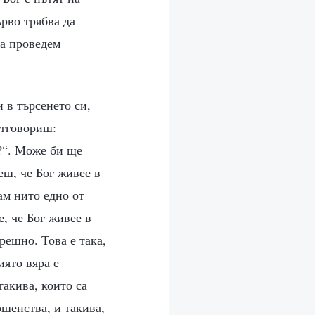
рво трябва да
га проведем
 в търсенето си,
отговориш:
и?“. Може би ще
ш, че Бог живее в
ам нито едно от
е, че Бог живее в
решно. Това е така,
иято вяра е
такива, които са
ршенства, и такива,