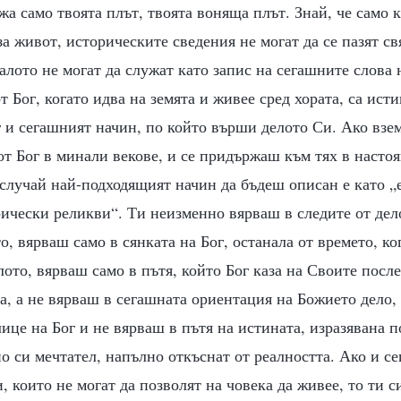
а само твоята плът, твоята воняща плът. Знай, че само
 за живот, историческите сведения не могат да се пазят св
алото не могат да служат като запис на сегашните слова 
т Бог, когато идва на земята и живее сред хората, са ист
 и сегашният начин, по който върши делото Си. Ако взе
от Бог в минали векове, и се придържаш към тях в настоя
 случай най-подходящият начин да бъдеш описан е като „
ически реликви“. Ти неизменно вярваш в следите от дело
, вярваш само в сянката на Бог, останала от времето, к
лото, вярваш само в пътя, който Бог каза на Своите посл
, а не вярваш в сегашната ориентация на Божието дело,
ице на Бог и не вярваш в пътя на истината, изразявана 
о си мечтател, напълно откъснат от реалността. Ако и с
, които не могат да позволят на човека да живее, то ти 