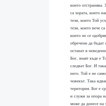
които отстранява. 
са хората, които на
тези, които Той усъ
тези, които вече с
които не се одобря
обречени да бъдат 
останат в неведени
Бог, знаят къде е Т
следват Бог. И так
него. Той е не само
човекът. Така идва
територия. Бог е с
и служи за опора н
може да донесе на 