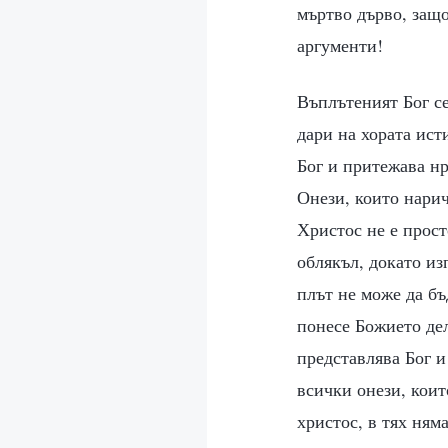
мъртво дърво, защо
аргументи!
Въплътеният Бог се
дари на хората ист
Бог и притежава нр
Онези, които нарич
Христос не е прост
облякъл, докато из
плът не може да бъ
понесе Божието дел
представлява Бог и
всички онези, коит
христос, в тях ням