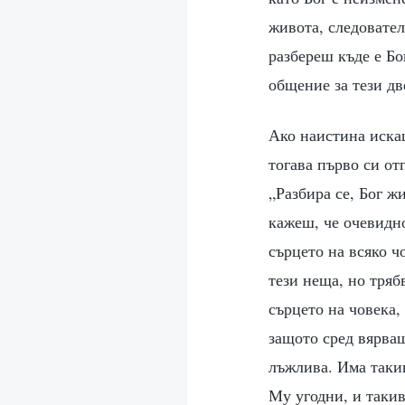
живота, следовател
разбереш къде е Бо
общение за тези дв
Ако наистина искаш
тогава първо си от
„Разбира се, Бог ж
кажеш, че очевидн
сърцето на всяко ч
тези неща, но тряб
сърцето на човека,
защото сред вярващ
лъжлива. Има такив
Му угодни, и такив