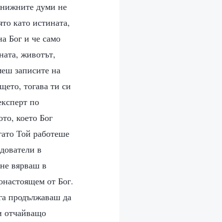
 книжните думи не
ято като истината,
на Бог и че само
ината, животът,
меш записите на
щето, тогава ти си
експерт по
то, което Бог
огато Той работеше
едователи в
 не вярваш в
понастоящем от Бог.
ега продължаваш да
си отчайващо