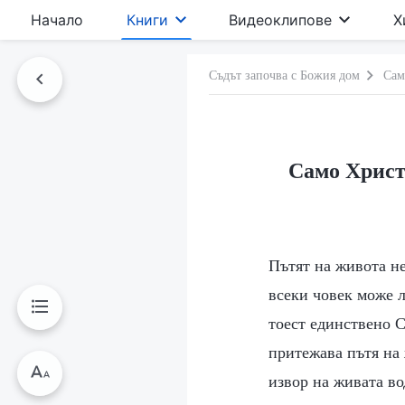
Начало
Книги
Видеоклипове
Х
Съдът започва с Божия дом
Сам
Само Христо
Пътят на живота не
всеки човек може л
тоест единствено 
притежава пътя на 
извор на живата во