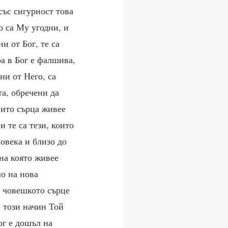
със сигурност това
то са Му угодни, и
и от Бог, те са
ра в Бог е фалшива,
ни от Него, са
та, обречени да
чиито сърца живее
и те са тези, които
човека и близо до
 на която живее
ло на нова
в човешкото сърце
о този начин Той
ог е дошъл на