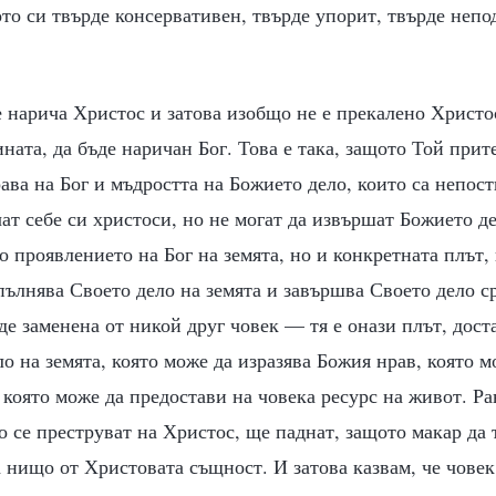
то си твърде консервативен, твърде упорит, твърде непо
 нарича Христос и затова изобщо не е прекалено Христо
ината, да бъде наричан Бог. Това е така, защото Той при
ава на Бог и мъдростта на Божието дело, които са непос
ат себе си христоси, но не могат да извършат Божието де
о проявлението на Бог на земята, но и конкретната плът, 
пълнява Своето дело на земята и завършва Своето дело ср
де заменена от никой друг човек — тя е онази плът, дост
о на земята, която може да изразява Божия нрав, която м
 която може да предостави на човека ресурс на живот. Р
о се преструват на Христос, ще паднат, защото макар да т
а нищо от Христовата същност. И затова казвам, че човек