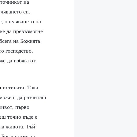
зточникът на
еляването си.
г, оцеляването на
же да превъзмогне
бсега на Божията
то господство,
же да избяга от
 истината. Така
о можеш да разчиташ
живот, първо
еш точно къде е
 на живота. Тъй
 Бог е пътят на