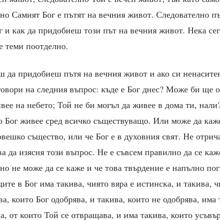
но Самият Бог е пътят на вечния живот. Следователно пъ
г и как да придобиеш този път на вечния живот. Нека се
е теми поотделно.
 да придобиеш пътя на вечния живот и ако си ненаситен
говори на следния въпрос: къде е Бог днес? Може би ще 
ивее на небето; Той не би могъл да живее в дома ти, нал
о Бог живее сред всичко съществуващо. Или може да каже
овешко същество, или че Бог е в духовния свят. Не отрич
ва да изясня този въпрос. Не е съвсем правилно да се каж
 но не може да се каже и че това твърдение е напълно пог
ите в Бог има такива, чиято вяра е истинска, и такива, ч
а, които Бог одобрява, и такива, които не одобрява, има 
а, от които Той се отвращава, и има такива, които усъвъ