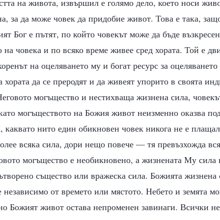
тта на живота, извършил е голямо дело, което носи живо
а, за да може човек да придобие живот. Това е така, защ
ят Бог е пътят, по който човекът може да бъде възкресен
о на човека и по всяко време живее сред хората. Той е д
коренът на оцеляването му и богат ресурс за оцеляването
а хората да се преродят и да живеят упорито в своята ин
 Неговото могъщество и нестихваща жизнена сила, човек
като могъществото на Божия живот неизменно оказва под
а, каквато нито един обикновен човек никога не е плаща
олее всяка сила, дори нещо повече — тя превъзхожда вся
овото могъщество е необикновено, а жизнената Му сила 
сътворено същество или вражеска сила. Божията жизнена 
е независимо от времето или мястото. Небето и земята мо
но Божият живот остава непроменен завинаги. Всички не