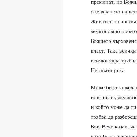
преминат, но Божия
оцеляването на вси
Животът на човека 
земята също произ
Божието върховенст
власт. Така всички
всички хора трябва
Неговата ръка.
Може би сега жела
или иначе, желание
и който може да т
трябва да разбереш
Бог. Вече казах, ч
като Бог е неизмен