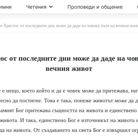
имни
Четения
Проповеди и общение
о Христос от последните дни може да даде на човека пътя на вечния жив
с от последните дни може да даде на чо
вечния живот
 е нещо, което който и да е човек може да притежава, ни
есно да постигне. Това е така, понеже животът може да д
Самият Бог притежава същността на живота и единствено
живота. И така, единствено Бог е източникът на живота
да на живота. От създаването на света Бог е извършил ог