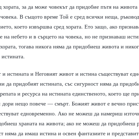
д хората, за да може човекът да придобие пътя на живота
човека. В същото време Той е сред всички неща, ръковод
ието, което извършва сред хората. Ето защо, ако призна
 е на небето и в сърцето на човека, но не признаваш ист
хората, тогава никога няма да придобиеш живота и никог
 истината.
т и истината и Неговият живот и истина съществуват ед
ни да придобият истината, със сигурност няма да придоб
репата и ресурса на истината единственото, което ще пр
и дори нещо повече — смърт. Божият живот е вечно прис
ствуват едновременно. Ако не можеш да намериш източн
идобиеш храната на живота; ако не можеш да придобиеш р
ст няма да имаш истина и освен фантазиите и представит