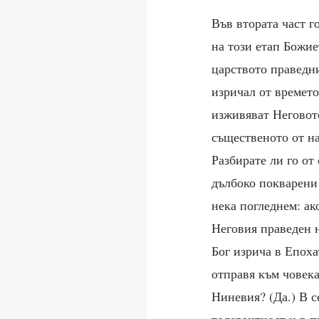
Във втората част г
на този етап Божие
царството праведни
изричал от времето
изживяват Неговото
същественото от на
Разбирате ли го от
дълбоко покварени
нека погледнем: ак
Неговия праведен н
Бог изрича в Епоха
отправя към човек
Ниневия? (Да.) В с
толерантност и в п