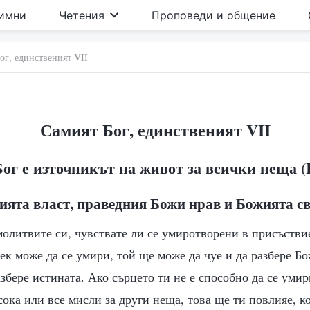
имни
Четения
Проповеди и общение
ог, единственият VII
Самият Бог, единственият VII
Бог е източникът на живот за всички неща (I
ията власт, праведния Божи нрав и Божията с
олитвите си, чувствате ли се умиротворени в присъствие
ек може да се умири, той ще може да чуе и да разбере Б
азбере истината. Ако сърцето ти не е способно да се умир
сока или все мисли за други неща, това ще ти повлияе, 