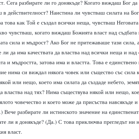
т. Сега разбирате ли го донякъде? Когато виждаш Бог да
 в действителност? Наистина ли чувстваш силата на Бог?
а това как Той е създал всички неща, чувстваш Неговата
во чувстваш, когато виждаш Божията власт над съдбата 
ата сила и мъдрост? Ако Бог не притежаваше тази сила, 
 ли да има качествата да властва над всички неща и над 
та и мъдростта, затова има и властта. Това е единствено
ие нима си виждал някога човек или същество със сила 
кой или нещо, което има силата да създаде небето, земя
да властва над тях? Нима съществува някой или нещо, ко
ялото човечество и което може да присъства навсякъде и
.) Вече разбирате ли истинското значение на единственат
ате ли я донякъде? (Да.) С това приключва прегледът ни н
ия власт.