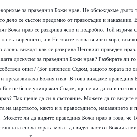
оворихме за праведния Божи нрав. Не обсъждахме дълго т
то дело се състои предимно от правосъдие и наказание. 
ят Божи нрав се разкрива ясно и подробно. Той изрича сл
 на сътворението, а в Неговите слова всички хора, всички
 слово, виждат как се разкрива Неговият праведен нрав. 
шата дискусия за праведния Божи нрав? Разбирате ли го
 собствен опит? (Бог изпепели Содом, защото хората по о
 и предизвикаха Божия гняв. В това виждаме праведния 
о Бог не беше унищожил Содом, щеше ли да си в състоян
рав? Пак щеше да си в състояние. Можете да го видите в
та на царството, както и в правосъдието, наказанието и 
а. Можете ли да видите праведния Божи нрав в това, че 
егашната епоха хората могат да видят част от Божията м
ромяната на Божието сърце, която следва покаянието на 