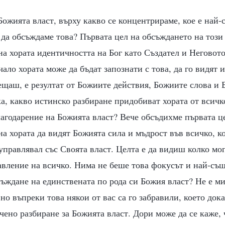
Божията власт, върху какво се концентрираме, кое е най
да обсъждаме това? Първата цел на обсъждането на този 
на хората идентичността на Бог като Създател и Неговот
ало хората може да бъдат запознати с това, да го видят и
ещаш, е резултат от Божиите действия, Божиите слова и 
а, какво истинско разбиране придобиват хората от всичк
лагодарение на Божията власт? Вече обсъдихме първата це
а хората да видят Божията сила и мъдрост във всичко, ко
управлявал със Своята власт. Целта е да видиш колко мо
авление на всичко. Нима не беше това фокусът и най-съ
ъждане на единствената по рода си Божия власт? Не е м
но въпреки това някои от вас са го забравили, което дока
ено разбиране за Божията власт. Дори може да се каже, 