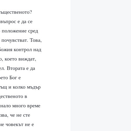
-същественото?
въпрос е да се
о положение сред
 почувстват. Това,
Божия контрол над
о, което виждат,
л. Втората е да
ето Бог е
гъщ и колко мъдър
щественото в
инало много време
зва, че не сте
че човекът не е