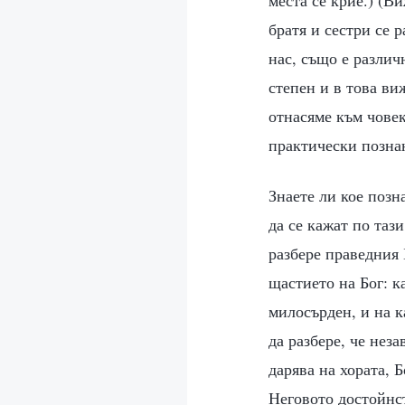
братя и сестри се 
нас, също е разли
степен и в това ви
отнасяме към човек
практически познан
Знаете ли кое поз
да се кажат по таз
разбере праведния 
щастието на Бог: к
милосърден, и на к
да разбере, че нез
дарява на хората, 
Неговото достойнст