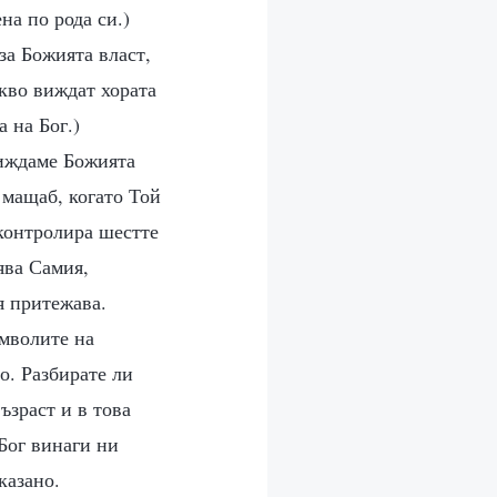
на по рода си.)
за Божията власт,
акво виждат хората
 на Бог.)
Виждаме Божията
 мащаб, когато Той
контролира шестте
ява Самия,
я притежава.
имволите на
о. Разбирате ли
ъзраст и в това
Бог винаги ни
казано.