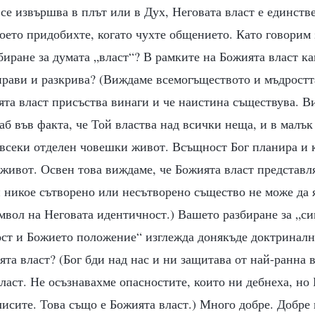
се извършва в плът или в Дух, Неговата власт е единстве
което придобихте, когато чухте общението. Като говорим 
биране за думата „власт“? В рамките на Божията власт к
 прави и разкрива? (Виждаме всемогъществото и мъдростта
ята власт присъства винаги и че наистина съществува. 
б във факта, че Той властва над всички неща, и в малък
 всеки отделен човешки живот. Всъщност Бог планира и 
живот. Освен това виждаме, че Божията власт представл
 никое сътворено или несътворено същество не може да 
мвол на Неговата идентичност.) Вашето разбиране за „с
ст и Божието положение“ изглежда донякъде доктриналн
та власт? (Бог бди над нас и ни защитава от най-ранна в
аст. Не осъзнавахме опасностите, които ни дебнеха, но 
исите. Това също е Божията власт.) Много добре. Добре 