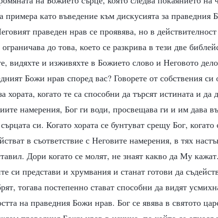
а примера като въведение към дискусията за праведния 
Неговият праведен нрав се проявява, но в действителнос
 ограничава до това, което се разкрива в тези две библе
те, видяхте и изживяхте в Божието слово и Неговото дело
дният Божи нрав според вас? Говорете от собствения си 
за хората, когато те са способни да търсят истината и да 
иите намерения, Бог ги води, просвещава ги и им дава в
 сърцата си. Когато хората се бунтуват срещу Бог, когато
йстват в съответствие с Неговите намерения, в тях настъ
ставил. Дори когато се молят, не знаят какво да Му кажат
те си представи и хрумвания и станат готови да съдейств
брят, тогава постепенно стават способни да видят усмихн
стта на праведния Божи нрав. Бог се явява в святото цар
иждам праведния Божи нрав в начина, по който се отнася