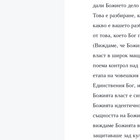
дали Божието дело 
Това е разбиране, 
какво е вашето раз
от това, което Бог
(Виждаме, че Божи
власт в широк маща
поема контрол над
етапа на човешкия 
Единствения Бог, и
Божията власт е си
Божията идентично
същността на Божия
виждаме Божията вл
защитаваше зад кул