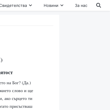
Свидетелства
Новини
За нас
)
вятост
то на Бог? (Да.)
ожието слово и ще
и, ако сърцето ти
когато присъстваш