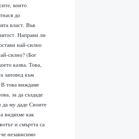
сите, които
тнася до
ята власт. Във
вятост. Направи ли
остави най-силно
най-силно? (Бог
оето казва. Това,
та заповед към
. В това виждаме
ова, за да създаде
 и да му даде Своите
ва видяхме как
вотът и смъртта са
 че независимо