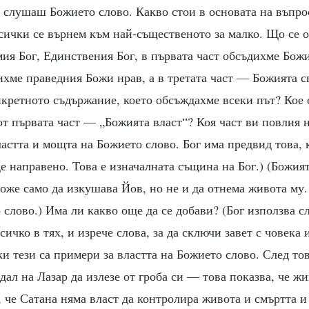
а слушаш Божието слово. Какво стои в основата на въпро
сички се върнем към най-същественото за малко. Що се о
ия Бог, Единствения Бог, в първата част обсъдихме Божи
ихме праведния Божи нрав, а в третата част — Божията с
нкретното съдържание, което обсъждахме всеки път? Кое 
от първата част — „Божията власт“? Коя част ви повлия 
астта и мощта на Божието слово. Бог има предвид това, к
де направено. Това е изначалната същина на Бог.) (Божия
може само да изкушава Йов, но не и да отнема живота му
 слово.) Има ли какво още да се добави? (Бог използва сл
сичко в тях, и изрече слова, за да сключи завет с човека
и тези са примери за властта на Божието слово. След то
дал на Лазар да излезе от гроба си — това показва, че жи
 че Сатана няма власт да контролира живота и смъртта и