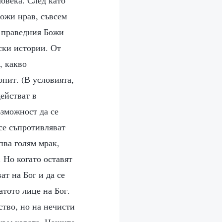
Божи нрав, съвсем
т праведния Божи
йски истории. От
, какво
опит. (В условията,
действат в
ъзможност да се
 се съпротивляват
пва голям мрак,
. Но когато оставят
ат на Бог и да се
атото лице на Бог.
ство, но на нечисти
 към хората. Нашите