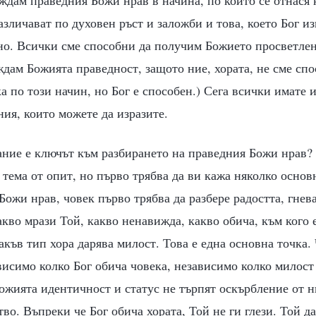
различават по духовен ръст и заложби и това, което Бог из
чно. Всички сме способни да получим Божието просветлен
ждам Божията праведност, защото ние, хората, не сме спо
а по този начин, но Бог е способен.) Сега всички имате 
ия, които можете да изразите.
нание е ключът към разбирането на праведния Божи нрав
и тема от опит, но първо трябва да ви кажа няколко основ
Божи нрав, човек първо трябва да разбере радостта, гнева
акво мрази Той, какво ненавижда, какво обича, към кого 
акъв тип хора дарява милост. Това е една основна точка.
ависимо колко Бог обича човека, независимо колко милос
Божията идентичност и статус не търпят оскърбление от н
во. Въпреки че Бог обича хората, Той не ги глези. Той да