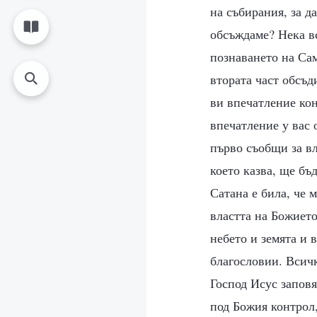
на събирания, за д
обсъждаме? Нека в
познаването на Сам
втората част обсъд
ви впечатление ко
впечатление у вас 
първо съобщи за вл
което казва, ще бъ
Сатана е била, че 
властта на Божието
небето и земята и в
благословии. Всичк
Господ Исус заповя
под Божия контрол,