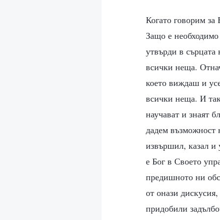
Когато говорим за 
Защо е необходимо 
утвърди в сърцата 
всички неща. Отнач
което виждаш и ус
всички неща. И так
научават и знаят б
дадем възможност н
извършил, казал и 
е Бог в Своето упр
предишното ни обс
от онази дискусия, 
придобили задълбоч