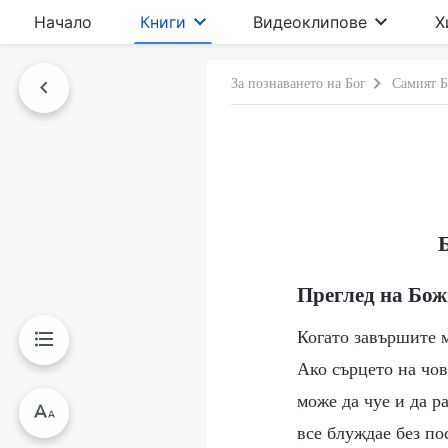
Начало
Книги
Видеоклипове
Х
За познаването на Бог
Самият Б
Преглед на Бож
Когато завършите м
Ако сърцето на чов
може да чуе и да р
все блуждае без по