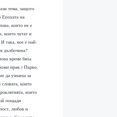
ази тема, защото
В Епохата на
ова, които не е
, които четат и
И така, кое е най-
 в дълбочина?
нова време бяха
Божи нрав.) Първо,
ие да узнаеш за
 словата, които
проклятията, които
Той пощади
илост, любов и
човека. След като