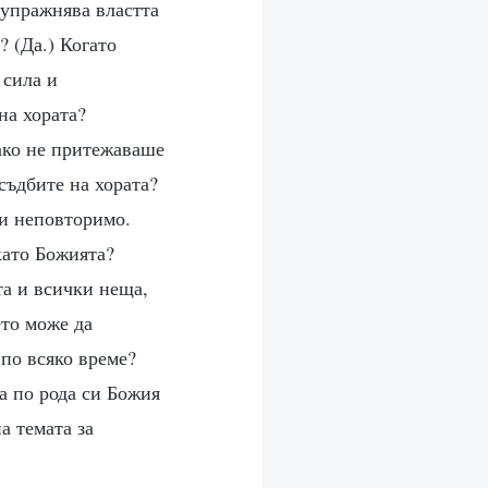
 упражнява властта
 (Да.) Когато
 сила и
на хората?
ако не притежаваше
съдбите на хората?
 и неповторимо.
като Божията?
та и всички неща,
ето може да
 по всяко време?
а по рода си Божия
а темата за