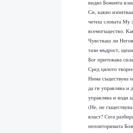
видял Божията влас
Си, какво изпитваш
четеш словата Му з
всемогъщество. Как
Чувстваш ли Негов
тази мъдрост, щеше
Бог притежава сила
Сред цялото творен
Нима съществува ня
да ги управлява и 
управлява и води ц
(Не, не съществува
власт? Сега разбир
неповторимата Бож