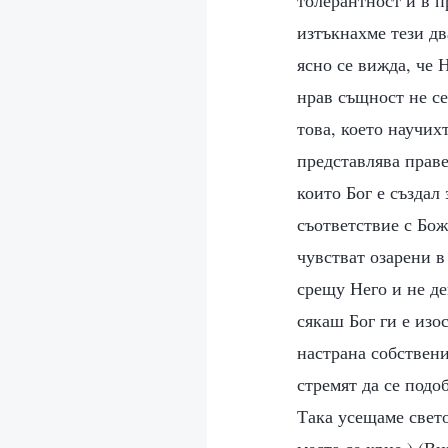
изтъкнахме тези дв
ясно се вижда, че 
нрав същност не се
това, което научих
представлява праве
които Бог е създал 
съответствие с Бож
чувстват озарени в
срещу Него и не де
сякаш Бог ги е изо
настрана собствени
стремят да се подо
Така усещаме свето
места се крие.) (В