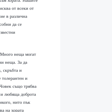
исква от всеки от
ие в различна
собни да се
известни
? Много неща могат
ни неща. За да
, скръбта и
е толерантен и
 Човек също трябва
т и любяща доброта
икого, нито пък
ва на хората