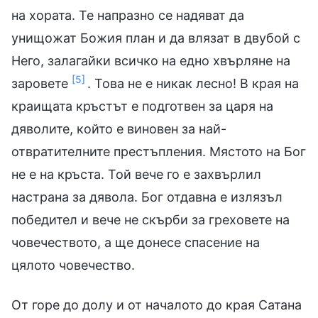
на хората. Те напразно се надяват да
унищожат Божия план и да влязат в двубой с
Него, залагайки всичко на едно хвърляне на
[5]
заровете
. Това не е никак лесно! В края на
краищата кръстът е подготвен за царя на
дяволите, който е виновен за най-
отвратителните престъпления. Мястото на Бог
не е на кръста. Той вече го е захвърлил
настрана за дявола. Бог отдавна е излязъл
победител и вече не скърби за греховете на
човечеството, а ще донесе спасение на
цялото човечество.
От горе до долу и от началото до края Сатана