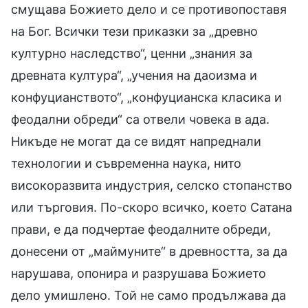
смущава Божието дело и се противопоставя
на Бог. Всички тези приказки за „древно
културно наследство“, ценни „знания за
древната култура“, „учения на даоизма и
конфуцианството“, „конфуцианска класика и
феодални обреди“ са отвели човека в ада.
Никъде не могат да се видят напреднали
технологии и съвременна наука, нито
високоразвита индустрия, селско стопанство
или търговия. По-скоро всичко, което Сатана
прави, е да подчертае феодалните обреди,
донесени от „маймуните“ в древността, за да
нарушава, опонира и разрушава Божието
дело умишлено. Той не само продължава да