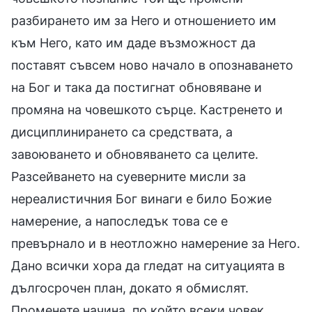
разбирането им за Него и отношението им
към Него, като им даде възможност да
поставят съвсем ново начало в опознаването
на Бог и така да постигнат обновяване и
промяна на човешкото сърце. Кастренето и
дисциплинирането са средствата, а
завоюването и обновяването са целите.
Разсейването на суеверните мисли за
нереалистичния Бог винаги е било Божие
намерение, а напоследък това се е
превърнало и в неотложно намерение за Него.
Дано всички хора да гледат на ситуацията в
дългосрочен план, докато я обмислят.
Променете начина, по който всеки човек