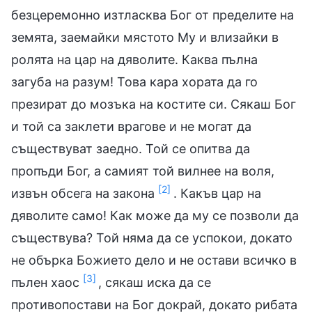
безцеремонно изтласква Бог от пределите на
земята, заемайки мястото Му и влизайки в
ролята на цар на дяволите. Каква пълна
загуба на разум! Това кара хората да го
презират до мозъка на костите си. Сякаш Бог
и той са заклети врагове и не могат да
съществуват заедно. Той се опитва да
пропъди Бог, а самият той вилнее на воля,
[2]
извън обсега на закона
. Какъв цар на
дяволите само! Как може да му се позволи да
съществува? Той няма да се успокои, докато
не обърка Божието дело и не остави всичко в
[3]
пълен хаос
, сякаш иска да се
противопостави на Бог докрай, докато рибата