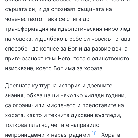
сърцата си, и да опознаят същината на
човечеството, така се стига до
трансформация на идеологическия мироглед
на човека, и дълбоко в себе си човекът става
способен да копнее за Бог и да развие вечна
привързаност към Него: това е единственото
изискване, което Бог има за хората.
Древната културна история и древните
знания, обхващащи няколко хиляди години,
са ограничили мисленето и представите на
хората, както и техните духовни възгледи,
толкова плътно, че ги е направило
[1]
непроницаеми и неразградими
. Хората