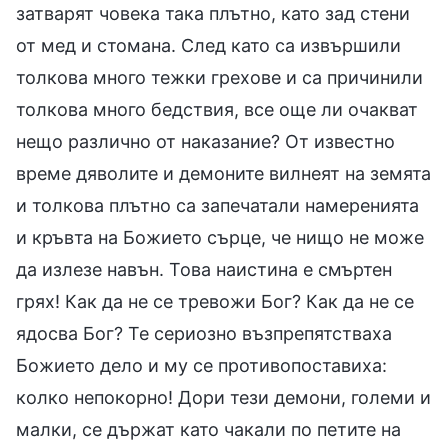
затварят човека така плътно, като зад стени
от мед и стомана. След като са извършили
толкова много тежки грехове и са причинили
толкова много бедствия, все още ли очакват
нещо различно от наказание? От известно
време дяволите и демоните вилнеят на земята
и толкова плътно са запечатали намеренията
и кръвта на Божието сърце, че нищо не може
да излезе навън. Това наистина е смъртен
грях! Как да не се тревожи Бог? Как да не се
ядосва Бог? Те сериозно възпрепятстваха
Божието дело и му се противопоставиха:
колко непокорно! Дори тези демони, големи и
малки, се държат като чакали по петите на