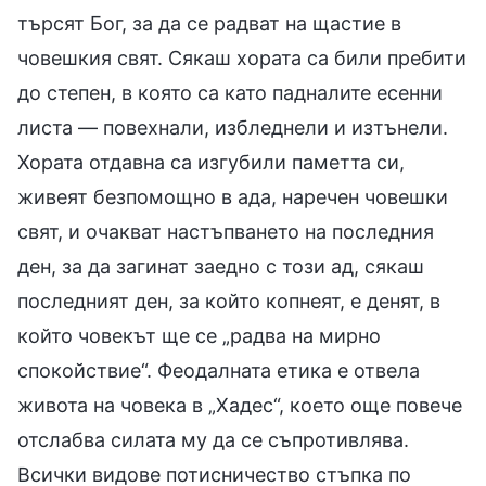
търсят Бог, за да се радват на щастие в
човешкия свят. Сякаш хората са били пребити
до степен, в която са като падналите есенни
листа — повехнали, избледнели и изтънели.
Хората отдавна са изгубили паметта си,
живеят безпомощно в ада, наречен човешки
свят, и очакват настъпването на последния
ден, за да загинат заедно с този ад, сякаш
последният ден, за който копнеят, е денят, в
който човекът ще се „радва на мирно
спокойствие“. Феодалната етика е отвела
живота на човека в „Хадес“, което още повече
отслабва силата му да се съпротивлява.
Всички видове потисничество стъпка по