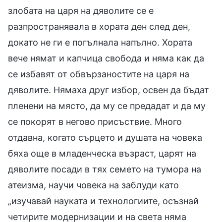
злобата на царя на дяволите се e
разпространявала в хората ден след ден,
докато не ги е погълнала напълно. Хората
вече нямат и капчица свобода и няма как да
се избавят от обвързаностите на царя на
дяволите. Нямаха друг избор, освен да бъдат
пленени на място, да му се предадат и да му
се покорят в негово присъствие. Много
отдавна, когато сърцето и душата на човека
бяха още в младенческа възраст, царят на
дяволите посади в тях семето на тумора на
атеизма, научи човека на заблуди като
„изучавай науката и технологиите, осъзнай
четирите модернизации и на света няма