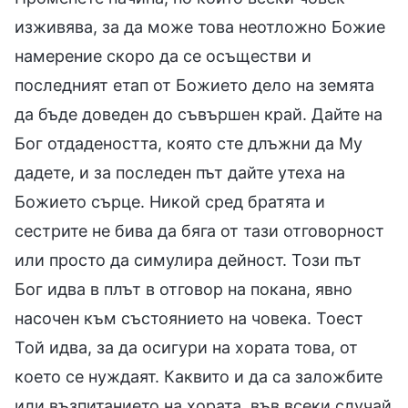
изживява, за да може това неотложно Божие
намерение скоро да се осъществи и
последният етап от Божието дело на земята
да бъде доведен до съвършен край. Дайте на
Бог отдадеността, която сте длъжни да Му
дадете, и за последен път дайте утеха на
Божието сърце. Никой сред братята и
сестрите не бива да бяга от тази отговорност
или просто да симулира дейност. Този път
Бог идва в плът в отговор на покана, явно
насочен към състоянието на човека. Тоест
Той идва, за да осигури на хората това, от
което се нуждаят. Каквито и да са заложбите
или възпитанието на хората, във всеки случай