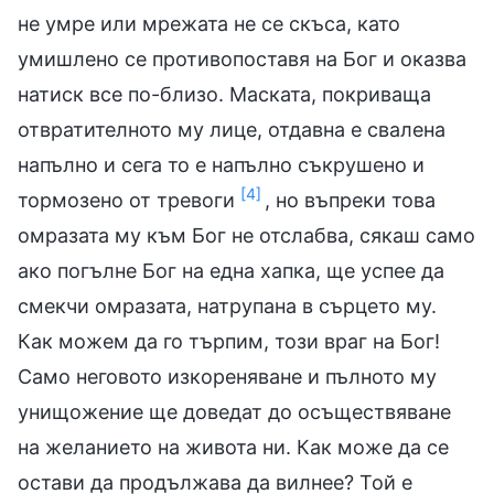
не умре или мрежата не се скъса, като
умишлено се противопоставя на Бог и оказва
натиск все по-близо. Маската, покриваща
отвратителното му лице, отдавна е свалена
напълно и сега то е напълно съкрушено и
[4]
тормозено от тревоги
, но въпреки това
омразата му към Бог не отслабва, сякаш само
ако погълне Бог на една хапка, ще успее да
смекчи омразата, натрупана в сърцето му.
Как можем да го търпим, този враг на Бог!
Само неговото изкореняване и пълното му
унищожение ще доведат до осъществяване
на желанието на живота ни. Как може да се
остави да продължава да вилнее? Той е