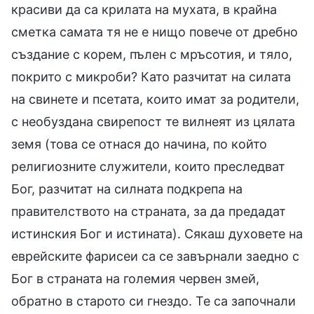
красиви да са крилата на мухата, в крайна
сметка самата тя не е нищо повече от дребно
създание с корем, пълен с мръсотия, и тяло,
покрито с микроби? Като разчитат на силата
на свинете и псетата, които имат за родители,
с необуздана свирепост те вилнеят из цялата
земя (това се отнася до начина, по който
религиозните служители, които преследват
Бог, разчитат на силната подкрепа на
правителството на страната, за да предадат
истинския Бог и истината). Сякаш духовете на
еврейските фарисеи са се завърнали заедно с
Бог в страната на големия червен змей,
обратно в старото си гнездо. Те са започнали