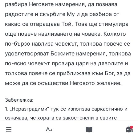
разбира Неговите намерения, да познава
радостите и скърбите Му и да разбира от
какво се отвращава Той. Това ще стимулира
още повече навлизането на човека. Колкото
по-бързо навлиза човекът, толкова повече се
удовлетворяват Божиите намерения, толкова
по-ясно човекът прозира царя на дяволите и
толкова повече се приближава към Бог, за да
може да се осъществи Неговото желание.
Забележка:
1. „Неразградими“ тук се използва саркастично и
означава, че хората са закостенели в своите
знания, култура и психическа нагласа.
2. „Вилнее на воля, извън обсега на закона“