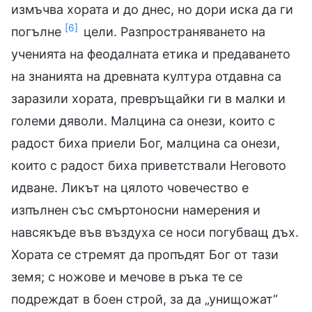
измъчва хората и до днес, но дори иска да ги
[6]
погълне
цели. Разпространяването на
ученията на феодалната етика и предаването
на знанията на древната култура отдавна са
заразили хората, превръщайки ги в малки и
големи дяволи. Малцина са онези, които с
радост биха приели Бог, малцина са онези,
които с радост биха приветствали Неговото
идване. Ликът на цялото човечество е
изпълнен със смъртоносни намерения и
навсякъде във въздуха се носи погубващ дъх.
Хората се стремят да пропъдят Бог от тази
земя; с ножове и мечове в ръка те се
подреждат в боен строй, за да „унищожат“