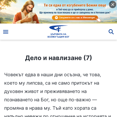
Дело и навлизане (7)
Дело и навлизане (7)
Човекът едва в наши дни осъзна, че това,
което му липсва, са не само притокът на
духовен живот и преживяването на
познаването на Бог, но още по-важно —
промяна в нрава му. Тъй като хората са
напълно невежи по отношение на историята и