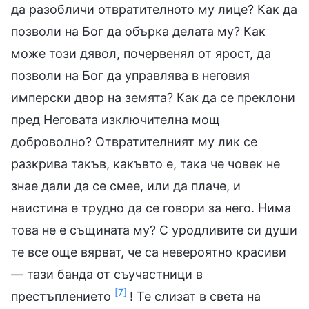
да разобличи отвратителното му лице? Как да
позволи на Бог да обърка делата му? Как
може този дявол, почервенял от ярост, да
позволи на Бог да управлява в неговия
имперски двор на земята? Как да се преклони
пред Неговата изключителна мощ
доброволно? Отвратителният му лик се
разкрива такъв, какъвто е, така че човек не
знае дали да се смее, или да плаче, и
наистина е трудно да се говори за него. Нима
това не е същината му? С уродливите си души
те все още вярват, че са невероятно красиви
— тази банда от съучастници в
[7]
престъплението
! Те слизат в света на