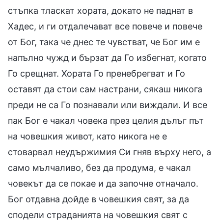
стъпка тласкат хората, докато не паднат в
Хадес, и ги отдалечават все повече и повече
от Бог, така че днес те чувстват, че Бог им е
напълно чужд и бързат да Го избегнат, когато
Го срещнат. Хората Го пренебрегват и Го
оставят да стои сам настрани, сякаш никога
преди не са Го познавали или виждали. И все
пак Бог е чакал човека през целия дълъг път
на човешкия живот, като никога не e
стоварвал неудържимия Си гняв върху него, а
само мълчаливо, без да продума, е чакал
човекът да се покае и да започне отначало.
Бог отдавна дойде в човешкия свят, за да
сподели страданията на човешкия свят с