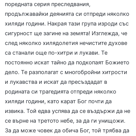
поредната серия преследвания,
продължавайки деянията си отпреди няколко
хиляди години. Накрая тази група изроди със
сигурност ще загине на земята! Изглежда, че
след няколко хилядолетия нечистите духове
са станали още по-хитри и лукави. Те
постоянно искат тайно да подкопаят Божието
дело. Те разполагат с многобройни хитрости
и лукавства и искат да пресъздадат в
родината си трагедията отпреди няколко
хиляди години, като карат Бог почти да
извика. Той едва успява да се въздържи да не
се върне на третото небе, за да ги унищожи.
За да може човек да обича Бог, той трябва да