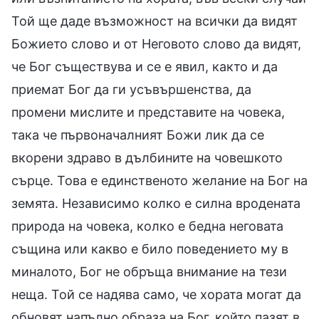
Той ще даде възможност на всички да видят
Божието слово и от Неговото слово да видят,
че Бог съществува и се е явил, както и да
приемат Бог да ги усъвършенства, да
промени мислите и представите на човека,
така че първоначалният Божи лик да се
вкорени здраво в дълбините на човешкото
сърце. Това е единственото желание на Бог на
земята. Независимо колко е силна вродената
природа на човека, колко е бедна неговата
същина или какво е било поведението му в
миналото, Бог не обръща внимание на тези
неща. Той се надява само, че хората могат да
обновят напълно образа на Бог, който пазят в