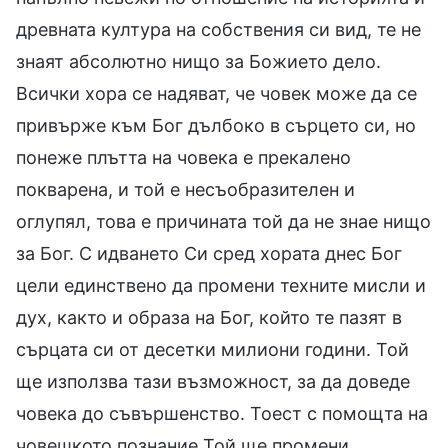
древната култура на собствения си вид, те не
знаят абсолютно нищо за Божието дело.
Всички хора се надяват, че човек може да се
привърже към Бог дълбоко в сърцето си, но
понеже плътта на човека е прекалено
покварена, и той е несъобразителен и
оглупял, това е причината той да не знае нищо
за Бог. С идването Си сред хората днес Бог
цели единствено да промени техните мисли и
дух, както и образа на Бог, който те пазят в
сърцата си от десетки милиони години. Той
ще използва тази възможност, за да доведе
човека до съвършенство. Тоест с помощта на
човешкото познание Той ще промени