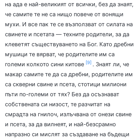
на ада е най-великият от всички, без да знаят,
че самите те не са нищо повече от вонящи
мухи. И все пак те се възползват от силата на
свинете и псетата — техните родители, за да
клеветят съществуването на Бог. Като дребни
мушици те вярват, че родителите им са
[9]
големи колкото сини китове
. Знаят ли, че
макар самите те да са дребни, родителите им
са скверни свине и псета, стотици милиони
пъти по-големи от тях? Без да осъзнават
собствената си низост, те разчитат на
смрадта на гнилоч, излъчвана от онези свине
и псета, за да вилнеят, и най-безсрамно
напразно си мислят за създаване на бъдещи