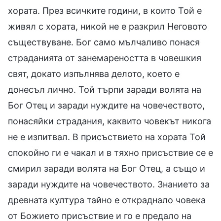
хората. През всичките години, в които Той е
живял с хората, никой не е разкрил Неговото
съществуване. Бог само мълчаливо понася
страданията от занемареността в човешкия
свят, докато изпълнява делото, което е
донесъл лично. Той търпи заради волята на
Бог Отец и заради нуждите на човечеството,
понасяйки страдания, каквито човекът никога
не е изпитвал. В присъствието на хората Той
спокойно ги е чакал и в тяхно присъствие се е
смирил заради волята на Бог Отец, а също и
заради нуждите на човечеството. Знанието за
древната култура тайно е откраднало човека
от Божието присъствие и го е предало на