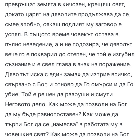
превръщат земята в кичозен, крещящ свят,
докато царят на дяволите продължава да се
смее злобно, сякаш подлият му заговор е
успял. В същото време човекът остава в
пълно неведение, а и не подозира, че дяволът
вече го е покварил до степен, че той е изгубил
съзнание и е свел глава в знак на поражение.
Дяволът иска с един замах да изтрие всичко,
свързано с Бог, и отново да Го омърси и да Го
убие. Той е решен да разруши и смути
Неговото дело. Как може да позволи на Бог
да му бъде равнопоставен? Как може да
търпи Бог да се „намесва“ в работата му в
човешкия свят? Как може да позволи на Бог