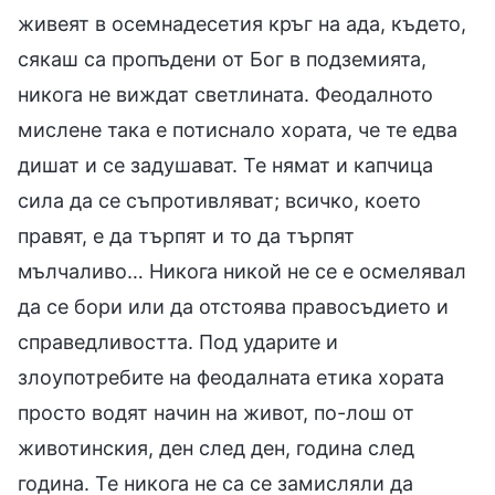
живеят в осемнадесетия кръг на ада, където,
сякаш са пропъдени от Бог в подземията,
никога не виждат светлината. Феодалното
мислене така е потиснало хората, че те едва
дишат и се задушават. Те нямат и капчица
сила да се съпротивляват; всичко, което
правят, е да търпят и то да търпят
мълчаливо… Никога никой не се е осмелявал
да се бори или да отстоява правосъдието и
справедливостта. Под ударите и
злоупотребите на феодалната етика хората
просто водят начин на живот, по-лош от
животинския, ден след ден, година след
година. Те никога не са се замисляли да