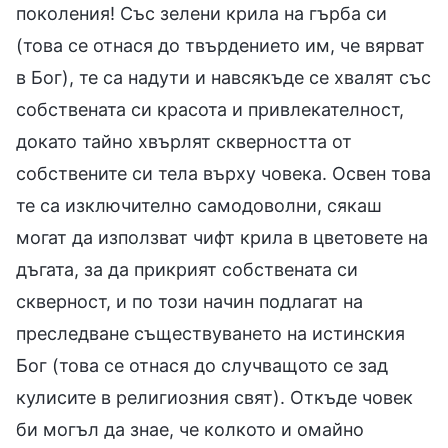
поколения! Със зелени крила на гърба си
(това се отнася до твърдението им, че вярват
в Бог), те са надути и навсякъде се хвалят със
собствената си красота и привлекателност,
докато тайно хвърлят скверността от
собствените си тела върху човека. Освен това
те са изключително самодоволни, сякаш
могат да използват чифт крила в цветовете на
дъгата, за да прикрият собствената си
скверност, и по този начин подлагат на
преследване съществуването на истинския
Бог (това се отнася до случващото се зад
кулисите в религиозния свят). Откъде човек
би могъл да знае, че колкото и омайно