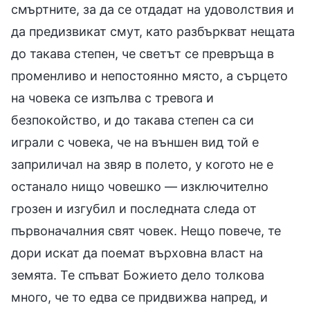
смъртните, за да се отдадат на удоволствия и
да предизвикат смут, като разбъркват нещата
до такава степен, че светът се превръща в
променливо и непостоянно място, а сърцето
на човека се изпълва с тревога и
безпокойство, и до такава степен са си
играли с човека, че на външен вид той е
заприличал на звяр в полето, у когото не е
останало нищо човешко — изключително
грозен и изгубил и последната следа от
първоначалния свят човек. Нещо повече, те
дори искат да поемат върховна власт на
земята. Те спъват Божието дело толкова
много, че то едва се придвижва напред, и