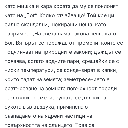
като мишка и кара хората да му се поклонят
като на „Бог“. Колко отчайващо! Той крещи
силно скандални, шокиращи неща, като
например: „На света няма такова нещо като
Бог. Вятърът се поражда от промени, които се
подчиняват на природните закони; дъждът се
появява, когато водните пари, срещайки се с
ниски температури, се кондензират в капки,
които падат на земята; земетресението е
разтърсване на земната повърхност поради
геоложки промени; сушата се дължи на
сухота във въздуха, причинена от
разпадането на ядрени частици на
повърхността на слънцето. Това са