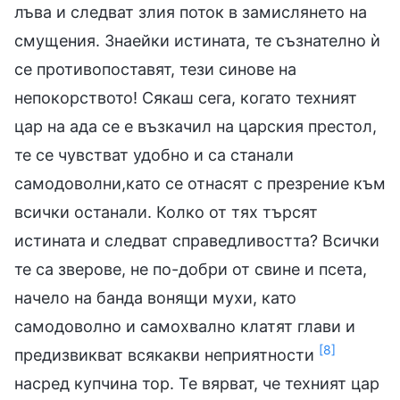
лъва и следват злия поток в замислянето на
смущения. Знаейки истината, те съзнателно ѝ
се противопоставят, тези синове на
непокорството! Сякаш сега, когато техният
цар на ада се е възкачил на царския престол,
те се чувстват удобно и са станали
самодоволни,като се отнасят с презрение към
всички останали. Колко от тях търсят
истината и следват справедливостта? Всички
те са зверове, не по-добри от свине и псета,
начело на банда вонящи мухи, като
самодоволно и самохвално клатят глави и
[8]
предизвикват всякакви неприятности
насред купчина тор. Те вярват, че техният цар