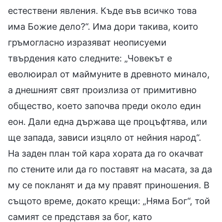
естествени явления. Къде във всичко това
има Божие дело?“. Има дори такива, които
гръмогласно изразяват неописуеми
твърдения като следните: „Човекът е
еволюирал от маймуните в древното минало,
а днешният свят произлиза от примитивно
общество, което започва преди около един
еон. Дали една държава ще процъфтява, или
ще запада, зависи изцяло от нейния народ“.
На заден план той кара хората да го окачват
по стените или да го поставят на масата, за да
му се покланят и да му правят приношения. В
същото време, докато крещи: „Няма Бог“, той
самият се представя за бог, като