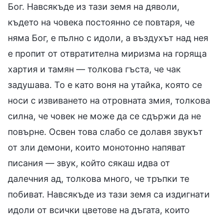
Бог. Навсякъде из тази земя на дяволи,
където на човека постоянно се повтаря, че
няма Бог, е пълно с идоли, а въздухът над нея
е пропит от отвратителна миризма на горяща
хартия и тамян — толкова гъста, че чак
задушава. То е като воня на утайка, която се
носи с извиването на отровната змия, толкова
силна, че човек не може да се сдържи да не
повърне. Освен това слабо се долавя звукът
от зли демони, които монотонно напяват
писания — звук, който сякаш идва от
далечния ад, толкова много, че тръпки те
побиват. Навсякъде из тази земя са издигнати
идоли от всички цветове на дъгата, които