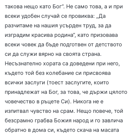
такова нещо като Бог“. Не само това, а и при
всеки удобен случай се провиква: „Да
разчитаме на нашия усърден труд, за да
изградим красива родина“, като призовава
всеки човек да бъде подготвен от детството
си да служи вярно на своята страна.
Несъзнателно хората са доведени при него,
където той без колебание си присвоява
всички заслуги (тоест заслугите, които
принадлежат на Бог, за това, че държи цялото
човечество в ръцете Си). Никога не е
изпитвал чувство на срам. Нещо повече, той
безсрамно грабва Божия народ и го завлича
обратно в дома си, където скача на масата