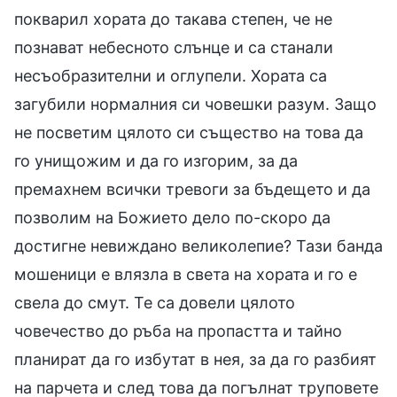
покварил хората до такава степен, че не
познават небесното слънце и са станали
несъобразителни и оглупели. Хората са
загубили нормалния си човешки разум. Защо
не посветим цялото си същество на това да
го унищожим и да го изгорим, за да
премахнем всички тревоги за бъдещето и да
позволим на Божието дело по-скоро да
достигне невиждано великолепие? Тази банда
мошеници е влязла в света на хората и го е
свела до смут. Те са довели цялото
човечество до ръба на пропастта и тайно
планират да го избутат в нея, за да го разбият
на парчета и след това да погълнат труповете