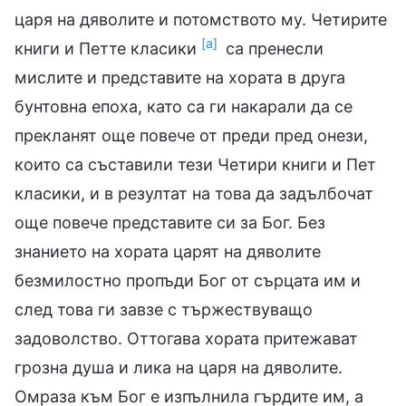
царя на дяволите и потомството му. Четирите
[а]
книги и Петте класики
са пренесли
мислите и представите на хората в друга
бунтовна епоха, като са ги накарали да се
прекланят още повече от преди пред онези,
които са съставили тези Четири книги и Пет
класики, и в резултат на това да задълбочат
още повече представите си за Бог. Без
знанието на хората царят на дяволите
безмилостно пропъди Бог от сърцата им и
след това ги завзе с тържествуващо
задоволство. Оттогава хората притежават
грозна душа и лика на царя на дяволите.
Омраза към Бог е изпълнила гърдите им, а