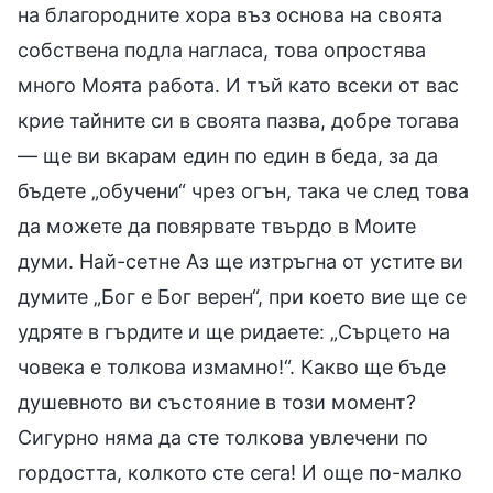
на благородните хора въз основа на своята
собствена подла нагласа, това опростява
много Моята работа. И тъй като всеки от вас
крие тайните си в своята пазва, добре тогава
— ще ви вкарам един по един в беда, за да
бъдете „обучени“ чрез огън, така че след това
да можете да повярвате твърдо в Моите
думи. Най-сетне Аз ще изтръгна от устите ви
думите „Бог е Бог верен“, при което вие ще се
удряте в гърдите и ще ридаете: „Сърцето на
човека е толкова измамно!“. Какво ще бъде
душевното ви състояние в този момент?
Сигурно няма да сте толкова увлечени по
гордостта, колкото сте сега! И още по-малко