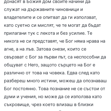
донасят в Божия дом своите начини да
служат на държавните чиновници и
владетелите и се опитват да ги използват,
като суетно си мислят, че те могат да бъдат
прилагани тук с лекота и без усилие. Те
никога не си представят, че Бог няма нрава на
агне, а на лъв. Затова онези, които се
свързват с Бог за първи път, са неспособни да
общуват с Него, защото сърцето на Бог е
различно от това на човека. Едва след като
разбереш много истини, можеш да опознаваш
Бог постоянно. Това познание не се състои от
думи и учения, но може да се използва като
съкровище, чрез което влизаш в близки