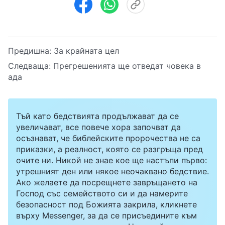
Предишна:
За крайната цел
Следваща:
Прегрешенията ще отведат човека в
ада
Тъй като бедствията продължават да се
увеличават, все повече хора започват да
осъзнават, че библейските пророчества не са
приказки, а реалност, която се разгръща пред
очите ни. Никой не знае кое ще настъпи първо:
утрешният ден или някое неочаквано бедствие.
Ако желаете да посрещнете завръщането на
Господ със семейството си и да намерите
безопасност под Божията закрила, кликнете
върху Messenger, за да се присъедините към