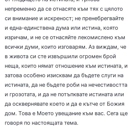
непременно да се отнасяте към тях с цялото
си внимание и искреност; не пренебрегвайте
и една-единствена дума или истина, която
изричам, и не се отнасяйте лекомислено към
всички думи, които изговарям. Аз виждам, че
в живота си сте извършили огромен брой
неща, които нямат отношение към истината, и
затова особено изисквам да бъдете слуги на
истината, да не бъдете роби на нечестивостта
и грозотата, и да не потъпквате истината или
да осквернявате което и да е кътче от Божия
дом. Това е Моето увещание към вас. Сега ще
говоря по настоящата тема.