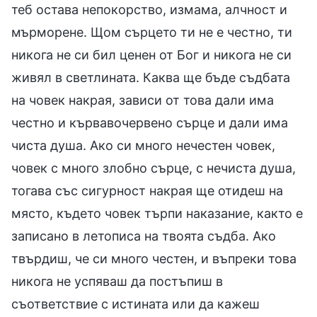
теб остава непокорство, измама, алчност и
мърморене. Щом сърцето ти не е честно, ти
никога не си бил ценен от Бог и никога не си
живял в светлината. Каква ще бъде съдбата
на човек накрая, зависи от това дали има
честно и кървавочервено сърце и дали има
чиста душа. Ако си много нечестен човек,
човек с много злобно сърце, с нечиста душа,
тогава със сигурност накрая ще отидеш на
място, където човек търпи наказание, както е
записано в летописа на твоята съдба. Ако
твърдиш, че си много честен, и въпреки това
никога не успяваш да постъпиш в
съответствие с истината или да кажеш