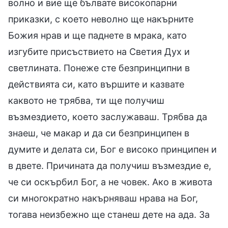
волно и вие ще бълвате високопарни
приказки, с което неволно ще накърните
Божия нрав и ще паднете в мрака, като
изгубите присъствието на Светия Дух и
светлината. Понеже сте безпринципни в
действията си, като вършите и казвате
каквото не трябва, ти ще получиш
възмездието, което заслужаваш. Трябва да
знаеш, че макар и да си безпринципен в
думите и делата си, Бог е високо принципен и
в двете. Причината да получиш възмездие е,
че си оскърбил Бог, а не човек. Ако в живота
си многократно накърняваш нрава на Бог,
тогава неизбежно ще станеш дете на ада. За