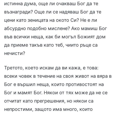
истинна дума, още ли очакваш Бог да те
възнагради? Още ли се надяваш Бог да те
цени като зеницата на окото Си? Не е ли
абсурдно подобно мислене? Ако мамиш Бог
във всички неща, как би могъл Божият дом
да приеме такъв като теб, чиито ръце са
нечисти?
Третото, което искам да ви кажа, е това:
всеки човек в течение на своя живот на вяра в
Бог е вършил неща, които противостоят на
Бог и мамят Бог. Някои от тях може да не се
отчитат като прегрешения, но някои са
непростими, защото има много, които