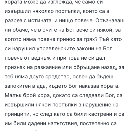
хората може да изглежда, че само си
извършил няколко постъпки, които са в
разрез с истината, и нищо повече. Осъзнаваш
ли обаче, че в очите на Бог вече си някой, за
когото няма повече принос за грях? Тъй като
си нарушил управленските закони на Бог
повече от веднъж и при това не си дал
признак на разкаяние или обръщане назад, за
теб няма друго средство, освен да бъдеш
запокитен в ада, където Бог наказва хората.
Малък брой хора, докато са следвали Бог, са
извършили някои постъпки в нарушение на
принципи, но след като са били кастрени и са
им били дадени напътствия, постепенно са