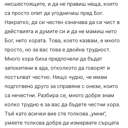
нисшестоящите, и да не правиш неща, които
са просто опит да угодничиш пред Бог.
Накратко, да си честен означава да си чист в
действията и думите си и да не мамиш нито
Бог, нито хората. Това, което казвам, е много
просто, но за вас това е двойна трудност.
Много хора биха предпочели да бъдат
запокитени в ада, отколкото да говорят и
постъпват честно. Нищо чудно, че имам
подготвено друго за справяне с онези, които
са нечестни. Разбира се, много добре знам
колко трудно е за вас да бъдете честни хора.
Тъй като всички вие сте толкова „умни“,
умеете толкова добре да измервате сърцата