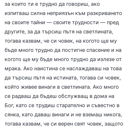
за които ти е трудно да говориш, ако
изпитваш силна неприязън към разкриването
на своите тайни — своите трудности — пред
другите, за да търсиш пътя на светлината,
тогава казвам, че си човек, на когото ще му
бъде много трудно да постигне спасение и на
когото ще му бъде много трудно да излезе от
мрака. Ако наистина се наслаждаваш на това
да търсиш пътя на истината, тогава си човек,
който живее винаги в светлината. Ако много
се радваш да бъдеш обслужващ в дома на
Бог, като се трудиш старателно и съвестно в
сянка, като даваш винаги и не вземаш никога,
тогава казвам, че си верен свят човек, защото