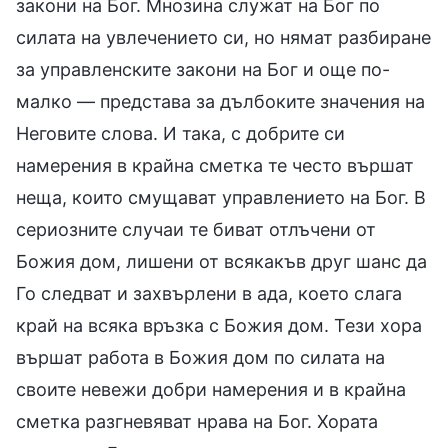
закони на Бог. Мнозина служат на Бог по
силата на увлечението си, но нямат разбиране
за управленските закони на Бог и още по-
малко — представа за дълбоките значения на
Неговите слова. И така, с добрите си
намерения в крайна сметка те често вършат
неща, които смущават управлението на Бог. В
сериозните случаи те биват отлъчени от
Божия дом, лишени от всякакъв друг шанс да
Го следват и захвърлени в ада, което слага
край на всяка връзка с Божия дом. Тези хора
вършат работа в Божия дом по силата на
своите невежи добри намерения и в крайна
сметка разгневяват нрава на Бог. Хората