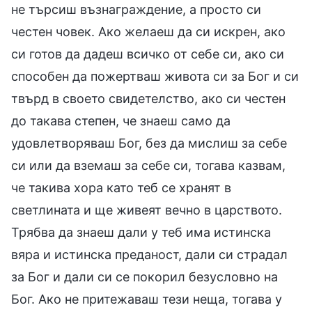
не търсиш възнаграждение, а просто си
честен човек. Ако желаеш да си искрен, ако
си готов да дадеш всичко от себе си, ако си
способен да пожертваш живота си за Бог и си
твърд в своето свидетелство, ако си честен
до такава степен, че знаеш само да
удовлетворяваш Бог, без да мислиш за себе
си или да вземаш за себе си, тогава казвам,
че такива хора като теб се хранят в
светлината и ще живеят вечно в царството.
Трябва да знаеш дали у теб има истинска
вяра и истинска преданост, дали си страдал
за Бог и дали си се покорил безусловно на
Бог. Ако не притежаваш тези неща, тогава у