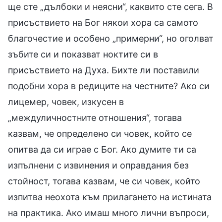
ще сте „дълбоки и неясни“, каквито сте сега. В
присъствието на Бог някои хора са самото
благочестие и особено „примерни“, но оголват
зъбите си и показват ноктите си в
присъствието на Духа. Бихте ли поставили
подобни хора в редиците на честните? Ако си
лицемер, човек, изкусен в
„междуличностните отношения“, тогава
казвам, че определено си човек, който се
опитва да си играе с Бог. Ако думите ти са
изпълнени с извинения и оправдания без
стойност, тогава казвам, че си човек, който
изпитва неохота към прилагането на истината
на практика. Ако имаш много лични въпроси,