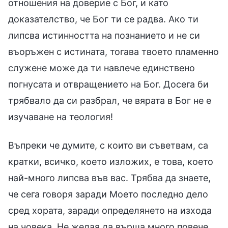
отношения на доверие с Бог, и като
доказателство, че Бог ти се радва. Ако ти
липсва истинността на познанието и не си
въоръжен с истината, тогава твоето пламенно
служене може да ти навлече единствено
погнусата и отвращението на Бог. Досега би
трябвало да си разбрал, че вярата в Бог не е
изучаване на теология!
Въпреки че думите, с които ви съветвам, са
кратки, всичко, което изложих, е това, което
най-много липсва във вас. Трябва да знаете,
че сега говоря заради Моето последно дело
сред хората, заради определянето на изхода
на човека. Не желая да върша много повече