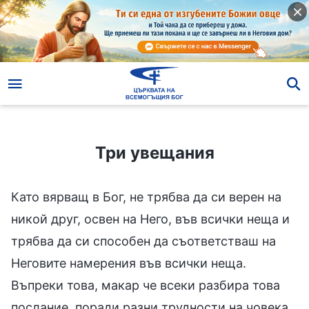
Три увещания
Три увещания
Като вярващ в Бог, не трябва да си верен на
никой друг, освен на Него, във всички неща и
трябва да си способен да съответстваш на
Неговите намерения във всички неща.
Въпреки това, макар че всеки разбира това
послание, поради разни трудности на човека