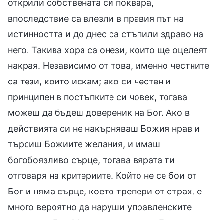
открили собствената си поквара,
впоследствие са влезли в правия път на
истинността и до днес са стъпили здраво на
него. Такива хора са онези, които ще оцелеят
накрая. Независимо от това, именно честните
са тези, които искам; ако си честен и
принципен в постъпките си човек, тогава
можеш да бъдеш довереник на Бог. Ако в
действията си не накърняваш Божия нрав и
търсиш Божиите желания, и имаш
богобоязливо сърце, тогава вярата ти
отговаря на критериите. Който не се бои от
Бог и няма сърце, което трепери от страх, е
много вероятно да наруши управленските