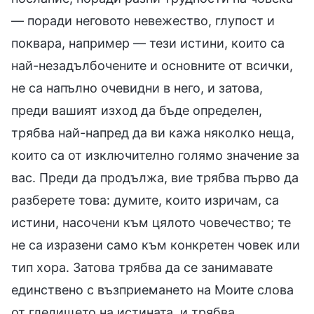
— поради неговото невежество, глупост и
поквара, например — тези истини, които са
най-незадълбочените и основните от всички,
не са напълно очевидни в него, и затова,
преди вашият изход да бъде определен,
трябва най-напред да ви кажа няколко неща,
които са от изключително голямо значение за
вас. Преди да продължа, вие трябва първо да
разберете това: думите, които изричам, са
истини, насочени към цялото човечество; те
не са изразени само към конкретен човек или
тип хора. Затова трябва да се занимавате
единствено с възприемането на Моите слова
от гледището на истината, и трябва