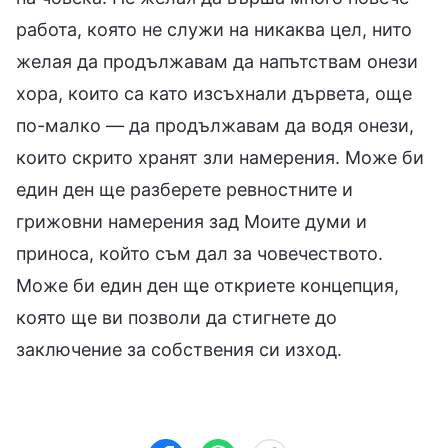
работа, която не служи на никаква цел, нито
желая да продължавам да напътствам онези
хора, които са като изсъхнали дървета, още
по-малко — да продължавам да водя онези,
които скрито хранят зли намерения. Може би
един ден ще разберете ревностните и
грижовни намерения зад Моите думи и
приноса, който съм дал за човечеството.
Може би един ден ще откриете концепция,
която ще ви позволи да стигнете до
заключение за собствения си изход.