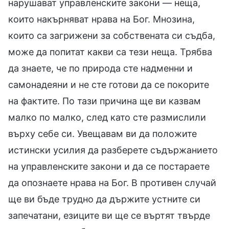
нарушават управленските закони — неща,
които накърняват нрава на Бог. Мнозина,
които са загрижени за собствената си съдба,
може да попитат какви са тези неща. Трябва
да знаете, че по природа сте надменни и
самонадеяни и не сте готови да се покорите
на фактите. По тази причина ще ви казвам
малко по малко, след като сте размислили
върху себе си. Увещавам ви да положите
истински усилия да разберете съдържанието
на управленските закони и да се постараете
да опознаете нрава на Бог. В противен случай
ще ви бъде трудно да държите устните си
запечатани, езиците ви ще се въртят твърде