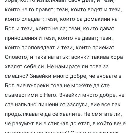
които не го правят; тези, които водят и тези,
които следват; тези, които са домакини на
Бог, и тези, които не са; тези, които дават
приношения и тези, които не дават; тези,
които проповядват и тези, които приемат
Словото, и така нататък: всички такива хора
хвалят себе си. Не намирате ли това за
смешно? Знаейки много добре, че вярвате в
Бог, вие въпреки това не можете да сте
съвместими с Него. Знаейки много добре, че
сте напълно лишени от заслуги, вие все пак
продължавате да се хвалите. Не смятате ли,
че разумът ви е стигнал до етап, в който вече
не подлежи на контрол? С такъв разум как