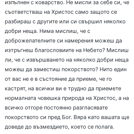
изпълнен с коварство. Не мисли за себе си, че
съответстваш на Христос само защото се
разбираш с другите или си свършил няколко
добри неща. Нима мислиш, че с
доброжелателните си намерения можеш да
изтръгнеш благословиите на Небето? Мислиш
ли, че с извършването на няколко добри неща
можеш да заместиш покорството? Нито един
от вас не е в състояние да приеме, че го
кастрят, на всички ви е трудно да приемете
нормалната човешка природа на Христос, а на
всичко отгоре постоянно разгласявате
покорството си пред Бог. Вяра като вашата ще
доведе до възмездието, което се полага.