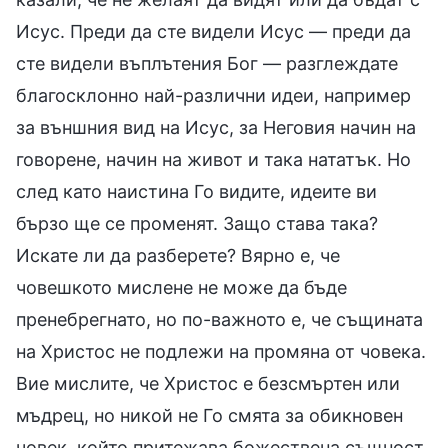
Исус. Преди да сте видели Исус — преди да
сте видели въплътения Бог — разглеждате
благосклонно най-различни идеи, например
за външния вид на Исус, за Неговия начин на
говорене, начин на живот и така нататък. Но
след като наистина Го видите, идеите ви
бързо ще се променят. Защо става така?
Искате ли да разберете? Вярно е, че
човешкото мислене не може да бъде
пренебрегнато, но по-важното е, че същината
на Христос не подлежи на промяна от човека.
Вие мислите, че Христос е безсмъртен или
мъдрец, но никой не Го смята за обикновен
човек, който притежава божествена същност.