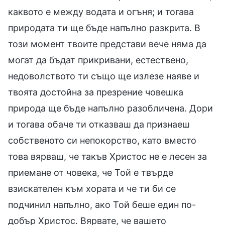
каквото е между водата и огъня; и тогава
природата ти ще бъде напълно разкрита. В
този момент твоите представи вече няма да
могат да бъдат прикривани, естествено,
недоволството ти също ще излезе наяве и
твоята достойна за презрение човешка
природа ще бъде напълно разобличена. Дори
и тогава обаче ти отказваш да признаеш
собственото си непокорство, като вместо
това вярваш, че такъв Христос не е лесен за
приемане от човека, че Той е твърде
взискателен към хората и че ти би се
подчинил напълно, ако Той беше един по-
добър Христос. Вярвате, че вашето