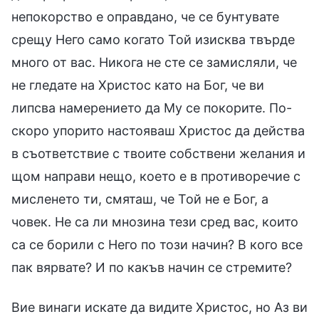
непокорство е оправдано, че се бунтувате
срещу Него само когато Той изисква твърде
много от вас. Никога не сте се замисляли, че
не гледате на Христос като на Бог, че ви
липсва намерението да Му се покорите. По-
скоро упорито настояваш Христос да действа
в съответствие с твоите собствени желания и
щом направи нещо, което е в противоречие с
мисленето ти, смяташ, че Той не е Бог, а
човек. Не са ли мнозина тези сред вас, които
са се борили с Него по този начин? В кого все
пак вярвате? И по какъв начин се стремите?
Вие винаги искате да видите Христос, но Аз ви