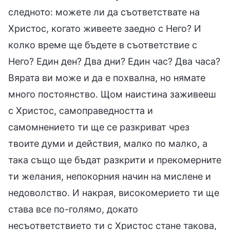
следното: можете ли да съответствате на
Христос, когато живеете заедно с Него? И
колко време ще бъдете в съответствие с
Него? Един ден? Два дни? Един час? Два часа?
Вярата ви може и да е похвална, но нямате
много постоянство. Щом наистина заживееш
с Христос, самоправедността и
самомнението ти ще се разкриват чрез
твоите думи и действия, малко по малко, а
така също ще бъдат разкрити и прекомерните
ти желания, непокорния начин на мислене и
недоволство. И накрая, високомерието ти ще
става все по-голямо, докато
несъответствието ти с Христос стане такова,