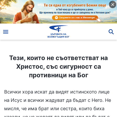
Тези, които не съответстват на Христос, със сигурност са противници на Бог
Тези, които не съответстват на
Христос, със сигурност са
противници на Бог
Всички хора искат да видят истинското лице
на Исус и всички жадуват да бъдат с Него. Не
мисля, че има брат или сестра, които биха
казали, че не желаят да видят или да бъдат с