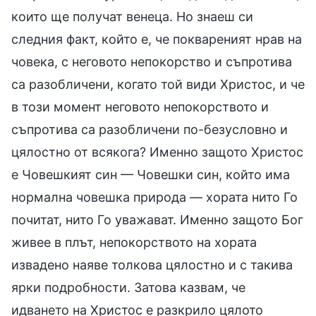
които ще получат венеца. Но знаеш си
следния факт, който е, че поквареният нрав на
човека, с неговото непокорство и съпротива
са разобличени, когато той види Христос, и че
в този момент неговото непокорството и
съпротива са разобличени по-безусловно и
цялостно от всякога? Именно защото Христос
е Човешкият син — Човешки син, който има
нормална човешка природа — хората нито Го
почитат, нито Го уважават. Именно защото Бог
живее в плът, непокорството на хората
извадено наяве толкова цялостно и с такива
ярки подробности. Затова казвам, че
идването на Христос е разкрило цялото