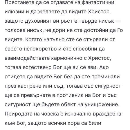
Престанете да се отдавате на фантастични
илюзии и да желаете да видите Христос,
защото духовният ви ръст е твърде нисък —
толкова нисък, че дори не сте достойни да Го
видите. Когато напълно сте се отървали от
своето непокорство и сте способни да
взаимодействате хармонично с Христос,
тогава естествено Бог ще ви се яви. Ако
отидете да видите Бог без да сте преминали
през кастрене или съд, тогава със сигурност
ще се превърнете в противник на Бог и със
сигурност ще бъдете обект на унищожение.
Природата на човека е изначално враждебна
към Бог, защото всички хора са били