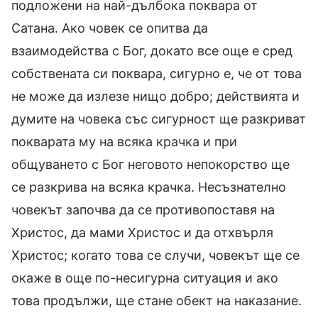
подложени на най-дълбока поквара от
Сатана. Ако човек се опитва да
взаимодейства с Бог, докато все още е сред
собствената си поквара, сигурно е, че от това
не може да излезе нищо добро; действията и
думите на човека със сигурност ще разкриват
покварата му на всяка крачка и при
общуването с Бог неговото непокорство ще
се разкрива на всяка крачка. Несъзнателно
човекът започва да се противопоставя на
Христос, да мами Христос и да отхвърля
Христос; когато това се случи, човекът ще се
окаже в още по-несигурна ситуация и ако
това продължи, ще стане обект на наказание.