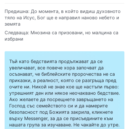
Предишна:
До момента, в който видиш духовното
тяло на Исус, Бог ще е направил наново небето и
земята
Следваща:
Мнозина са призовани, но малцина са
избрани
Тъй като бедствията продължават да се
увеличават, все повече хора започват да
осъзнават, че библейските пророчества не са
приказки, а реалност, която се разгръща пред
очите ни. Никой не знае кое ще настъпи първо:
утрешният ден или някое неочаквано бедствие.
Ако желаете да посрещнете завръщането на
Господ със семейството си и да намерите
безопасност под Божията закрила, кликнете
върху Messenger, за да се присъедините към
нашата група за изучаване. Не чакайте до утре.