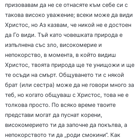
призовавам да не се отнасяте към себе си с
такова високо уважение; всеки може да види
Христос, но Аз казвам, че никой не е достоен
да Го види. Тъй като човешката природа е
изпълнена със зло, високомерие и
непокорство, в момента, в който видиш
Христос, твоята природа ще те унищожи и ще
те осъди на смърт. Общуването ти с някой
брат (или сестра) може да не говори много за
теб, но когато общуваш с Христос, това не е
толкова просто. По всяко време твоите
представи могат да пуснат корени,
високомерието ти да започне да покълва, а
непокорството ти да „роди смокини“. Как