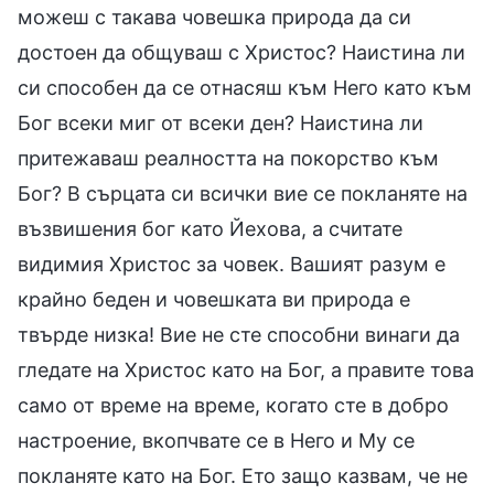
можеш с такава човешка природа да си
достоен да общуваш с Христос? Наистина ли
си способен да се отнасяш към Него като към
Бог всеки миг от всеки ден? Наистина ли
притежаваш реалността на покорство към
Бог? В сърцата си всички вие се покланяте на
възвишения бог като Йехова, а считате
видимия Христос за човек. Вашият разум е
крайно беден и човешката ви природа е
твърде низка! Вие не сте способни винаги да
гледате на Христос като на Бог, а правите това
само от време на време, когато сте в добро
настроение, вкопчвате се в Него и Му се
покланяте като на Бог. Ето защо казвам, че не