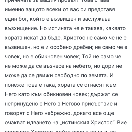
именно защото всеки от вас си представя
един бог, който е възвишен и заслужава
възхищение. Но истината не е такава, каквато
хората искат да бъде. Христос не само че не е
възвишен, но е и особено дребен; не само че е
човек, но е обикновен човек; Той не само че
не може да се възнесе на небето, но дори не
може да се движи свободно по земята. И
понеже това е така, хората се отнасят към
Него като към обикновен човек; държат се
непринудено с Него в Негово присъствие и
говорят с Него небрежно, докато все още
очакват идването на „истинския Христос“. Вие
приемате Христос, който вече е дошъл, за