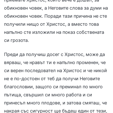
обикновен човек, а Неговите слова за думи на
обикновен човек. Поради тази причина не сте
получили нищо от Христос, а вместо това
напълно сте изложили на показ собствената
си грозота.
Преди да получиш досег с Христос, може да
вярваш, че нравът ти е напълно променен, че
си верен последовател на Христос и че никой
не е по-достоен от теб да получи Неговите
благословии, защото си преминал по много
пътища, свършил си много работа и си
принесъл много плодове, и затова смяташ, че
накрая със сигурност ще бъдеш един от тези,