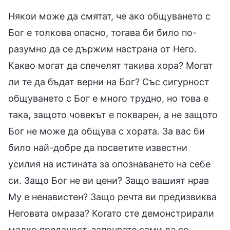
Някои може да смятат, че ако общуването с
Бог е толкова опасно, тогава би било по-
разумно да се държим настрана от Него.
Какво могат да спечелят такива хора? Могат
ли те да бъдат верни на Бог? Със сигурност
общуването с Бог е много трудно, но това е
така, защото човекът е покварен, а не защото
Бог не може да общува с хората. За вас би
било най-добре да посветите известни
усилия на истината за опознаването на себе
си. Защо Бог не ви цени? Защо вашият нрав
Му е ненавистен? Защо речта ви предизвиква
Неговата омраза? Когато сте демонстрирали
малко преданост, започвате сами да се