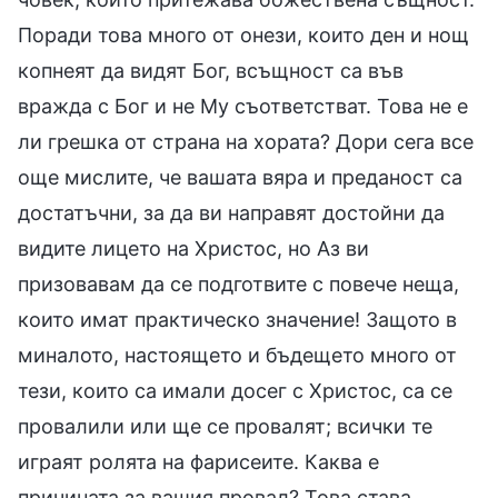
Поради това много от онези, които ден и нощ
копнеят да видят Бог, всъщност са във
вражда с Бог и не Му съответстват. Това не е
ли грешка от страна на хората? Дори сега все
още мислите, че вашата вяра и преданост са
достатъчни, за да ви направят достойни да
видите лицето на Христос, но Аз ви
призовавам да се подготвите с повече неща,
които имат практическо значение! Защото в
миналото, настоящето и бъдещето много от
тези, които са имали досег с Христос, са се
провалили или ще се провалят; всички те
играят ролята на фарисеите. Каква е
причината за вашия провал? Това става