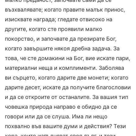
възхвалявате; когато правите малък принос,
изисквате награда; гледате отвисоко на
другите, когато сте проявили малко
покорство, и започвате да презирате Бог,
когато завършите някоя дребна задача. За
това, че сте домакини на Бог, вие искате пари,
материални неща и комплименти. Заболява
ви сърцето, когато дарите две монети; когато
дарите десет, искате да получите благословии
и да се откроите от останалите. За вашия тип
човешка природа направо е обидно да се
говори или да се слуша. Има ли нещо
похвално във вашите думи и действия? Тези
хора, които изпълняват своя дълг, и тези,