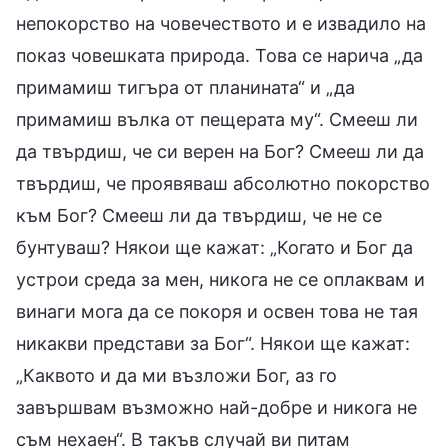
непокорство на човечеството и е извадило на
показ човешката природа. Това се нарича „да
примамиш тигъра от планината“ и „да
примамиш вълка от пещерата му“. Смееш ли
да твърдиш, че си верен на Бог? Смееш ли да
твърдиш, че проявяваш абсолютно покорство
към Бог? Смееш ли да твърдиш, че не се
бунтуваш? Някои ще кажат: „Когато и Бог да
устрои среда за мен, никога не се оплаквам и
винаги мога да се покоря и освен това не тая
никакви представи за Бог“. Някои ще кажат:
„Каквото и да ми възложи Бог, аз го
завършвам възможно най-добре и никога не
съм нехаен“. В такъв случай ви питам