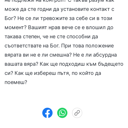
може да сте годни да установите контакт с
Бог? Не се ли тревожите за себе си в този
момент? Вашият нрав вече се е влошил до
такава степен, че не сте способни да
съответствате на Бог. При това положение
вярата ви не е ли смешна? Не е ли абсурдна
вашата вяра? Как ще подходиш към бъдещето
си? Как ще избереш пътя, по който да
поемеш?