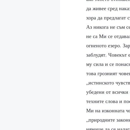
да живее сред нака
хора да предлагат 
Аз никога не съм с
не са Ми се отдава
огненото езеро. За
заблудят. Човекът 
му сила и се понас
това грозният чове
„истинското чувств
убедени от всички 
техните слова и п
Ми на изконната ч
„природните закони
нямаше да се налаг