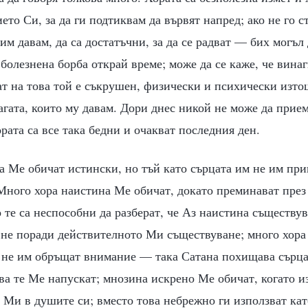
ето Си, за да ги подтиквам да вървят напред; ако не го с
им давам, да са достатъчни, за да се радват — бих могъл 
болезнена борба открай време; може да се каже, че винаг
ат на това той е съкрушен, физически и психически изто
агата, които му давам. Дори днес никой не може да прие
ората са все така бедни и очакват последния ден.
 Ме обичат истински, но тъй като сърцата им не им при
 Много хора наистина Ме обичат, докато преминават през
 те са неспособни да разберат, че Аз наистина съществу
 не поради действителното Ми съществуване; много хора 
 не им обръщат внимание — така Сатана похищава сърца
ва те Ме напускат; мнозина искрено Ме обичат, когато и
 Ми в душите си; вместо това небрежно ги използват ка