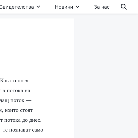
Свидетелства
Новини
За нас
 Когато нося
т в потока на
аждащ поток —
и, които стоят
т потока до днес.
— те познават само