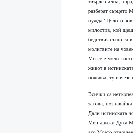
твърде силна, пора
разберат сърцето М
нужда? Цялото чове
милостив, кой щеше
бедствия също са в
молитвите на човек
Ми се е молил исти
живот в истинската
появява, ту изчезв
Всички са нетърпел
затова, познавайки
Дали истинската ч
Мен движи Духа Ми 
ако Моето отношен