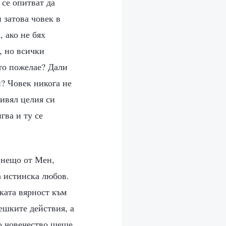
 се опитват да
 затова човек в
 ако не бях
, но всички
ато пожелае? Дали
и? Човек никога не
живял целия си
гва и ту се
т нещо от Мен,
а истинска любов.
ката вярност към
ешките действия, а
то човечество щеше