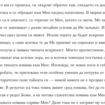
то им се прииска, ги хвърлят обратно там, откъдето са д
болка и се обръщат към Мен насред изпитания. В мирни 
 са в опасност, се отричат от Мен, когато са заети, Ме за
е се занимават с разни нехайни усилия да Ме залъжат. И
чал през целия си живот. Искам хората да бъдат искрени
нищо, а само всички те да Ме приемат на сериозно и вме
получа в замяна тяхната искреност. Моето просветление,
икват във всички хора, но и всички човешки постъпки с
 и тяхната измама към Мен. Изглежда, че човек носи в се
робата, че притежава тези особени умения да хитрува от
тарателно пази тайната си — никой никога не е прозрял
и. В резултат на това човек живее сред измама, без да го
акъв е редът Божи, а не негова съзнателна измама към Мен
ешката измама спрямо Мен? Дали това не е хитрият му 