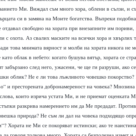
занието Ми. Виждал съм много хора, облени в сълзи, и 
сърцата си в замяна на Моите богатства. Въпреки подобн
е отдавал свободно на хората при внезапните им пориви,
ли с охота. Аз свалих маските на всички хора и хвърлих 
ради това мнимата вярност и молби на хората никога не м
е като облак в небето: когато бушува вятър, хората се ст
ят забързано след него, ужасени, че ще ги разруши, ако се
шки облик? Не е ли това лъжливото човешко покорство? 
о“ и престорената добронамереност на човека? Мнозина 
слова, които изрича устата Ми, и не приемат оценката Ми
остъпки разкрива намерението им да Ме предадат. Проти
овешка природа? Не съм ли дал на човека подходящо опр
“? Хората не Ми се покоряват истински; ако те наистина
а да говоря толкова много. Хората са безполезна измет и 