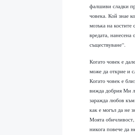
фалшиви сладки при
човека. Кой знае к
мозъка на костите 
вредата, нанесена 
съществуване“.
Когато човек е дал
може да открие и с
Когато човек е бли
вижда добрия Ми ли
заражда любов към 
как е могъл да не 
Моята обичливост,
никога повече да н