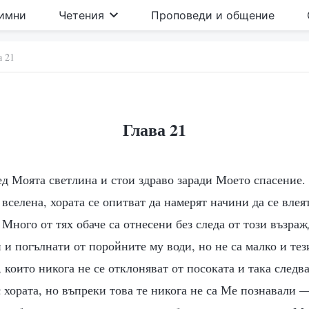
имни
Четения
Проповеди и общение
а 21
Глава 21
д Моята светлина и стои здраво заради Моето спасение.
 вселена, хората се опитват да намерят начини да се влея
Много от тях обаче са отнесени без следа от този възр
 и погълнати от поройните му води, но не са малко и тез
, които никога не се отклоняват от посоката и така следва
 хората, но въпреки това те никога не са Ме познавали 