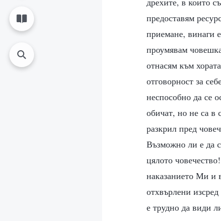
дрехите, в които с
предоставям ресурс
приемане, винаги е
проумявам човешкат
отнасям към хората
отговорност за себ
неспособно да се о
обичат, но не са в
разкрил пред чове
Възможно ли е да с
цялото човечество!
наказанието Ми и в
отхвърлени изсред 
е трудно да види л