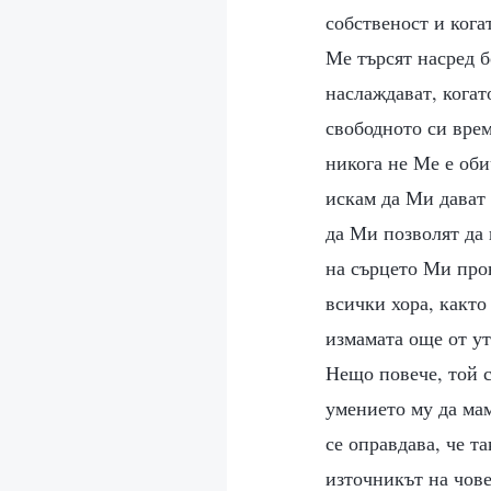
собственост и кога
Ме търсят насред 
наслаждават, когато
свободното си врем
никога не Ме е оби
искам да Ми дават 
да Ми позволят да 
на сърцето Ми прон
всички хора, както
измамата още от ут
Нещо повече, той с
умението му да мам
се оправдава, че т
източникът на чов