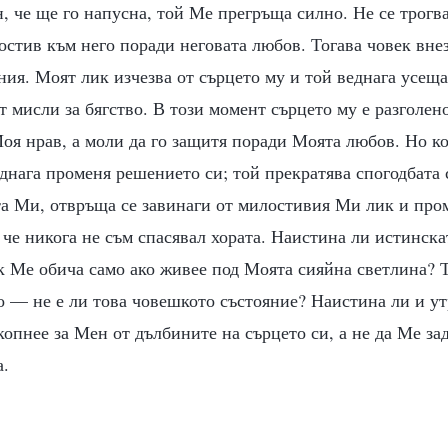
, че ще го напусна, той Ме прегръща силно. Не се трогв
остив към него поради неговата любов. Тогава човек вне
ия. Моят лик изчезва от сърцето му и той веднага усеща
ат мисли за бягство. В този момент сърцето му е разголен
оя нрав, а моли да го защитя поради Моята любов. Но к
еднага променя решението си; той прекратява спогодбата 
ата Ми, отвръща се завинаги от милостивия Ми лик и про
, че никога не съм спасявал хората. Наистина ли истинск
 Ме обича само ако живее под Моята сияйна светлина? Т
 — не е ли това човешкото състояние? Наистина ли и ут
копнее за Мен от дълбините на сърцето си, а не да Ме за
а.