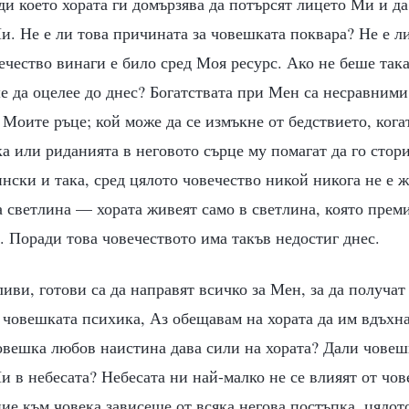
ди което хората ги домързява да потърсят лицето Ми и да
и. Не е ли това причината за човешката поквара? Не е ли
чество винаги е било сред Моя ресурс. Ако не беше така,
 да оцелее до днес? Богатствата при Мен са несравними
 Моите ръце; кой може да се измъкне от бедствието, ког
а или риданията в неговото сърце му помагат да го стор
нски и така, сред цялото човечество никой никога не е 
 светлина — хората живеят само в светлина, която преми
а. Поради това човечеството има такъв недостиг днес.
иви, готови са да направят всичко за Мен, за да получа
 човешката психика, Аз обещавам на хората да им вдъхн
овешка любов наистина дава сили на хората? Дали човеш
в небесата? Небесата ни най-малко не се влияят от чов
ие към човека зависеше от всяка негова постъпка, цяло