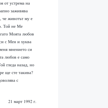
ам от устрема на
запно заживява
, че животът му е
о. Той не Ме
огато Моята любов
си с Мен и хуква
меня мнението си
ата любов е само
ой гледа назад, но
ре ще сте такива?
доволява с
21 март 1992 г.