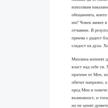
използвам наказани
обещанията, които 
им? Човек живее в 
отчаяние. В резулт
приема с радост бл
сладост на духа. Х
Мнозина копнеят да
власт над себе си.
пратени от Мен, но
обичат напразно, а
пред Мен и повече
възможност, и тога
но не ценят думите