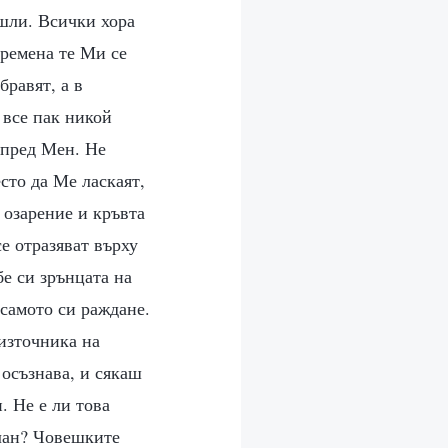
ошли. Всички хора
времена те Ми се
бравят, а в
 все пак никой
 пред Мен. Не
сто да Ме ласкаят,
 озарение и кръвта
е отразяват върху
бе си зрънцата на
 самото си раждане.
 източника на
 осъзнава, и сякаш
. Не е ли това
план? Човешките