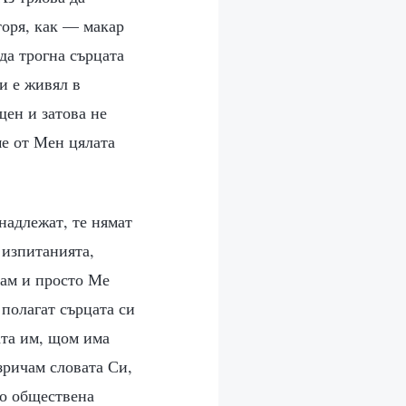
торя, как — макар
да трогна сърцата
и е живял в
щен и затова не
ме от Мен цялата
надлежат, те нямат
 изпитанията,
вам и просто Ме
полагат сърцата си
та им, щом има
зричам словата Си,
то обществена