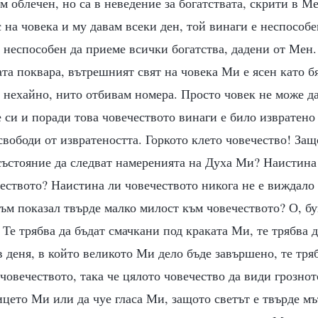
ъм облечен, но са в неведение за богатствата, скрити в М
 на човека и му давам всеки ден, той винаги е неспособ
 неспособен да приеме всички богатства, дадени от Мен
а поквара, вътрешният свят на човека Ми е ясен като бя
 нехайно, нито отбивам номера. Просто човек не може д
е си и поради това човечеството винаги е било извратено
свободи от извратеността. Горкото клето човечество! За
 състояние да следват намеренията на Духа Ми? Наистина
чеството? Наистина ли човечеството никога не е виждал
ъм показал твърде малко милост към човечеството? О, б
 Те трябва да бъдат смачкани под краката Ми, те трябва д
 деня, в който великото Ми дело бъде завършено, те тряб
човечеството, така че цялото човечество да види грознот
ицето Ми или да чуе гласа Ми, защото светът е твърде мъ