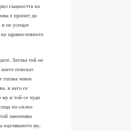
крил същността на
рова е пропит до
н и не усещат
о на здравословното
ците. Затова той не
 което поискат.
и тогава човек
а, в него се
 му и той се чуди
усеща по-силно
той закопнява
а оцеляването му,