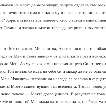
казки не могат да ме заблудят, защото отдавна съм раз
олко нечистотии има в кръвта му и с колко сатанинска от
си? Хората свикват все повече с него с всеки изминал де
от Сатана, и затова нямат интерес да открият „изкуствот
еч от Мен и когато Ме изпитва, Аз се крия от него в обла
леда от Мен и става зависим от злите, като прави всичко,
зо до Мен, Аз му се явявам и не крия лицето Си от него, 
к. Той внезапно идва на себе си и макар да не го осъзнав
Мен. Изведнъж несравнима наслада се разлива в сърцето
знае за Моето съществуване във вселената. Тогава човек 
 нещо повече — Моята драгоценност. В резултат на това 
е Ме оставя, той Ме вижда като светлината, необходима з