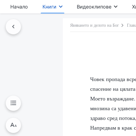
Начало
Книги
Видеоклипове
Х
Явяването и делото на Бог
Глав
Човек пропада всре
спасение на цялата
Моето възраждане. 
мнозина са удавени
здраво сред потока
Напредвам в крак с