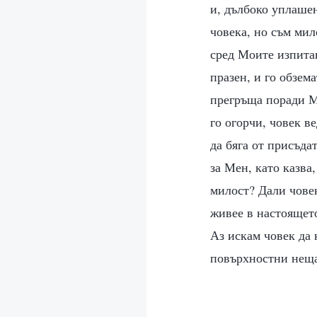
и, дълбоко уплашен
човека, но съм мил
сред Моите изпитан
празен, и го обзем
прегръща поради М
го огорчи, човек в
да бяга от присъд
за Мен, като казва
милост? Дали човек
живее в настоящето
Аз искам човек да 
повърхностни нещ