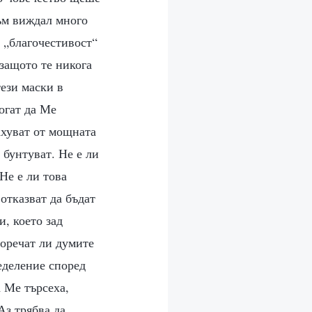
съм виждал много
а „благочестивост“
 защото те никога
тези маски в
огат да Ме
рахуват от мощната
 бунтуват. Не е ли
Не е ли това
отказват да бъдат
, което зад
воречат ли думите
еделение според
 Ме търсеха,
Аз трябва да