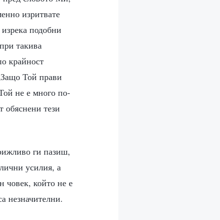
менно изритвате
а изрека подобни
 при такива
по крайност
 „Защо Той прави
Той не е много по-
т обяснени тези
Грижливо ги пазиш,
лични усилия, а
н човек, който не е
са незначителни.
.