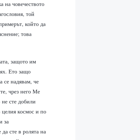
жа на човечеството
агословия, той
примерът, който да
яснение; това
ата, защото им
тях. Ето защо
а се надявам, че
те, чрез него Ме
 не сте добили
з целия космос и по
и за
да сте в ролята на