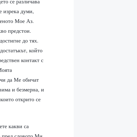
ето се различава
е изрека думи,
теното Мое Аз.
кво предстои.
достигне до тях.
достатъкът, който
редствен контакт с
Моята
ечи да Ме обичат
вима и безмерна, и
 които открито се
ете какви са
е пред словото Ми,