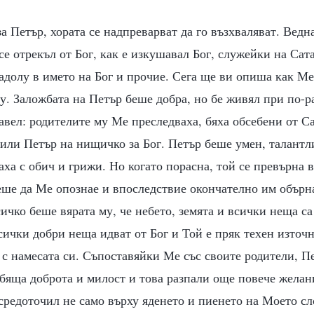
за Петър, хората се надпреварват да го възхваляват. Ведн
 се отрекъл от Бог, как е изкушавал Бог, служейки на Сат
надолу в името на Бог и прочие. Сега ще ви опиша как М
у. Заложбата на Петър беше добра, но бе живял при по-
авел: родителите му Ме преследваха, бяха обсебени от С
чили Петър на нищичко за Бог. Петър беше умен, талантл
аха с обич и грижи. Но когато порасна, той се превърна в
еше да Ме опознае и впоследствие окончателно им обърна
сичко беше вярата му, че небето, земята и всички неща са
ички добри неща идват от Бог и Той е пряк техен източн
 с намесата си. Съпоставяйки Ме със своите родители, П
бяща доброта и милост и това разпали още повече желан
ъсредоточил не само върху яденето и пиенето на Моето сл