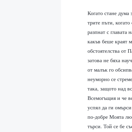
Когато стане дума 
трите пъти, когато
разпнат с главата 
какъв беше краят м
обстоятелства от П
затова не бяха нау
от малък го обсипв
неуморно се стрем
така, защото над в
Всемогъщия и че вс
успял да ги омърси
по-добре Моята лю
търси. Той се бе с