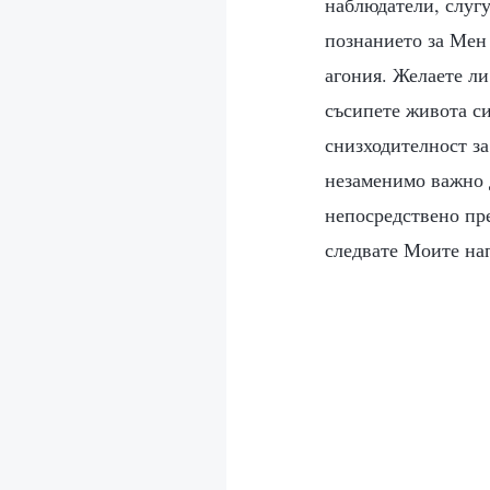
наблюдатели, слуг
познанието за Мен 
агония. Желаете ли
съсипете живота си
снизходителност за
незаменимо важно 
непосредствено пре
следвате Моите на