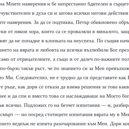
на Моите намерения и бе непрестанно бдителен в сърцето
 чувствителен в духа си и затова всички негови действия
ите намерения. За да се подтиква, Петър обикновено об
уки от някои хора, които са се проваляли в миналото, защ
ият да не попадне в клопката на неуспеха. По същия нач
ането на вярата и любовта на всички възлюбили Бог през
 само от отрицателните, а също и от далеч по-важните п
по-бързо такъв ръст, че по знанието си за Мен превъзхо
то Ми. Следователно, не е трудно да си представите как
е ръце, как дори се отказа да взима решения за това какв
вее и да спи и вместо това се наслаждаваше на Моето бо
в всичко. Подложих го на безчет изпитания — и, разбира
 смърт — но посред стотиците изпитания вярата му в Ме
нито веднъж не изпита разочарование към Мен. Дори ког