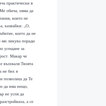
бича практически в
 Ме обича, няма да
тания, които не
а, казвайки: „О,
ъбитие, което да не
о ми ликува поради
ро усещане за
рост. Макар че
не възхваля Твоята
а не бих я
ми позволиш да Те
ен да има нещо,
ър не успя да
разстройваха, а се