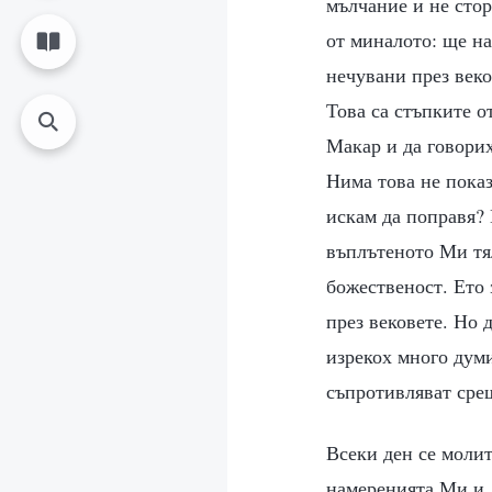
мълчание и не стор
от миналото: ще на
нечувани през веко
Това са стъпките о
Макар и да говорих
Нима това не показ
искам да поправя? 
въплътеното Ми тя
божественост. Ето 
през вековете. Но 
изрекох много думи
съпротивляват сре
Всеки ден се молит
намеренията Ми и д