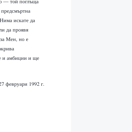
но — той поглъща
в предсмъртна
 Нима искате да
ли да проявя
за Мен, но е
зкрива
е и амбиции и ще
27 февруари 1992 г.