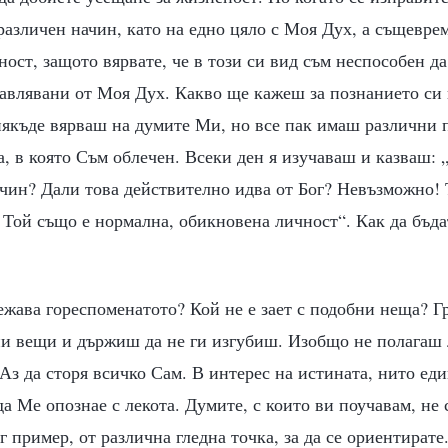
 различен начин, като на едно цяло с Моя Дух, а същевре
ост, защото вярвате, че в този си вид съм неспособен д
равлявани от Моя Дух. Какво ще кажеш за познанието си
някъде вярваш на думите Ми, но все пак имаш различни 
а, в която Съм облечен. Всеки ден я изучаваш и казваш:
чин? Дали това действително идва от Бог? Невъзможно! 
Той също е нормална, обикновена личност“. Как да бъда
ежава гореспоменатото? Кой не е зает с подобни неща? 
ни вещи и държиш да не ги изгубиш. Изобщо не полагаш 
Аз да сторя всичко Сам. В интерес на истината, нито еди
да Ме опознае с лекота. Думите, с които ви поучавам, не 
г пример, от различна гледна точка, за да се ориентирате