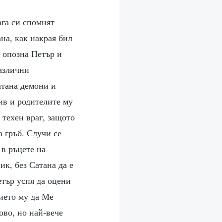
ага си спомнят
ана, как накрая бил
е опозна Петър и
различни
атана демони и
ив и родителите му
 техен враг, защото
 гръб. Случи се
 в ръцете на
ик, без Сатана да е
етър успя да оцени
ието му да Ме
ово, но най-вече