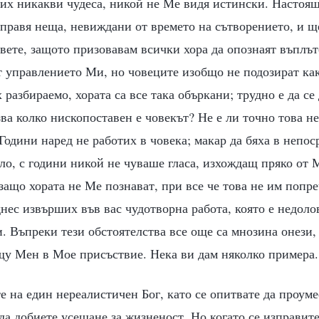
их никакви чудеса, никой не Ме видя истински. Настоящ
правя неща, невиждани от времето на сътворението, и щ
вете, защото призовавам всички хора да опознаят въплъ
т управлението Ми, но човеците изобщо не подозират ка
 разбираемо, хората са все така объркани; трудно е да се 
ва колко нископоставен е човекът? Не е ли точно това не
Години наред не работих в човека; макар да бяха в непос
ло, с години никой не чуваше гласа, изхождащ пряко от 
защо хората не Ме познават, при все че това не им попр
днес извърших във вас чудотворна работа, която е недоло
. Въпреки тези обстоятелства все още са мнозина онези,
щу Мен в Мое присъствие. Нека ви дам няколко примера.
е на един нереалистичен Бог, като се опитвате да проуме
а добиете усещане за жизненост. Но когато се изправит