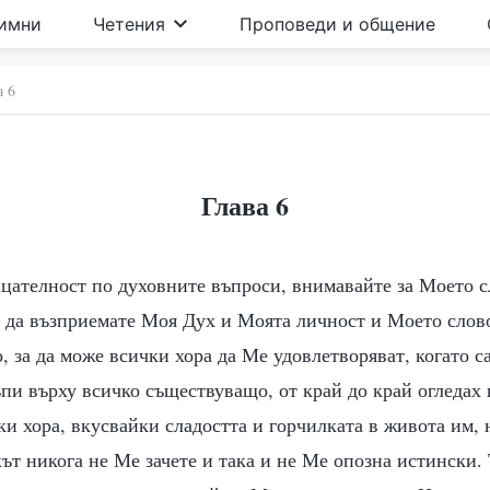
имни
Четения
Проповеди и общение
а 6
Глава 6
цателност по духовните въпроси, внимавайте за Моето с
 да възприемате Моя Дух и Моята личност и Моето слов
, за да може всички хора да Ме удовлетворяват, когато с
пи върху всичко съществуващо, от край до край огледах 
ки хора, вкусвайки сладостта и горчилката в живота им, 
ът никога не Ме зачете и така и не Ме опозна истински. 