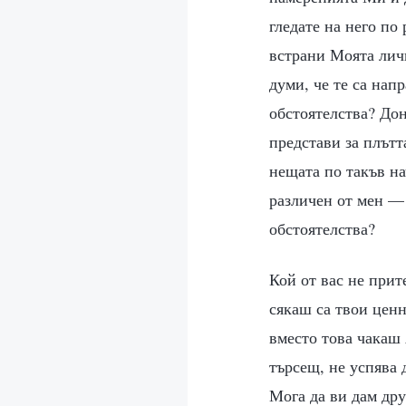
гледате на него по
встрани Моята личн
думи, че те са нап
обстоятелства? До
представи за плътт
нещата по такъв на
различен от мен — 
обстоятелства?
Кой от вас не прит
сякаш са твои цен
вместо това чакаш 
търсещ, не успява 
Мога да ви дам дру