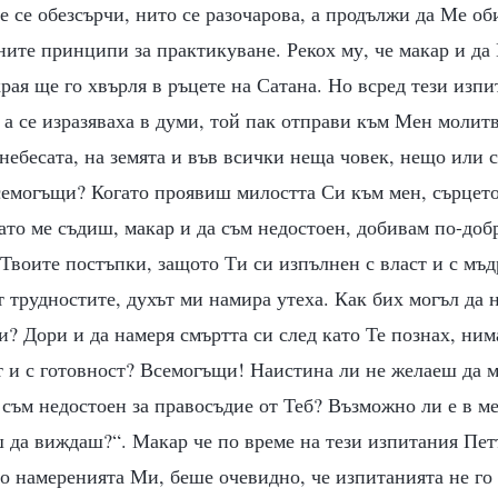
не се обезсърчи, нито се разочарова, а продължи да Ме о
ните принципи за практикуване. Рекох му, че макар и да
края ще го хвърля в ръцете на Сатана. Но всред тези изпи
, а се изразяваха в думи, той пак отправи към Мен молитв
небесата, на земята и във всички неща човек, нещо или с
Всемогъщи? Когато проявиш милостта Си към мен, сърцет
ато ме съдиш, макар и да съм недостоен, добивам по-доб
Твоите постъпки, защото Ти си изпълнен с власт и с мъд
т трудностите, духът ми намира утеха. Как бих могъл да 
и? Дори и да намеря смъртта си след като Те познах, ним
т и с готовност? Всемогъщи! Наистина ли не желаеш да 
съм недостоен за правосъдие от Теб? Възможно ли е в м
 да виждаш?“. Макар че по време на тези изпитания Пет
о намеренията Ми, беше очевидно, че изпитанията не го 