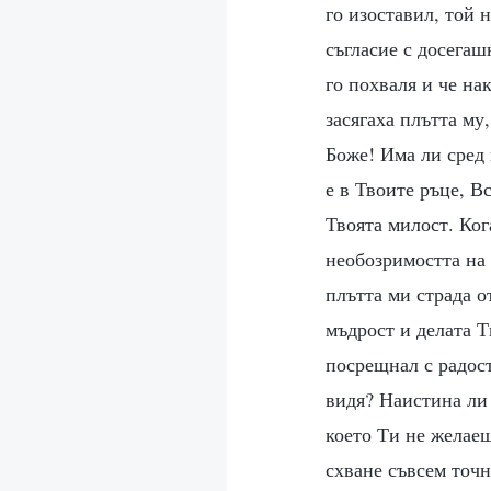
го изоставил, той 
съгласие с досегаш
го похваля и че на
засягаха плътта му
Боже! Има ли сред 
е в Твоите ръце, 
Твоята милост. Ког
необозримостта на 
плътта ми страда о
мъдрост и делата Т
посрещнал с радос
видя? Наистина ли 
което Ти не желаеш
схване съвсем точн