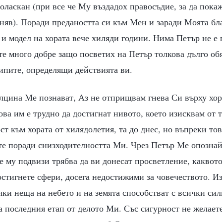
оласкан (при все че Му въздадох правосъдие, за да пока
няв). Поради предаността си към Мен и заради Моята бл
и модел на хората вече хиляди години. Нима Петър не е 
е много добре защо посветих на Петър толкова дълго об
ипите, определящи действията ви.
алцина Ме познават, Аз не отприщвам гнева Си върху хор
ова им е трудно да достигнат нивото, което изисквам от 
т към хората от хилядолетия, та до днес, но въпреки тов
те поради снизходителността Ми. Чрез Петър Ме опознай
е му подвизи трябва да ви донесат просветление, каквото
остигнете сфери, досега недостижими за човечеството. И
чки неща на небето и на земята способстват с всички сил
 последния етап от делото Ми. Със сигурност не желаете 