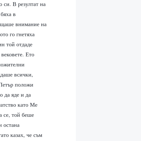
 си. В резултат на
 бяха в
ръщаше внимание на
ото го гнетяха
ин той отдаде
 вековете. Ето
оложителни
ждаше всички,
 Петър положи
о да яде и да
гатство като Ме
 се, той беше
н остана
ато казах, че съм