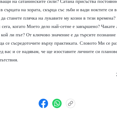
уващи на сатанинските сили? Сатана присъства постоян
в сърцата на хората, скърца със зъби и вади ноктите си 
 да станете плячка на лукавите му козни в тези времена?
 сега, когато Моето дело най-сетне е завършено? Чакате 
 кой ли път? От ключово значение е да търсите познание 
да се съсредоточите върху практиката. Словото Ми се ра
д вас и се надявам, че ще изоставите личните си планов
пътствия.