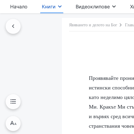
Начало
Книги
Видеоклипове
Х
Явяването и делото на Бог
Глав
Проявявайте прони
истински способни
като неделимо цяло
Ми. Кракът Ми стъ
и вървях сред всич
странствания човек