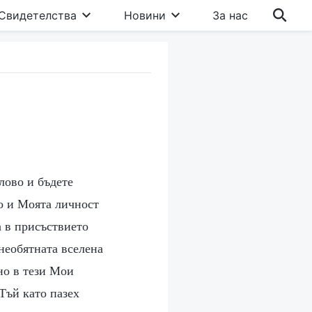
Свидетелства
Новини
За нас
лово и бъдете
о и Моята личност
а в присъствието
необятната вселена
но в тези Мои
Тъй като пазех