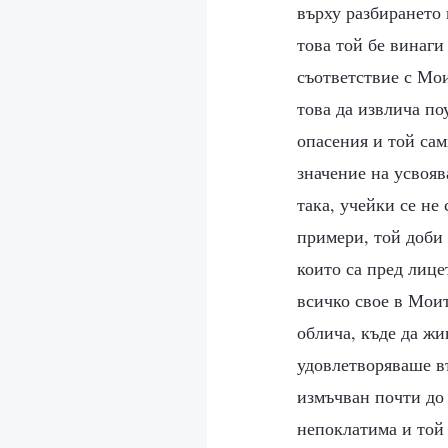
върху разбирането 
това той бе винаги
съответствие с Мо
това да извлича по
опасения и той сам
значение на усвояв
така, учейки се не
примери, той доби 
които са пред лице
всичко свое в Моит
облича, къде да жи
удовлетворяваше въ
измъчван почти до
непоклатима и той 