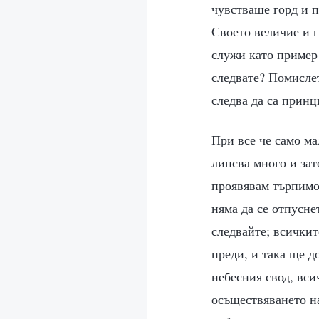
чувстваше горд и п
Своето величие и г
служи като пример 
следвате? Помислет
следва да са принц
При все че само м
липсва много и зат
проявявам търпимос
няма да се отпусне
следвайте; всичкит
преди, и така ще д
небесния свод, вси
осъществяването на