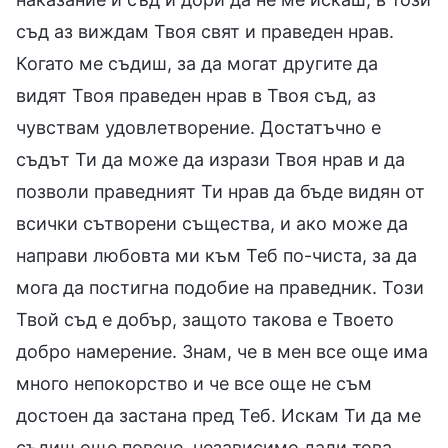
съд аз виждам Твоя свят и праведен нрав.
Когато ме съдиш, за да могат другите да
видят Твоя праведен нрав в Твоя съд, аз
чувствам удовлетворение. Достатъчно е
съдът Ти да може да изрази Твоя нрав и да
позволи праведният Ти нрав да бъде видян от
всички сътворени същества, и ако може да
направи любовта ми към Теб по-чиста, за да
мога да постигна подобие на праведник. Този
Твой съд е добър, защото такова е Твоето
добро намерение. Знам, че в мен все още има
много непокорство и че все още не съм
достоен да застана пред Теб. Искам Ти да ме
съдиш още повече, независимо дали това