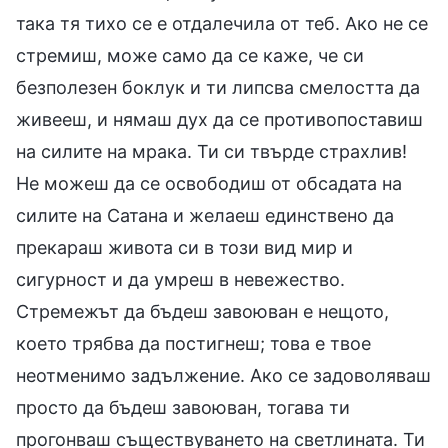
така тя тихо се е отдалечила от теб. Ако не се
стремиш, може само да се каже, че си
безполезен боклук и ти липсва смелостта да
живееш, и нямаш дух да се противопоставиш
на силите на мрака. Ти си твърде страхлив!
Не можеш да се освободиш от обсадата на
силите на Сатана и желаеш единствено да
прекараш живота си в този вид мир и
сигурност и да умреш в невежество.
Стремежът да бъдеш завоюван е нещото,
което трябва да постигнеш; това е твое
неотменимо задължение. Ако се задоволяваш
просто да бъдеш завоюван, тогава ти
прогонваш съществуването на светлината. Ти