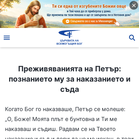
Преживяванията на Петър: познанието му за наказанието и съда
Преживяванията на Петър:
познанието му за наказанието и
съда
Когато Бог го наказваше, Петър се молеше:
„О, Боже! Моята плът е бунтовна и Ти ме
наказваш и съдиш. Радвам се на Твоето
наказание и съд и дори да не ме искаш, в този