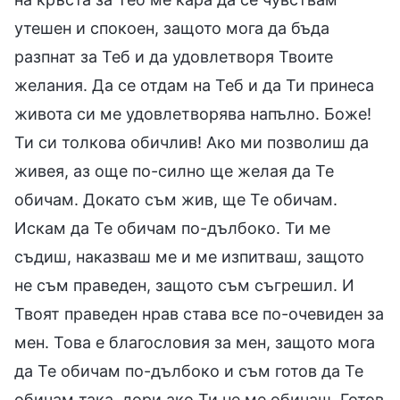
утешен и спокоен, защото мога да бъда
разпнат за Теб и да удовлетворя Твоите
желания. Да се отдам на Теб и да Ти принеса
живота си ме удовлетворява напълно. Боже!
Ти си толкова обичлив! Ако ми позволиш да
живея, аз още по-силно ще желая да Те
обичам. Докато съм жив, ще Те обичам.
Искам да Те обичам по-дълбоко. Ти ме
съдиш, наказваш ме и ме изпитваш, защото
не съм праведен, защото съм съгрешил. И
Твоят праведен нрав става все по-очевиден за
мен. Това е благословия за мен, защото мога
да Те обичам по-дълбоко и съм готов да Те
обичам така, дори ако Ти не ме обичаш. Готов