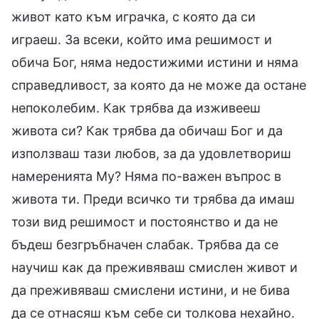
живот като към играчка, с която да си
играеш. За всеки, който има решимост и
обича Бог, няма недостижими истини и няма
справедливост, за която да не може да остане
непоколебим. Как трябва да изживееш
живота си? Как трябва да обичаш Бог и да
използваш тази любов, за да удовлетвориш
намеренията Му? Няма по-важен въпрос в
живота ти. Преди всичко ти трябва да имаш
този вид решимост и постоянство и да не
бъдеш безгръбначен слабак. Трябва да се
научиш как да преживяваш смислен живот и
да преживяваш смислени истини, и не бива
да се отнасяш към себе си толкова нехайно.