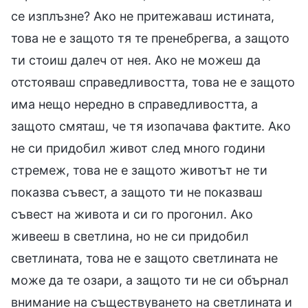
се изплъзне? Ако не притежаваш истината,
това не е защото тя те пренебрегва, а защото
ти стоиш далеч от нея. Ако не можеш да
отстояваш справедливостта, това не е защото
има нещо нередно в справедливостта, а
защото смяташ, че тя изопачава фактите. Ако
не си придобил живот след много години
стремеж, това не е защото животът не ти
показва съвест, а защото ти не показваш
съвест на живота и си го прогонил. Ако
живееш в светлина, но не си придобил
светлината, това не е защото светлината не
може да те озари, а защото ти не си обърнал
внимание на съществуването на светлината и