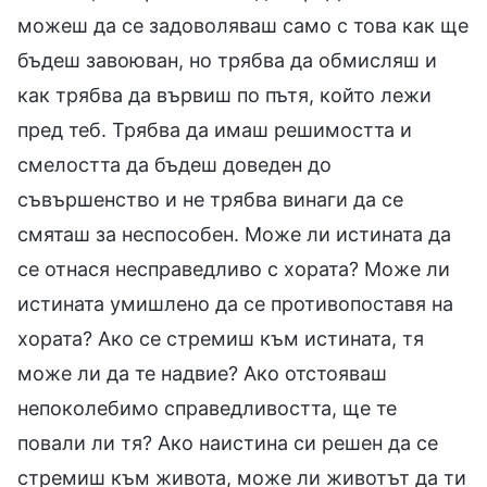
можеш да се задоволяваш само с това как ще
бъдеш завоюван, но трябва да обмисляш и
как трябва да вървиш по пътя, който лежи
пред теб. Трябва да имаш решимостта и
смелостта да бъдеш доведен до
съвършенство и не трябва винаги да се
смяташ за неспособен. Може ли истината да
се отнася несправедливо с хората? Може ли
истината умишлено да се противопоставя на
хората? Ако се стремиш към истината, тя
може ли да те надвие? Ако отстояваш
непоколебимо справедливостта, ще те
повали ли тя? Ако наистина си решен да се
стремиш към живота, може ли животът да ти