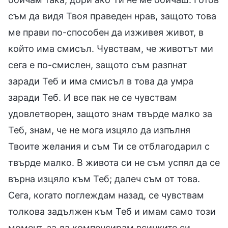
съм да видя Твоя праведен нрав, защото това
ме прави по-способен да изживея живот, в
който има смисъл. Чувствам, че животът ми
сега е по-смислен, защото съм разпнат
заради Теб и има смисъл в това да умра
заради Теб. И все пак не се чувствам
удовлетворен, защото знам твърде малко за
Теб, знам, че не мога изцяло да изпълня
Твоите желания и съм Ти се отблагодарил с
твърде малко. В живота си не съм успял да се
върна изцяло към Теб; далеч съм от това.
Сега, когато поглеждам назад, се чувствам
толкова задължен към Теб и имам само този
момент, за да компенсирам всичките си