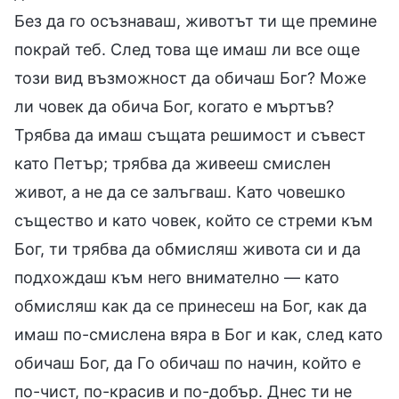
Без да го осъзнаваш, животът ти ще премине
покрай теб. След това ще имаш ли все още
този вид възможност да обичаш Бог? Може
ли човек да обича Бог, когато е мъртъв?
Трябва да имаш същата решимост и съвест
като Петър; трябва да живееш смислен
живот, а не да се залъгваш. Като човешко
същество и като човек, който се стреми към
Бог, ти трябва да обмисляш живота си и да
подхождаш към него внимателно — като
обмисляш как да се принесеш на Бог, как да
имаш по-смислена вяра в Бог и как, след като
обичаш Бог, да Го обичаш по начин, който е
по-чист, по-красив и по-добър. Днес ти не