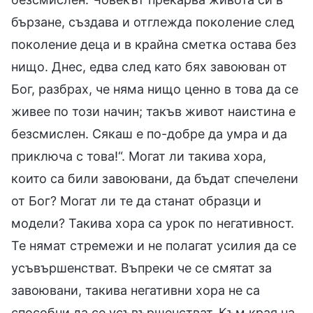
бързане, създава и отглежда поколение след
поколение деца и в крайна сметка остава без
нищо. Днес, едва след като бях завоюван от
Бог, разбрах, че няма нищо ценно в това да се
живее по този начин; такъв живот наистина е
безсмислен. Сякаш е по-добре да умра и да
приключа с това!“. Могат ли такива хора,
които са били завоювани, да бъдат спечелени
от Бог? Могат ли те да станат образци и
модели? Такива хора са урок по негативност.
Те нямат стремежи и не полагат усилия да се
усъвършенстват. Въпреки че се смятат за
завоювани, такива негативни хора не са
способни да се усъвършенстват. Към края на