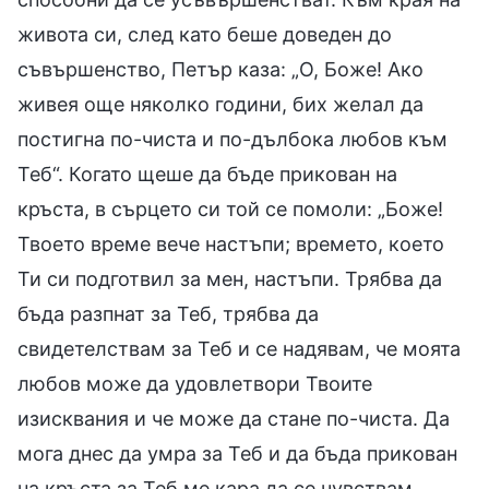
живота си, след като беше доведен до
съвършенство, Петър каза: „О, Боже! Ако
живея още няколко години, бих желал да
постигна по-чиста и по-дълбока любов към
Теб“. Когато щеше да бъде прикован на
кръста, в сърцето си той се помоли: „Боже!
Твоето време вече настъпи; времето, което
Ти си подготвил за мен, настъпи. Трябва да
бъда разпнат за Теб, трябва да
свидетелствам за Теб и се надявам, че моята
любов може да удовлетвори Твоите
изисквания и че може да стане по-чиста. Да
мога днес да умра за Теб и да бъда прикован
на кръста за Теб ме кара да се чувствам