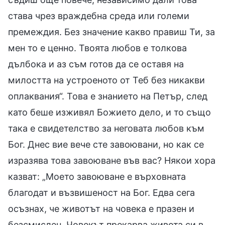
става чрез враждебна среда или големи
премеждия. Без значение какво правиш Ти, за
мен то е ценно. Твоята любов е толкова
дълбока и аз съм готов да се оставя на
милостта на устроеното от Теб без никакви
оплаквания“. Това е знанието на Петър, след
като беше изживял Божието дело, и то също
така е свидетелство за неговата любов към
Бог. Днес вие вече сте завоювани, но как се
изразява това завоюване във вас? Някои хора
казват: „Моето завоюване е върховната
благодат и възвишеност на Бог. Едва сега
осъзнах, че животът на човека е празен и
безсмислен. Човекът прекарва живота си в