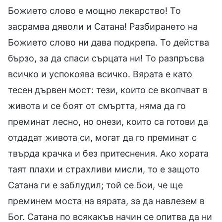
Божието слово е мощно лекарство! То
засрамва дяволи и Сатана! Разбирането на
Божието слово ни дава подкрепа. То действа
бързо, за да спаси сърцата ни! То разпръсва
всичко и успокоява всичко. Вярата е като
тесен дървен мост: тези, които се вкопчват в
живота и се боят от смъртта, няма да го
преминат лесно, но онези, които са готови да
отдадат живота си, могат да го преминат с
твърда крачка и без притеснения. Ако хората
таят плахи и страхливи мисли, то е защото
Сатана ги е заблудил; той се бои, че ще
преминем моста на вярата, за да навлезем в
Бог. Сатана по всякакъв начин се опитва да ни