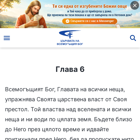
Глава 6
Глава 6
Всемогъщият Бог, Главата на всички неща,
упражнява Своята царствена власт от Своя
престол. Той властва над вселената и всички
неща и ни води по цялата земя. Бъдете близо
до Него през цялото време и идвайте
притихнали пред Него, без да пропускате нито