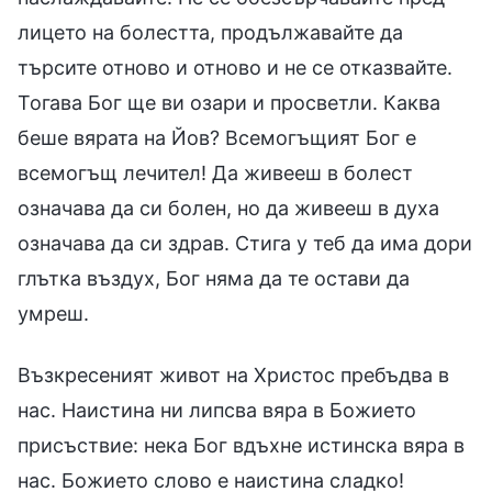
лицето на болестта, продължавайте да
търсите отново и отново и не се отказвайте.
Тогава Бог ще ви озари и просветли. Каква
беше вярата на Йов? Всемогъщият Бог е
всемогъщ лечител! Да живееш в болест
означава да си болен, но да живееш в духа
означава да си здрав. Стига у теб да има дори
глътка въздух, Бог няма да те остави да
умреш.
Възкресеният живот на Христос пребъдва в
нас. Наистина ни липсва вяра в Божието
присъствие: нека Бог вдъхне истинска вяра в
нас. Божието слово е наистина сладко!