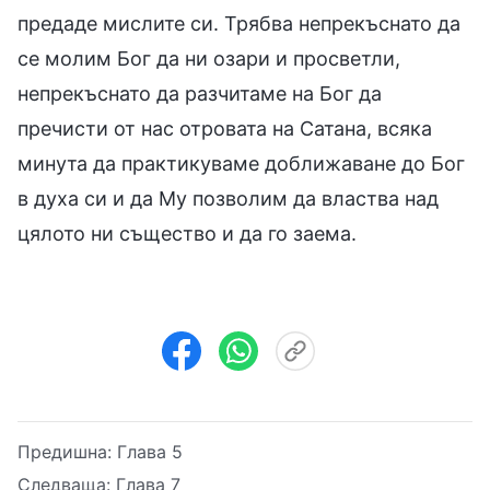
предаде мислите си. Трябва непрекъснато да
се молим Бог да ни озари и просветли,
непрекъснато да разчитаме на Бог да
пречисти от нас отровата на Сатана, всяка
минута да практикуваме доближаване до Бог
в духа си и да Му позволим да властва над
цялото ни същество и да го заема.
Предишна:
Глава 5
Следваща:
Глава 7