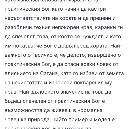
практическия Бог като начин да кастри
несъответствията на хората и да прецени и
разобличи техния непокорен нрав, карайки ги
да спечелят това, от което се нуждаят, и като
им показва, че Бог е дошъл сред хората. Най-
важното от всичко е, че делото, извършено от
практическия Бог, е да спаси всеки човек от
влиянието на Сатана, като го избави от земята
на нечистотата и изкорени покварения му
нрав. Най-дълбокото значение на това да
бъдеш спечелен от практическия Бог е
възможността да живееш в нормална
човешка природа, чийто пример и модел е
практическия Бог, и да можеш да