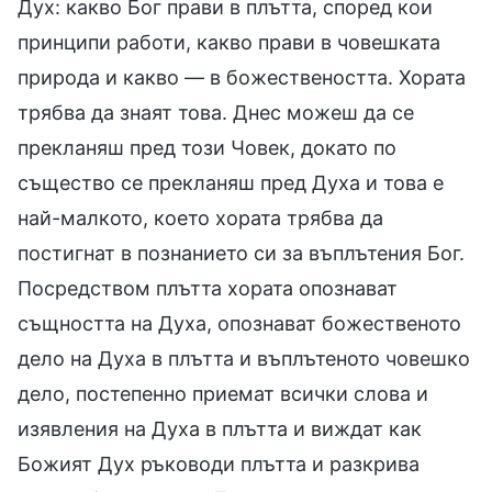
Дух: какво Бог прави в плътта, според кои
принципи работи, какво прави в човешката
природа и какво — в божествеността. Хората
трябва да знаят това. Днес можеш да се
прекланяш пред този Човек, докато по
същество се прекланяш пред Духа и това е
най-малкото, което хората трябва да
постигнат в познанието си за въплътения Бог.
Посредством плътта хората опознават
същността на Духа, опознават божественото
дело на Духа в плътта и въплътеното човешко
дело, постепенно приемат всички слова и
изявления на Духа в плътта и виждат как
Божият Дух ръководи плътта и разкрива