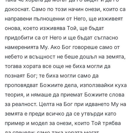
докоснат. Само по този начин онези, които са
направени пълноценни от Него, ще изживеят
онова, което изживява Той, ще бъдат
придобити са от Него и ще бъдат съгласно
намеренията Му. Ако Бог говореше само от
небето и всъщност не беше дошъл на земята,
тогава хората все още не биха могли да
познаят Бог; те биха могли само да
проповядват Божиите дела, използвайки куха
теория, и нямаше да приемат Божиите слова
за реалност. Целта на Бог при идването Му на
земята е преди всичко да се утвърди като
пример и модел за онези, които Той трябва
да спечели; само така хората могат