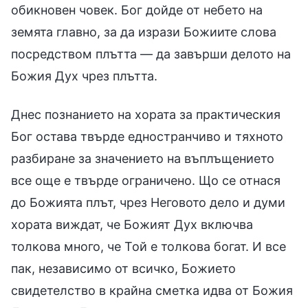
обикновен човек. Бог дойде от небето на
земята главно, за да изрази Божиите слова
посредством плътта — да завърши делото на
Божия Дух чрез плътта.
Днес познанието на хората за практическия
Бог остава твърде едностранчиво и тяхното
разбиране за значението на въплъщението
все още е твърде ограничено. Що се отнася
до Божията плът, чрез Неговото дело и думи
хората виждат, че Божият Дух включва
толкова много, че Той е толкова богат. И все
пак, независимо от всичко, Божието
свидетелство в крайна сметка идва от Божия