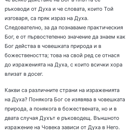
ръководи от Духа и че словата, които Той
изговаря, са пряк израз на Духа.
Следователно, за да познаваме практическия
Бог, е от първостепенно значение да знаем как
Бог действа в човешката природа и в
божествеността; това на свой ред се отнася
до израженията на Духа, с които всички хора
влизат в досег.
Какви са различните страни на израженията
на Духа? Понякога Бог се изявява в човешката
природа, а понякога в божествената, но и в
двата случая Духът е ръководещ. Външното
изражение на Човека зависи от Духа в Него.