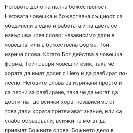
Неговото дело на пълна божественост.
Неговата човешка и божествена същност са
обединени в едно и работата и на двете се
извършва чрез слово; независимо дали в
човешка, или в божествена форма, Той
изрича слова. Когато Бог действа в човешка
форма, Той говори човешки език, така че
хората да имат досег с Него и да разбират по-
лесно. Неговите слова са изричани просто и
са лесни за разбиране, така че да могат да
достигнат до всички хора; независимо от
това дали хората притежават знание, или са
слабо образовани, всички те могат да
приемат Божиите слова. Божието дело в