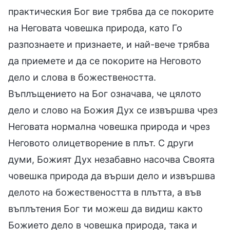
практическия Бог вие трябва да се покорите
на Неговата човешка природа, като Го
разпознаете и признаете, и най-вече трябва
да приемете и да се покорите на Неговото
дело и слова в божествеността.
Въплъщението на Бог означава, че цялото
дело и слово на Божия Дух се извършва чрез
Неговата нормална човешка природа и чрез
Неговото олицетворение в плът. С други
думи, Божият Дух незабавно насочва Своята
човешка природа да върши дело и извършва
делото на божествеността в плътта, а във
въплътения Бог ти можеш да видиш както
Божието дело в човешка природа, така и