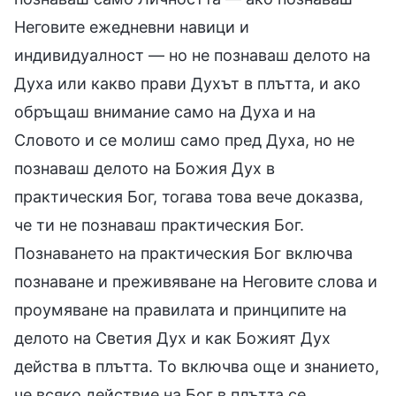
Неговите ежедневни навици и
индивидуалност — но не познаваш делото на
Духа или какво прави Духът в плътта, и ако
обръщаш внимание само на Духа и на
Словото и се молиш само пред Духа, но не
познаваш делото на Божия Дух в
практическия Бог, тогава това вече доказва,
че ти не познаваш практическия Бог.
Познаването на практическия Бог включва
познаване и преживяване на Неговите слова и
проумяване на правилата и принципите на
делото на Светия Дух и как Божият Дух
действа в плътта. То включва още и знанието,
че всяко действие на Бог в плътта се