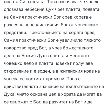
силата Си в плътта. Това означава, че човек
опознава небесния Дух чрез плътта; появата
на Самия практически Бог сред хората е
разсеяла нереалистичния бог от човешките
представи. Преклонението на хората пред
Самия практически Бог е увеличило тяхното
покорство пред Бог, а чрез божественото
дело на Божия Дух в плътта и Неговото
човешко дело в плътта човекът получава
откровение и е воден, а в житейския нрав на
човека се постигат промени. Това е
действителното значение на въплътяването на
Духа, чиято основна цел е хората да могат да
се свържат с Бог, да разчитат на Бог и да