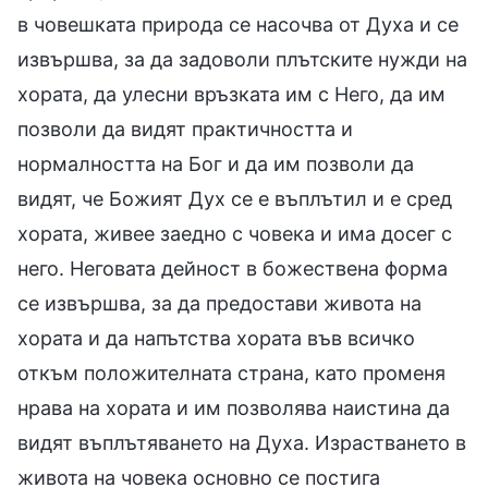
в човешката природа се насочва от Духа и се
извършва, за да задоволи плътските нужди на
хората, да улесни връзката им с Него, да им
позволи да видят практичността и
нормалността на Бог и да им позволи да
видят, че Божият Дух се е въплътил и е сред
хората, живее заедно с човека и има досег с
него. Неговата дейност в божествена форма
се извършва, за да предостави живота на
хората и да напътства хората във всичко
откъм положителната страна, като променя
нрава на хората и им позволява наистина да
видят въплътяването на Духа. Израстването в
живота на човека основно се постига