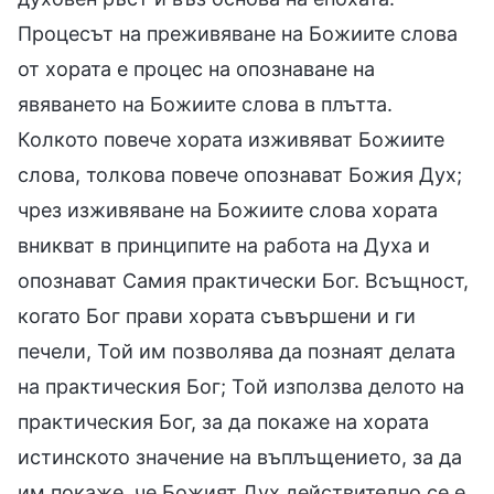
Процесът на преживяване на Божиите слова
от хората е процес на опознаване на
явяването на Божиите слова в плътта.
Колкото повече хората изживяват Божиите
слова, толкова повече опознават Божия Дух;
чрез изживяване на Божиите слова хората
вникват в принципите на работа на Духа и
опознават Самия практически Бог. Всъщност,
когато Бог прави хората съвършени и ги
печели, Той им позволява да познаят делата
на практическия Бог; Той използва делото на
практическия Бог, за да покаже на хората
истинското значение на въплъщението, за да
им покаже, че Божият Дух действително се е