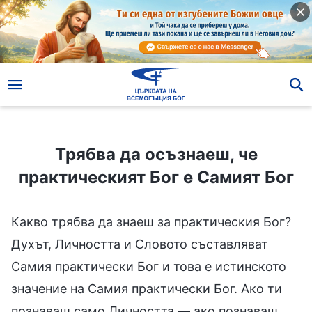
Трябва да осъзнаеш, че практическият Бог е Самият Бог
Трябва да осъзнаеш, че
практическият Бог е Самият Бог
Какво трябва да знаеш за практическия Бог?
Духът, Личността и Словото съставляват
Самия практически Бог и това е истинското
значение на Самия практически Бог. Ако ти
познаваш само Личността — ако познаваш