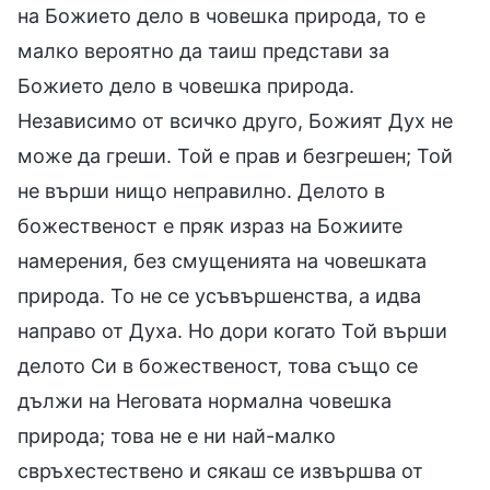
на Божието дело в човешка природа, то е
малко вероятно да таиш представи за
Божието дело в човешка природа.
Независимо от всичко друго, Божият Дух не
може да греши. Той е прав и безгрешен; Той
не върши нищо неправилно. Делото в
божественост е пряк израз на Божиите
намерения, без смущенията на човешката
природа. То не се усъвършенства, а идва
направо от Духа. Но дори когато Той върши
делото Си в божественост, това също се
дължи на Неговата нормална човешка
природа; това не е ни най-малко
свръхестествено и сякаш се извършва от