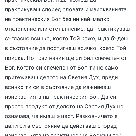
практикуваш според словата и изискванията
на практическия Бог без ни най-малко
отклонение или отстъпление, да практикуваш
съгласно всичко, което Той каже, и да бъдеш
в състояние да постигнеш всичко, което Той
поиска. По този начин ще си бил спечелен от
Бог. Когато си спечелен от Бог, ти не само
притежаваш делото на Светия Дух; преди
всичко ти си в състояние да изживееш
изискванията на практическия Бог. Да си
просто продукт от делото на Светия Дух не
означава, че имаш живот. Разковничето е
дали си в състояние да действаш според
изискванията на практическия Бог към теб,