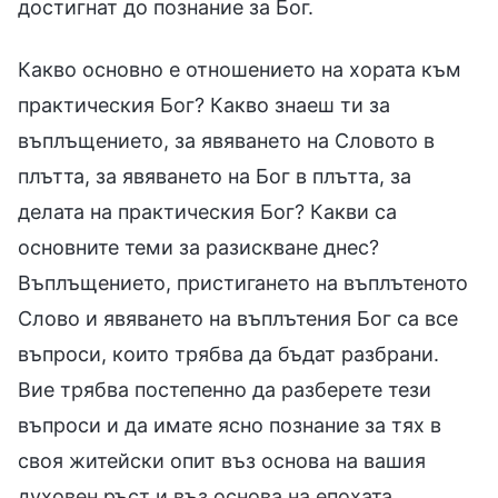
достигнат до познание за Бог.
Какво основно е отношението на хората към
практическия Бог? Какво знаеш ти за
въплъщението, за явяването на Словото в
плътта, за явяването на Бог в плътта, за
делата на практическия Бог? Какви са
основните теми за разискване днес?
Въплъщението, пристигането на въплътеното
Слово и явяването на въплътения Бог са все
въпроси, които трябва да бъдат разбрани.
Вие трябва постепенно да разберете тези
въпроси и да имате ясно познание за тях в
своя житейски опит въз основа на вашия
духовен ръст и въз основа на епохата.