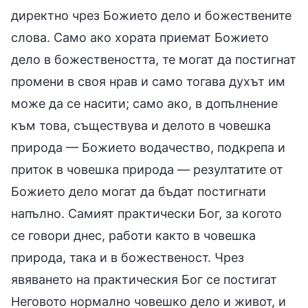
директно чрез Божието дело и божествените
слова. Само ако хората приемат Божието
дело в божествеността, те могат да постигнат
промени в своя нрав и само тогава духът им
може да се насити; само ако, в допълнение
към това, съществува и делото в човешка
природа — Божието водачество, подкрепа и
приток в човешка природа — резултатите от
Божието дело могат да бъдат постигнати
напълно. Самият практически Бог, за когото
се говори днес, работи както в човешка
природа, така и в божественост. Чрез
явяването на практическия Бог се постигат
Неговото нормално човешко дело и живот, и