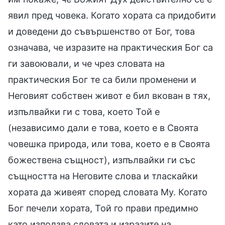
явил пред човека. Когато хората са придобити
и доведени до съвършенство от Бог, това
означава, че изразите на практическия Бог са
ги завоювали, и че чрез словата на
практическия Бог те са били променени и
Неговият собствен живот е бил вкован в тях,
изпълвайки ги с това, което Той е
(независимо дали е това, което е в Своята
човешка природа, или това, което е в Своята
божествена същност), изпълвайки ги със
същността на Неговите слова и тласкайки
хората да живеят според словата Му. Когато
Бог печели хората, Той го прави предимно
като използва словата и изразите на