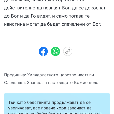
действително да познаят Бог, да се докоснат
до Бог и да Го видят, и само тогава те
наистина могат да бъдат спечелени от Бог.
Предишна:
Хилядолетното царство настъпи
Следваща:
Знание за настоящото Божие дело
Тъй като бедствията продължават да се
увеличават, все повече хора започват да
осъзнават, че библейските пророчества не са