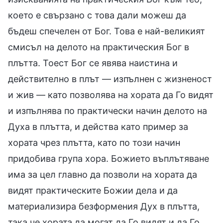
което е свързано с това дали можеш да
бъдеш спечелен от Бог. Това е най-великият
смисъл на делото на практическия Бог в
плътта. Тоест Бог се явява наистина и
действително в плът — изпълнен с жизненост
и жив — като позволява на хората да Го видят
и изпълнява по практически начин делото на
Духа в плътта, и действа като пример за
хората чрез плътта, като по този начин
придобива група хора. Божието въплътяване
има за цел главно да позволи на хората да
видят практическите Божии дела и да
материализира безформения Дух в плътта,
така че хората да могат да Го видят и да Го