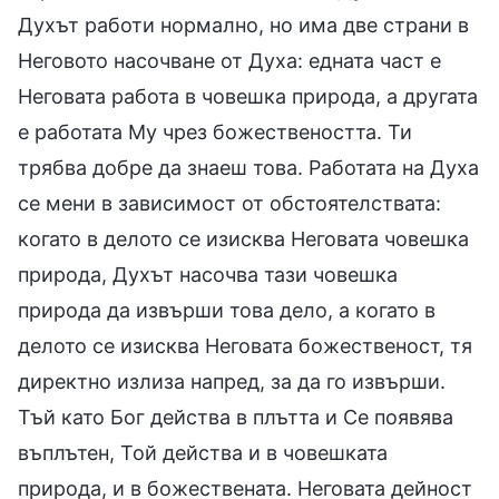
Духът работи нормално, но има две страни в
Неговото насочване от Духа: едната част е
Неговата работа в човешка природа, а другата
е работата Му чрез божествеността. Ти
трябва добре да знаеш това. Работата на Духа
се мени в зависимост от обстоятелствата:
когато в делото се изисква Неговата човешка
природа, Духът насочва тази човешка
природа да извърши това дело, а когато в
делото се изисква Неговата божественост, тя
директно излиза напред, за да го извърши.
Тъй като Бог действа в плътта и Се появява
въплътен, Той действа и в човешката
природа, и в божествената. Неговата дейност