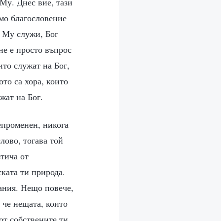
 Му. Днес вие, тази
имо благословение
а Му служи, Бог
не е просто въпрос
ито служат на Бог,
ото са хора, които
жат на Бог.
епроменен, никога
слово, тогава той
зтича от
ската ти природа.
ания. Нещо повече,
 че нещата, които
от собствените ти