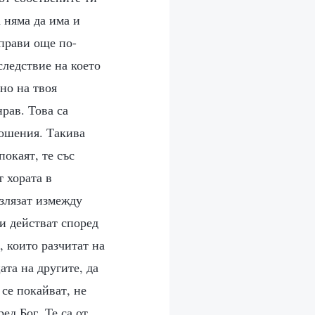
 няма да има и
аправи още по-
следствие на което
но на твоя
рав. Това са
ношения. Такива
покаят, те със
 хората в
излязат измежду
 и действат според
, които разчитат на
ата на другите, да
 се покайват, не
ед Бог. Те са от