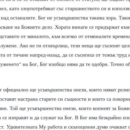
вел, като злоупотребяват със старшинството си и използ
ат над останалите. Бог не усъвършенства такива хора. Так
сване на Божието дело. Хората винаги се придържат към 
ставите от миналото, към всичко от отминалите времена
служене. Ако не ги отхвърлиш, тези неща ще съсипят це
та от тичане напред-назад, да се съсипеш от тежък труд
уженето“ на Бог, Бог изобщо няма да те одобри. Точно о
ог официално ще усъвършенства онези, които нямат рели
 оставят настрана старите си същности и които са покорн
ин. Той ще усъвършенства онези, които копнеят за Божи
а се изправят и да служат на Бог. В Бог има безкрайно из
ст. Удивителната Му работа и скъпоценни думи очакват 