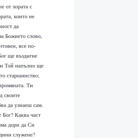
не от хората с
рата, които не
жност да
за Божието слово,
нтовен, все по-
Бог ще въздигне
, и Той напълно ще
ето старшинство;
 промяната. Ти
д своите
бва да узнаеш сам.
 Бог? Каква част
яма дори да Си
одини служене?