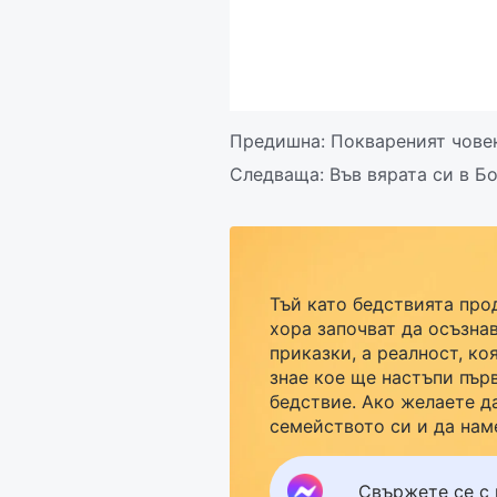
Предишна:
Поквареният човек
Следваща:
Във вярата си в Б
Тъй като бедствията про
хора започват да осъзнав
приказки, а реалност, ко
знае кое ще настъпи пър
бедствие. Ако желаете д
семейството си и да нам
кликнете върху Messenge
група за изучаване. Не ч
Свържете се с 