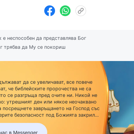
 е неспособен да представлява Бог
ог трябва да Му се покориш
дължават да се увеличават, все повече
ат, че библейските пророчества не са
ято се разгръща пред очите ни. Никой не
во: утрешният ден или някое неочаквано
а посрещнете завръщането на Господ със
ерите безопасност под Божията закрила,
r, за да се присъедините към нашата
акайте до утре.
нас в Messenger