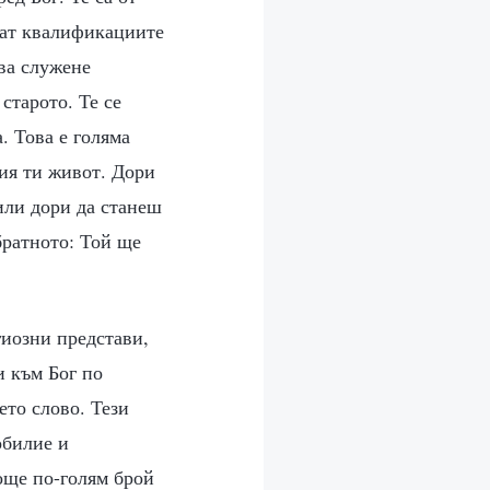
ват квалификациите
ова служене
старото. Те се
. Това е голяма
лия ти живот. Дори
 или дори да станеш
братното: Той ще
гиозни представи,
и към Бог по
ето слово. Тези
обилие и
още по-голям брой