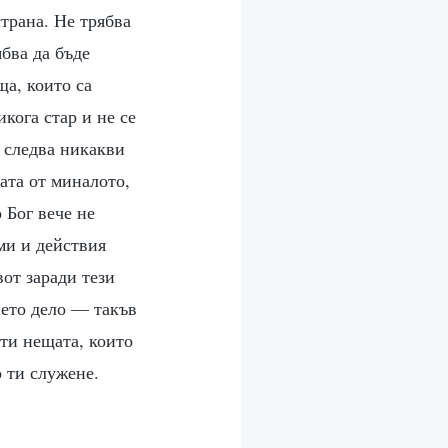
трана. Не трябва
ябва да бъде
ща, които са
икога стар и не се
е следва никакви
ата от миналото,
 Бог вече не
уми и действия
от заради тези
ието дело — такъв
ти нещата, които
 ти служене.