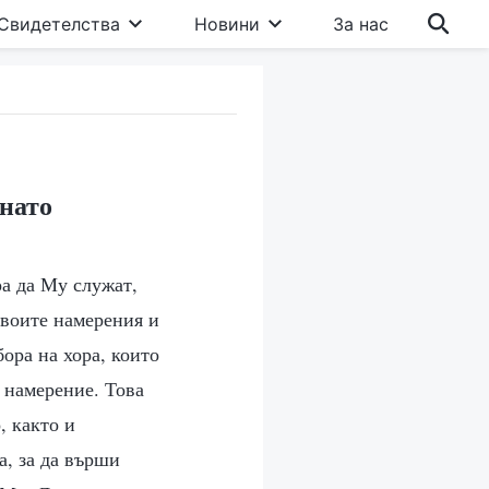
Свидетелства
Новини
За нас
хнато
ра да Му служат,
Своите намерения и
ора на хора, които
о намерение. Това
, както и
а, за да върши