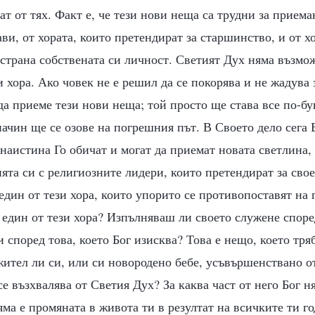
ат от тях. Факт е, че тези нови неща са трудни за приема
ви, от хората, които претендират за старшинство, и от хо
астрана собствената си личност. Светият Дух няма възмо
 хора. Ако човек не е решил да се покорява и не жадува 
да приеме тези нови неща; той просто ще става все по-бу
начин ще се озове на погрешния път. В Своето дело сега 
 наистина Го обичат и могат да приемат новата светлина
та си с религиозните лидери, които претендират за сво
един от тези хора, които упорито се противопоставят на
 един от тези хора? Изпълняваш ли своето служене споре
 според това, което Бог изисква? Това е нещо, което тря
ител ли си, или си новородено бебе, усъвършенствано от
се възхвалява от Светия Дух? За каква част от него Бог н
ма е промяната в живота ти в резултат на всичките ти г