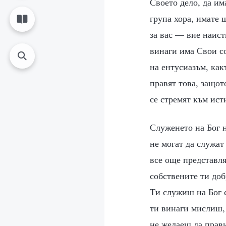
Своето дело, да има
група хора, имате 
за вас — вие наист
винаги има Свои с
на ентусиазъм, как
правят това, защот
се стремят към ист
Служенето на Бог н
не могат да служат
все още представля
собствените ти доб
Ти служиш на Бог 
ти винаги мислиш, 
не желаеш да прави