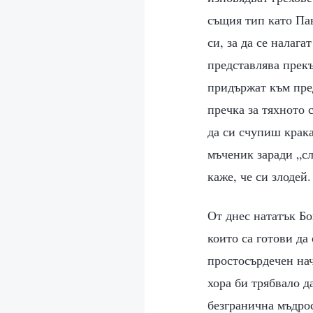
същия тип като Па
си, за да се налаг
представлява прекъ
придържат към пред
пречка за тяхното 
да си счупиш крака
мъченик заради „сл
каже, че си злодей.
От днес нататък Б
които са готови да
простосърдечен нач
хора би трябвало д
безгранична мъдро