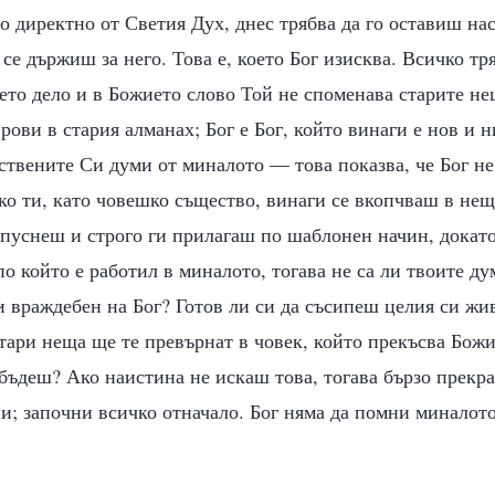
о директно от Светия Дух, днес трябва да го оставиш нас
се държиш за него. Това е, което Бог изисква. Всичко тр
то дело и в Божието слово Той не споменава старите не
рови в стария алманах; Бог е Бог, който винаги е нов и н
ствените Си думи от миналото — това показва, че Бог н
ако ти, като човешко същество, винаги се вкопчваш в нещ
 пуснеш и строго ги прилагаш по шаблонен начин, докато
по който е работил в миналото, тогава не са ли твоите д
 враждебен на Бог? Готов ли си да съсипеш целия си жив
тари неща ще те превърнат в човек, който прекъсва Бож
бъдеш? Ако наистина не искаш това, тогава бързо прекра
и; започни всичко отначало. Бог няма да помни миналото