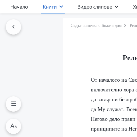
Начало
Книги
Видеоклипове
Х
Съдът започва с Божия дом
Рел
Рели
От началото на Сво
включително хора 
да завърши безпроб
да Му служат. Всек
Негово дело прави 
принципите на Него