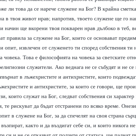
е ли това да се нарече служене на Бог? В крайна сметка
а в твоя живот нрав; напротив, твоето служене ще го н
зи начин ще вкорени твоя покварен нрав дълбоко в теб, в
ат правила за служене на Бог, които се основават предим
 и опит, извлечен от служенето ти според собствения ти н
а човека. Това е философията на човека за светските от
религиозни служители. Ако веднага не се събудят и не се 
евърнат в лъжехристите и антихристите, които подвеждат
жехристите и антихристите, за които се говори, ще про
ези, които служат на Бог, следват собствения си характер
я, те рискуват да бъдат отстранени по всяко време. Онези
пит в служене на Бог, за да спечелят на своя страна сърц
 възпират, както и да въздигат себе си, и които никога не
е си и не се отказват от ползите от статуса, ще паднат пр