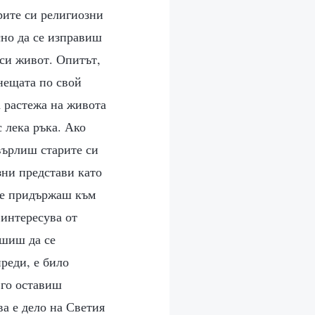
рите си религиозни
сно да се изправиш
 си живот. Опитът,
 нещата по свой
а растежа на живота
с лека ръка. Ако
върлиш старите си
зни представи като
 се придържаш към
 интересува от
ешиш да се
реди, е било
 го оставиш
ва е дело на Светия