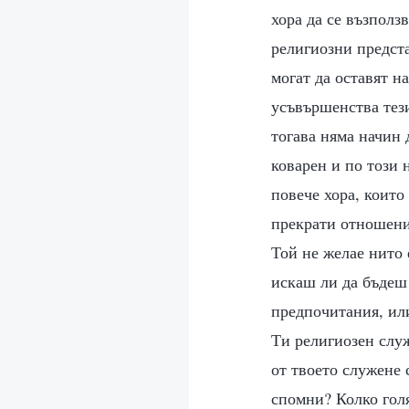
хора да се възползв
религиозни предста
могат да оставят н
усъвършенства тези
тогава няма начин 
коварен и по този 
повече хора, които
прекрати отношения
Той не желае нито 
искаш ли да бъдеш
предпочитания, или
Ти религиозен служ
от твоето служене 
спомни? Колко голя