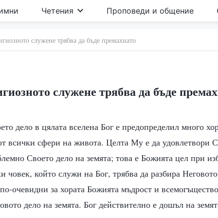
имни
Четения
Проповеди и общение
игиозното служене трябва да бъде премахнато
гиозното служене трябва да бъде према
ето дело в цялата вселена Бог е предопределил много хо
от всички сфери на живота. Целта Му е да удовлетвори 
лемно Своето дело на земята; това е Божията цел при изб
и човек, който служи на Бог, трябва да разбира Неговот
по-очевидни за хората Божията мъдрост и всемогъщество
вото дело на земята. Бог действително е дошъл на земят