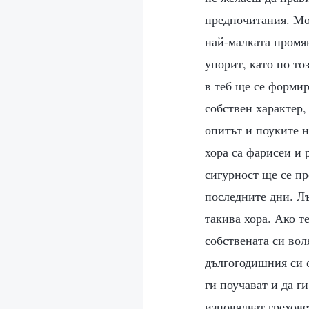
предпочитания. Мож
най-малката промян
упорит, като по то
в теб ще се формир
собствен характер,
опитът и поуките н
хора са фарисеи и 
сигурност ще се пр
последните дни. Лъ
такива хора. Ако т
собствената си вол
дългогодишния си о
ги поучават и да ги
изповядват греховет