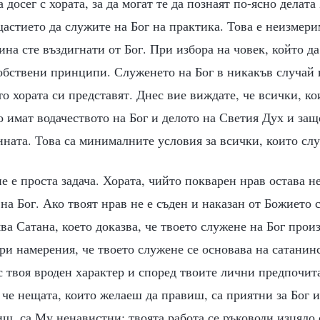
 досег с хората, за да могат те да познаят по-ясно делата
щастието да служите на Бог на практика. Това е неизмер
ина сте въздигнати от Бог. При избора на човек, който д
обствени принципи. Служенето на Бог в никакъв случай 
то хората си представят. Днес вие виждате, че всички, ко
о имат водачеството на Бог и делото на Светия Дух и защ
ината. Това са минималните условия за всички, които слу
е е проста задача. Хората, чийто покварен нрав остава н
 на Бог. Ако твоят нрав не е съден и наказан от Божието 
ва Сатана, което доказва, че твоето служене на Бог прои
ри намерения, че твоето служене се основава на сатанин
с твоя вроден характер и според твоите лични предпочит
че нещата, които желаеш да правиш, са приятни за Бог и
ш, са Му ненавистни; твоята работа се ръководи изцяло 