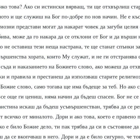
чко това? Ако си истински вярващ, ти ще отхвърлиш ста
ото и ще служиш на Бог по-добре по нов начин. Не е къ
гиозни представи могат да накарат човек да загуби целия
ива, може да го накара да се отклони от Бог и да върши
о не оставиш тези неща настрана, те ще станат спънки з
вършенства хората, които Му служат, и не ги отстранява 
съда и наказанието на Божието слово, ако можеш да отх
ки и правила и престанеш да използваш старите религио
Божие слово, само тогава ще има бъдеще за теб. Но ако
все още ги цениш, няма начин да бъдеш спасен. Бог не се
аистина искаш да бъдеш усъвършенстван, трябва да се р
 всичко от миналото. Дори и ако това, което е правено п
ко е било Божие дело, ти пак трябва да си в състояние да
ш да се вкопчваш в него. Дори и да е било сигурно, че то