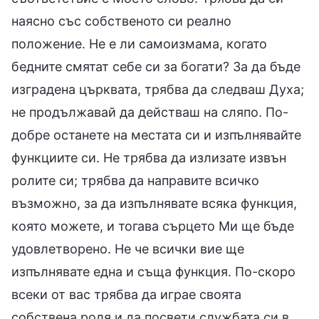
наясно със собственото си реално
положение. Не е ли самоизмама, когато
бедните смятат себе си за богати? За да бъде
изградена църквата, трябва да следваш Духа;
не продължавай да действаш на сляпо. По-
добре останете на местата си и изпълнявайте
функциите си. Не трябва да излизате извън
ролите си; трябва да направите всичко
възможно, за да изпълнявате всяка функция,
която можете, и тогава сърцето Ми ще бъде
удовлетворено. Не че всички вие ще
изпълнявате една и съща функция. По-скоро
всеки от вас трябва да играе своята
собствена роля и да посвети службата си в