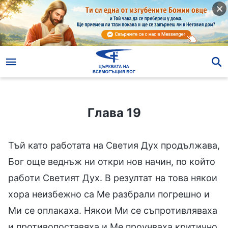
Глава 19
Глава 19
Тъй като работата на Светия Дух продължава,
Бог още веднъж ни откри нов начин, по който
работи Светият Дух. В резултат на това някои
хора неизбежно са Ме разбрали погрешно и
Ми се оплакаха. Някои Ми се съпротивляваха
и противопоставяха и Ме проучваха критично.