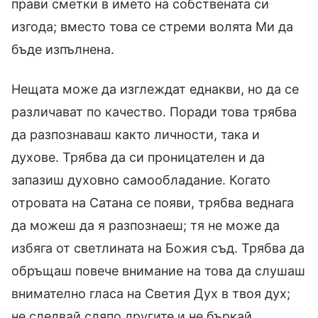
прави сметки в името на собствената си
изгода; вместо това се стреми волята Ми да
бъде изпълнена.
Нещата може да изглеждат еднакви, но да се
различават по качество. Поради това трябва
да разпознаваш както личности, така и
духове. Трябва да си проницателен и да
запазиш духовно самообладание. Когато
отровата на Сатана се появи, трябва веднага
да можеш да я разпознаеш; тя не може да
избяга от светлината на Божия съд. Трябва да
обръщаш повече внимание на това да слушаш
внимателно гласа на Светия Дух в твоя дух;
не следвай сляпо другите и не бъркай