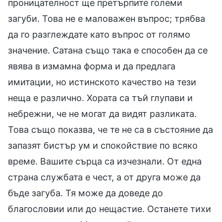
проницателност ще претърпите големи
загуби. Това не е маловажен въпрос; трябва
да го разглеждате като въпрос от голямо
значение. Сатана също така е способен да се
явява в измамна форма и да предлага
имитации, но истинското качество на тези
неща е различно. Хората са тъй глупави и
небрежни, че не могат да видят разликата.
Това също показва, че те не са в състояние да
запазят бистър ум и спокойствие по всяко
време. Вашите сърца са изчезнали. От една
страна службата е чест, а от друга може да
бъде загуба. Тя може да доведе до
благословии или до нещастие. Останете тихи