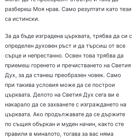
разбереш Моя нрав. Само резултати като тези
са истински.
За да бъде изградена църквата, трябва да си с
определен духовен ръст и да търсиш от все
сърце и непрестанно. Освен това трябва да
приемеш горенето и пречистването на Светия
Дух, за да станеш преобразен човек. Само
при такива условия може да се построи
църквата. Делото на Светия Дух сега ви е
накарало да се захванете с изграждането на
църквата. Ако продължавате да се държите
по същия объркан и муден начин, както сте
правили в миналото, тогава за вас няма