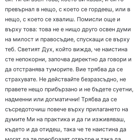
превърнал в нещо, с което се гордееш, или в
нещо, с което се хвалиш. Помисли още и
върху това: това не е нищо друго освен думи
на милост и правосъдие, спускащи се върху
теб. Светият Дух, който вижда, че наистина
сте непокорни, започва директно да говори и
да отстранява туморите. Вие трябва да се
страхувате. Не действайте безразсъдно, не
правете нещо прибързано и не бъдете суетни,
надменни или догматични! Трябва да се
съсредоточиш повече върху прилагането на
думите Ми на практика и да ги изживяваш,
където и да отидеш, така че те наистина да
могат да те преобразят отвътре и така да