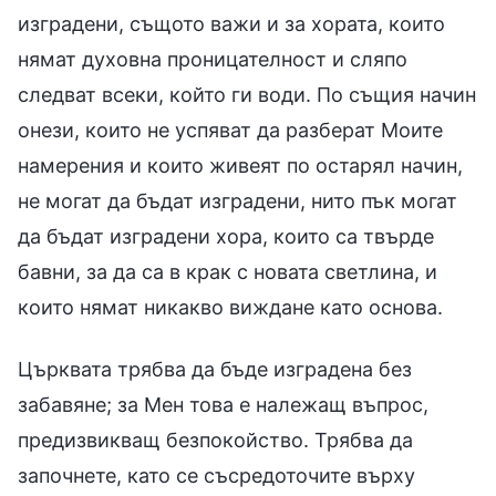
изградени, същото важи и за хората, които
нямат духовна проницателност и сляпо
следват всеки, който ги води. По същия начин
онези, които не успяват да разберат Моите
намерения и които живеят по остарял начин,
не могат да бъдат изградени, нито пък могат
да бъдат изградени хора, които са твърде
бавни, за да са в крак с новата светлина, и
които нямат никакво виждане като основа.
Църквата трябва да бъде изградена без
забавяне; за Мен това е належащ въпрос,
предизвикващ безпокойство. Трябва да
започнете, като се съсредоточите върху