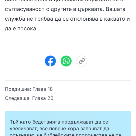
съгласуваност с другите в църквата. Вашата
служба не трябва да се отклонява в каквато и
да е посока.
Предишна:
Глава 18
Следваща:
Глава 20
Тъй като бедствията продължават да се
увеличават, все повече хора започват да
осъзнават, че библейските пророчества не са