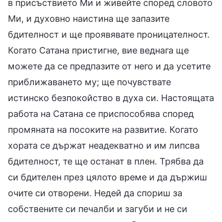
в присъствието Ми и живейте според словото
Ми, и духовно наистина ще запазите
бдителност и ще проявявате проницателност.
Когато Сатана пристигне, вие веднага ще
можете да се предпазите от него и да усетите
приближаването му; ще почувствате
истинско безпокойство в духа си. Настоящата
работа на Сатана се приспособява според
промяната на посоките на развитие. Когато
хората се държат неадекватно и им липсва
бдителност, те ще останат в плен. Трябва да
си бдителен през цялото време и да държиш
очите си отворени. Недей да спориш за
собствените си печалби и загуби и не си