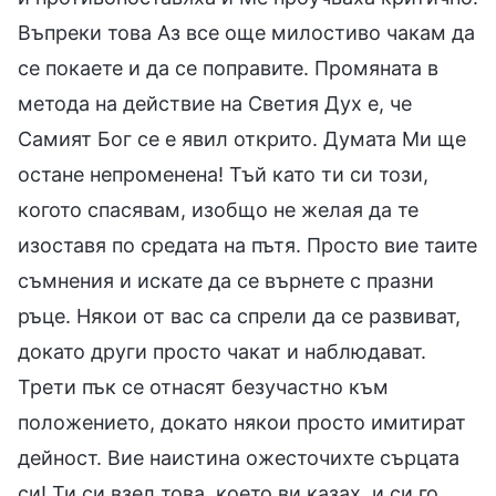
Въпреки това Аз все още милостиво чакам да
се покаете и да се поправите. Промяната в
метода на действие на Светия Дух е, че
Самият Бог се е явил открито. Думата Ми ще
остане непроменена! Тъй като ти си този,
когото спасявам, изобщо не желая да те
изоставя по средата на пътя. Просто вие таите
съмнения и искате да се върнете с празни
ръце. Някои от вас са спрели да се развиват,
докато други просто чакат и наблюдават.
Трети пък се отнасят безучастно към
положението, докато някои просто имитират
дейност. Вие наистина ожесточихте сърцата
си! Ти си взел това, което ви казах, и си го