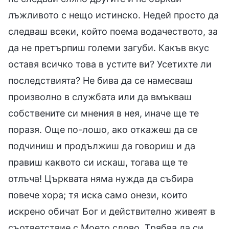
лъжливото с нещо истинско. Недей просто да
следваш всеки, който поема водачеството, за
да не претърпиш големи загуби. Какъв вкус
оставя всичко това в устите ви? Усетихте ли
последствията? Не бива да се намесваш
произволно в службата или да вмъкваш
собствените си мнения в нея, иначе ще те
поразя. Още по-лошо, ако откажеш да се
подчиниш и продължиш да говориш и да
правиш каквото си искаш, тогава ще те
отлъча! Църквата няма нужда да събира
повече хора; тя иска само онези, които
искрено обичат Бог и действително живеят в
съответствие с Моето слово. Трябва да си