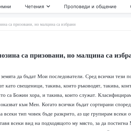
имни
Четения
Проповеди и общение
ина са призовани, но малцина са избрани
озина са призовани, но малцина са избр
 земята да бъдат Мои последователи. Сред всички тези п
ат като свещеници, такива, които ръководят, такива, кои
ито са Божии хора, и такива, които служат. Класифицирам
показват към Мен. Когато всички бъдат сортирани според 
на всеки тип човек бъде разкрито, аз ще групирам всеки о
тавя всеки вид на подходящото му място, за да постигна 