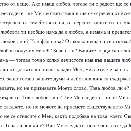
тво от нещо. Ако имаш любов, тогава ти с радост ще се
 несгодите, ще Ми съответстваш и ще се отречеш от всич
е отречеш от семейството си, от перспективите си, от мла
 любовта ти изобщо няма да е любов, а измама и предате
 любов ли е? Или фалшива? От колко неща си се отказал
любов получих от теб? Знаеш ли? Вашите сърца са пълни
мама — тогава точно колко нечистота има във вашата люб
азали от достатъчно неща заради Мен; мислите, че вашат
 Но защо тогава вашите думи и действия винаги съдържа
двате, но не признавате Моето слово. Това любов ли е?
хвърляте. Това любов ли е? Вие Ме следвате, но не Ми се
е следвате, но не можете да приемете съществуването Ми
о не се отнасяте с Мен, както подобава на това, което С
и. Това любов ли е? Вие Ме следвате, но се опитвате да 