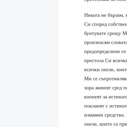
Никога не бързам, 
Си според собствен
бунтувате срещу М
произнасям словата
предопределени от 
престола Си всички
всички онези, коит
Ми се съпротивлява
хора живеят сред п
копнеят за истинат
покланят с истинат
измамни средства.
онези, които са пр