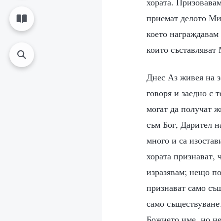
хората. Призовавам
приемат делото Ми
което награждавам 
които съставляват 
Днес Аз живея на з
говоря и заедно с 
могат да получат ж
съм Бог, Дарител н
много и са изостав
хората признават, ч
изразявам; нещо по
признават само същ
само съществуванет
Божието име, но не