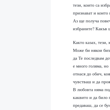
тези, които са избр
признават и които 
Аз ще получа повеч
избраните? Какъв 
Както казах, тези,
Може би някои биха
да Те последвам до
е много голяма, но
отнася до обич, ко
чувстваш и да про
В любовта няма под
каквито и да било 
предаваш, да се б