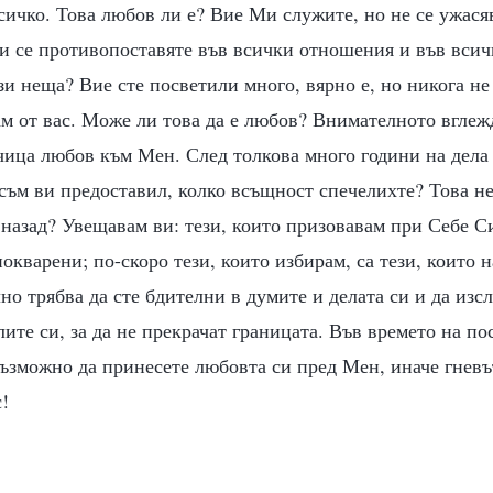
ичко. Това любов ли е? Вие Ми служите, но не се ужася
и се противопоставяте във всички отношения и във вси
тези неща? Вие сте посветили много, вярно е, но никога н
ам от вас. Може ли това да е любов? Внимателното вглеж
чица любов към Мен. След толкова много години на дела
съм ви предоставил, колко всъщност спечелихте? Това не
назад? Увещавам ви: тези, които призовавам при Себе Си,
покварени; по-скоро тези, които избирам, са тези, които
но трябва да сте бдителни в думите и делата си и да изс
ите си, за да не прекрачат границата. Във времето на п
възможно да принесете любовта си пред Мен, иначе гнев
с!