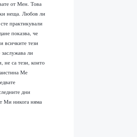
вате от Мен. Това
чки неща. Любов ли
е сте практикували
дане показва, че
 и всичките тези
 заслужава ли
 не са тези, които
 наистина Ме
ледвате
оследните дни
ът Ми никога няма