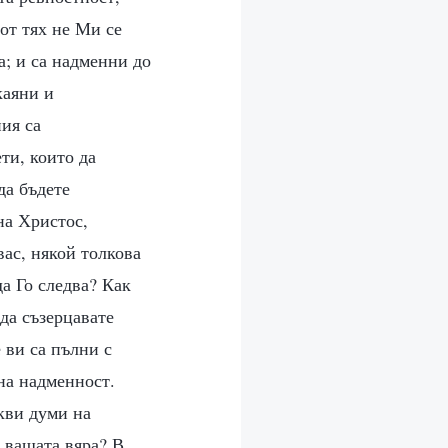
от тях не Ми се
; и са надменни до
каяни и
ия са
ти, които да
да бъдете
на Христос,
вас, някой толкова
да Го следва? Как
 да съзерцавате
 ви са пълни с
на надменност.
кви думи на
 вашата вяра? В