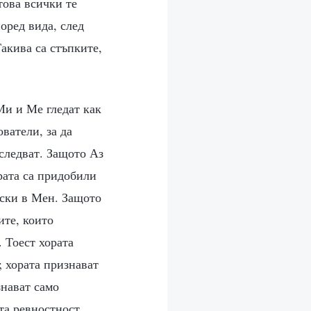
това всички те
оред вида, след
акива са стъпките,
Ми и Ме гледат как
ватели, за да
 следват. Защото Аз
рата са придобили
нски в Мен. Защото
ите, които
. Тоест хората
; хората признават
знават само
та ревностност,