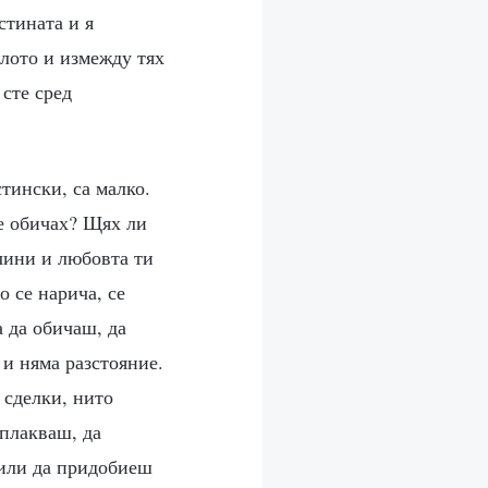
истината и я
ялото и измежду тях
 сте сред
стински, са малко.
Те обичах? Щях ли
чини и любовта ти
о се нарича, се
а да обичаш, да
и няма разстояние.
 сделки, нито
оплакваш, да
 или да придобиеш