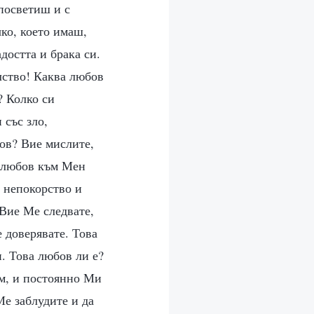
 посветиш и с
ко, което имаш,
достта и брака си.
лство! Каква любов
? Колко си
 със зло,
ов? Вие мислите,
а любов към Мен
т непокорство и
 Вие Ме следвате,
 доверявате. Това
. Това любов ли е?
ъм, и постоянно Ми
Ме заблудите и да