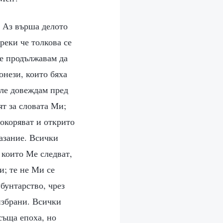
, Аз върша делото
реки че толкова се
ще продължавам да
онези, които бяха
сле довеждам пред
ят за словата Ми;
покоряват и открито
казание. Всички
, които Ме следват,
и; те не Ми се
 бунтарство, чрез
избрани. Всички
съща епоха, но