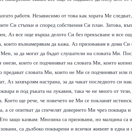
когато работя. Независимо от това как хората Ме следват
ите Си стъпки и според собствения Си план. Затова, въп
ен, Аз все още върша делото Си без прекъсване и все о
, които възнамерявам да кажа. Аз призовавам в дома Си 
Мен, за да могат да бъдат слушатели на словата Ми. По
 онези, които се подчиняват на словата Ми, които копне
о предават словата Ми, които не Ми се подчиняват или 
т, Аз захвърлям настрана, за да чакат последното си на
оквара и под ръката на лукавия, така че не много от тези
а. Което ще рече, че повечето не Ми се покланят истинск
а, а се опитват да спечелят доверието Ми чрез поквара и
 Ето защо казвам: Мнозина са призовани, но малцина са 
изовани, са дълбоко покварени и всички живеят в една и 