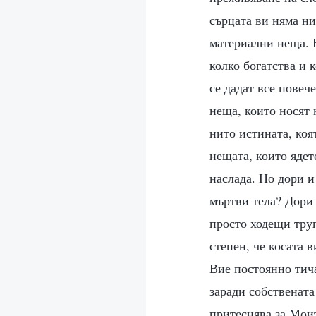
сърцата ви няма ни
материални неща. 
колко богатства и 
се дадат все повеч
неща, които носят 
нито истината, коя
нещата, които ядет
наслада. Но дори и
мъртви тела? Дори 
просто ходещи труп
степен, че косата 
Вие постоянно тича
заради собствената
притеснява за Моит