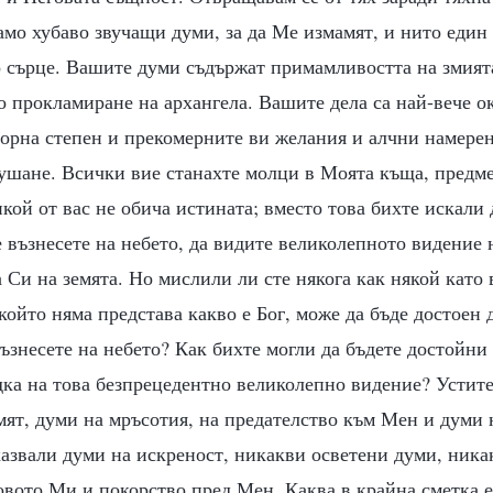
амо хубаво звучащи думи, за да Ме измамят, и нито един 
о сърце. Вашите думи съдържат примамливостта на змията
 прокламиране на архангела. Вашите дела са най-вече о
зорна степен и прекомерните ви желания и алчни намерен
ушане. Всички вие станахте молци в Моята къща, предме
кой от вас не обича истината; вместо това бихте искали 
е възнесете на небето, да видите великолепното видение 
Си на земята. Но мислили ли сте някога как някой като 
който няма представа какво е Бог, може да бъде достоен 
възнесете на небето? Как бихте могли да бъдете достойни
дка на това безпрецедентно великолепно видение? Устите
мят, думи на мръсотия, на предателство към Мен и думи 
казвали думи на искреност, никакви осветени думи, ника
овото Ми и покорство пред Мен. Каква в крайна сметка е