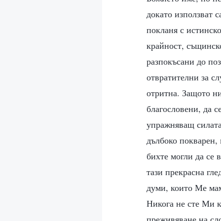
докато използват с
покланя с истинск
крайност, същинско
разпокъсани до по
отвратителни за сл
отритна. Защото ни
благословени, да с
упражняващ силата 
дълбоко покварен, 
бихте могли да се 
тази прекрасна гле
думи, които Ме ма
Никога не сте Ми 
преживяване на сл