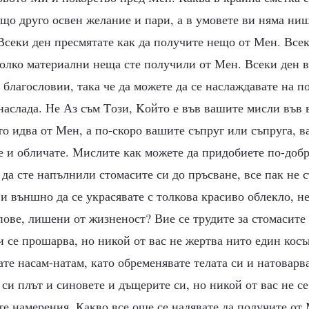
що друго освен желание и пари, а в умовете ви няма ни
Всеки ден пресмятате как да получите нещо от Мен. Всек
колко материални неща сте получили от Мен. Всеки ден в
е благословии, така че да можете да се наслаждавате на 
наслада. Не Аз съм Tози, Kойто е във вашите мисли във 
то идва от Мен, а по-скоро вашите съпруг или съпруга, в
е и обличате. Мислите как можете да придобиете по-доб
 да сте напълнили стомасите си до пръсване, все пак не 
и външно да се украсявате с толкова красиво облекло, не
ове, лишени от жизненост? Вие се трудите за стомасите 
ви се прошарва, но никой от вас не жертва нито един косъ
те насам-натам, като обременявате телата си и натоварв
 си плът и синовете и дъщерите си, но никой от вас не с
е намерения. Какво все още се надявате да получите от