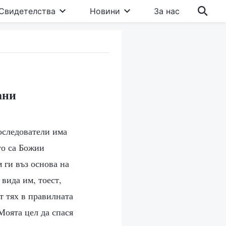
Свидетелства
Новини
За нас
ани
оследователи има
то са Божии
 ги въз основа на
вида им, тоест,
т тях в правилната
Моята цел да спася