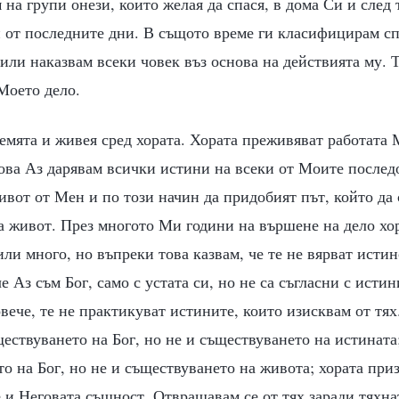
 на групи онези, които желая да спася, в дома Си и след 
 от последните дни. В същото време ги класифицирам сп
или наказвам всеки човек въз основа на действията му. Т
Моето дело.
емята и живея сред хората. Хората преживяват работата 
това Аз дарявам всички истини на всеки от Моите последо
ивот от Мен и по този начин да придобият път, който да
а живот. През многото Ми години на вършене на дело хо
или много, но въпреки това казвам, че те не вярват исти
е Аз съм Бог, само с устата си, но не са съгласни с истин
вече, те не практикуват истините, които изисквам от тях
ествуването на Бог, но не и съществуването на истината
о на Бог, но не и съществуването на живота; хората при
 и Неговата същност. Отвращавам се от тях заради тяхна