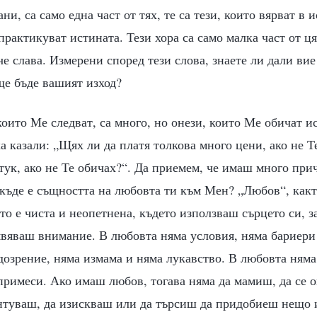
ани, са само една част от тях, те са тези, които вярват в 
практикуват истината. Тези хора са само малка част от ц
е слава. Измерени според тези слова, знаете ли дали вие
ще бъде вашият изход?
 които Ме следват, са много, но онези, които Ме обичат и
 казали: „Щях ли да платя толкова много цени, ако не 
тук, ако не Те обичах?“. Да приемем, че имаш много при
 къде е същността на любовта ти към Мен? „Любов“, какт
ято е чиста и неопетнена, където използваш сърцето си, з
явяваш внимание. В любовта няма условия, няма бариери 
озрение, няма измама и няма лукавство. В любовта няма
примеси. Ако имаш любов, тогава няма да мамиш, да се 
унтуваш, да изискваш или да търсиш да придобиеш нещо