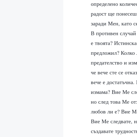
определено количес
радост ще понесеш
заради Мен, като с
В противен случай
е твоята? Истинска
предложил? Колко 
предателство и из
че вече сте се отк
вече е достатъчна.
измама? Вие Ме сле
но след това Ме от
любов ли е? Вие М
Вие Ме следвате, н
създавате трудност