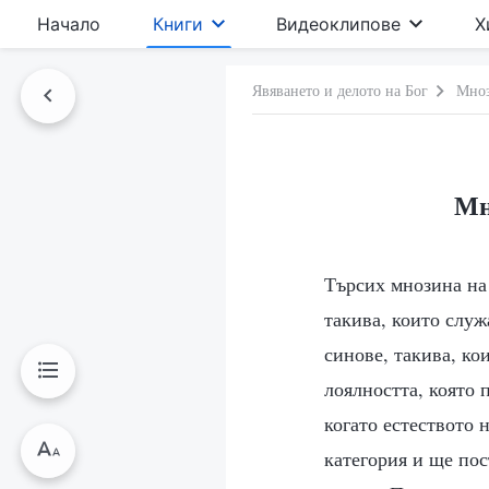
Начало
Книги
Видеоклипове
Х
Явяването и делото на Бог
Мноз
Мн
Търсих мнозина на
такива, които служ
синове, такива, ко
лоялността, която 
когато естеството 
категория и ще пос