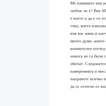
Ме измамите във вс
любов ли е? Вие М
е което и да е от 
това, което изискв
във вас няма и кап
много думи, които 
внимателен поглед 
никога не са били 
обичат. Следовател
намеренията и мисл
направете всичко 
да се оттегли от ва