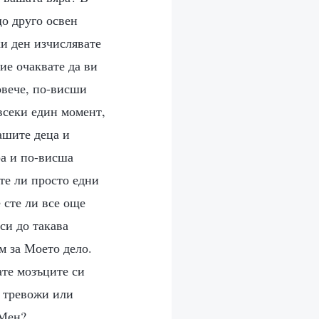
що друго освен
и ден изчислявате
ие очаквате да ви
повече, по-висши
всеки един момент,
ашите деца и
ра и по-висша
сте ли просто едни
 сте ли все още
си до такава
м за Моето дело.
ате мозъците си
е тревожи или
 Мен?