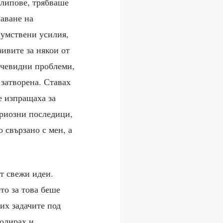
клипове, трябваше
шаване на
 умствени усилия,
зивите за някои от
 очевидни проблеми,
 затворена. Ставах
е изпращаха за
ериозни последици,
о свързано с мен, а
т свежи идеи.
то за това беше
их задачите под
ролирах и