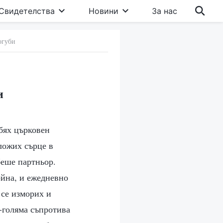
Свидетелства
Новини
За нас
огуби
и
 бях църковен
вложих сърце в
беше партньор.
ойна, и ежедневно
 се изморих и
-голяма съпротива