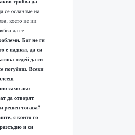
какво трябва да
да се осланяме на
ва, което не ни
рябва да се
роблеми. Бог не ги
о е паднал, да си
атова недей да си
се погубиш. Всеки
долееш
лно само ако
гат да отворят
ли решен тогава?
мите, с които го
зразсъдно и си