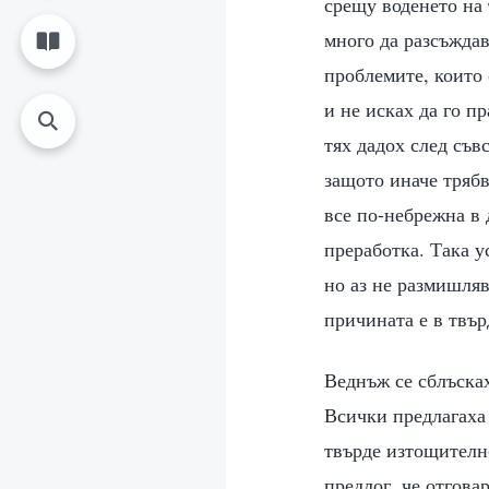
срещу воденето на 
много да разсъждав
проблемите, които 
и не исках да го п
тях дадох след съв
защото иначе трябв
все по-небрежна в 
преработка. Така у
но аз не размишляв
причината е в твър
Веднъж се сблъсках
Всички предлагаха 
твърде изтощително
предлог, че отговар