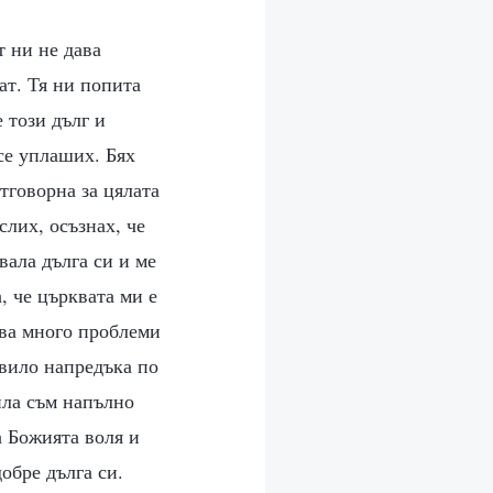
т ни не дава
ат. Тя ни попита
 този дълг и
се уплаших. Бях
отговорна за цялата
слих, осъзнах, че
вала дълга си и ме
, че църквата ми е
ова много проблеми
авило напредъка по
ила съм напълно
а Божията воля и
обре дълга си.