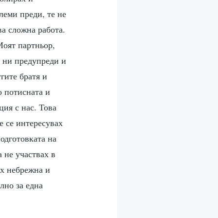
леми преди, те не
ва сложна работа.
Моят партньор,
а ни предупреди и
угите братя и
о потисната и
ия с нас. Това
е се интересувах
одготовката на
 не участвах в
ах небрежна и
лно за една