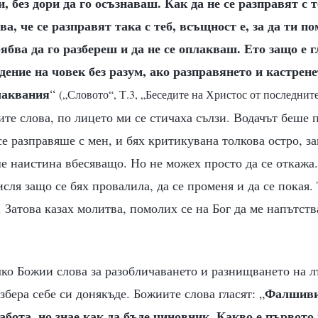
 без дори да го осъзнаваш. Как да не се разправят с 
а, че се разправят така с теб, всъщност е, за да ти по
ябва да го разбереш и да не се оплакваш. Ето защо е г
дение на човек без разум, ако разправянето и кастрен
лаквания
“
(„Словото“, Т.3, „Беседите на Христос от последните
те слова, по лицето ми се стичаха сълзи. Водачът беше п
 се разправяше с мен, и бях критикувана толкова остро, з
е наистина вбесяващо. Но не можех просто да се откажа
исля защо се бях провалила, да се променя и да се покая.
 Затова казах молитва, помолих се на Бог да ме напътст
лко Божии слова за разобличаването и разнищването на л
Фалшиви
збера себе си донякъде. Божиите слова гласят: „
бота, но знае как да бъде чиновник. Какво е първото