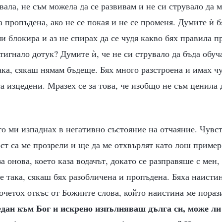
ала, не съм можела да се развивам и не си струвало да м
а пропъдена, ако не се покая и не се променя. Думите ѝ 
ми блокира и аз не спирах да се чудя какво бях правила п
стигнало дотук? Думите ѝ, че не си струвало да бъда обуч
ака, сякаш нямам бъдеще. Бях много разстроена и имах чу
а изцедени. Мразех се за това, че изобщо не съм ценила д
о ми изпаднах в негативно състояние на отчаяние. Чувст
ст са ме прозрели и ще да ме отхвърлят като лош пример
а онова, което каза водачът, докато се разправяше с мен,
се така, сякаш бях разобличена и пропъдена. Бяха наисти
очетох откъс от Божиите слова, който наистина ме пораз
едан към Бог и искрено изпълняваш дълга си, може л