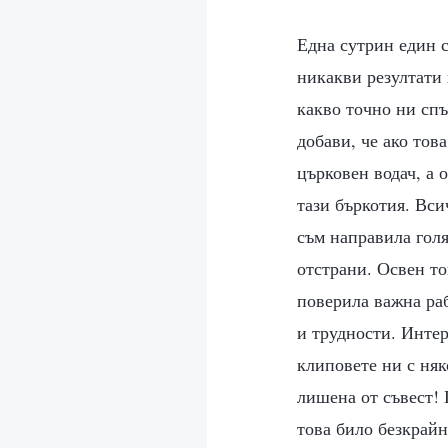
Една сутрин един с
никакви резултати 
какво точно ни спъ
добави, че ако тов
църковен водач, а 
тази бъркотия. Вси
съм направила голя
отстрани. Освен то
поверила важна раб
и трудности. Интер
клиповете ни с няк
лишена от съвест! 
това било безкрайн