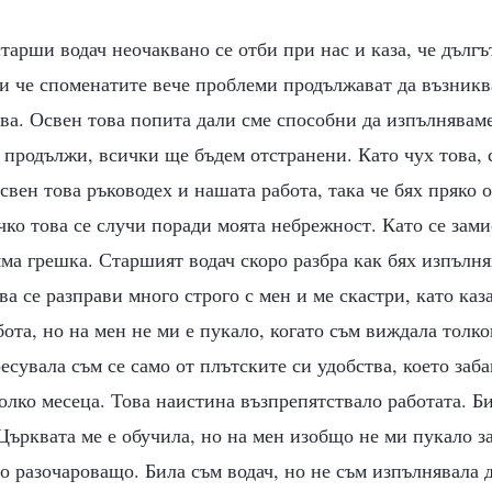
тарши водач неочаквано се отби при нас и каза, че дългъ
и че споменатите вече проблеми продължават да възникв
ва. Освен това попита дали сме способни да изпълняваме
а продължи, всички ще бъдем отстранени. Като чух това, 
освен това ръководех и нашата работа, така че бях пряко 
чко това се случи поради моята небрежност. Като се зами
ма грешка. Старшият водач скоро разбра как бях изпълня
ва се разправи много строго с мен и ме скастри, като каза
ота, но на мен не ми е пукало, когато съм виждала толк
есувала съм се само от плътските си удобства, което заб
олко месеца. Това наистина възпрепятствало работата. Б
Църквата ме е обучила, но на мен изобщо не ми пукало з
о разочароващо. Била съм водач, но не съм изпълнявала д