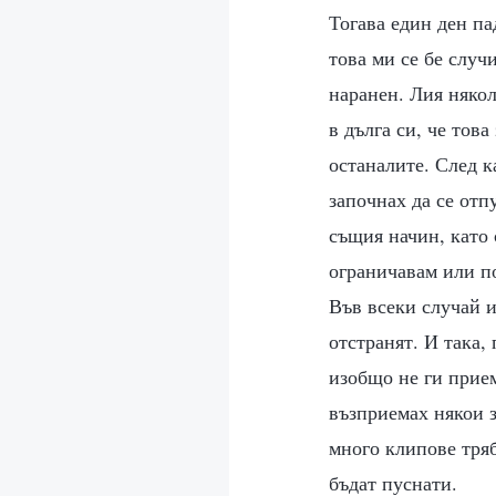
Тогава един ден па
това ми се бе случ
наранен. Лия някол
в дълга си, че тов
останалите. След к
започнах да се отп
същия начин, като 
ограничавам или по
Във всеки случай 
отстранят. И така,
изобщо не ги прие
възприемах някои з
много клипове тряб
бъдат пуснати.