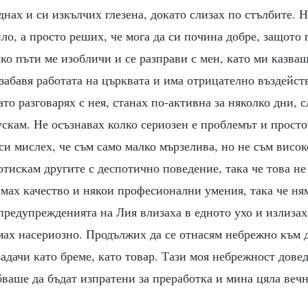
днах и си изкълчих глезена, докато слизах по стълбите. 
ило, а просто реших, че мога да си почина добре, защото 
ко пъти ме изобличи и се разправи с мен, като ми казваш
а забавя работата на църквата и има отрицателно въздейст
ато разговарях с нея, станах по-активна за няколко дни, 
ускам. Не осъзнавах колко сериозен е проблемът и прост
си мислех, че съм само малко мързелива, но не съм висок
тискам другите с деспотично поведение, така че това не
имах качество и някои професионални умения, така че ня
 предупрежденията на Лия влизаха в едното ухо и излизах
мах насериозно. Продължих да се отнасям небрежно към д
адачи като бреме, като товар. Тази моя небрежност довед
ваше да бъдат изпратени за преработка и мина цяла вечн