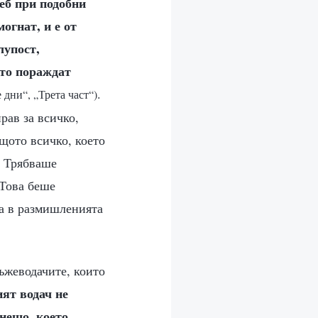
теб при подобни
могнат, и е от
лупост,
ето пораждат
.
 дни“, „Трета част“)
рав за всичко,
ащото всичко, което
. Трябваше
 Това беше
ва в размишленията
ъжеводачите, които
ят водач не
 нещо, което