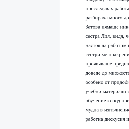
проследявах работа
разбираха много до
Затова нямаше ник
сестра Лия, видя, 
настоя да работим п
сестри ме подкрепи
проявяваше предпаз
доведе до множеств
особено от придоб
учебни материали е
обучението под пре
мудна в изпълнение
работна дискусия и