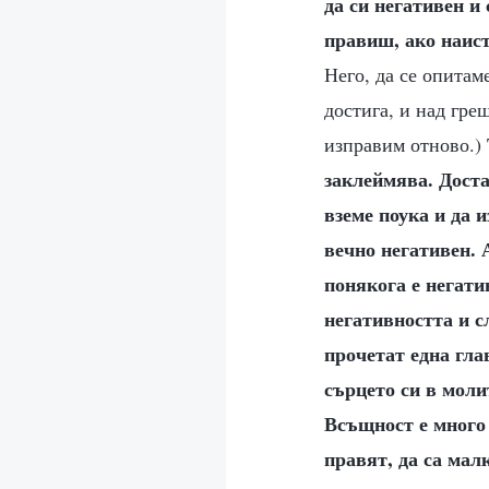
да си негативен и 
правиш, ако наист
Него, да се опитам
достига, и над гре
изправим отново.)
заклеймява. Доста
вземе поука и да 
вечно негативен. 
понякога е негати
негативността и с
прочетат една гла
сърцето си в моли
Всъщност е много д
правят, да са мал