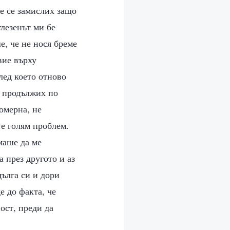
Не се замислих защо
глезенът ми бе
е, че не нося бреме
вие върху
след което отново
о продължих по
омерна, не
 е голям проблем.
маше да ме
а през другото и аз
ълга си и дори
е до факта, че
ост, преди да