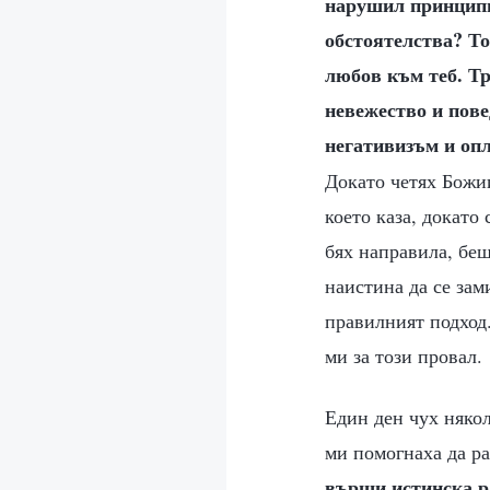
нарушил принципи,
обстоятелства? Тов
любов към теб. Тр
невежество и пове
негативизъм и оп
Докато четях Божии
което каза, докато
бях направила, беш
наистина да се зам
правилният подход.
ми за този провал.
Един ден чух няко
ми помогнаха да ра
върши истинска ра