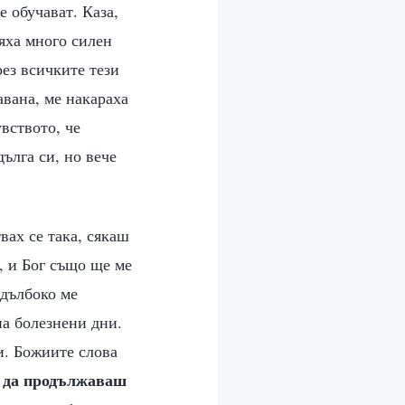
е обучават. Каза,
бяха много силен
рез всичките тези
авана, ме накараха
вството, че
ълга си, но вече
вах се така, сякаш
, и Бог също ще ме
 дълбоко ме
на болезнени дни.
и. Божиите слова
и да продължаваш