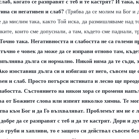
слаб, когато се разправят с теб и те кастрят? И така, 
ина си негативен и слаб?
(Трябва да се молим на Бог и 
е да мислим така, както Той иска, да размишляваме над то
шките, които сме допуснали, а там, където сме паднали, т
Точно така. Негативността и слабостта не са големи п
тъчно е човек да може да се изправи отново там, къдет
изпълнява дълга си нормално. Никой няма да те съди, з
Ако изоставиш дълга си и избягаш от него, съвсем ще 
вен и слаб. Просто потърси истината и лесно ще прео
лабостта. Състоянието на някои хора се променя напъ
ва от Божиите слова или изпеят няколко химна. Те мо
тва към Бог и да Го възхваляват. Проблемът им не е 
обре да се разправят с теб и да те кастрят. Дори и ду
ко груби и хапливи, то е защото си действал съвсем бе