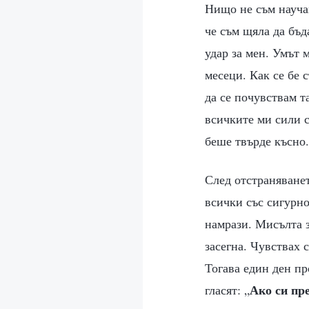
Нищо не съм научав
че съм щяла да бъд
удар за мен. Умът 
месеци. Как се бе 
да се почувствам т
всичките ми сили с
беше твърде късно.
След отстраняванет
всички със сигурно
намрази. Мисълта з
засегна. Чувствах 
Тогава един ден пр
Ако си пр
гласят: „