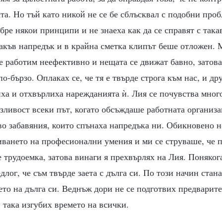
та. Но тъй като никой не се бе сблъсквал с подобни проб
бре някои принципи и не знаеха как да се справят с така
акъв напредък и в крайна сметка клипът беше отложен. 
че работим неефективно и нещата се движат бавно, затов
о-бързо. Оплаках се, че тя е твърде строга към нас, и др
ха и отхвърлиха нарежданията ѝ. Лия се почувства мног
ливост всеки път, когато обсъждаше работната организац
о забавяния, които спънаха напредъка ни. Обикновено н
иването на професионални умения и ми се струваше, че п
 трудоемка, затова винаги я прехвърлях на Лия. Понякога
длог, че съм твърде заета с дълга си. По този начин стан
то на дълга си. Веднъж дори не се подготвих предварите
 така изгубих времето на всички.