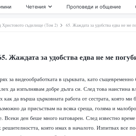
имни
Четения
Проповеди и общение
д Христовото съдилище (Том 2)
65. Жаждата за удобства едва не ме п
65. Жаждата за удобства едва не ме погуб
арях за видеообработката в църквата, като същевременно
аклех да изпълнявам добре дълга си. След това наистина 
их как да върша църковната работа от сестрата, която ми 
ъзможно да присъствам на всяка среща, голяма и малобр
. Всеки ден беше много натоварен. След известно време
 решителността, която имах в началото. Изпитвах все по