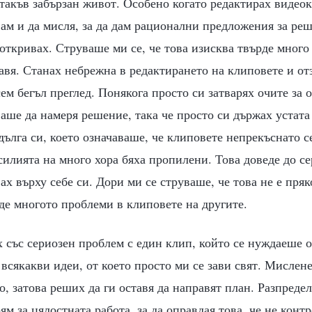
такъв забързан живот. Особено когато редактирах видео
ам и да мисля, за да дам рационални предложения за ре
откривах. Струваше ми се, че това изисква твърде много
равя. Станах небрежна в редактирането на клиповете и от
сем бегъл преглед. Понякога просто си затварях очите за
аше да намеря решение, така че просто си държах устата
дълга си, което означаваше, че клиповете непрекъснато с
силията на много хора бяха пропилени. Това доведе до с
ах върху себе си. Дори ми се струваше, че това не е пряк
де многото проблеми в клиповете на другите.
 със сериозен проблем с един клип, който се нуждаеше о
всякакви идеи, от което просто ми се зави свят. Мислене
, затова реших да ги оставя да направят план. Разпредел
ям за цялостната работа, за да оправдая това, че не конт