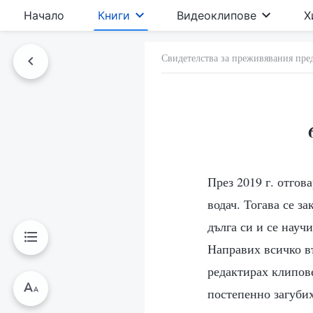
Начало
Книги
Видеоклипове
Х
Свидетелства за преживявания пре
През 2019 г. отгов
водач. Тогава се з
дълга си и се науч
Направих всичко в
редактирах клипове
постепенно загубих