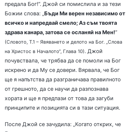
предала Бог!“. Джой си помислила и за тези
Божии слова: „
Бъди Ми верен независимо от
всичко и напредвай смело; Аз съм твоята
здрава канара, затова се осланяй на Мен!
“
(Словото, Т.1 – Явяването и делото на Бог. „Слова
. Джой
на Христос в Началото“, Глава 10)
почувствала, че трябва да се помоли на Бог
искрено и да Му се довери. Вярвала, че Бог
ще я напътства да разграничава правилното
от грешното, да се научи да разпознава
хората и ще я предпази от това да загуби
принципите и позицията си в тази ситуация.
После Джой се зачудила: „Когато открих, че