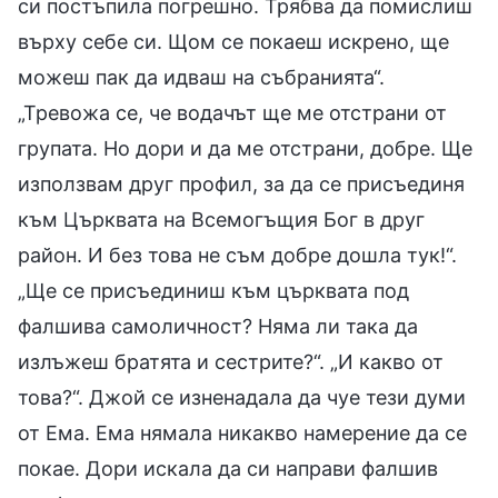
си постъпила погрешно. Трябва да помислиш
върху себе си. Щом се покаеш искрено, ще
можеш пак да идваш на събранията“.
„Тревожа се, че водачът ще ме отстрани от
групата. Но дори и да ме отстрани, добре. Ще
използвам друг профил, за да се присъединя
към Църквата на Всемогъщия Бог в друг
район. И без това не съм добре дошла тук!“.
„Ще се присъединиш към църквата под
фалшива самоличност? Няма ли така да
излъжеш братята и сестрите?“. „И какво от
това?“. Джой се изненадала да чуе тези думи
от Ема. Ема нямала никакво намерение да се
покае. Дори искала да си направи фалшив