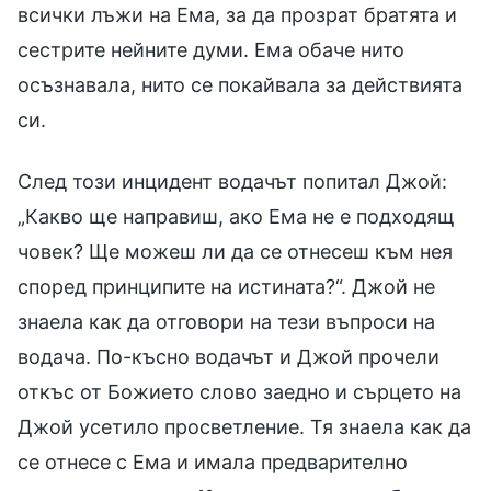
всички лъжи на Ема, за да прозрат братята и
сестрите нейните думи. Ема обаче нито
осъзнавала, нито се покайвала за действията
си.
След този инцидент водачът попитал Джой:
„Какво ще направиш, ако Ема не е подходящ
човек? Ще можеш ли да се отнесеш към нея
според принципите на истината?“. Джой не
знаела как да отговори на тези въпроси на
водача. По-късно водачът и Джой прочели
откъс от Божието слово заедно и сърцето на
Джой усетило просветление. Тя знаела как да
се отнесе с Ема и имала предварително