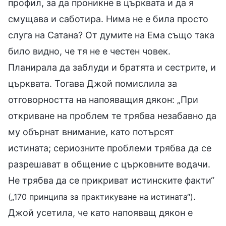
профил, за да проникне в църквата и да я
смущава и саботира. Нима не е била просто
слуга на Сатана? От думите на Ема също така
било видно, че тя не е честен човек.
Планирала да заблуди и братята и сестрите, и
църквата. Тогава Джой помислила за
отговорността на напояващия дякон: „При
откриване на проблем те трябва незабавно да
му обърнат внимание, като потърсят
истината; сериозните проблеми трябва да се
разрешават в общение с църковните водачи.
Не трябва да се прикриват истинските факти“
.
(„170 принципа за практикуване на истината“)
Джой усетила, че като напояващ дякон е