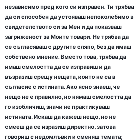
независимо пред кого си изправен. Ти трябва
да си способен да устояваш непоколебимо в
свидетелството си за Мен и да показваш
загриженост за Моите товари. Не трябва да
се съгласяваш с другите сляпо, без да имаш
собствено мнение. Вместо това, трябва да
имаш смелостта да се изправиш и да
възразиш срещу нещата, които не са в
съгласие с истината. Ако ясно знаеш, че
нещо не е правилно, но нямаш смелостта да
го изобличиш, значи не практикуваш
истината. Искаш да кажеш нещо, но не
смееш да се изразиш директно, затова
говориш с недомлъвки и сменяш темата;