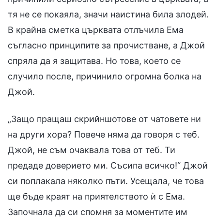
тя не се покаяла, значи наистина била злодей.
В крайна сметка църквата отлъчила Ема
съгласно принципите за прочистване, а Джой
спряла да я защитава. Но това, което се
случило после, причинило огромна болка на
Джой.
„Защо пращаш скрийншотове от чатовете ни
на други хора? Повече няма да говоря с теб.
Джой, не съм очаквала това от теб. Ти
предаде доверието ми. Съсипа всичко!“ Джой
си поплакала няколко пъти. Усещала, че това
ще бъде краят на приятелството ѝ с Ема.
Започнала да си спомня за моментите им