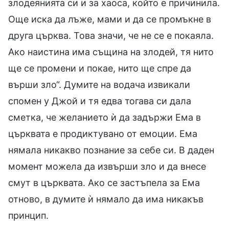
злодеянията си и за хаоса, който е причинила.
Още иска да лъже, мами и да се промъкне в
друга църква. Това значи, че не се е покаяла.
Ако наистина има същина на злодей, тя нито
ще се промени и покае, нито ще спре да
върши зло“. Думите на водача извикали
спомен у Джой и тя едва тогава си дала
сметка, че желанието ѝ да задържи Ема в
църквата е продиктувано от емоции. Ема
нямала никакво познание за себе си. В даден
момент можела да извърши зло и да внесе
смут в църквата. Ако се застъпела за Ема
отново, в думите ѝ нямало да има никакъв
принцип.