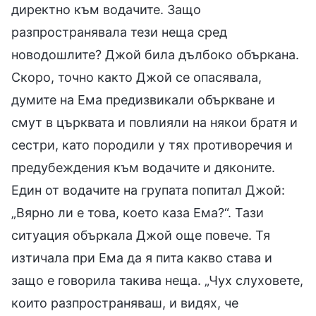
директно към водачите. Защо
разпространявала тези неща сред
новодошлите? Джой била дълбоко объркана.
Скоро, точно както Джой се опасявала,
думите на Ема предизвикали объркване и
смут в църквата и повлияли на някои братя и
сестри, като породили у тях противоречия и
предубеждения към водачите и дяконите.
Един от водачите на групата попитал Джой:
„Вярно ли е това, което каза Ема?“. Тази
ситуация объркала Джой още повече. Тя
изтичала при Ема да я пита какво става и
защо е говорила такива неща. „Чух слуховете,
които разпространяваш, и видях, че