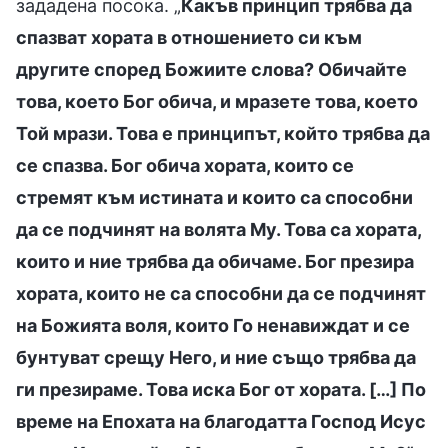
зададена посока. „
Какъв принцип трябва да
спазват хората в отношението си към
другите според Божиите слова? Обичайте
това, което Бог обича, и мразете това, което
Той мрази. Това е принципът, който трябва да
се спазва. Бог обича хората, които се
стремят към истината и които са способни
да се подчинят на волята Му. Това са хората,
които и ние трябва да обичаме. Бог презира
хората, които не са способни да се подчинят
на Божията воля, които Го ненавиждат и се
бунтуват срещу Него, и ние също трябва да
ги презираме. Това иска Бог от хората. […] По
време на Епохата на благодатта Господ Исус