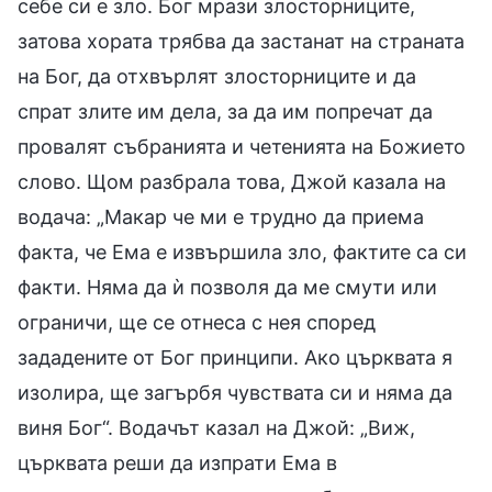
себе си е зло. Бог мрази злосторниците,
затова хората трябва да застанат на страната
на Бог, да отхвърлят злосторниците и да
спрат злите им дела, за да им попречат да
провалят събранията и четенията на Божието
слово. Щом разбрала това, Джой казала на
водача: „Макар че ми е трудно да приема
факта, че Ема е извършила зло, фактите са си
факти. Няма да ѝ позволя да ме смути или
ограничи, ще се отнеса с нея според
зададените от Бог принципи. Ако църквата я
изолира, ще загърбя чувствата си и няма да
виня Бог“. Водачът казал на Джой: „Виж,
църквата реши да изпрати Ема в