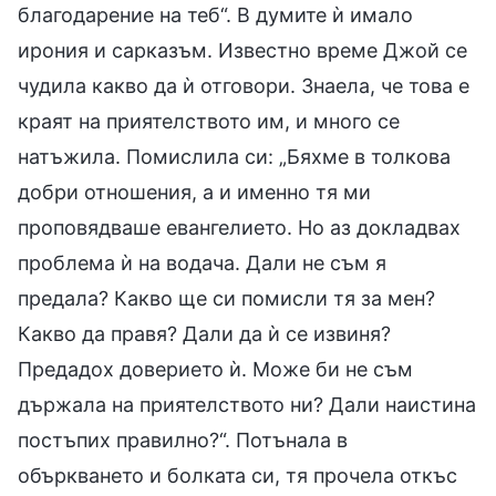
благодарение на теб“. В думите ѝ имало
ирония и сарказъм. Известно време Джой се
чудила какво да ѝ отговори. Знаела, че това е
краят на приятелството им, и много се
натъжила. Помислила си: „Бяхме в толкова
добри отношения, а и именно тя ми
проповядваше евангелието. Но аз докладвах
проблема ѝ на водача. Дали не съм я
предала? Какво ще си помисли тя за мен?
Какво да правя? Дали да ѝ се извиня?
Предадох доверието ѝ. Може би не съм
държала на приятелството ни? Дали наистина
постъпих правилно?“. Потънала в
объркването и болката си, тя прочела откъс