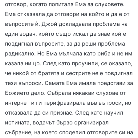
отговор, когато попитала Ема за слуховете.
Ема отказвала да отговори на който и да е от
въпросите ѝ. Джой докладвала проблема на
един водач, който също искал да знае кой е
повдигнал въпросите, за да реши проблема
радикално. Но Ема мълчала като риба и не им
казала нищо. След като проучили, се оказало,
че никой от братята и сестрите не е повдигнал
тези въпроси. Самата Ема имала представи за
Божието дело. Събрала някакви слухове от
интернет и ги перифразирала във въпроси, но
отказвала да си признае. След като научил
истината, водачът бързо организирал
събрание, на което споделил отговорите си на