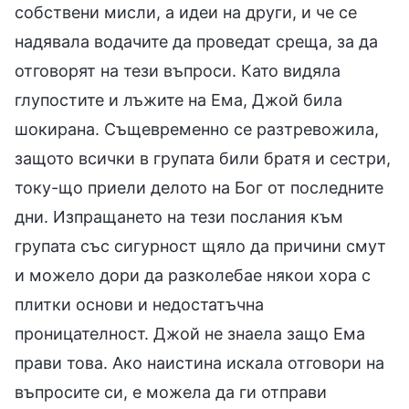
собствени мисли, а идеи на други, и че се
надявала водачите да проведат среща, за да
отговорят на тези въпроси. Като видяла
глупостите и лъжите на Ема, Джой била
шокирана. Същевременно се разтревожила,
защото всички в групата били братя и сестри,
току-що приели делото на Бог от последните
дни. Изпращането на тези послания към
групата със сигурност щяло да причини смут
и можело дори да разколебае някои хора с
плитки основи и недостатъчна
проницателност. Джой не знаела защо Ема
прави това. Ако наистина искала отговори на
въпросите си, е можела да ги отправи