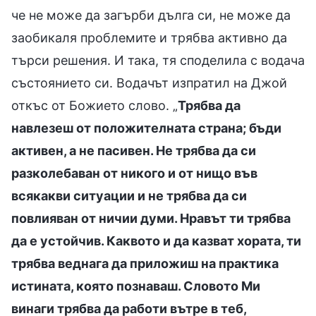
че не може да загърби дълга си, не може да
заобикаля проблемите и трябва активно да
търси решения. И така, тя споделила с водача
състоянието си. Водачът изпратил на Джой
откъс от Божието слово. „
Трябва да
навлезеш от положителната страна; бъди
активен, а не пасивен. Не трябва да си
разколебаван от никого и от нищо във
всякакви ситуации и не трябва да си
повлияван от ничии думи. Нравът ти трябва
да е устойчив. Каквото и да казват хората, ти
трябва веднага да приложиш на практика
истината, която познаваш. Словото Ми
винаги трябва да работи вътре в теб,