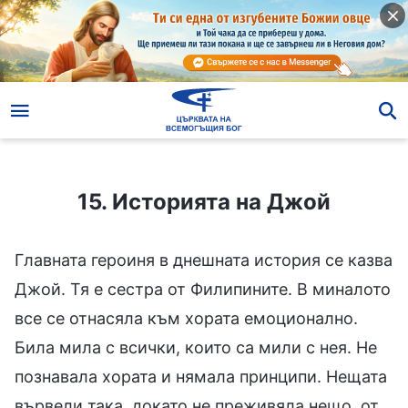
15. Историята на Джой
15. Историята на Джой
Главната героиня в днешната история се казва
Джой. Тя е сестра от Филипините. В миналото
все се отнасяла към хората емоционално.
Била мила с всички, които са мили с нея. Не
познавала хората и нямала принципи. Нещата
вървели така, докато не преживяла нещо, от