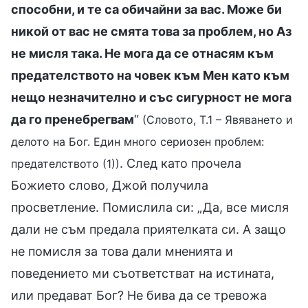
способни, и те са обичайни за вас. Може би
никой от вас не смята това за проблем, но Аз
не мисля така. Не мога да се отнасям към
предателството на човек към Мен като към
нещо незначително и със сигурност не мога
да го пренебрегвам
“
(Словото, Т.1 – Явяването и
делото на Бог. Един много сериозен проблем:
. След като прочела
предателството (1))
Божието слово, Джой получила
просветление. Помислила си: „Да, все мисля
дали не съм предала приятелката си. А защо
не помисля за това дали мненията и
поведението ми съответстват на истината,
или предават Бог? Не бива да се тревожа