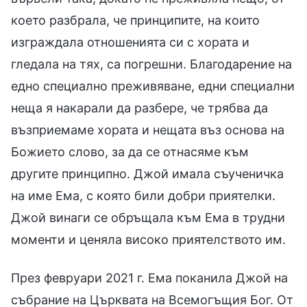
което разбрала, че принципите, на които
изграждала отношенията си с хората и
гледала на тях, са погрешни. Благодарение на
едно специално преживяване, едни специални
неща я накарали да разбере, че трябва да
възприемаме хората и нещата въз основа на
Божието слово, за да се отнасяме към
другите принципно. Джой имала съученичка
на име Ема, с която били добри приятелки.
Джой винаги се обръщала към Ема в трудни
моменти и ценяла високо приятелството им.
През февруари 2021 г. Ема поканила Джой на
събрание на Църквата на Всемогъщия Бог. От