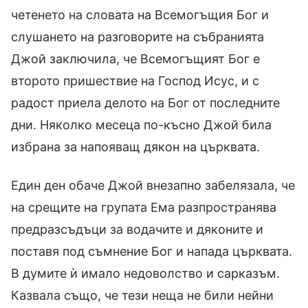
четенето на словата на Всемогъщия Бог и
слушането на разговорите на събранията
Джой заключила, че Всемогъщият Бог е
второто пришествие на Господ Исус, и с
радост приела делото на Бог от последните
дни. Няколко месеца по-късно Джой била
избрана за напояващ дякон на църквата.
Един ден обаче Джой внезапно забелязала, че
на срещите на групата Ема разпространява
предразсъдъци за водачите и дяконите и
поставя под съмнение Бог и напада църквата.
В думите ѝ имало недоволство и сарказъм.
Казвала също, че тези неща не били нейни