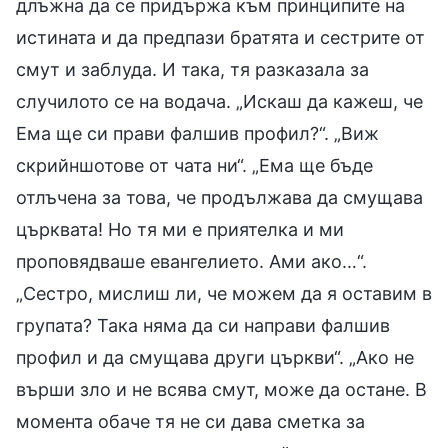
длъжна да се придържа към принципите на
истината и да предпази братята и сестрите от
смут и заблуда. И така, тя разказала за
случилото се на водача. „Искаш да кажеш, че
Ема ще си прави фалшив профил?“. „Виж
скрийншотове от чата ни“. „Ема ще бъде
отлъчена за това, че продължава да смущава
църквата! Но тя ми е приятелка и ми
проповядваше евангелието. Ами ако…“.
„Сестро, мислиш ли, че можем да я оставим в
групата? Така няма да си направи фалшив
профил и да смущава други църкви“. „Ако не
върши зло и не всява смут, може да остане. В
момента обаче тя не си дава сметка за