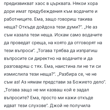
предизвикват хаос в църквата. Някои хора
дори имат предубеждения към водачите и
работниците. Ема, защо говориш такива
неща? Откъде дойдоха тези думи?“. „Не аз
съм казала тези неща. Искам само водачите
да проведат среща, на която да отговорят на
тези въпроси“. „Тогава трябва да изпратиш
въпросите си директно на водачите и да
разговаряш с тях. Ема, наистина ли не ти си
измислила тези неща?“. „Разбира се, че не
съм аз! Аз нямам представи за Божието дело“.
„Тогава защо не ми казваш кой е задал
въпросите? Ема, просто ми кажи откъде
идват тези слухове“. Джой не получила