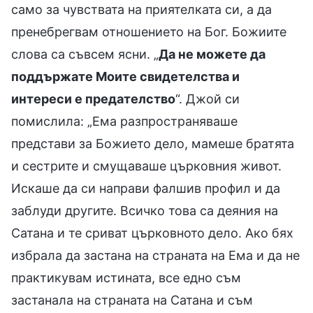
само за чувствата на приятелката си, а да
пренебрегвам отношението на Бог. Божиите
слова са съвсем ясни. „
Да не можете да
поддържате Моите свидетелства и
интереси е предателство
“. Джой си
помислила: „Ема разпространяваше
представи за Божието дело, мамеше братята
и сестрите и смущаваше църковния живот.
Искаше да си направи фалшив профил и да
заблуди другите. Всичко това са деяния на
Сатана и те сриват църковното дело. Ако бях
избрала да застана на страната на Ема и да не
практикувам истината, все едно съм
застанала на страната на Сатана и съм