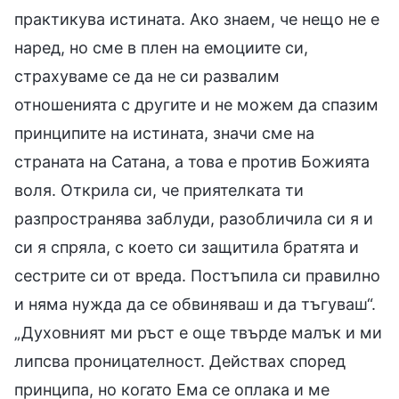
практикува истината. Ако знаем, че нещо не е
наред, но сме в плен на емоциите си,
страхуваме се да не си развалим
отношенията с другите и не можем да спазим
принципите на истината, значи сме на
страната на Сатана, а това е против Божията
воля. Открила си, че приятелката ти
разпространява заблуди, разобличила си я и
си я спряла, с което си защитила братята и
сестрите си от вреда. Постъпила си правилно
и няма нужда да се обвиняваш и да тъгуваш“.
„Духовният ми ръст е още твърде малък и ми
липсва проницателност. Действах според
принципа, но когато Ема се оплака и ме