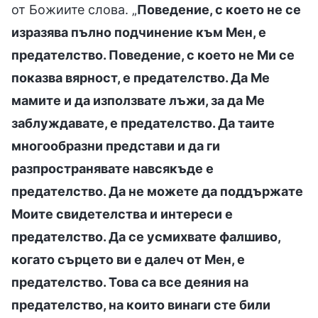
от Божиите слова. „
Поведение, с което не се
изразява пълно подчинение към Мен, е
предателство. Поведение, с което не Ми се
показва вярност, е предателство. Да Ме
мамите и да използвате лъжи, за да Ме
заблуждавате, е предателство. Да таите
многообразни представи и да ги
разпространявате навсякъде е
предателство. Да не можете да поддържате
Моите свидетелства и интереси е
предателство. Да се усмихвате фалшиво,
когато сърцето ви е далеч от Мен, е
предателство. Това са все деяния на
предателство, на които винаги сте били