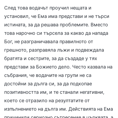
След това водачът проучил нещата и
установил, че Ема има представи и не търси
истината, за да решава проблемите. Вместо
това нарочно си търсела за какво да напада
Бог, не разграничавала правилното от
грешното, разправяла лъжи и подвеждала
братята и сестрите, за да създаде у тях
представи за Божието дело. Често казвала на
събрания, че водачите на групи не са
достойни за дълга си, за да подкопае
позитивността им, и те станали негативни,
което се отразило на резултатите от
изпълнението на дълга им. Действията на Ема
причинили сериозно сътресение в църквата, а