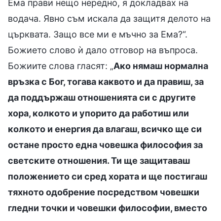
Ема прави нещо нередно, я докладвах на
водача. Явно съм искала да защитя делото на
църквата. Защо все ми е мъчно за Ема?“.
Божието слово ѝ дало отговор на въпроса.
Божиите слова гласят: „
Ако нямаш нормална
връзка с Бог, тогава каквото и да правиш, за
да поддържаш отношенията си с другите
хора, колкото и упорито да работиш или
колкото и енергия да влагаш, всичко ще си
остане просто една човешка философия за
светските отношения. Ти ще защитаваш
положението си сред хората и ще постигаш
тяхното одобрение посредством човешки
гледни точки и човешки философии, вместо