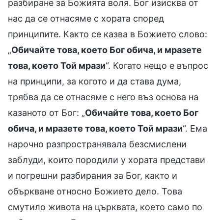
разбиране за Божията воля. Бог изисква от
нас да се отнасяме с хората според
принципите. Както се казва в Божието слово:
„
Обичайте това, което Бог обича, и мразете
това, което Той мрази
“. Когато нещо е въпрос
на принципи, за когото и да става дума,
трябва да се отнасяме с него въз основа на
казаното от Бог: „
Обичайте това, което Бог
обича, и мразете това, което Той мрази
“. Ема
нарочно разпространявала безсмислени
заблуди, които породили у хората представи
и погрешни разбирания за Бог, както и
объркване относно Божието дело. Това
смутило живота на църквата, което само по