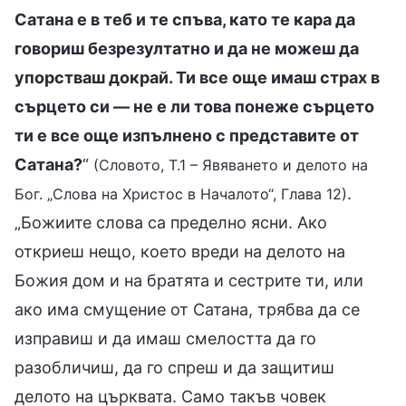
Сатана е в теб и те спъва, като те кара да
говориш безрезултатно и да не можеш да
упорстваш докрай. Ти все още имаш страх в
сърцето си — не е ли това понеже сърцето
ти е все още изпълнено с представите от
Сатана?
“
(Словото, Т.1 – Явяването и делото на
.
Бог. „Слова на Христос в Началото“, Глава 12)
„Божиите слова са пределно ясни. Ако
откриеш нещо, което вреди на делото на
Божия дом и на братята и сестрите ти, или
ако има смущение от Сатана, трябва да се
изправиш и да имаш смелостта да го
разобличиш, да го спреш и да защитиш
делото на църквата. Само такъв човек