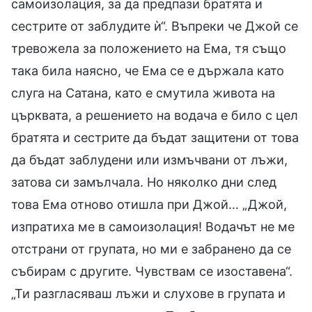
самоизолация, за да предпази братята и
сестрите от заблудите ѝ“. Въпреки че Джой се
тревожела за положението на Ема, тя също
така била наясно, че Ема се е държала като
слуга на Сатана, като е смутила живота на
църквата, а решението на водача е било с цел
братята и сестрите да бъдат защитени от това
да бъдат заблудени или измъчвани от лъжи,
затова си замълчала. Но няколко дни след
това Ема отново отишла при Джой… „Джой,
изпратиха ме в самоизолация! Водачът не ме
отстрани от групата, но ми е забранено да се
събирам с другите. Чувствам се изоставена“.
„Ти разгласяваш лъжи и слухове в групата и