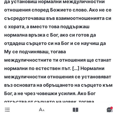
да установиш нормални междуличностни
отношения според Божието слово. Ако не се
съсредоточаваш във взаимоотношенията си
с хората, а вместо това поддържаш
нормална връзка с Бог, ако си готов да
отдадеш сърцето си на Бог и се научиш да
Му се подчиняваш, тогава
междуличностните ти отношения ще станат
нормални по естествен път. […] Нормални
междуличностни отношения се установяват
въз основата на обръщането на сърцето към
Бог, а не чрез човешки усилия. Ако Бог
отсъства от сърцето на човек, тогава
отношенията му с другите хора си остават