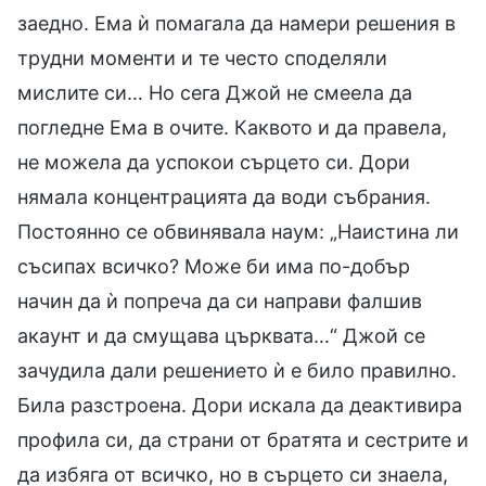
заедно. Ема ѝ помагала да намери решения в
трудни моменти и те често споделяли
мислите си… Но сега Джой не смеела да
погледне Ема в очите. Каквото и да правела,
не можела да успокои сърцето си. Дори
нямала концентрацията да води събрания.
Постоянно се обвинявала наум: „Наистина ли
съсипах всичко? Може би има по-добър
начин да ѝ попреча да си направи фалшив
акаунт и да смущава църквата…“ Джой се
зачудила дали решението ѝ е било правилно.
Била разстроена. Дори искала да деактивира
профила си, да страни от братята и сестрите и
да избяга от всичко, но в сърцето си знаела,