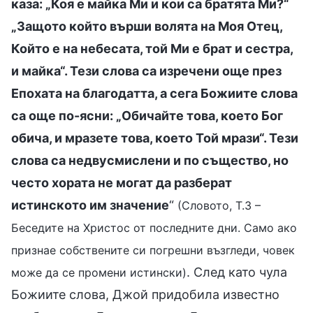
каза: „Коя е майка Ми и кои са братята Ми?“
„Защото който върши волята на Моя Отец,
Който е на небесата, той Ми е брат и сестра,
и майка“. Тези слова са изречени още през
Епохата на благодатта, а сега Божиите слова
са още по-ясни: „Обичайте това, което Бог
обича, и мразете това, което Той мрази“. Тези
слова са недвусмислени и по същество, но
често хората не могат да разберат
истинското им значение
“
(Словото, Т.3 –
Беседите на Христос от последните дни. Само ако
признае собствените си погрешни възгледи, човек
. След като чула
може да се промени истински)
Божиите слова, Джой придобила известно