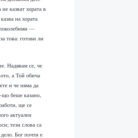
 не казват хората в
казва на хората
непоколебими —
за това: готови ли
не. Надявам се, че
ото, а Той обича
ете и че няма да
у-що беше казано,
работи, ще се
ного актуален
си; тези слова са
дело. Бог почти е