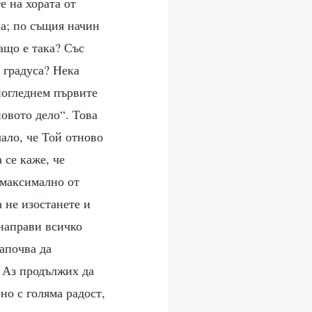
е на хората от
ка; по същия начин
ащо е така? Със
 градуса? Нека
 погледнем първите
новото дело“. Това
чало, че Той отново
 се каже, че
 максимално от
а не изостанете и
 направи всичко
започва да
а Аз продължих да
но с голяма радост,