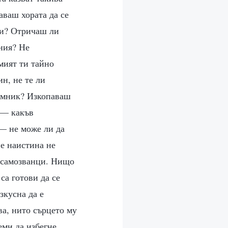
аваш хората да се
 си? Отричаш ли
ения? Не
мият ти тайно
н, не те ли
мамник? Изкопаваш
о — какъв
 — не може ли да
е наистина не
— самозванци. Нищо
са готови да се
зкусна да е
ва, нито сърцето му
еми да избегне