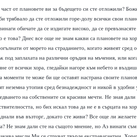
част от плановете ви за бъдещето си сте отложили? Бож
би трябвало да сте отложили горе-долу всички свои пла
 винаги обичате да се издигате високо, да се превъзнасяте
о е това? Днес все още не знам какви са плановете на хор
огълнати от морето на страданието, когато живеят сред 
к под заплахата на различни оръдия на мъчения, или ког
не от всички хора, гледайки нагоре към небето и въздиш
а моменти те може би ще оставят настрана своите планове
ят неземна утопия сред безнадеждност и никой в удобни 
ледването на собствените си красиви мечти. Не зная дали
ствителността, но бих искал това да не е в сърцата на хо
аднали във възторг, докато сте живи? Все още ли желает
а? Не знам дали сте на същото мнение, но Аз винаги съм 
акива мисли Ми се струват твърде екстравагантни. Хорат