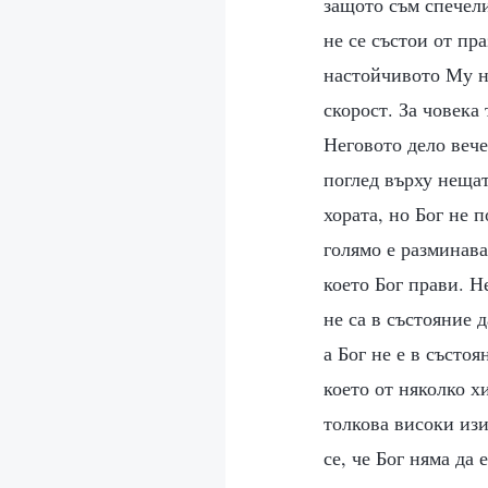
защото съм спечели
не се състои от пр
настойчивото Му н
скорост. За човека
Неговото дело вече
поглед върху нещат
хората, но Бог не 
голямо е разминава
което Бог прави. Н
не са в състояние д
а Бог не е в състо
което от няколко х
толкова високи изи
се, че Бог няма да 