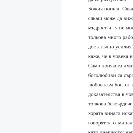
Божия поглед. Сяка
сякаш може да вижд
мъдрост и тя не мо
толкова много рабо
достатъчно усилия?
каже, че в човека 
Само понякога имат
боголюбиви са сърц
любов към Бог, от 
доказателства в чо
толкова безсърдече
хората винаги иска
говорят за отминал
като днешното; на