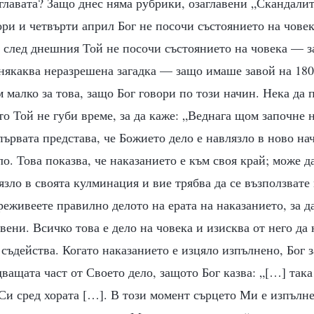
 главата? Защо днес няма рубрики, озаглавени „Скандалит
ри и четвърти април Бог не посочи състоянието на чове
 след днешния Той не посочи състоянието на човека — з
някаква неразрешена загадка — защо имаше завой на 180
 малко за това, защо Бог говори по този начин. Нека да
ито Той не губи време, за да каже: „Веднага щом започне 
първата представа, че Божието дело е навлязло в ново на
ло. Това показва, че наказанието е към своя край; може да
язло в своята кулминация и вие трябва да се възползвате
преживеете правилно делото на ерата на наказанието, за д
авени. Всичко това е дело на човека и изисква от него да
 съдейства. Когато наказанието е изцяло изпълнено, Бог 
ващата част от Своето дело, защото Бог казва: „[…] так
и сред хората […]. В този момент сърцето Ми е изпълне