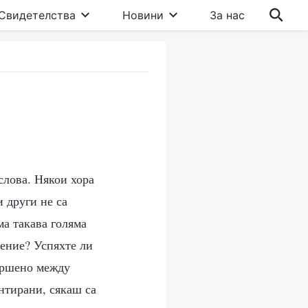
Свидетелства
Новини
За нас
слова. Някои хора
и други не са
ма такава голяма
нение? Успяхте ли
ършено между
нтирани, сякаш са