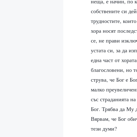
неща, е начин, по 
собствените си дей
трудностите, които
хора носят последс
се, не прави изклю
устата си, за да и
една част от хорат
благословени, но т
струва, че Бог е Б
малко преувеличени
със страданията на
Бог. Трябва да Му
Вярвам, че Бог оби
тези думи?