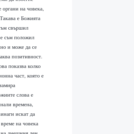
 органи на човека,
 Такава е Божията
 съм свършил
 не съм положил
но и може да се
каква позитивност.
ова показва колко
онна част, която е
 намира
ожиите слова е
инали времена,
винаги искат да
 време на човека
 на днешния ден.