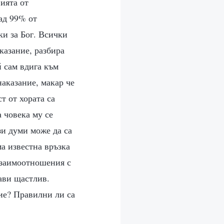
вията от
над 99% от
ки за Бог. Всички
казание, разбира
й сам вдига към
наказание, макар че
т от хората са
а човека му се
зи думи може да са
ма известна връзка
 взаимоотношения с
ави щастлив.
вие? Правилни ли са