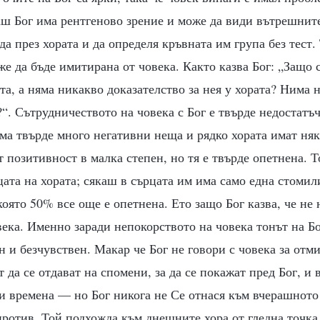
ш Бог има рентгеново зрение и може да види вътрешните
а през хората и да определя кръвната им група без тест.
же да бъде имитирана от човека. Както казва Бог: „Защо
та, а няма никакво доказателство за нея у хората? Нима
“. Сътрудничеството на човека с Бог е твърде недостатъч
има твърде много негативни неща и рядко хората имат ня
 позитивност в малка степен, но тя е твърде опетнена. Т
ата на хората; сякаш в сърцата им има само една стомили
която 50% все още е опетнена. Ето защо Бог казва, че не
века. Именно заради непокорството на човека тонът на Б
н и безчувствен. Макар че Бог не говори с човека за отм
т да се отдават на спомени, за да се покажат пред Бог, и 
и времена — но Бог никога не Се отнася към вчерашното
против, Той подхожда към днешните хора от гледна точка