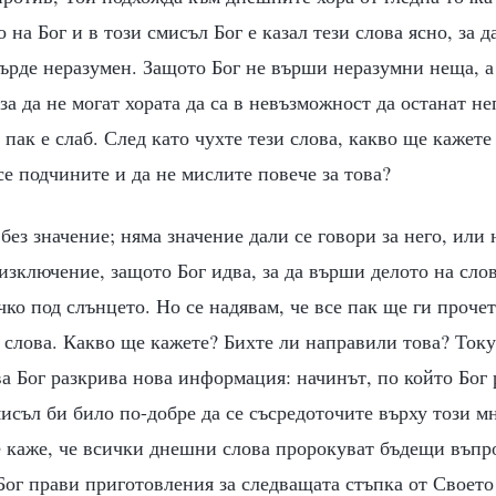
на Бог и в този смисъл Бог е казал тези слова ясно, за да
върде неразумен. Защото Бог не върши неразумни неща, а 
за да не могат хората да са в невъзможност да останат 
 пак е слаб. След като чухте тези слова, какво ще кажете 
 се подчините и да не мислите повече за това?
без значение; няма значение дали се говори за него, или 
изключение, защото Бог идва, за да върши делото на слов
ичко под слънцето. Но се надявам, че все пак ще ги прочет
 слова. Какво ще кажете? Бихте ли направили това? Ток
а Бог разкрива нова информация: начинът, по който Бог 
исъл би било по-добре да се съсредоточите върху този м
 каже, че всички днешни слова пророкуват бъдещи въпро
Бог прави приготовления за следващата стъпка от Своето 