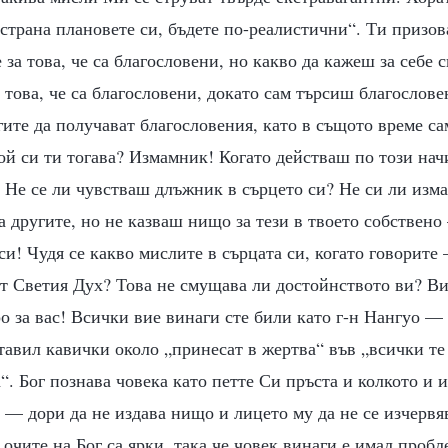
страна плановете си, бъдете по-реалистични“. Ти призов
 за това, че са благословени, но какво да кажеш за себе
а това, че са благословени, докато сам търсиш благослов
ите да получават благословения, като в същото време са
й си ти тогава? Измамник! Когато действаш по този начи
? Не се ли чувстваш длъжник в сърцето си? Не си ли из
а другите, но не казваш нищо за тези в твоето собствен
си! Чудя се какво мислите в сърцата си, когато говорите
от Светия Дух? Това не смущава ли достойнството ви? Ви
ро за вас! Всички вие винаги сте били като г-н Нангуо 
ставил кавички около „принесат в жертва“ във „всички те 
“. Бог познава човека като петте Си пръста и колкото и и
 — дори да не издава нищо и лицето му да не се изчервя
 очите на Бог са ярки, така че човек винаги е имал пробл