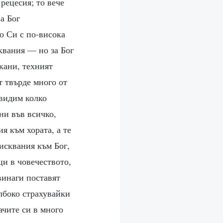
рецесия; то вече
а Бог
о Си с по-висока
сквания — но за Бог
кани, техният
т твърде много от
 видим колко
ни във всичко,
я към хората, а те
зисквания към Бог,
ци в човечеството,
винаги поставят
лбоко страхувайки
дачите си в много