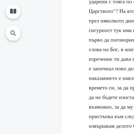
ударени с тояга по
Царството“? На вто
през няколкото дни
сигурност тук има 
първо да поговорим
слова на Бог, в ко
изречение ти дава 
е започнал ново де
наказанието е навл
времето си, за да 
да не бъдете изост
възможно, за да му
пристъпва към след
извършвам делото С