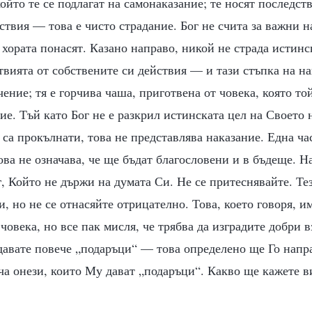
който те се подлагат на самонаказание; те носят последст
ствия — това е чисто страдание. Бог не счита за важни 
 хората понасят. Казано направо, никой не страда истинс
твията от собствените си действия — и тази стъпка на на
чение; тя е горчива чаша, приготвена от човека, която то
зпие. Тъй като Бог не е разкрил истинската цел на Своето 
а са прокълнати, това не представлява наказание. Една час
ова не означава, че ще бъдат благословени и в бъдеще. Н
ог, Който не държи на думата Си. Не се притеснявайте. Те
, но не се отнасяйте отрицателно. Това, което говоря, и
 човека, но все пак мисля, че трябва да изградите добри
 давате повече „подаръци“ — това определено ще Го напр
ча онези, които Му дават „подаръци“. Какво ще кажете 