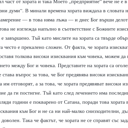
л част от хората и така Моето „предприятие“ вече не е в 
азни думи“. В минали времена хората виждаха в словата н
амерение — в това няма лъжа — и днес Бог върши делот
 това не изглежда напълно в съответствие с Божиите изи
 е завършено. Тъй като мислите на хората са твърде обър
а често е прекалено сложен. От факта, че хората изисква
поставя толкова високи изисквания към човека, можем да
нето между Бог и човека. Представите на хората са оголе
е става въпрос за това, че Бог предявява високи изисквани
а им отговорят, а за това, че хората предявяват високи и
яние да ги постигне. Тъй като след лечението има последи
иляди години е покварено от Сатана, поради това хората 
сквания към Бог и не са ни най-малко снизходителни, дъ
е доволен. Така че фактът, че хората не се справят със за