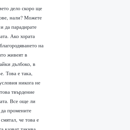
ието дело скоро ще
нове, нали? Можете
 и да парадирате
ата. Ако хората
облагородяването на
ато живеят в
айки дълбоко, в
. Това е така,
условия никога не
 това твърдение
рата. Все още ли
е да промените
смятал, че това е
а казват такива