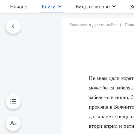
Начало
Книги
Видеоклипове
Х
Явяването и делото на Бог
Глав
Не знам дали хорат
може би са забеляз
забелязали нищо. З
промяна в Божиите 
да схванете нещо 
втори април и пет