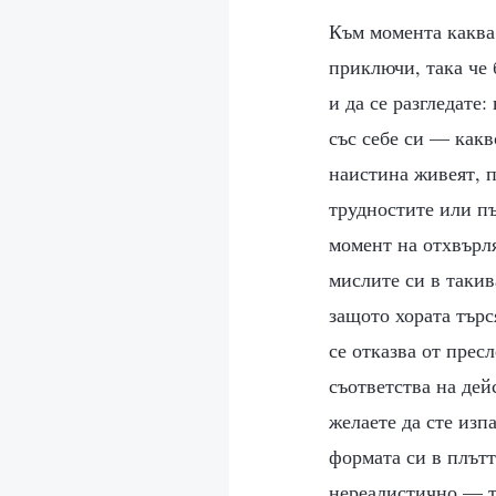
Към момента каква 
приключи, така че 
и да се разгледате:
със себе си — какв
наистина живеят, п
трудностите или пъ
момент на отхвърля
мислите си в такив
защото хората търс
се отказва от прес
съответства на дей
желаете да сте изп
формата си в плътт
нереалистично — т