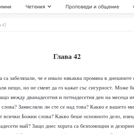
имни
Четения
Проповеди и общение
а 42
Глава 42
а са забелязали, че е имало някаква промяна в днешните 
али нещо, но не смеят да го кажат със сигурност. Може б
ащо между дванадесетия и петнадесетия ден на месеца и
слова? Замисляли ли сте се над това? Какво е вашето м
от всички Божии слова? Какво беше основното дело, изв
надесети май? Защо днес хората са безпомощни и дезорие