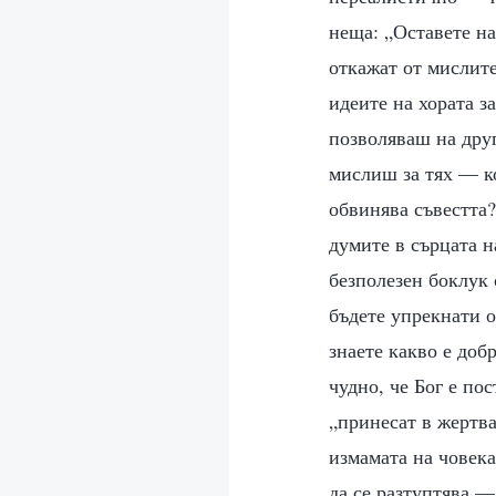
неща: „Оставете на
откажат от мислите
идеите на хората з
позволяваш на друг
мислиш за тях — ко
обвинява съвестта
думите в сърцата н
безполезен боклук 
бъдете упрекнати 
знаете какво е доб
чудно, че Бог е по
„принесат в жертва
измамата на човека
да се разтуптява —