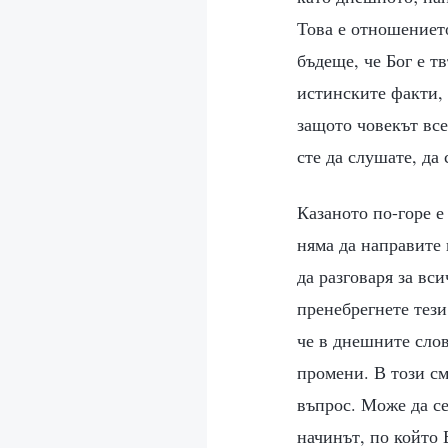
Това е отношението 
бъдеще, че Бог е т
истинските факти, 
защото човекът все
сте да слушате, да
Казаното по-горе е 
няма да направите 
да разговаря за вс
пренебрегнете тези
че в днешните слов
промени. В този см
въпрос. Може да се
начинът, по който 