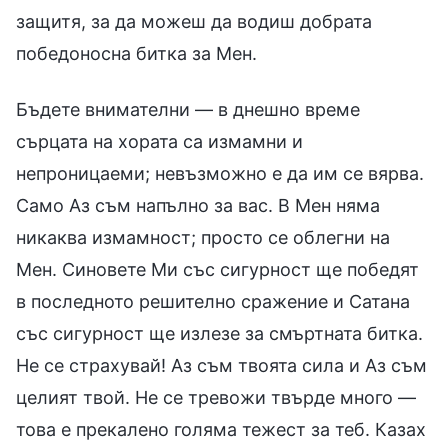
защитя, за да можеш да водиш добрата
победоносна битка за Мен.
Бъдете внимателни — в днешно време
сърцата на хората са измамни и
непроницаеми; невъзможно е да им се вярва.
Само Аз съм напълно за вас. В Мен няма
никаква измамност; просто се облегни на
Мен. Синовете Ми със сигурност ще победят
в последното решително сражение и Сатана
със сигурност ще излезе за смъртната битка.
Не се страхувай! Аз съм твоята сила и Аз съм
целият твой. Не се тревожи твърде много —
това е прекалено голяма тежест за теб. Казах