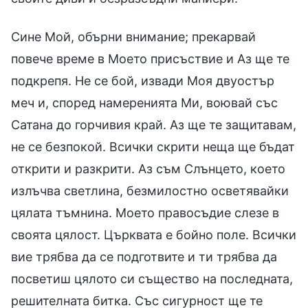
Сине Мой, обърни внимание; прекарвай
повече време в Моето присъствие и Аз ще те
подкрепя. Не се бой, извади Моя двуостър
меч и, според намеренията Ми, воювай със
Сатана до горчивия край. Аз ще те защитавам,
не се безпокой. Всички скрити неща ще бъдат
открити и разкрити. Аз съм Слънцето, което
излъчва светлина, безмилостно осветявайки
цялата тъмнина. Моето правосъдие слезе в
своята цялост. Църквата е бойно поле. Всички
вие трябва да се подготвите и ти трябва да
посветиш цялото си същество на последната,
решителната битка. Със сигурност ще те