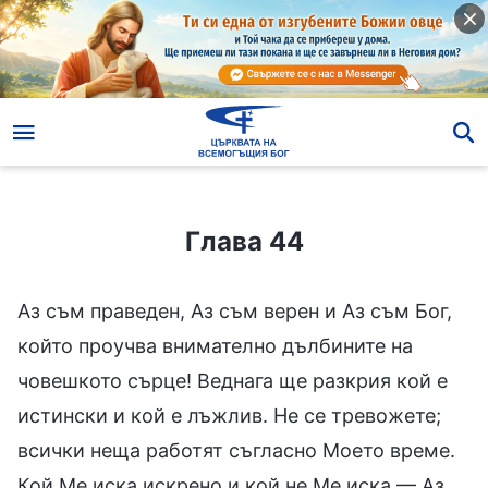
Глава 44
Глава 44
Аз съм праведен, Аз съм верен и Аз съм Бог,
който проучва внимателно дълбините на
човешкото сърце! Веднага ще разкрия кой е
истински и кой е лъжлив. Не се тревожете;
всички неща работят съгласно Моето време.
Кой Ме иска искрено и кой не Ме иска — Аз