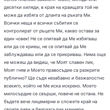
десетки хиляди, в края на краищата той не
може да избяга от дланта на ръката Ми.
Всички неща и всички събития се
контролират от ръцете Ми, какво остава за
един човек! Не се опитвай да Ме избягваш
или да се криеш, не се опитвай да Ме
заблуждаваш или да се прикриваш. Нима още
не можеш да видиш, че Моят славен лик,
Моят гняв и Моето правосъдие са разкрити
публично? Ще съдя незабавно и безжалостно
всекиго, който не Ме иска искрено. Моето
милосърдие се свърши, повече не остана. Не
бъдете вече лицемерни и сложете край на
своите диви и безразсъдни маниери.