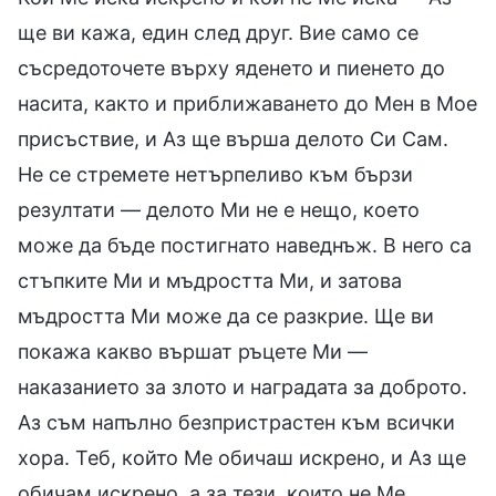
ще ви кажа, един след друг. Вие само се
съсредоточете върху яденето и пиенето до
насита, както и приближаването до Мен в Мое
присъствие, и Аз ще върша делото Си Сам.
Не се стремете нетърпеливо към бързи
резултати — делото Ми не е нещо, което
може да бъде постигнато наведнъж. В него са
стъпките Ми и мъдростта Ми, и затова
мъдростта Ми може да се разкрие. Ще ви
покажа какво вършат ръцете Ми —
наказанието за злото и наградата за доброто.
Аз съм напълно безпристрастен към всички
хора. Теб, който Ме обичаш искрено, и Аз ще
обичам искрено, а за тези, които не Ме