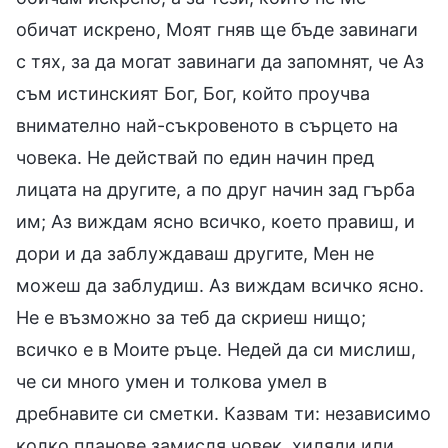
обичат искрено, Моят гняв ще бъде завинаги
с тях, за да могат завинаги да запомнят, че Аз
съм истинският Бог, Бог, който проучва
внимателно най-съкровеното в сърцето на
човека. Не действай по един начин пред
лицата на другите, а по друг начин зад гърба
им; Аз виждам ясно всичко, което правиш, и
дори и да заблуждаваш другите, Мен не
можеш да заблудиш. Аз виждам всичко ясно.
Не е възможно за теб да скриеш нищо;
всичко е в Моите ръце. Недей да си мислиш,
че си много умен и толкова умел в
дребнавите си сметки. Казвам ти: независимо
колко планове замисля човек, хиляди или