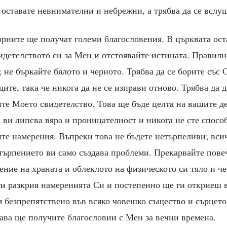
 оставате невнимателни и небрежни, а трябва да се вслу
рните ще получат големи благословения. В църквата ост
идетелството си за Мен и отстоявайте истината. Правилн
 не бъркайте бялото и черното. Трябва да се борите със 
дите, така че никога да не се изправи отново. Трябва да д
ите Моето свидетелство. Това ще бъде целта на вашите д
а ви липсва вяра и проницателност и никога не сте спосо
те намерения. Въпреки това не бъдете нетърпеливи; вси
търпението ви само създава проблеми. Прекарвайте пове
ение на храната и облеклото на физическото си тяло и ч
и разкрия намеренията Си и постепенно ще ги откриеш в
м безпрепятствено във всяко човешко същество и сърцет
ава ще получите благословии с Мен за вечни времена.