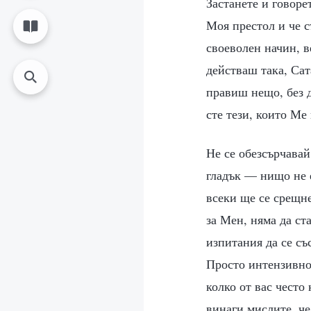
Застанете и говоре
Моя престол и че 
своеволен начин, в
действаш така, Сат
правиш нещо, без 
сте тези, които Ме
Не се обезсърчавай
гладък — нищо не е
всеки ще се срещне
за Мен, няма да ст
изпитания да се съ
Просто интензивнос
колко от вас често
винаги мислите, че