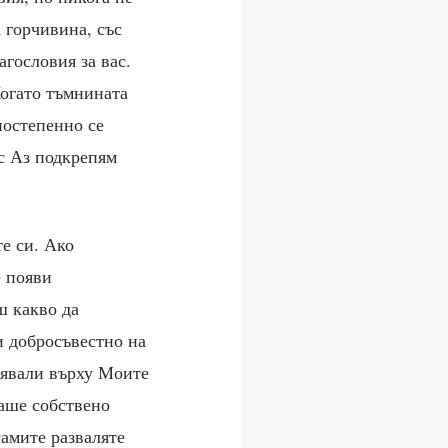
 горчивина, със
гословия за вас.
Когато тъмнината
постепенно се
ес Аз подкрепям
те си. Ако
е появи
ш какво да
и добросъвестно на
лявали върху Моите
ваше собствено
самите разваляте