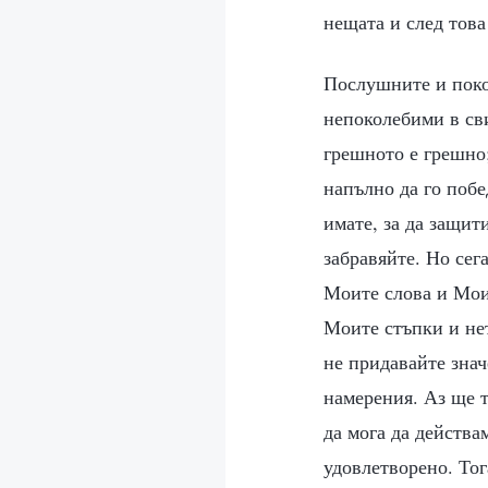
нещата и след това
Послушните и поко
непоколебими в св
грешното е грешно;
напълно да го побе
имате, за да защит
забравяйте. Но сег
Моите слова и Мои
Моите стъпки и не
не придавайте знач
намерения. Аз ще т
да мога да действа
удовлетворено. Тог