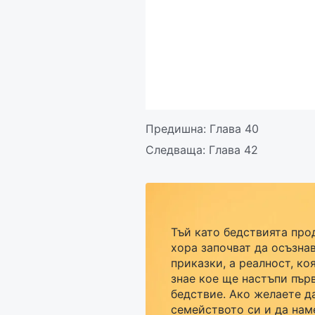
Предишна:
Глава 40
Следваща:
Глава 42
Тъй като бедствията про
хора започват да осъзнав
приказки, а реалност, ко
знае кое ще настъпи пър
бедствие. Ако желаете д
семейството си и да нам