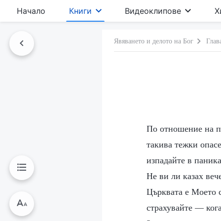
Начало
Книги
Видеоклипове
Х
Явяването и делото на Бог
Глав
По отношение на пр
такива тежки опасе
изпадайте в паника
Не ви ли казах веч
Църквата е Моето с
страхувайте — кога