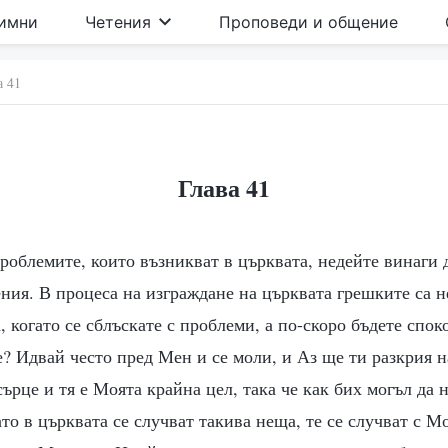
имни
Четения
Проповеди и общение
а 41
Глава 41
облемите, които възникват в църквата, недейте винаги д
ния. В процеса на изграждане на църквата грешките са н
, когато се сблъскате с проблеми, а по-скоро бъдете спо
е? Идвай често пред Мен и се моли, и Аз ще ти разкрия 
ърце и тя е Моята крайна цел, така че как бих могъл да 
то в църквата се случват такива неща, те се случват с М