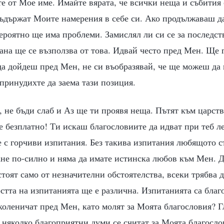
те от Мое име. Имайте вярата, че всички неща и събития 
съдържат Моите намерения в себе си. Ако продължаваш 
ероятно ще има проблеми. Замислял ли си се за последст
ана ще се възползва от това. Идвай често пред Мен. Ще 
да дойдеш пред Мен, не си въобразявай, че ще можеш да
 принудихте да заема тази позиция.
, не бъди слаб и Аз ще ти проявя неща. Пътят към царств
 безплатно! Ти искаш благословиите да идват при теб л
 с горчиви изпитания. Без такива изпитания любящото с
ане по-силно и няма да имате истинска любов към Мен. Д
стоят само от незначителни обстоятелства, всеки трябва 
тта на изпитанията ще е различна. Изпитанията са благ
 коленичат пред Мен, като молят за Моята благословия? Г
 няколко благоприятни думи се считат за Моята благосло