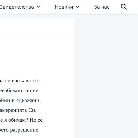
Свидетелства
Новини
За нас
а се изпълвате с
еизбежни, но не
койни и сдържани.
намеренията Си.
не я обичам? Не се
оето разрешение.