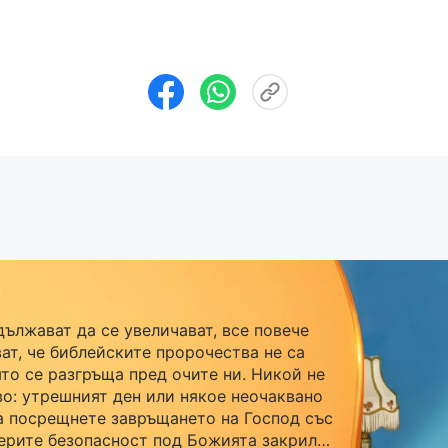
дължават да се увеличават, все повече
ат, че библейските пророчества не са
ято се разгръща пред очите ни. Никой не
во: утрешният ден или някое неочаквано
а посрещнете завръщането на Господ със
ерите безопасност под Божията закрила,