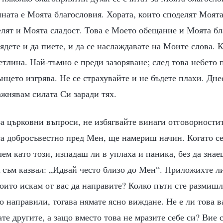
ината е Моята благословия. Хората, които споделят Моята
лят и Моята сладост. Това е Моето обещание и Моята бла
 ядете и да пиете, и да се наслаждавате на Моите слова. 
етлина. Най-тъмно е преди зазоряване; след това небето 
ънцето изгрява. Не се страхувайте и не бъдете плахи. Дн
жнявам силата Си заради тях.
за църковни въпроси, не избягвайте винаги отговорности
а добросъвестно пред Мен, ще намериш начин. Когато с
ем като този, изпадаш ли в уплаха и паника, без да знае
съм казвал: „Идвай често близо до Мен“. Приложихте л
които искам от вас да направите? Колко пъти сте размиш
го направили, тогава нямате ясно виждане. Не е ли това 
те другите, а защо вместо това не мразите себе си? Вие 