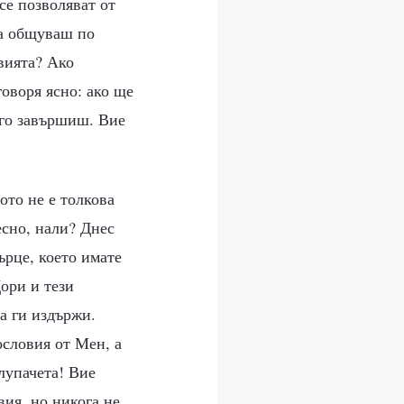
се позволяват от
да общуваш по
вията? Ако
говоря ясно: ако ще
 го завършиш. Вие
ото не е толкова
есно, нали? Днес
ърце, което имате
ори и тези
да ги издържи.
ословия от Мен, а
лупачета! Вие
вия, но никога не