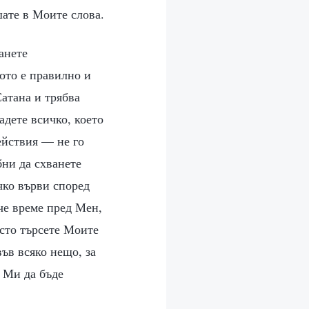
шате в Моите слова.
анете
ото е правилно и
Сатана и трябва
адете всичко, което
ействия — не го
бни да схванете
чко върви според
че време пред Мен,
есто търсете Моите
ъв всяко нещо, за
о Ми да бъде