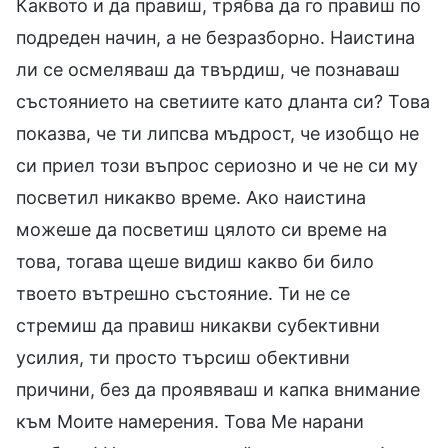
Каквото и да правиш, трябва да го правиш по
подреден начин, а не безразборно. Наистина
ли се осмеляваш да твърдиш, че познаваш
състоянието на светиите като дланта си? Това
показва, че ти липсва мъдрост, че изобщо не
си приел този въпрос сериозно и че не си му
посветил никакво време. Ако наистина
можеше да посветиш цялото си време на
това, тогава щеше видиш какво би било
твоето вътрешно състояние. Ти не се
стремиш да правиш никакви субективни
усилия, ти просто търсиш обективни
причини, без да проявяваш и капка внимание
към Моите намерения. Това Ме нарани