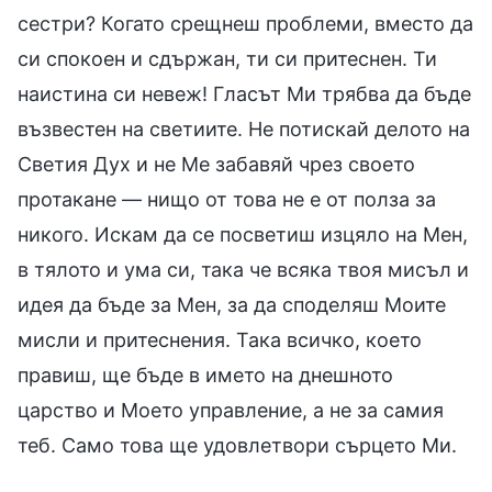
сестри? Когато срещнеш проблеми, вместо да
си спокоен и сдържан, ти си притеснен. Ти
наистина си невеж! Гласът Ми трябва да бъде
възвестен на светиите. Не потискай делото на
Светия Дух и не Ме забавяй чрез своето
протакане — нищо от това не е от полза за
никого. Искам да се посветиш изцяло на Мен,
в тялото и ума си, така че всяка твоя мисъл и
идея да бъде за Мен, за да споделяш Моите
мисли и притеснения. Така всичко, което
правиш, ще бъде в името на днешното
царство и Моето управление, а не за самия
теб. Само това ще удовлетвори сърцето Ми.