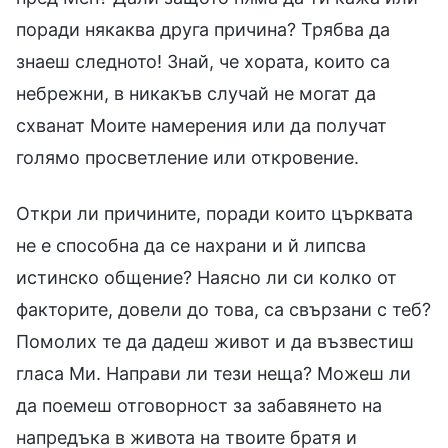
поради някаква друга причина? Трябва да
знаеш следното! Знай, че хората, които са
небрежни, в никакъв случай не могат да
схванат Моите намерения или да получат
голямо просветление или откровение.
Откри ли причините, поради които църквата
не е способна да се нахрани и й липсва
истинско общение? Наясно ли си колко от
факторите, довели до това, са свързани с теб?
Помолих те да дадеш живот и да възвестиш
гласа Ми. Направи ли тези неща? Можеш ли
да поемеш отговорност за забавянето на
напредъка в живота на твоите братя и