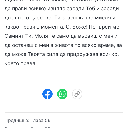
да прави всичко изцяло заради Теб и заради
днешното царство. Ти знаеш какво мисля и
какво правя в момента. О, Боже! Потърси ме
Самият Ти. Моля те само да вървиш с мен и
да останеш с мен в живота по всяко време, за
да може Твоята сила да придружава всичко,
което правя.
Предишна:
Глава 56