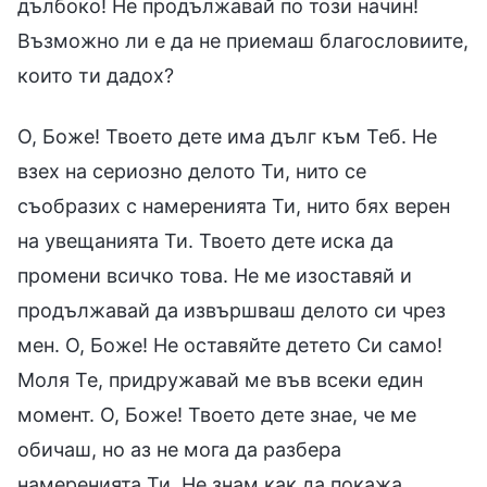
дълбоко! Не продължавай по този начин!
Възможно ли е да не приемаш благословиите,
които ти дадох?
О, Боже! Твоето дете има дълг към Теб. Не
взех на сериозно делото Ти, нито се
съобразих с намеренията Ти, нито бях верен
на увещанията Ти. Твоето дете иска да
промени всичко това. Не ме изоставяй и
продължавай да извършваш делото си чрез
мен. О, Боже! Не оставяйте детето Си само!
Моля Те, придружавай ме във всеки един
момент. О, Боже! Твоето дете знае, че ме
обичаш, но аз не мога да разбера
намеренията Ти. Не знам как да покажа