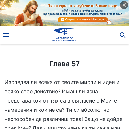
Глава 57
Глава 57
Изследва ли всяка от своите мисли и идеи и
всяко свое действие? Имаш ли ясна
представа кои от тях са в съгласие с Моите
намерения и кои не са? Ти си абсолютно
неспособен да различиш това! Защо не дойде
пред Мен? Дали защото няма да ти кажа или