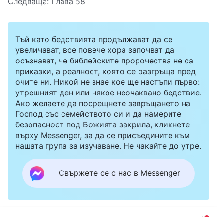
Следваща:
Глава 58
Тъй като бедствията продължават да се
увеличават, все повече хора започват да
осъзнават, че библейските пророчества не са
приказки, а реалност, която се разгръща пред
очите ни. Никой не знае кое ще настъпи първо:
утрешният ден или някое неочаквано бедствие.
Ако желаете да посрещнете завръщането на
Господ със семейството си и да намерите
безопасност под Божията закрила, кликнете
върху Messenger, за да се присъедините към
нашата група за изучаване. Не чакайте до утре.
Свържете се с нас в Messenger