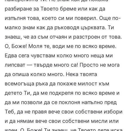
разбиране за Твоето бреме или как да
изпълня това, което си ми поверил. Още по-
малко знам как да ръководя църквата. Ти
знаеш, че аз съм отчаян и разстроен от това.
О, Боже! Моля те, води ме по всяко време.
Едва сега чувствам колко много неща ми
липсват — твърде много са! Просто не мога
да опиша колко много. Нека твоята
всемогъща ръка да покаже милост към
детето Ти, да ме подкрепя по всяко време и
да ми позволи да се поклоня напълно пред
Теб, да не правя вече свои собствени избори
и да нямам вече свои собствени мисли или
идеи. О, Боже! Ти знаеш, че Твоето дете иска