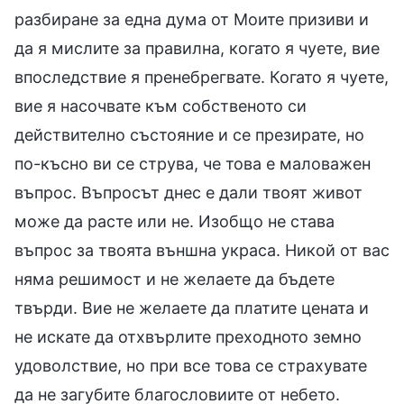
разбиране за една дума от Моите призиви и
да я мислите за правилна, когато я чуете, вие
впоследствие я пренебрегвате. Когато я чуете,
вие я насочвате към собственото си
действително състояние и се презирате, но
по-късно ви се струва, че това е маловажен
въпрос. Въпросът днес е дали твоят живот
може да расте или не. Изобщо не става
въпрос за твоята външна украса. Никой от вас
няма решимост и не желаете да бъдете
твърди. Вие не желаете да платите цената и
не искате да отхвърлите преходното земно
удоволствие, но при все това се страхувате
да не загубите благословиите от небето.