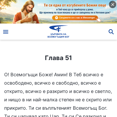
Глава 51
Глава 51
О! Всемогъщи Боже! Амин! В Теб всичко е
освободено, всичко е свободно, всичко е
открито, всичко е разкрито и всичко е светло,
и нищо в ни най-малка степен не е скрито или
прикрито. Ти си въплътеният Всемогъщ Бог.
Ти си царувал като Цар. Ти си Се разкрил и