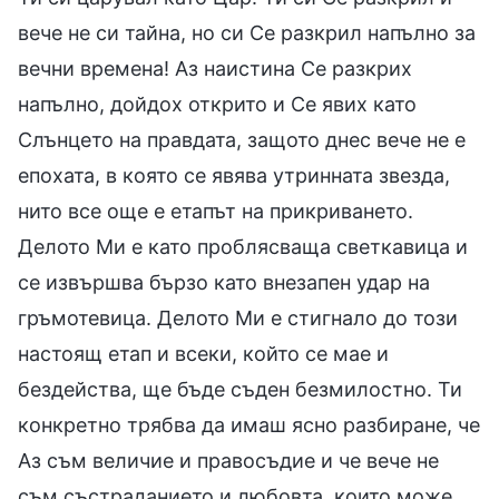
вече не си тайна, но си Се разкрил напълно за
вечни времена! Аз наистина Се разкрих
напълно, дойдох открито и Се явих като
Слънцето на правдата, защото днес вече не е
епохата, в която се явява утринната звезда,
нито все още е етапът на прикриването.
Делото Ми е като проблясваща светкавица и
се извършва бързо като внезапен удар на
гръмотевица. Делото Ми е стигнало до този
настоящ етап и всеки, който се мае и
бездейства, ще бъде съден безмилостно. Ти
конкретно трябва да имаш ясно разбиране, че
Аз съм величие и правосъдие и че вече не
съм състраданието и любовта, които може