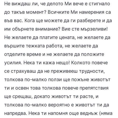
Не виждаш ли, че делото Ми вече е стигнало
до такъв момент? Всичките Ми намерения са
във вас. Кога ще можете да ги разберете и да
им обърнете внимание? Вие сте мързеливи!
Не желаете да платите цената, не желаете да
вършите тежката работа, не желаете да
отделите време и не желаете да положите
усилия. Нека ти кажа нещо! Колкото повече
се страхуваш да не преживееш трудности,
толкова по-малко ползи ще пожъне животът
ти и освен това толкова повече препятствия
ще срещаш, докато животът ти расте, и
толкова по-малко вероятно е животът ти да
напредва. Нека ти напомня още веднъж (няма