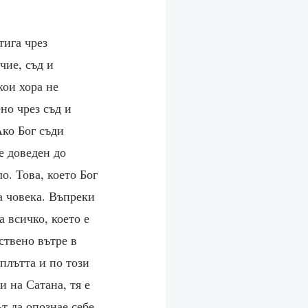
тига чрез
чие, съд и
кои хора не
но чрез съд и
Ако Бог съди
е доведен до
о. Това, което Бог
на човека. Въпреки
а всичко, което е
ствено вътре в
 плътта и по този
и на Сатана, тя е
т да опознае себе