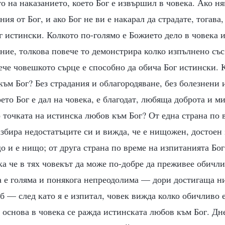
то на наказанието, което Бог е извършил в човека. Ако ня
ия от Бог, и ако Бог не ви е накарал да страдате, тогава,
г истински. Колкото по-голямо е Божието дело в човека 
ние, толкова повече то демонстрира колко изпълнено съ
ече човешкото сърце е способно да обича Бог истински. 
към Бог? Без страдания и облагородяване, без болезнени
оето Бог е дал на човека, е благодат, любяща доброта и 
 точката на истинска любов към Бог? От една страна по
збира недостатъците си и вижда, че е нищожен, достоен 
о и е нищо; от друга страна по време на изпитанията Бог
ака че в тях човекът да може по-добре да преживее обичли
а е голяма и понякога непреодолима — дори достигаща н
 — след като я е изпитал, човек вижда колко обичливо 
и основа в човека се ражда истинската любов към Бог. Дн