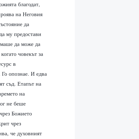
ожията благодат,
проява на Неговия
състояние да
 да му предостави
ямаше да може да
 когато човекът за
есурс в
 Го опознае. И едва
ят съд. Етапът на
времето на
ог не беше
 чрез Божието
крит чрез
ива, че духовният