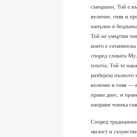
съвършен, Той е в
величие, гняв и пр
напълно в бездънна
Той не умъртви чов
която е сатанинска
според словата Му.
плътта; Той те нака
разбереш пълното 
величие и гняв — в
прави днес, и прав
направи човека съ
Според традиционни
милост и съчувстви