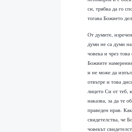
си, трябва да го с
тогава Божието дел
От думите, изречен
думи не са думи на
човека и чрез това
Божиите намерения,
и не може да изпъ
отвътре и това дис
лицето Си от теб, 
наказва, за да те 
праведен нрав. Как
свидетелства, че Бо
човекът свидетелст