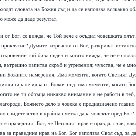
походят словата на Божия съд и да се използва всякакво о
о може да даде резултат.
и от Бог, се вижда, че Той вече е осъдил човешката плът.
 проклятие? Думите, изречени от Бог, разкриват истинск
 откровение той бива съден и когато вижда, че не е спос
 вътрешно изпитва скръб и угризения; чувства, че е мно
лни Божиите намерения. Има моменти, когато Светият Ду
циплиниране идва от Божия съд; има моменти, когато Бог
когато не ти обръща никакво внимание и не работи в теб,
облагороди. Божието дело в човека е предназначено главно
во свидетелство в крайна сметка дава човекът пред Бог?
г е праведният Бог, че Неговият нрав е правда, гняв, нак
ва за праведния нрав на Бог. Бог използва Своя съд, за д