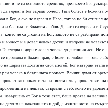
нчиви и не са основното средство, чрез което Бог усъвър
 да вярват в Бог заради болест. Тази болест е Божията бл
вал в Бог, а ако не вярваш в Него, тогава не би стигнал 
тази благодат е Божията любов. Докато са вярвали в Исус
, които не са угодни на Бог, защото не са разбирали ист
 и милост и е довел човека дотук; и въпреки че човекът
а Го следва и дори е довел човека до днешния ден. Не е 
 се проявява в Божия нрав, е Божията любов — това е а
о на църквата достигна своя апогей, Бог извърши етапа н
ърли човека в бездънната пропаст. Всички думи от време
проклятия: проклятията на твоята плът, проклятията на
проклятията на нещата, свързани с теб, които не удовле
а, извършена от Бог в този етап, беше проява на величие,
на делото на наказанието и дойде изпитанието на смъртт