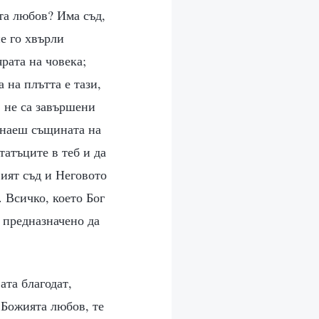
та любов? Има съд,
е го хвърли
ярата на човека;
 на плътта е тази,
, не са завършени
ознаеш същината на
татъците в теб и да
ият съд и Неговото
 Всичко, което Бог
е предназначено да
ата благодат,
 Божията любов, те