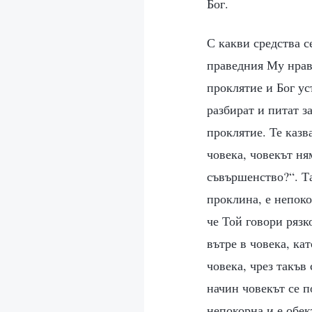
Бог.
С какви средства с
праведния Му нрав.
проклятие и Бог у
разбират и питат з
проклятие. Те казв
човека, човекът ня
съвършенство?“. Та
проклина, е непоко
че Той говори рязк
вътре в човека, ка
човека, чрез такъв
начин човекът се п
непокорна и е обек