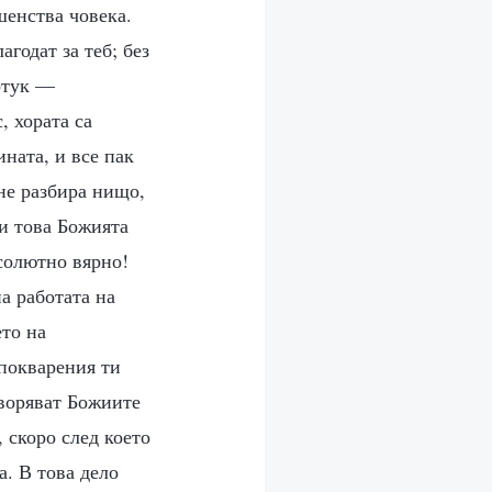
шенства човека.
агодат за теб; без
дотук —
, хората са
ината, и все пак
 не разбира нищо,
ли това Божията
бсолютно вярно!
а работата на
то на
 покварения ти
творяват Божиите
 скоро след което
а. В това дело