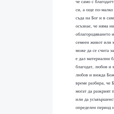
че само с благодат
си, а още по-малко
съда на Бог и в са
осъзнае, че няма н
облагородяването и
семеен живот или м
може да се счита з
е дал материални б
благодат, любов и 
любов и вижда Божи
време разбира, че 
могат да разкрият 
или да усъвършенст
определен период и