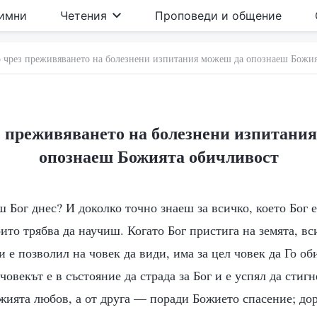
имни
Четения
Проповеди и общение
 чрез преживяването на болезнени изпитания можеш да опознаеш Божия
 преживяването на болезнени изпитани
опознаеш Божията обичливост
 Бог днес? И доколко точно знаеш за всичко, което Бог е
оито трябва да научиш. Когато Бог пристига на земята, вс
и е позволил на човек да види, има за цел човек да Го об
човекът е в състояние да страда за Бог и е успял да стигн
жията любов, а от друга — поради Божието спасение; до