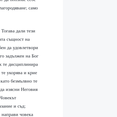
благородяване; само
 Тогава дали тези
ата същност на
обен да удовлетвори
го задължен на Бог
х те дисциплинира
 те укорява и крие
 като безмълвно те
 да изясни Неговия
 Човекът
азание и съд;
а направи човека