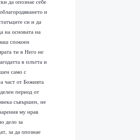
ски да опознае себе
 облагородяването и
статъците си и да
а на основата на
имаш спокоен
рата ти в Него не
агодатта в плътта и
ршен само с
на част от Божията
еделен период от
овека съвършен, не
кварения му нрав
о дело за
ат, за да опознае