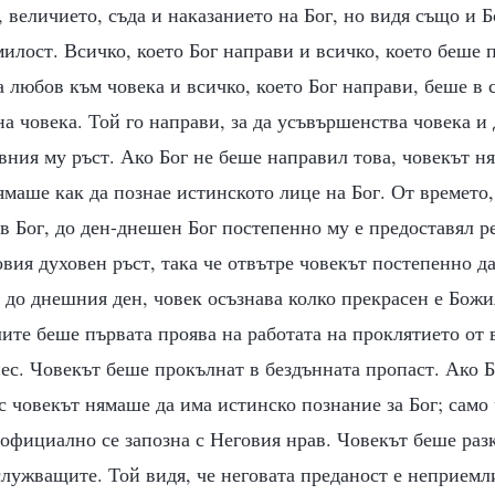
, величието, съда и наказанието на Бог, но видя също и Б
илост. Всичко, което Бог направи и всичко, което беше 
 любов към човека и всичко, което Бог направи, беше в 
а човека. Той го направи, за да усъвършенства човека и
вния му ръст. Ако Бог не беше направил това, човекът н
ямаше как да познае истинското лице на Бог. От времето,
в Бог, до ден-днешен Бог постепенно му е предоставял р
овия духовен ръст, така че отвътре човекът постепенно да
л до днешния ден, човек осъзнава колко прекрасен е Божи
ите беше първата проява на работата на проклятието от 
ес. Човекът беше прокълнат в бездънната пропаст. Ако Б
с човекът нямаше да има истинско познание за Бог; само
официално се запозна с Неговия нрав. Човекът беше раз
лужващите. Той видя, че неговата преданост е неприемл