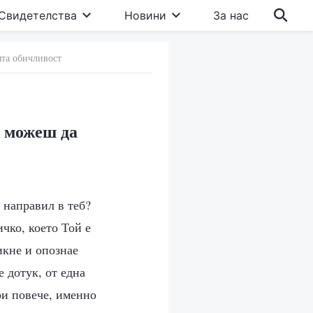
Свидетелства
Новини
За нас
та обичливост
я можеш да
 направил в теб?
ичко, което Той е
икне и опознае
е дотук, от една
ри повече, именно