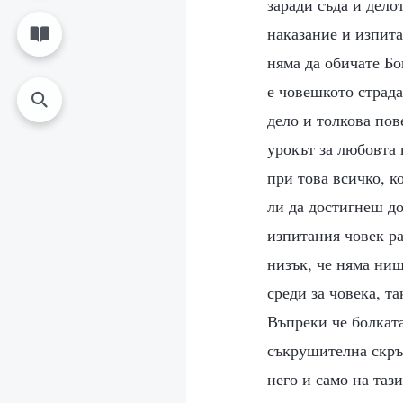
заради съда и дело
наказание и изпитан
няма да обичате Бо
е човешкото страда
дело и толкова пов
урокът за любовта 
при това всичко, к
ли да достигнеш до
изпитания човек ра
низък, че няма нищ
среди за човека, т
Въпреки че болкат
съкрушителна скръб
него и само на таз