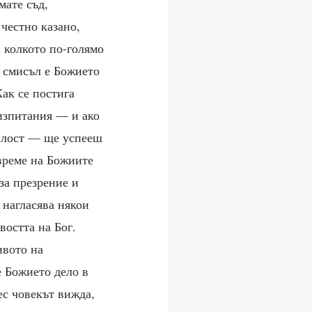
мате съд,
 честно казано,
и колкото по-голямо
с смисъл е Божието
Как се постига
 изпитания — и ако
милост — ще успееш
 време на Божиите
за презрение и
 нагласява някои
востта на Бог.
ивото на
е Божието дело в
ес човекът вижда,