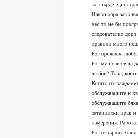
са твърде едностра
Някои хора започват
нея ти не би повяр
следователно дори 
правили много неща
Бог проявява любов
Бог му позволява д
любов? Това, което
Когато изгражданет
обслужващите и хв
обслужващите бяха 
сатанински нрав и 
намерения. Работат
Бог извърши етапа 