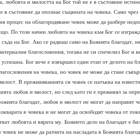
та, любовта и милостта на Бог той не е в състояние истин
 е в състояние да опознае същината на човека. Само чрез
мия процес на облагородяване човек може да разбере недо
ищо. По този начин любовта на човека към Бог се изгражд
 съда на Бог. Ако се радваш само на Божията благодат, 
атериални благословения, тогава не си спечелил Бог и вя
а успешна. Бог вече е извършил един етап от делото на бл
лагословения на човека, но човек не може да стане съвъ
милост. В преживяванията си човек се натъква на извест
ята любов и милост, но след като ги е преживял за опр
Божията благодат, любов и милост не могат да направят ч
покварата в човека и не могат да освободят човека от по
ват любовта и вярата му. Божието дело на благодат е бил
 човек не може да разчита на насладата в Божията благод