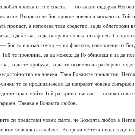
ъзлюбил човека и го е спасил — но какво съдържа Негова
оклятие. Въпреки че Бог прокле човека в миналото, Той н
та пропаст, а използва това средство, за да облагороди в
ека, а действа, за да направи човека съвършен. Същината
 — Бог го е казал точно — но фактите, извършени от Бог
 Той те проклина, за да можеш да Го обикнеш и за да п
зва, за да те пробуди, за да ти позволи да разбереш недос
недостойнство на човека. Така Божиите проклятия, Негов
сички те са предназначени да направят човека съвършен.
едният нрав, който Той разкрива във вас — всичко това 
вършен. Такава е Божията любов.
те си представи човек смята, че Божията любов е Негов
е към човешката слабост. Въпреки че тези неща също са