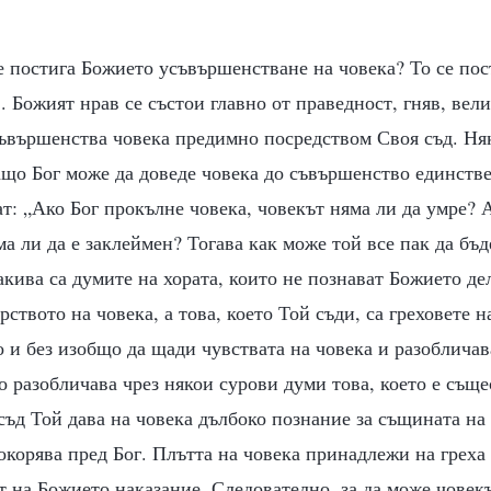
е постига Божието усъвършенстване на човека? То се пос
 Божият нрав се състои главно от праведност, гняв, вели
съвършенства човека предимно посредством Своя съд. Ня
ащо Бог може да доведе човека до съвършенство единстве
ат: „Ако Бог прокълне човека, човекът няма ли да умре? 
ма ли да е заклеймен? Тогава как може той все пак да бъд
кива са думите на хората, които не познават Божието дел
рството на човека, а това, което Той съди, са греховете 
о и без изобщо да щади чувствата на човека и разобличав
то разобличава чрез някои сурови думи това, което е съще
 съд Той дава на човека дълбоко познание за същината на
окорява пред Бог. Плътта на човека принадлежи на греха 
т на Божието наказание. Следователно, за да може човекъ