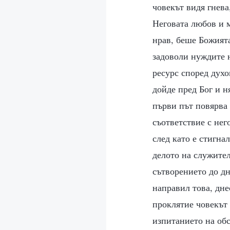
човекът видя гнева
Неговата любов и м
нрав, беше Божията
задоволи нуждите н
ресурс според духо
дойде пред Бог и н
първи път повярва 
съответствие с нег
след като е стигна
делото на служител
сътворението до дн
направил това, дне
проклятие човекът 
изпитанието на обс