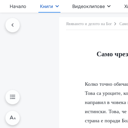
Начало
Книги
Видеоклипове
Х
Явяването и делото на Бог
Само
Само чрез
Колко точно обичаш
Това са уроците, к
направил в човека 
истински. Това, че 
страна е поради Бо