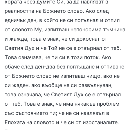
хората чрез думите Си, за да навлязат в
реалността на Божието слово. Ако след
едничък ден, в който не си погълнал и отпил
от словото Му, изпитваш непоносима тъмнина
и жажда, това е знак, че си докоснат от
Светия Дух и че Той не се е отвърнал от теб.
Това означава, че ти си в този поток. Ако
обаче след ден-два без поглъщане и отпиване
от Божието слово не изпитваш нищо, ако не
си жаден, ако въобще не си развълнуван,
това означава, че Светият Дух се е отвърнал
от теб. Това е знак, че има някакъв проблем
със състоянието ти; че не си навлязъл в
Епохата на словото и че си от изостаналите.