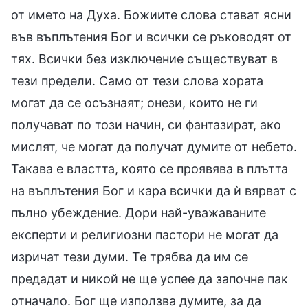
от името на Духа. Божиите слова стават ясни
във въплътения Бог и всички се ръководят от
тях. Всички без изключение съществуват в
тези предели. Само от тези слова хората
могат да се осъзнаят; онези, които не ги
получават по този начин, си фантазират, ако
мислят, че могат да получат думите от небето.
Такава е властта, която се проявява в плътта
на въплътения Бог и кара всички да ѝ вярват с
пълно убеждение. Дори най-уважаваните
експерти и религиозни пастори не могат да
изричат тези думи. Те трябва да им се
предадат и никой не ще успее да започне пак
отначало. Бог ще използва думите, за да