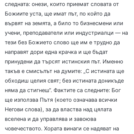
следната: онези, които приемат словата от
Божиите уста, ще имат път, по който да
вървят на земята, а било то бизнесмени или
учени, преподаватели или индустриалци — на
тези без Божието слово ще им е трудно да
направят дори една крачка и ще бъдат
принудени да търсят истинския път. Именно
такъв е смисълът на думите: „С истината ще
обходиш целия свят; без истината доникъде
няма да стигнеш“. Фактите са следните: Бог
ще използва Пътя (което означава всички
Негови слова), за да властва над цялата
вселена и да управлява и завоюва
човечеството. Хората винаги се надяват на