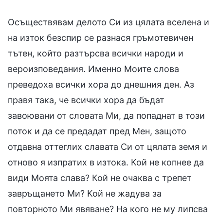
Осъществявам делото Си из цялата вселена и
на изток безспир се разнася гръмотевичен
тътен, който разтърсва всички народи и
вероизповедания. Именно Моите слова
преведоха всички хора до днешния ден. Аз
правя така, че всички хора да бъдат
завоювани от словата Ми, да попаднат в този
поток и да се предадат пред Мен, защото
отдавна оттеглих славата Си от цялата земя и
отново я изпратих в изтока. Кой не копнее да
види Моята слава? Кой не очаква с трепет
завръщането Ми? Кой не жадува за
повторното Ми явяване? На кого не му липсва