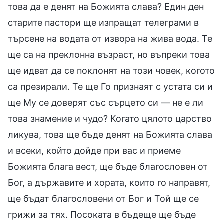
това да е денят на Божията слава? Един ден
старите пастори ще изпращат телеграми в
търсене на водата от извора на жива вода. Те
ще са на преклонна възраст, но въпреки това
ще идват да се поклонят на този човек, когото
са презирали. Те ще Го признаят с устата си и
ще Му се доверят със сърцето си — не е ли
това знамение и чудо? Когато цялото царство
ликува, това ще бъде денят на Божията слава
и всеки, който дойде при вас и приеме
Божията блага вест, ще бъде благословен от
Бог, а държавите и хората, които го направят,
ще бъдат благословени от Бог и Той ще се
грижи за тях. Посоката в бъдеще ще бъде