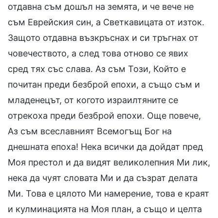
отдавна съм дошъл на земята, и че вече не
съм Еврейския син, а Светкавицата от изток.
Защото отдавна възкръснах и си тръгнах от
човечеството, а след това отново се явих
сред тях със слава. Аз съм Този, Който е
почитан преди безброй епохи, а също съм и
младенецът, от когото израилтяните се
отрекоха преди безброй епохи. Още повече,
Аз съм всеславният Всемогъщ Бог на
днешната епоха! Нека всички да дойдат пред
Моя престол и да видят великолепния Ми лик,
нека да чуят словата Ми и да съзрат делата
Ми. Това е цялото Ми намерение, това е краят
и кулминацията на Моя план, а също и целта