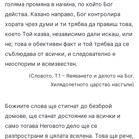
голяма промяна в начина, по който Бог
действа. Казано направо, Бог контролира
хората чрез думи и ти трябва да правиш това,
което Той казва, независимо дали искаш, или
не; това е обективен факт и той трябва да се
съблюдава от всички, и следователно е
неоспорим и всеизвестен.
(Словото, Т.1 – Явяването и делото на Бог.
Хилядолетното царство настъпи)
Божиите слова ще стигнат до безброй
домове, ще станат достояние на всички и
само тогава Неговото дело ще се
разпространи в цялата вселена. Това ще рече,