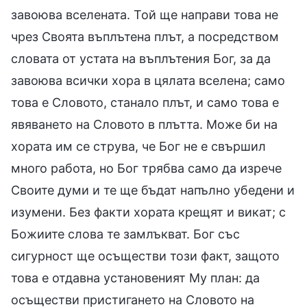
завоюва вселената. Той ще направи това не
чрез Своята въплътена плът, а посредством
словата от устата на въплътения Бог, за да
завоюва всички хора в цялата вселена; само
това е Словото, станало плът, и само това е
явяването на Словото в плътта. Може би на
хората им се струва, че Бог не е свършил
много работа, но Бог трябва само да изрече
Своите думи и те ще бъдат напълно убедени и
изумени. Без факти хората крещят и викат; с
Божиите слова те замлъкват. Бог със
сигурност ще осъществи този факт, защото
това е отдавна установеният Му план: да
осъществи пристигането на Словото на