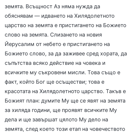
земята. Всъщност Аз няма нужда да
обяснявам — идването на Хилядолетното
царство на земята е пристигането на Божието
слово на земята. Слизането на новия
Йерусалим от небето е пристигането на
Божието слово, за да заживее сред хората, да
съпътства всяко действие на човека и
всичките му съкровени мисли. Това също е
факт, който Бог ще осъществи; това е
красотата на Хилядолетното царство. Такъв е
Божият план: думите Му ще се явят на земята
за хиляда години, ще проявят всичките Му
дела и ще завършат цялото Му дело на
земята, след което този етап на човечеството