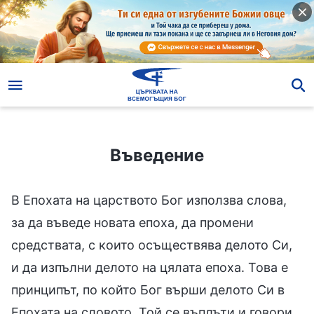
Въведение
Въведение
В Епохата на царството Бог използва слова,
за да въведе новата епоха, да промени
средствата, с които осъществява делото Си,
и да изпълни делото на цялата епоха. Това е
принципът, по който Бог върши делото Си в
Епохата на словото. Той се въплъти и говори