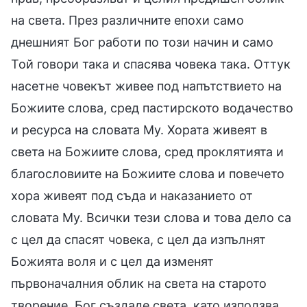
на света. През различните епохи само
днешният Бог работи по този начин и само
Той говори така и спасява човека така. Оттук
насетне човекът живее под напътствието на
Божиите слова, сред пастирското водачество
и ресурса на словата Му. Хората живеят в
света на Божиите слова, сред проклятията и
благословиите на Божиите слова и повечето
хора живеят под съда и наказанието от
словата Му. Всички тези слова и това дело са
с цел да спасят човека, с цел да изпълнят
Божията воля и с цел да изменят
първоначалния облик на света на старото
творение. Бог създаде света, като използва