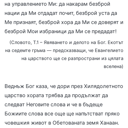
на управлението Ми: да накарам безброй
нации да Ми отдадат почит, безброй уста да
Ме признаят, безброй хора да Ми се доверят и
безброй Мои избраници да Ми се предадат!
(Словото, Т.1 – Явяването и делото на Бог. Екотът
на седемте гръма — предсказващи, че Евангелието
на царството ще се разпространи из цялата
вселена)
Веднъж Бог каза, че дори през Хилядолетното
царство хората трябва да продължат да
следват Неговите слова и че в бъдеще
Божиите слова все още ще напътстват пряко
човешкия живот в Обетованата земя Ханаан.