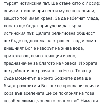
търсят истинския път. Ще стане като с Йосиф:
всички отишли при него и му се поклонили,
защото той имал храна. За да избегнат глада,
хората ще бъдат принудени да търсят
истинския път. Цялата религиозна общност
ще бъде подложена на страшен глад и само
днешният Бог е изворът на жива вода,
притежаващ вечно течащия извор,
предназначен за благото на човека. И хората
ще дойдат и ще разчитат на Него. Това ще
бъде моментът, в който Божиите дела ще
бъдат разкрити и Бог ще се прослави; всички
хора във вселената ще се поклонят на това
незабележимо „човешко същество“. Няма ли