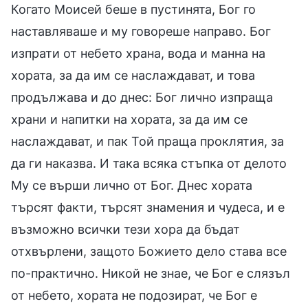
Когато Моисей беше в пустинята, Бог го
наставляваше и му говореше направо. Бог
изпрати от небето храна, вода и манна на
хората, за да им се наслаждават, и това
продължава и до днес: Бог лично изпраща
храни и напитки на хората, за да им се
наслаждават, и пак Той праща проклятия, за
да ги наказва. И така всяка стъпка от делото
Му се върши лично от Бог. Днес хората
търсят факти, търсят знамения и чудеса, и е
възможно всички тези хора да бъдат
отхвърлени, защото Божието дело става все
по-практично. Никой не знае, че Бог е слязъл
от небето, хората не подозират, че Бог е