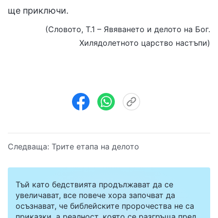
ще приключи.
(Словото, Т.1 – Явяването и делото на Бог.
Хилядолетното царство настъпи)
Следваща:
Трите етапа на делото
Тъй като бедствията продължават да се
увеличават, все повече хора започват да
осъзнават, че библейските пророчества не са
приказки, а реалност, която се разгръща пред