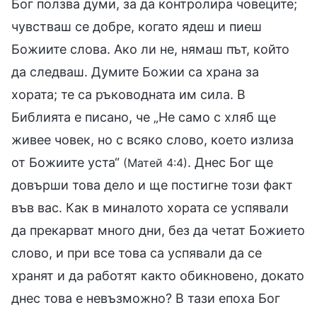
Бог ползва думи, за да контролира човеците;
чувстваш се добре, когато ядеш и пиеш
Божиите слова. Ако ли не, нямаш път, който
да следваш. Думите Божии са храна за
хората; те са ръководната им сила. В
Библията е писано, че „Не само с хляб ще
живее човек, но с всяко слово, което излиза
от Божиите уста“
. Днес Бог ще
(Матей 4:4)
довърши това дело и ще постигне този факт
във вас. Как в миналото хората се успявали
да прекарват много дни, без да четат Божието
слово, и при все това са успявали да се
хранят и да работят както обикновено, докато
днес това е невъзможно? В тази епоха Бог