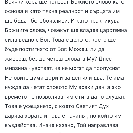
Всички хора ще ползват Божието слово като
основа и като тяхна реалност и сърцата им
ще бъдат богобоязливи. И като практикува
Божиите слова, човекът ще владее царствена
сила ведно с Бог. Това е делото, което ще
бъде постигнато от Бог. Можеш ли да
живееш, без да четеш словата Му? Днес
мнозина чувстват, че не могат да пропуснат
Неговите думи дори и за ден или два. Те имат
нужда да четат словото Му всеки ден, а ако
времето не позволява, им стига да го слушат.
Това е усещането, с което Светият Дух
дарява хората и това е начинът, по който им
въздейства. Иначе казано, Той направлява