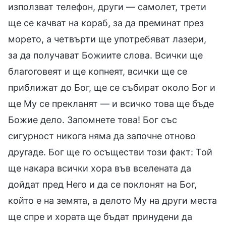
използват телефон, други — самолет, трети
ще се качват на кораб, за да преминат през
морето, а четвърти ще употребяват лазери,
за да получават Божиите слова. Всички ще
благоговеят и ще копнеят, всички ще се
приближат до Бог, ще се събират около Бог и
ще Му се прекланят — и всичко това ще бъде
Божие дело. Запомнете това! Бог със
сигурност никога няма да започне отново
другаде. Бог ще го осъществи този факт: Той
ще накара всички хора във вселената да
дойдат пред Него и да се поклонят на Бог,
който е на земята, а делото Му на други места
ще спре и хората ще бъдат принудени да