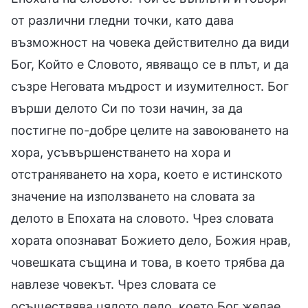
от различни гледни точки, като дава
възможност на човека действително да види
Бог, Който е Словото, явяващо се в плът, и да
съзре Неговата мъдрост и изумителност. Бог
върши делото Си по този начин, за да
постигне по-добре целите на завоюването на
хора, усъвършенстването на хора и
отстраняването на хора, което е истинското
значение на използването на словата за
делото в Епохата на словото. Чрез словата
хората опознават Божието дело, Божия нрав,
човешката същина и това, в което трябва да
навлезе човекът. Чрез словата се
осъществява цялото дело, което Бог желае