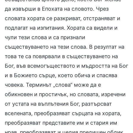
да извърши в Епохата на словото. Чрез
словата хората се разкриват, отстраняват и
подлагат на изпитания. Хората са видели и
чули тези слова и са признали
съществуването на тези слова. В резултат на
това те са повярвали в съществуването на
Бог, във всемогъществото и мъдростта на Бог
и в Божието сърце, което обича и спасява
човека. Терминът „слова“ може да е
обикновен и простичък, но словата, изречени
от устата на въплътения Бог, разтърсват
вселената, преобразяват сърцата на хората,
преобразяват представите им и стария им
нрав, преобразяват и целия предишен облик