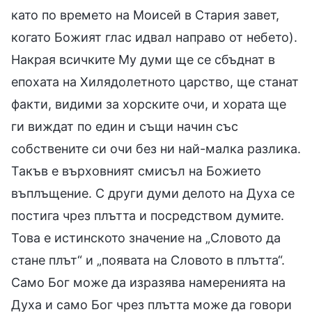
като по времето на Моисей в Стария завет,
когато Божият глас идвал направо от небето).
Накрая всичките Му думи ще се сбъднат в
епохата на Хилядолетното царство, ще станат
факти, видими за хорските очи, и хората ще
ги виждат по един и същи начин със
собствените си очи без ни най-малка разлика.
Такъв е върховният смисъл на Божието
въплъщение. С други думи делото на Духа се
постига чрез плътта и посредством думите.
Това е истинското значение на „Словото да
стане плът“ и „появата на Словото в плътта“.
Само Бог може да изразява намеренията на
Духа и само Бог чрез плътта може да говори