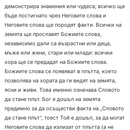
демонстрира знамения или чудеса; всичко ще
бъде постигнато чрез Неговите слова и
Неговите слова ще породят факти. Всички на
земята ще прославят Божиите слова,
независимо дали са възрастни или деца,
мъже или жени, стари или млади: всички
хора ще се предадат на Божиите слова.
Божиите слова се появяват в плътта, което
позволява на хората да ги видят на земята,
ясни и живи. Това именно означава Словото
да стане плът. Бог е дошъл на земята
предимно за да осъществи факта на „Словото
да стане плът“, тоест Той е дошъл, за да могат
Неговите слова да излизат от плътта (а не