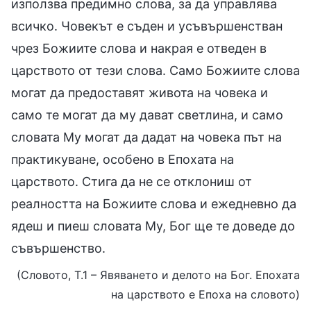
използва предимно слова, за да управлява
всичко. Човекът е съден и усъвършенстван
чрез Божиите слова и накрая е отведен в
царството от тези слова. Само Божиите слова
могат да предоставят живота на човека и
само те могат да му дават светлина, и само
словата Му могат да дадат на човека път на
практикуване, особено в Епохата на
царството. Стига да не се отклониш от
реалността на Божиите слова и ежедневно да
ядеш и пиеш словата Му, Бог ще те доведе до
съвършенство.
(Словото, Т.1 – Явяването и делото на Бог. Епохата
на царството е Епоха на словото)