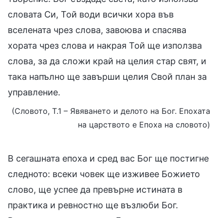
словата Си, Той води всички хора във
вселената чрез слова, завоюва и спасява
хората чрез слова и накрая Той ще използва
слова, за да сложи край на целия стар свят, и
така напълно ще завърши целия Свой план за
управление.
(Словото, Т.1 – Явяването и делото на Бог. Епохата
на царството е Епоха на словото)
В сегашната епоха и сред вас Бог ще постигне
следното: всеки човек ще изживее Божието
слово, ще успее да превърне истината в
практика и ревностно ще възлюби Бог.