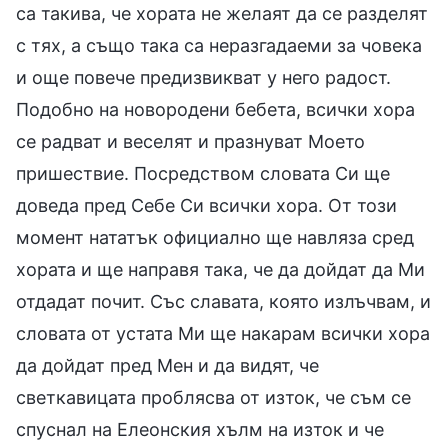
са такива, че хората не желаят да се разделят
с тях, а също така са неразгадаеми за човека
и още повече предизвикват у него радост.
Подобно на новородени бебета, всички хора
се радват и веселят и празнуват Моето
пришествие. Посредством словата Си ще
доведа пред Себе Си всички хора. От този
момент нататък официално ще навляза сред
хората и ще направя така, че да дойдат да Ми
отдадат почит. Със славата, която излъчвам, и
словата от устата Ми ще накарам всички хора
да дойдат пред Мен и да видят, че
светкавицата проблясва от изток, че съм се
спуснал на Елеонския хълм на изток и че