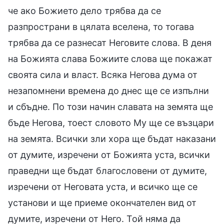
че ако Божието дело трябва да се
разпространи в цялата вселена, то тогава
трябва да се разнесат Неговите слова. В деня
на Божията слава Божиите слова ще покажат
своята сила и власт. Всяка Негова дума от
незапомнени времена до днес ще се изпълни
и сбъдне. По този начин славата на земята ще
бъде Негова, тоест словото Му ще се възцари
на земята. Всички зли хора ще бъдат наказани
от думите, изречени от Божията уста, всички
праведни ще бъдат благословени от думите,
изречени от Неговата уста, и всичко ще се
установи и ще приеме окончателен вид от
думите, изречени от Него. Той няма да