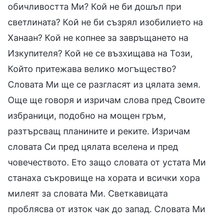
обичливостта Ми? Кой не би дошъл при
светлината? Кой не би съзрял изобилието на
Ханаан? Кой не копнее за завръщането на
Изкупителя? Кой не се възхищава на Този,
Който притежава велико могъщество?
Словата Ми ще се разгласят из цялата земя.
Още ще говоря и изричам слова пред Своите
избраници, подобно на мощен гръм,
разтърсващ планините и реките. Изричам
словата Си пред цялата вселена и пред
човечеството. Ето защо словата от устата Ми
станаха съкровище на хората и всички хора
милеят за словата Ми. Светкавицата
проблясва от изток чак до запад. Словата Ми