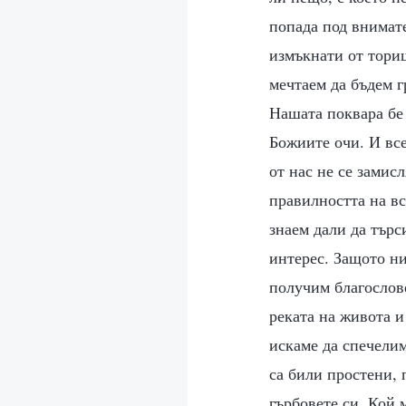
попада под внимат
измъкнати от тори
мечтаем да бъдем г
Нашата поквара бе
Божиите очи. И все
от нас не се замис
правилността на в
знаем дали да търс
интерес. Защото н
получим благослове
реката на живота и
искаме да спечелим
са били простени, 
гърбовете си. Кой 