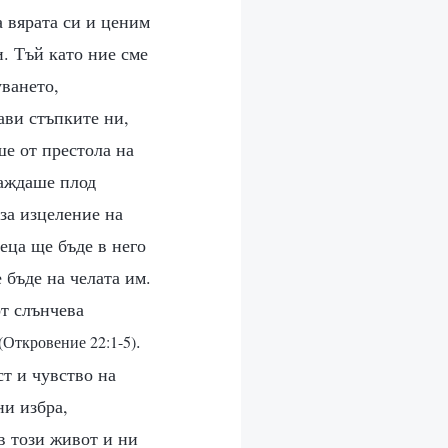
а вярата си и ценим
и. Тъй като ние сме
уването,
ави стъпките ни,
ше от престола на
раждаше плод
 за изцеление на
еца ще бъде в него
 бъде на челата им.
от слънчева
.
(Откровение 22:1-5)
ст и чувство на
ни избра,
 в този живот и ни