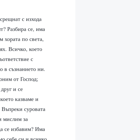
 срещнат с изхода
т? Разбира се, има
м хората по света,
ях. Всичко, което
съответствие с
о в съзнанието ни.
лоним от Господ;
друг и се
 което казваме и
. Въпреки суровата
и мислим за
да се избавим? Има
мо себе си и всичко