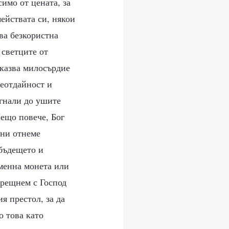
симо от цената, за
мействата си, някои
ва безкористна
 светците от
оказва милосърдие
сеотдайност и
игнали до ушите
Нещо повече, Бог
 ни отнеме
 бъдещето и
зменна монета или
 срещнем с Господ
я престол, за да
о това като