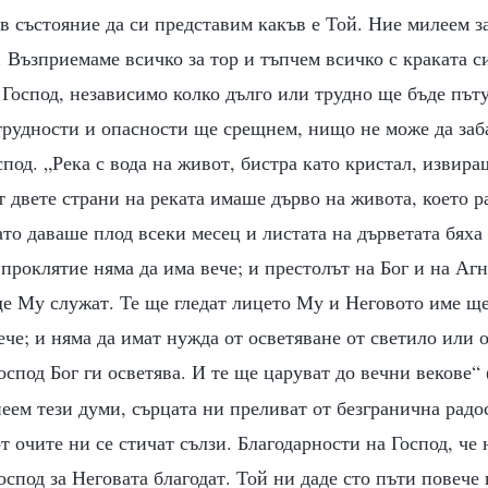
 в състояние да си представим какъв е Той. Ние милеем з
 Възприемаме всичко за тор и тъпчем всичко с краката с
Господ, независимо колко дълго или трудно ще бъде път
трудности и опасности ще срещнем, нищо не може да заб
спод. „Река с вода на живот, бистра като кристал, извира
т двете страни на реката имаше дърво на живота, което 
ато даваше плод всеки месец и листата на дърветата бяха
проклятие няма да има вече; и престолът на Бог и на Агн
е Му служат. Те ще гледат лицето Му и Неговото име ще
че; и няма да имат нужда от осветяване от светило или 
оспод Бог ги осветява. И те ще царуват до вечни векове“
пеем тези думи, сърцата ни преливат от безгранична радо
т очите ни се стичат сълзи. Благодарности на Господ, че 
оспод за Неговата благодат. Той ни даде сто пъти повече