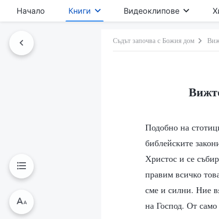
Начало
Книги
Видеоклипове
Х
Съдът започва с Божия дом
Виж
Вижте
Подобно на стотиц
библейските закони
Христос и се съби
правим всичко това
сме и силни. Ние в
на Господ. От само