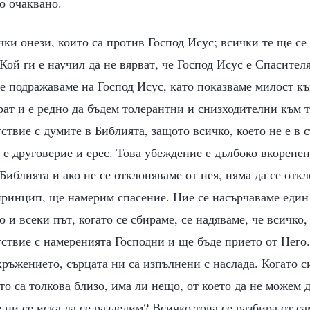
о очаквано.
ки онези, които са против Господ Исус; всички те ще се
ой ги е научил да не вярват, че Господ Исус е Спасителя
е подражаваме на Господ Исус, като показваме милост къ
рат и е редно да бъдем толерантни и снизходителни към т
тствие с думите в Библията, защото всичко, което не е в 
 е друговерие и ерес. Това убеждение е дълбоко вкоренен
Библията и ако не се отклоняваме от нея, няма да се отк
принцип, ще намерим спасение. Ние се насърчаваме един 
 и всеки път, когато се сбираме, се надяваме, че всичко,
тствие с намеренията Господни и ще бъде прието от Него
ръжението, сърцата ни са изпълнени с наслада. Когато с
то са толкова близо, има ли нещо, от което да не можем 
е ни се иска да се разделим? Всичко това се разбира от са