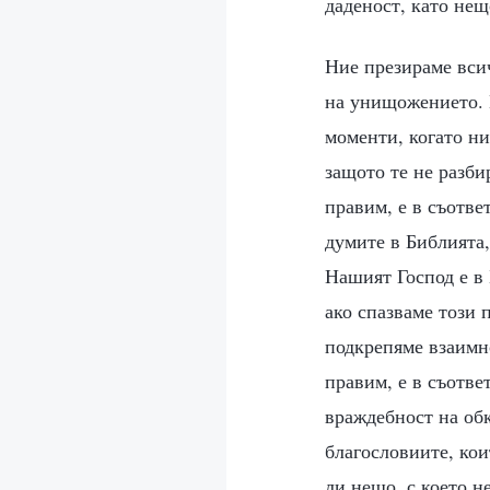
даденост, като нещ
Ние презираме всич
на унищожението. К
моменти, когато ни
защото те не разби
правим, е в съотве
думите в Библията,
Нашият Господ е в 
ако спазваме този 
подкрепяме взаимно
правим, е в съотве
враждебност на обк
благословиите, кои
ли нещо, с което н