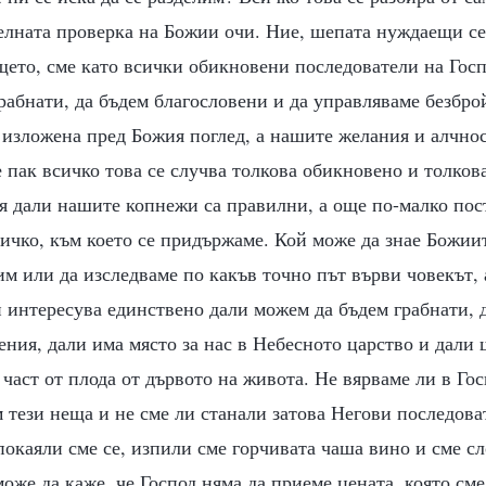
елната проверка на Божии очи. Ние, шепата нуждаещи се
щето, сме като всички обикновени последователи на Гос
рабнати, да бъдем благословени и да управляваме безбро
 изложена пред Божия поглед, а нашите желания и алчнос
 пак всичко това се случва толкова обикновено и толков
ля дали нашите копнежи са правилни, а още по-малко пос
сичко, към което се придържаме. Кой може да знае Божии
им или да изследваме по какъв точно път върви човекът, 
и интересува единствено дали можем да бъдем грабнати, 
ния, дали има място за нас в Небесното царство и дали 
 част от плода от дървото на живота. Не вярваме ли в Го
 тези неща и не сме ли станали затова Негови последова
покаяли сме се, изпили сме горчивата чаша вино и сме с
може да каже, че Господ няма да приеме цената, която см