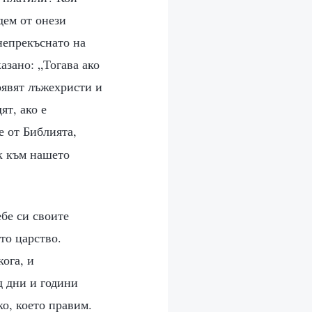
дем от онези
непрекъснато на
азано: „Тогава ако
появят лъжехристи и
ят, ако е
е от Библията,
ск към нашето
бе си своите
то царство.
кога, и
д дни и години
о, което правим.