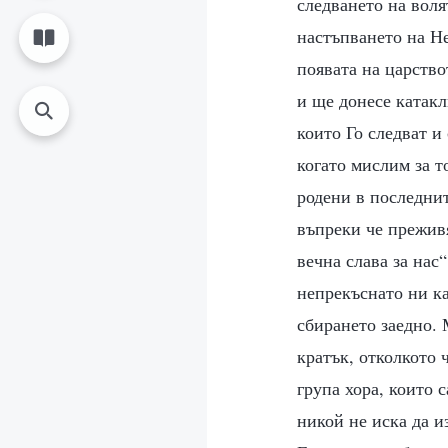
следването на воля
настъпването на Не
появата на царство
и ще донесе катакл
които Го следват и
когато мислим за т
родени в последнит
въпреки че преживя
вечна слава за нас
непрекъснато ни ка
сбирането заедно. 
кратък, отколкото 
група хора, които 
никой не иска да и