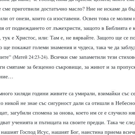
е сме приготвили достатъчно масло? Ние не искаме да бъ
ли от онези, които са изоставени. Освен това се молим 
ля от подвеждането от лъжехристи, защото в Библията е к
, тук е Христос, или: Там е, не вярвайте. Защото ще се 
 ще покажат големи знамения и чудеса, така че да заблуд
ните“
. Всички сме запаметили тези стихов
(Матей 24:23-24)
 ги смятаме за безценно съкровище, за живот и за пропу
ение…
много хиляди години живите са умирали, взимайки със се
о никой не знае със сигурност дали са отишли в Небесно
ат, загубили спомена за онова, което им се е случило ня
дват ученията и пътищата на своите предци. Така че сле
 нашият Господ Исус, нашият Бог, наистина приема всичк