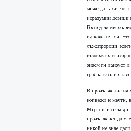
може да каже, че н
неразумни девици и
Господ да ни закри
ви каже някой: Ето
лъжепророци, които
възможно, и избра
знаем ги наизуст и
грабване или спас
В продължение на 
копнежи и мечти, н
Мъртвите се завръщ
продължават да сле
никой не знае дали