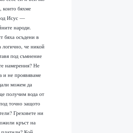
, които бяхме
под Исус —
йните народи.
т бяха осъдени в
а логично, че никой
тавя под съмнение
те намерения? Не
а и не проявяваме
дали можем да
ще получим вода от
спод точно защото
тели? Греховете ни
ложили кръст на
е платили? Кой