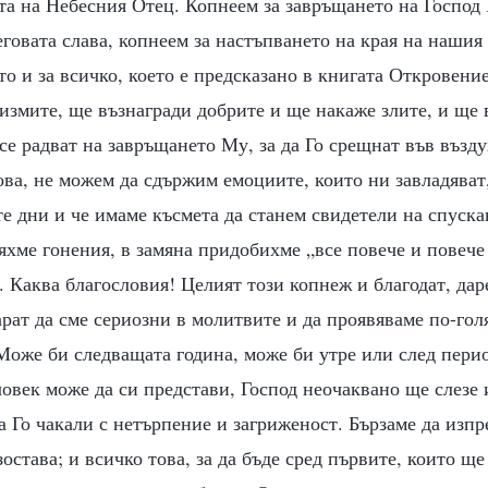
та на Небесния Отец. Копнеем за завръщането на Господ 
говата слава, копнеем за настъпването на края на нашия 
то и за всичко, което е предсказано в книгата Откровени
измите, ще възнагради добрите и ще накаже злите, и ще 
 се радват на завръщането Му, за да Го срещнат във възду
ова, не можем да сдържим емоциите, които ни завладяват,
е дни и че имаме късмета да станем свидетели на спуска
хме гонения, в замяна придобихме „все повече и повече
“. Каква благословия! Целият този копнеж и благодат, дар
рат да сме сериозни в молитвите и да проявяваме по-гол
Може би следващата година, може би утре или след перио
човек може да си представи, Господ неочаквано ще слезе 
са Го чакали с нетърпение и загриженост. Бързаме да изп
зостава; и всичко това, за да бъде сред първите, които ще