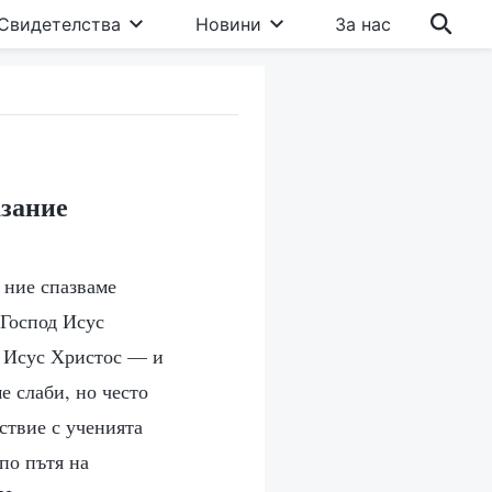
Свидетелства
Новини
За нас
азание
 ние спазваме
 Господ Исус
д Исус Христос — и
е слаби, но често
ствие с ученията
 по пътя на