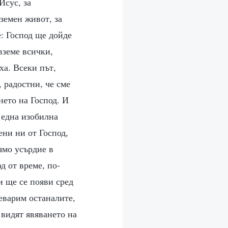
Исус, за
земен живот, за
е: Господ ще дойде
вземе всички,
ха. Всеки път,
 радостни, че сме
нето на Господ. И
 една изобилна
ени ни от Господ,
ямо усърдие в
д от време, по-
и ще се появи сред
реварим останалите,
 видят явяването на