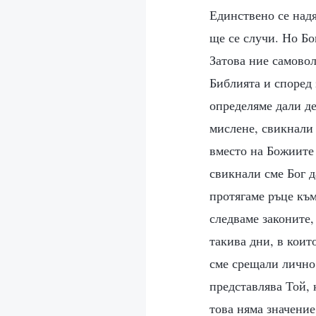
Единствено се надя
ще се случи. Но Бо
Затова ние самово
Библията и според 
определяме дали де
мислене, свикнали
вместо на Божиите 
свикнали сме Бог д
протягаме ръце към
следваме законите,
такива дни, в коит
сме срещали лично.
представлява Той, 
това няма значение