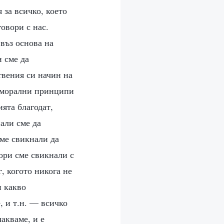
 за всичко, което
говори с нас.
въз основа на
 сме да
твения си начин на
и морални принципи
ята благодат,
али сме да
сме свикнали да
ори сме свикнали с
, когото никога не
и какво
, и т.н. — всичко
чакваме, и е