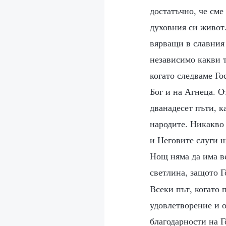
достатъчно, че сме
духовния си живот.
вярващи в славния 
независимо какви 
когато следваме Го
Бог и на Агнеца. О
дванадесет пъти, к
народите. Никакво 
и Неговите слуги щ
Нощ няма да има ве
светлина, защото Г
Всеки път, когато 
удовлетворение и о
благодарности на Г