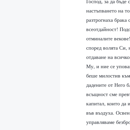
Господ, за да бъде 
настъпването на то
разтрогнаха брака 
всеотдайност! Под
отминалите векове!
според волята Си, 
отдаване на всичко
Му, и ние се упова
беше милостив към 
дадените от Него 
всъщност сме прев
капитал, които да 
във въздуха. Освен
управляваме безбр