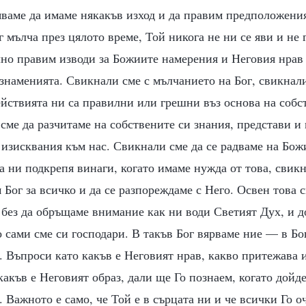
ваме да имаме някакъв изход и да правим предположения
г мълча през цялото време, Той никога не ни се яви и не 
лно правим изводи за Божиите намерения и Неговия нрав 
знаменията. Свикнали сме с мълчанието на Бог, свикнали
йствията ни са правилни или грешни въз основа на собс
 сме да разчитаме на собствените си знания, представи 
изисквания към нас. Свикнали сме да се радваме на Божи
а ни подкрепя винаги, когато имаме нужда от това, свикн
 Бог за всичко и да се разпореждаме с Него. Освен това 
 без да обръщаме внимание как ни води Светият Дух, и д
о сами сме си господари. В такъв Бог вярваме ние — в Бог
 Въпроси като какъв е Неговият нрав, какво притежава 
какъв е Неговият образ, дали ще Го познаем, когато дойде
. Важното е само, че Той е в сърцата ни и че всички Го о