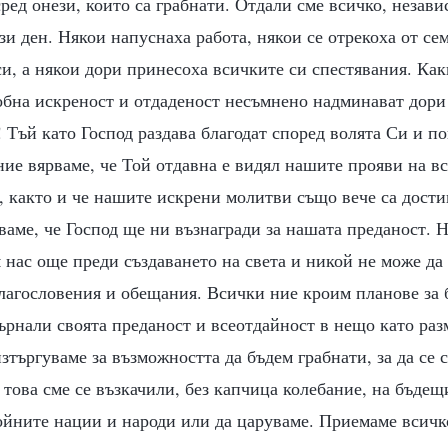
сред онези, които са грабнати. Отдали сме всичко, незави
зи ден. Някои напуснаха работа, някои се отрекоха от се
си, а някои дори принесоха всичките си спестявания. Как
обна искреност и отдаденост несъмнено надминават дори
 Тъй като Господ раздава благодат според волята Си и п
ние вярваме, че Той отдавна е видял нашите прояви на в
, както и че нашите искрени молитви също вече са дост
ваме, че Господ ще ни възнагради за нашата преданост. 
нас още преди създаването на света и никой не може да
благословения и обещания. Всички ние кроим планове за
ърнали своята преданост и всеотдайност в нещо като ра
изтъргуваме за възможността да бъдем грабнати, за да се
 това сме се възкачили, без капчица колебание, на бъдещи
ойните нации и народи или да царуваме. Приемаме всичк