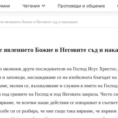
имни
Четения
Проповеди и общение
те явлението Божие в Неговите съд и наказание
 явлението Божие в Неговите съд и нак
и милиони други последователи на Господ Исус Христос,
 и заповеди, наслаждаваме се на изобилната благодат на
раме, молим се, възхваляваме и служим в името на Госпо
 под грижите на Господ и под Неговата закрила. Често см
ярваме, че всички наши действия се извършват в съответ
 себе си се разбира, че ние също така вярваме, че вървим