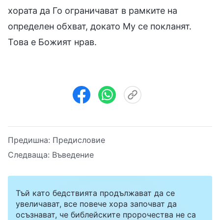
хората да Го ограничават в рамките на
определен обхват, докато Му се покланят.
Това е Божият нрав.
Предишна:
Предисловие
Следваща:
Въведение
Тъй като бедствията продължават да се
увеличават, все повече хора започват да
осъзнават, че библейските пророчества не са