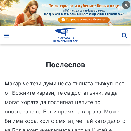
Послеслов
Послеслов
Макар че тези думи не са пълната съвкупност
от Божиите изрази, те са достатъчни, за да
могат хората да постигнат целите по
опознаване на Бог и промяна в нрава. Може
би има хора, които смятат, че тъй като делото
на Бог в континенталната част на Китай е