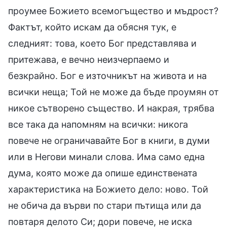
проумее Божието всемогъщество и мъдрост?
Фактът, който искам да обясня тук, е
следният: това, което Бог представлява и
притежава, е вечно неизчерпаемо и
безкрайно. Бог е източникът на живота и на
всички неща; Той не може да бъде проумян от
никое сътворено същество. И накрая, трябва
все така да напомням на всички: никога
повече не ограничавайте Бог в книги, в думи
или в Негови минали слова. Има само една
дума, която може да опише единствената
характеристика на Божието дело: ново. Той
не обича да върви по стари пътища или да
повтаря делото Си; дори повече, не иска