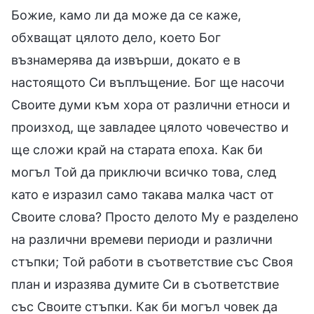
Божие, камо ли да може да се каже,
обхващат цялото дело, което Бог
възнамерява да извърши, докато е в
настоящото Си въплъщение. Бог ще насочи
Своите думи към хора от различни етноси и
произход, ще завладее цялото човечество и
ще сложи край на старата епоха. Как би
могъл Той да приключи всичко това, след
като е изразил само такава малка част от
Своите слова? Просто делото Му е разделено
на различни времеви периоди и различни
стъпки; Той работи в съответствие със Своя
план и изразява думите Си в съответствие
със Своите стъпки. Как би могъл човек да