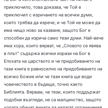
приключило, това доказва, че Той е
приключил с изричането на всички думи,
които трябва да изрече, и че Той не може да
има нищо ново за казване, защото Бог е
способен да изрича само тези думи. Най-вече
има хора, които вярват, че „Словото се явява
в плът“ съдържа всички изрази на Бог в
Епохата на царството и че придобиването на
тази книга е равносилно на придобиването на
всичко Божие или че тази книга ще води
човечеството в бъдеще, точно както
Библията. Вярвам, че тези, които поддържат
подобни възгледи, не са малцинство, защото
хората обичат винаги да налагат ограничения