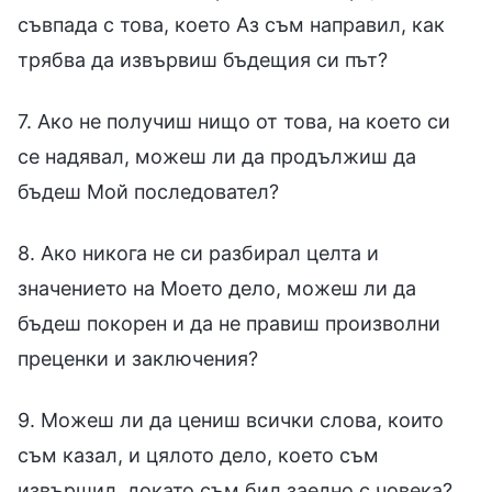
съвпада с това, което Аз съм направил, как
трябва да извървиш бъдещия си път?
7. Ако не получиш нищо от това, на което си
се надявал, можеш ли да продължиш да
бъдеш Мой последовател?
8. Ако никога не си разбирал целта и
значението на Моето дело, можеш ли да
бъдеш покорен и да не правиш произволни
преценки и заключения?
9. Можеш ли да цениш всички слова, които
съм казал, и цялото дело, което съм
извършил, докато съм бил заедно с човека?