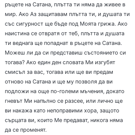
ръцете на Сатана, плътта ти няма да живее в
мир. Ако Аз защитавам плътта ти, и душата ти
със сигурност ще бъде под Моята грижа. Ако
наистина се отвратя от теб, плътта и душата
ти веднага ще попаднат в ръцете на Сатана.
Можеш ли да си представиш състоянието си
тогава? Ако един ден словата Ми изгубят
смисъл за вас, тогава или ще ви предам
отново на Сатана и ще му позволя да ви
подложи на още по-големи мъчения, докато
гневът Ми напълно се разсее, или лично ще
ви накажа като непоправими хора, защото
сърцата ви, които Ме предават, никога няма
да се променят.