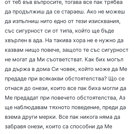
от теб във въпросите, тогава все пак трябва
да продължиш да се стараеш. Ако не можеш
да изпълниш нито едно от тези изисквания,
със сигурност си от типа, който ще бъде
хвърлен в ада. На такива хора не е нужно да
казвам нищо повече, защото те със сигурност
не могат да Ми съответстват. Как бих могъл
да държа в дома Си човек, който може да Ме
предаде при всякакви обстоятелства? Що се
отнася до онези, които все пак биха могли да
Ме предадат при повечето обстоятелства, Аз
ще наблюдавам тяхното поведение, преди да
взема други мерки. Все пак никога няма да
забравя онези, които са способни да Ме