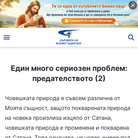
Един много сериозен проблем: предателството (2)
Един много сериозен проблем:
предателството (2)
Човешката природа е съвсем различна от
Моята същност, защото покварената природа
на човека произлиза изцяло от Сатана,
човешката природа е променена и покварена
от Сатана. Това означава, че човек живее под