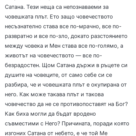
Сатана. Тези неща са непознаваеми за
човешката плът. Ето защо човечеството
несъзнателно става все по-мрачно, все по-
развратно и все по-зло, докато разстоянието
между човека и Мен става все по-голямо, а
животът на човечеството — все по-
безрадостен. Щом Сатана държи в ръцете си
душите на човеците, от само себе си се
разбира, че и човешката плът е окупирана от
него. Как може такава плът и такова
човечество да не се противопоставят на Бог?
Как биха могли да бъдат вродено
съвместими с Него? Причината, поради която
изгоних Сатана от небето, е че той Ме