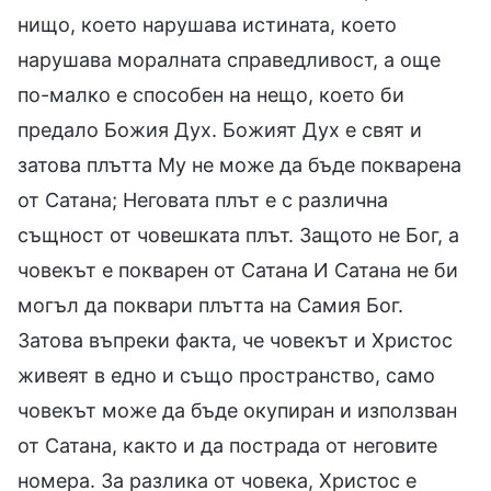
нищо, което нарушава истината, което
нарушава моралната справедливост, а още
по-малко е способен на нещо, което би
предало Божия Дух. Божият Дух е свят и
затова плътта Му не може да бъде покварена
от Сатана; Неговата плът е с различна
същност от човешката плът. Защото не Бог, а
човекът е покварен от Сатана И Сатана не би
могъл да поквари плътта на Самия Бог.
Затова въпреки факта, че човекът и Христос
живеят в едно и също пространство, само
човекът може да бъде окупиран и използван
от Сатана, както и да пострада от неговите
номера. За разлика от човека, Христос е