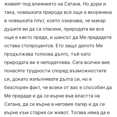
живеят под влиянието на Сатана. Но дори и
така, човешката природа все още е вкоренена
в човешката плът, което означава, че макар
душите ви да са спасени, природата ви все
още е както преди, и шансът да Ме предадете
остава стопроцентов. Ето защо делото Ми
продължава толкова дълго, тъй като
природата ви е неподатлива. Сега всички вие
понасяте трудности според възможностите
си, докато изпълнявате дълга си, но е
безспорен факт, че всеки от вас е способен да
Ме предаде и да се върне във властта на
Сатана, да се върне в неговия лагер и да се
върне към стария си живот. Тогава няма да е