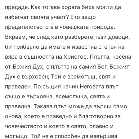
предаде. Как тогава хората биха могли да
избегнат своята участ? Ето защо
предателството е в човешката природа.
Вярвам, че след като разберете тези доводи,
би трябвало да имате и известна степен на
вяра в същността на Христос. Плътта, носена
от Божия Дух, е плътта на самия Бог. Божият
Дух е върховен; Той е всемогъщ, свят и
праведен. По същия начин Неговата плът
също е върховна, всемогъща, свята и
праведна. Такава плът може да върши само
онова, което е праведно и благотворно за
човечеството и което е свято, славно и
могъщо. Той не е способен да извършва