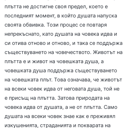
плътта не достигне своя предел, което е
последният момент, в който душата напуска
своята обвивка. Този процес се повтаря
непрекъснато, като душата на човека идва и
си отива отново и отново, и така се поддържа
съществуването на човечеството. Животът на
плътта е и живот на човешката душа, а
човешката душа поддържа съществуването
на човешката плът. Това означава, че животът
на всеки човек идва от неговата душа, той не
е присъщ на плътта. Затова природата на
човека идва от душата, а не от плътта. Само
душата на всеки човек знае как е преживял
изкушенията, страданията и покварата на