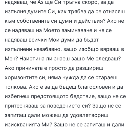
надяваш, че Аз ще Си тръгна скоро, за да
изпълня думите Си, как трябва да се отнасяш
към собствените си думи и действия? Ако не
се надяваш на Моето заминаване и не се
надяваш всички Мои думи да бъдат
изпълнени незабавно, защо изобщо вярваш в
Мен? Наистина ли знаеш защо Ме следваш?
Ако причината е просто да разшириш
хоризонтите си, няма нужда да се стараеш
толкова. Ако е за да бъдеш благословен и да
избегнеш предстоящото бедствие, защо не се
притесняваш за поведението си? Защо не се
запиташ дали можеш да удовлетвориш
изискванията Ми? Защо не се запиташ и дали