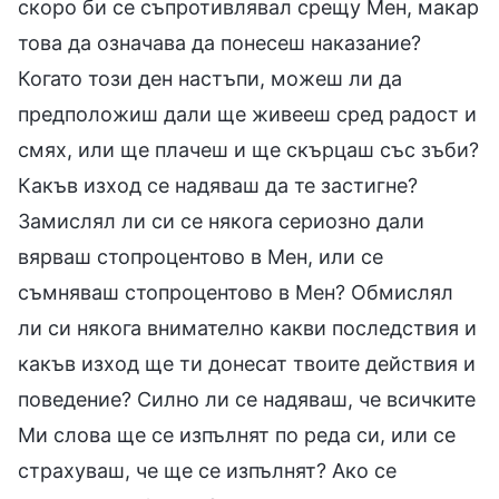
скоро би се съпротивлявал срещу Мен, макар
това да означава да понесеш наказание?
Когато този ден настъпи, можеш ли да
предположиш дали ще живееш сред радост и
смях, или ще плачеш и ще скърцаш със зъби?
Какъв изход се надяваш да те застигне?
Замислял ли си се някога сериозно дали
вярваш стопроцентово в Мен, или се
съмняваш стопроцентово в Мен? Обмислял
ли си някога внимателно какви последствия и
какъв изход ще ти донесат твоите действия и
поведение? Силно ли се надяваш, че всичките
Ми слова ще се изпълнят по реда си, или се
страхуваш, че ще се изпълнят? Ако се