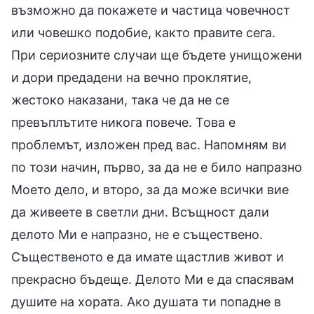
възможно да покажете и частица човечност
или човешко подобие, както правите сега.
При сериозните случаи ще бъдете унищожени
и дори предадени на вечно проклятие,
жестоко наказани, така че да не се
превъплътите никога повече. Това е
проблемът, изложен пред вас. Напомням ви
по този начин, първо, за да не е било напразно
Моето дело, и второ, за да може всички вие
да живеете в светли дни. Всъщност дали
делото Ми е напразно, не е съществено.
Същественото е да имате щастлив живот и
прекрасно бъдеще. Делото Ми е да спасявам
душите на хората. Ако душата ти попадне в