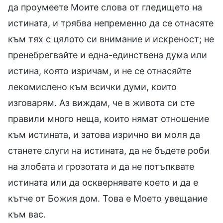
да проумеете Моите слова от гледището на
истината, и трябва непременно да се отнасяте
към тях с цялото си внимание и искреност; не
пренебрегвайте и една-единствена дума или
истина, която изричам, и не се отнасяйте
лекомислено към всички думи, които
изговарям. Аз виждам, че в живота си сте
правили много неща, които нямат отношение
към истината, и затова изрично ви моля да
станете слуги на истината, да не бъдете роби
на злобата и грозотата и да не потъпквате
истината или да осквернявате което и да е
кътче от Божия дом. Това е Моето увещание
към вас.