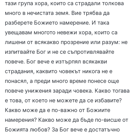
тази група хора, които са страдали толкова
много в нечистата земя. Вие трябва да
разберете Божието намерение. И така
увещавам многото невежи хора, които са
лишени от всякакво прозрение или разум: не
изпитвайте Бог и не се съпротивлявайте
повече. Бог вече е изтърпял всякакви
страдания, каквито човекът никога не е
понасял, а преди много време понесе още
повече унижения заради човека. Какво тогава
е това, от което не можете да се избавите?
Какво може да е по-важно от Божиите
намерения? Какво може да бъде по-висше от
Божията любов? За Бог вече е достатъчно