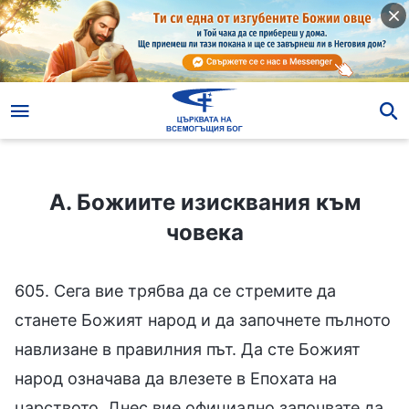
А. Божиите изисквания към човека
А. Божиите изисквания към
човека
605. Сега вие трябва да се стремите да
станете Божият народ и да започнете пълното
навлизане в правилния път. Да сте Божият
народ означава да влезете в Епохата на
царството. Днес вие официално започвате да