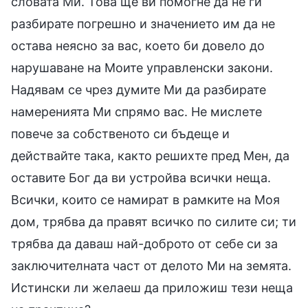
словата Ми. Това ще ви помогне да не ги
разбирате погрешно и значението им да не
остава неясно за вас, което би довело до
нарушаване на Моите управленски закони.
Надявам се чрез думите Ми да разбирате
намеренията Ми спрямо вас. Не мислете
повече за собственото си бъдеще и
действайте така, както решихте пред Мен, да
оставите Бог да ви устройва всички неща.
Всички, които се намират в рамките на Моя
дом, трябва да правят всичко по силите си; ти
трябва да даваш най-доброто от себе си за
заключителната част от делото Ми на земята.
Истински ли желаеш да приложиш тези неща