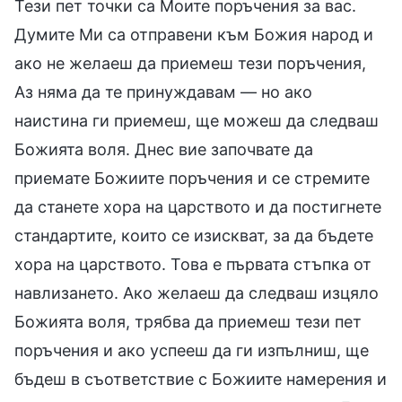
Тези пет точки са Моите поръчения за вас.
Думите Ми са отправени към Божия народ и
ако не желаеш да приемеш тези поръчения,
Аз няма да те принуждавам — но ако
наистина ги приемеш, ще можеш да следваш
Божията воля. Днес вие започвате да
приемате Божиите поръчения и се стремите
да станете хора на царството и да постигнете
стандартите, които се изискват, за да бъдете
хора на царството. Това е първата стъпка от
навлизането. Ако желаеш да следваш изцяло
Божията воля, трябва да приемеш тези пет
поръчения и ако успееш да ги изпълниш, ще
бъдеш в съответствие с Божиите намерения и