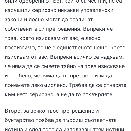
били одобрени от Бог, които са честни, не са
нарушили сериозно никакви управленски
закони и лесно могат да различат
собствените си прегрешения. Въпреки че
това, което изисквам от вас, е лесно
постижимо, то не е единственото нещо, което
изисквам от вас. Въпреки всичко се надявам,
че няма да се смеете тайно на това изискване
и особено, че няма да го презрете или да го
приемете лекомислено. Трябва да се отнасяте
към него сериозно, а не да го отхвърляте.
Второ, за всяко твое прегрешение и
бунтарство трябва да търсиш съответната
истина и след това да използваш тези истини,