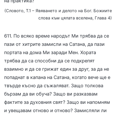
на практика?
(Словото, Т.1 – Явяването и делото на Бог. Божиите
слова към цялата вселена, Глава 4)
611. По всяко време народът Ми трябва да се
пази от хитрите замисли на Сатана, да пази
портата на дома Ми заради Мен. Хората
трябва да са способни да се подкрепят
взаимно и да се грижат един за друг, за да не
попаднат в капана на Сатана, когато вече ще е
твърде късно да съжаляват. Защо толкова
бързам да ви обуча? Защо ви разказвам
фактите за духовния свят? Защо ви напомням
и увещавам отново и отново? Замисляли ли