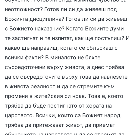
неотложност? Готов ли си да живееш под
Божията дисциплина? Готов ли си да живееш
с Божието наказание? Когато Божиите думи
те застигнат и те изпитат, как ще постъпиш? И
какво ще направиш, когато се сблъскаш с
всички факти? В миналото не бяхте
съсредоточени върху живота, а днес трябва
да се съсредоточите върху това да навлезете
в живота реалност и да се стремите към
промени в житейския си нрав. Това е, което
трябва да бъде постигнато от хората на
царството. Всички, които са Божият народ,
трябва да притежават живот, да приемат
обучението на царството и да се стремят да