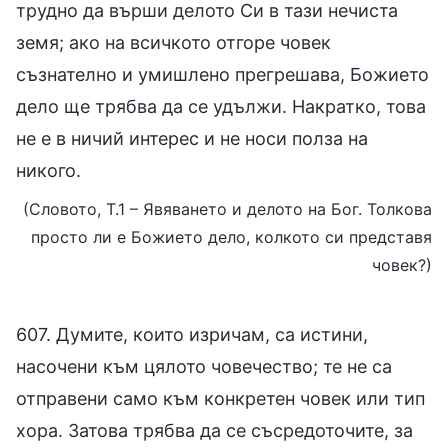
трудно да върши делото Си в тази нечиста
земя; ако на всичкото отгоре човек
съзнателно и умишлено прегрешава, Божието
дело ще трябва да се удължи. Накратко, това
не е в ничий интерес и не носи полза на
никого.
(Словото, Т.1 – Явяването и делото на Бог. Толкова
просто ли е Божието дело, колкото си представя
човек?)
607. Думите, които изричам, са истини,
насочени към цялото човечество; те не са
отправени само към конкретен човек или тип
хора. Затова трябва да се съсредоточите, за