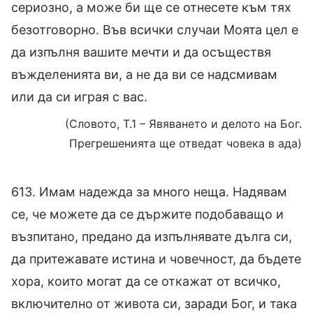
сериозно, а може би ще се отнесете към тях
безотговорно. Във всички случаи Моята цел е
да изпълня вашите мечти и да осъществя
въжделенията ви, а не да ви се надсмивам
или да си играя с вас.
(Словото, Т.1 – Явяването и делото на Бог.
Прегрешенията ще отведат човека в ада)
613. Имам надежда за много неща. Надявам
се, че можете да се държите подобаващо и
възпитано, предано да изпълнявате дълга си,
да притежавате истина и човечност, да бъдете
хора, които могат да се откажат от всичко,
включително от живота си, заради Бог, и така