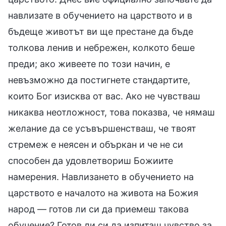
навлизате в обучението на царството и в
бъдеще животът ви ще престане да бъде
толкова ленив и небрежен, колкото беше
преди; ако живеете по този начин, е
невъзможно да постигнете стандартите,
които Бог изисква от вас. Ако не чувстваш
никаква неотложност, това показва, че нямаш
желание да се усъвършенстваш, че твоят
стремеж е неясен и объркан и че не си
способен да удовлетвориш Божиите
намерения. Навлизането в обучението на
царството е началото на живота на Божия
народ — готов ли си да приемеш такова
обучение? Готов ли си да изпиташ чувство за