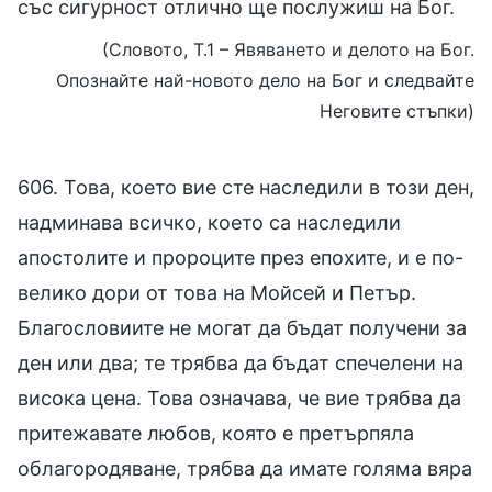
със сигурност отлично ще послужиш на Бог.
(Словото, Т.1 – Явяването и делото на Бог.
Опознайте най-новото дело на Бог и следвайте
Неговите стъпки)
606. Това, което вие сте наследили в този ден,
надминава всичко, което са наследили
апостолите и пророците през епохите, и е по-
велико дори от това на Мойсей и Петър.
Благословиите не могат да бъдат получени за
ден или два; те трябва да бъдат спечелени на
висока цена. Това означава, че вие трябва да
притежавате любов, която е претърпяла
облагородяване, трябва да имате голяма вяра