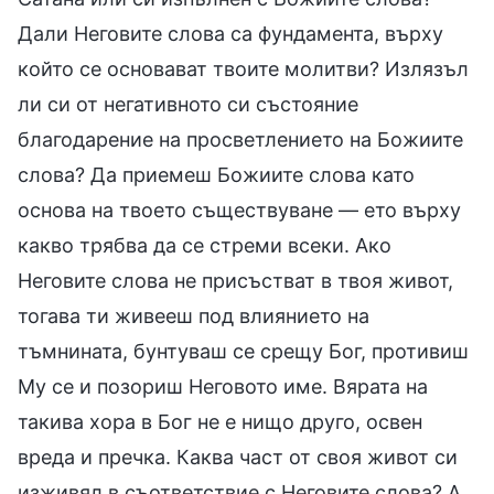
Дали Неговите слова са фундамента, върху
който се основават твоите молитви? Излязъл
ли си от негативното си състояние
благодарение на просветлението на Божиите
слова? Да приемеш Божиите слова като
основа на твоето съществуване — ето върху
какво трябва да се стреми всеки. Ако
Неговите слова не присъстват в твоя живот,
тогава ти живееш под влиянието на
тъмнината, бунтуваш се срещу Бог, противиш
Му се и позориш Неговото име. Вярата на
такива хора в Бог не е нищо друго, освен
вреда и пречка. Каква част от своя живот си
изживял в съответствие с Неговите слова? А