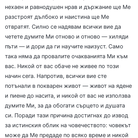
нехаен и равнодушен нрав и държание ще Ме
разстроят дълбоко и наистина ще Ме
отвратят. Силно се надявам всички вие да
четете думите Ми отново и отново — хиляди
пъти — и дори да ги научите наизуст. Само
така няма да провалите очакванията Ми към
вас. Никой от вас обаче не живее по този
начин сега. Напротив, всички вие сте
потънали в покварен живот — живот на ядене
и пиене до насита, и никой от вас не използва
думите Ми, за да обогати сърцето и душата
си. Поради тази причина достигнах до извод
за истинския облик на човечеството: човекът
може да Ме предаде по всяко време и никой