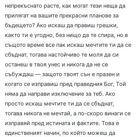
непрекъснато расте, как могат тези неща да
прилягат на вашите прекрасни планове за
бъдещето? Ако искаш да правиш грешки,
както ти е угодно, без нищо да те спира, но в
същото време все пак искаш мечтите ти да се
сбъднат, тогава настойчиво те моля да си
останеш в твоя унес и никога да не се
събуждаш — защото твоят сън е празен и
когато се изправиш пред праведния Бог, Той
няма да направи изключение за теб. Ако
просто искаш мечтите ти да се сбъднат,
тогава никога не мечтай, а по-скоро винаги се
изправяй пред истината и фактите. Това е
единственият начин, по който можеш да