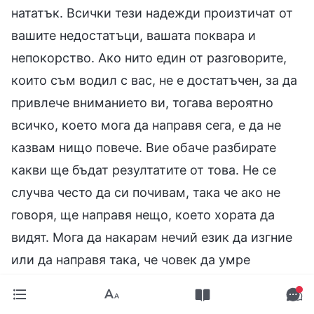
нататък. Всички тези надежди произтичат от
вашите недостатъци, вашата поквара и
непокорство. Ако нито един от разговорите,
които съм водил с вас, не е достатъчен, за да
привлече вниманието ви, тогава вероятно
всичко, което мога да направя сега, е да не
казвам нищо повече. Вие обаче разбирате
какви ще бъдат резултатите от това. Не се
случва често да си почивам, така че ако не
говоря, ще направя нещо, което хората да
видят. Мога да накарам нечий език да изгние
или да направя така, че човек да умре
разчленен, или да причиня нервни
разстройства на хората и да направя така, че