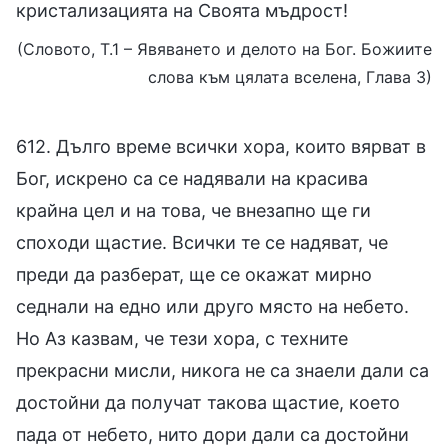
кристализацията на Своята мъдрост!
(Словото, Т.1 – Явяването и делото на Бог. Божиите
слова към цялата вселена, Глава 3)
612. Дълго време всички хора, които вярват в
Бог, искрено са се надявали на красива
крайна цел и на това, че внезапно ще ги
споходи щастие. Всички те се надяват, че
преди да разберат, ще се окажат мирно
седнали на едно или друго място на небето.
Но Аз казвам, че тези хора, с техните
прекрасни мисли, никога не са знаели дали са
достойни да получат такова щастие, което
пада от небето, нито дори дали са достойни