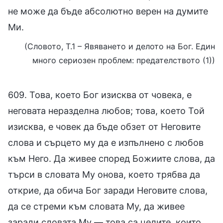
не може да бъде абсолютно верен на думите
Ми.
(Словото, Т.1 – Явяването и делото на Бог. Един
много сериозен проблем: предателството (1))
609. Това, което Бог изисква от човека, е
неговата неразделна любов; това, което Той
изисква, е човек да бъде обзет от Неговите
слова и сърцето му да е изпълнено с любов
към Него. Да живее според Божиите слова, да
търси в словата Му онова, което трябва да
открие, да обича Бог заради Неговите слова,
да се стреми към словата Му, да живее
заради словата Му — това са целите, които