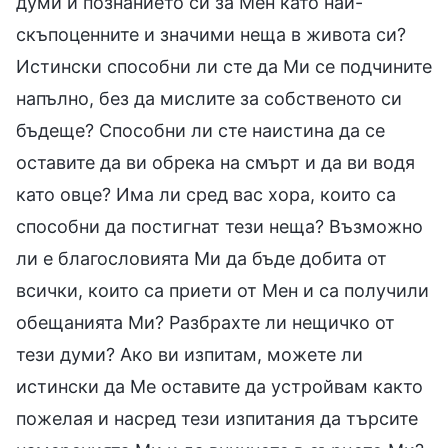
думи и познанието си за Мен като най-
скъпоценните и значими неща в живота си?
Истински способни ли сте да Ми се подчините
напълно, без да мислите за собственото си
бъдеще? Способни ли сте наистина да се
оставите да ви обрека на смърт и да ви водя
като овце? Има ли сред вас хора, които са
способни да постигнат тези неща? Възможно
ли е благословията Ми да бъде добита от
всички, които са приети от Мен и са получили
обещанията Ми? Разбрахте ли нещичко от
тези думи? Ако ви изпитам, можете ли
истински да Ме оставите да устройвам както
пожелая и насред тези изпитания да търсите