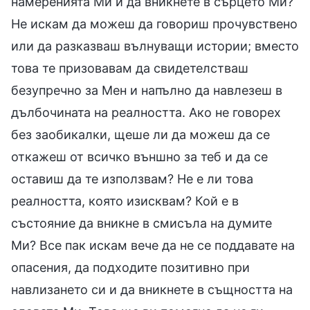
намеренията Ми и да вникнете в сърцето Ми?
Не искам да можеш да говориш прочувствено
или да разказваш вълнуващи истории; вместо
това те призовавам да свидетелстваш
безупречно за Мен и напълно да навлезеш в
дълбочината на реалността. Ако не говорех
без заобикалки, щеше ли да можеш да се
откажеш от всичко външно за теб и да се
оставиш да те използвам? Не е ли това
реалността, която изисквам? Кой е в
състояние да вникне в смисъла на думите
Ми? Все пак искам вече да не се поддавате на
опасения, да подходите позитивно при
навлизането си и да вникнете в същността на