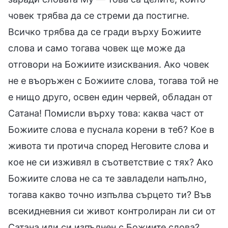
човек трябва да се стреми да постигне.
Всичко трябва да се гради върху Божиите
слова и само тогава човек ще може да
отговори на Божиите изисквания. Ако човек
не е въоръжен с Божиите слова, тогава той не
е нищо друго, освен един червей, обладан от
Сатана! Помисли върху това: каква част от
Божиите слова е пуснала корени в теб? Кое в
живота ти протича според Неговите слова и
кое не си изживял в съответствие с тях? Ако
Божиите слова не са те завладели напълно,
тогава какво точно изпълва сърцето ти? Във
всекидневния си живот контролиран ли си от
Сатана или си изпълнен с Божиите слова?