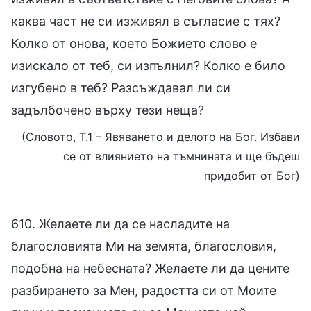
каква част не си изживял в съгласие с тях?
Колко от онова, което Божието слово е
изискало от теб, си изпълнил? Колко е било
изгубено в теб? Разсъждавал ли си
задълбочено върху тези неща?
(Словото, Т.1 – Явяването и делото на Бог. Избави
се от влиянието на тъмнината и ще бъдеш
придобит от Бог)
610. Желаете ли да се насладите на
благословията Ми на земята, благословия,
подобна на небесната? Желаете ли да цените
разбирането за Мен, радостта си от Моите