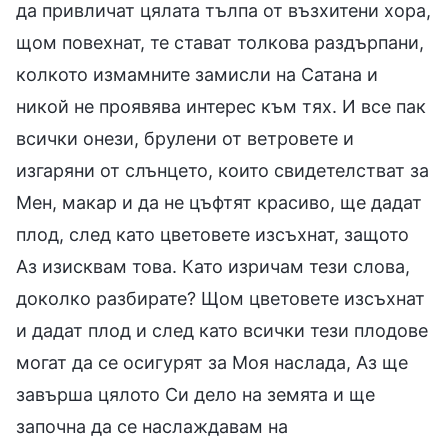
да привличат цялата тълпа от възхитени хора,
щом повехнат, те стават толкова раздърпани,
колкото измамните замисли на Сатана и
никой не проявява интерес към тях. И все пак
всички онези, брулени от ветровете и
изгаряни от слънцето, които свидетелстват за
Мен, макар и да не цъфтят красиво, ще дадат
плод, след като цветовете изсъхнат, защото
Аз изисквам това. Като изричам тези слова,
доколко разбирате? Щом цветовете изсъхнат
и дадат плод и след като всички тези плодове
могат да се осигурят за Моя наслада, Аз ще
завърша цялото Си дело на земята и ще
започна да се наслаждавам на