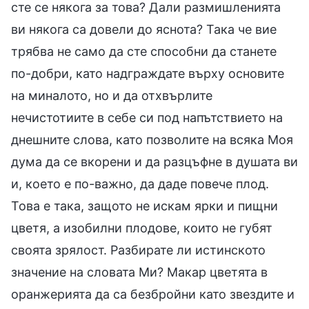
сте се някога за това? Дали размишленията
ви някога са довели до яснота? Така че вие
трябва не само да сте способни да станете
по-добри, като надграждате върху основите
на миналото, но и да отхвърлите
нечистотиите в себе си под напътствието на
днешните слова, като позволите на всяка Моя
дума да се вкорени и да разцъфне в душата ви
и, което е по-важно, да даде повече плод.
Това е така, защото не искам ярки и пищни
цветя, а изобилни плодове, които не губят
своята зрялост. Разбирате ли истинското
значение на словата Ми? Макар цветята в
оранжерията да са безбройни като звездите и