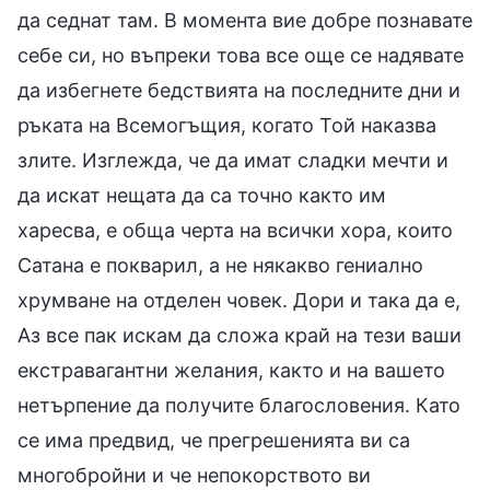
да седнат там. В момента вие добре познавате
себе си, но въпреки това все още се надявате
да избегнете бедствията на последните дни и
ръката на Всемогъщия, когато Той наказва
злите. Изглежда, че да имат сладки мечти и
да искат нещата да са точно както им
харесва, е обща черта на всички хора, които
Сатана е покварил, а не някакво гениално
хрумване на отделен човек. Дори и така да е,
Аз все пак искам да сложа край на тези ваши
екстравагантни желания, както и на вашето
нетърпение да получите благословения. Като
се има предвид, че прегрешенията ви са
многобройни и че непокорството ви