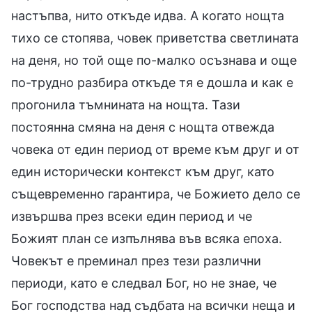
настъпва, нито откъде идва. А когато нощта
тихо се стопява, човек приветства светлината
на деня, но той още по-малко осъзнава и още
по-трудно разбира откъде тя е дошла и как е
прогонила тъмнината на нощта. Тази
постоянна смяна на деня с нощта отвежда
човека от един период от време към друг и от
един исторически контекст към друг, като
същевременно гарантира, че Божието дело се
извършва през всеки един период и че
Божият план се изпълнява във всяка епоха.
Човекът е преминал през тези различни
периоди, като е следвал Бог, но не знае, че
Бог господства над съдбата на всички неща и