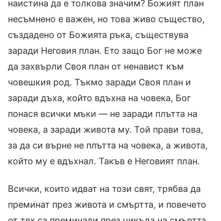
наистина да е толкова значим? Божият план
несъмнено е важен, но това живо същество,
създадено от Божията ръка, съществува
заради Неговия план. Ето защо Бог не може
да захвърли Своя план от ненавист към
човешкия род. Тъкмо заради Своя план и
заради дъха, който вдъхна на човека, Бог
понася всички мъки — не заради плътта на
човека, а заради живота му. Той прави това,
за да си върне не плътта на човека, а живота,
който му е вдъхнал. Такъв е Неговият план.
Всички, които идват на този свят, трябва да
преминат през живота и смъртта, и повечето
от тях са преминали през цикъла на смъртта