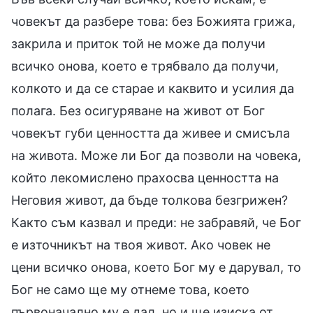
човекът да разбере това: без Божията грижа,
закрила и приток той не може да получи
всичко онова, което е трябвало да получи,
колкото и да се старае и каквито и усилия да
полага. Без осигуряване на живот от Бог
човекът губи ценността да живее и смисъла
на живота. Може ли Бог да позволи на човека,
който лекомислено прахосва ценността на
Неговия живот, да бъде толкова безгрижен?
Както съм казвал и преди: не забравяй, че Бог
е източникът на твоя живот. Ако човек не
цени всичко онова, което Бог му е дарувал, то
Бог не само ще му отнеме това, което
първоначално му е дал, но и ще изиска от