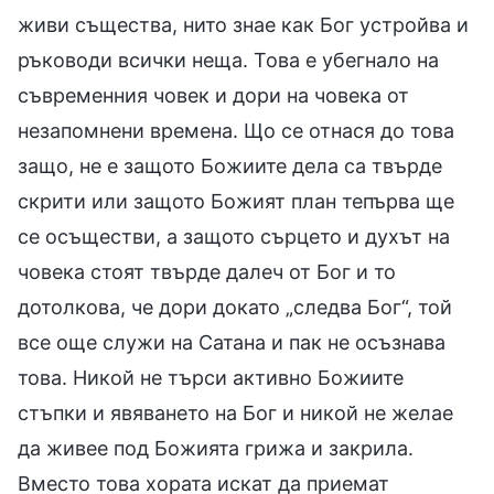
живи същества, нито знае как Бог устройва и
ръководи всички неща. Това е убегнало на
съвременния човек и дори на човека от
незапомнени времена. Що се отнася до това
защо, не е защото Божиите дела са твърде
скрити или защото Божият план тепърва ще
се осъществи, а защото сърцето и духът на
човека стоят твърде далеч от Бог и то
дотолкова, че дори докато „следва Бог“, той
все още служи на Сатана и пак не осъзнава
това. Никой не търси активно Божиите
стъпки и явяването на Бог и никой не желае
да живее под Божията грижа и закрила.
Вместо това хората искат да приемат