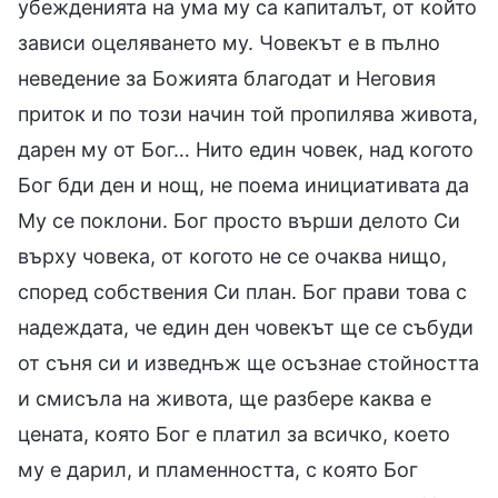
убежденията на ума му са капиталът, от който
зависи оцеляването му. Човекът е в пълно
неведение за Божията благодат и Неговия
приток и по този начин той пропилява живота,
дарен му от Бог… Нито един човек, над когото
Бог бди ден и нощ, не поема инициативата да
Му се поклони. Бог просто върши делото Си
върху човека, от когото не се очаква нищо,
според собствения Си план. Бог прави това с
надеждата, че един ден човекът ще се събуди
от съня си и изведнъж ще осъзнае стойността
и смисъла на живота, ще разбере каква е
цената, която Бог е платил за всичко, което
му е дарил, и пламенността, с която Бог