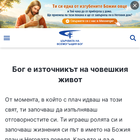
Бог е източникът на човешкия живот
Бог е източникът на човешкия
живот
От момента, в който с плач идваш на този
свят, ти започваш да изпълняваш
отговорностите си. Ти играеш ролята си и
започваш жизнения си път в името на Божия
план и Неговата повеля. Какъвто и да е