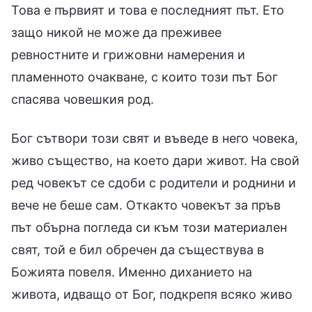
Това е първият и това е последният път. Ето
защо никой не може да преживее
ревностните и грижовни намерения и
пламенното очакване, с които този път Бог
спасява човешкия род.
Бог сътвори този свят и въведе в него човека,
живо същество, на което дари живот. На свой
ред човекът се сдоби с родители и роднини и
вече не беше сам. Откакто човекът за пръв
път обърна погледа си към този материален
свят, той е бил обречен да съществува в
Божията повеля. Именно диханието на
живота, идващо от Бог, подкрепя всяко живо