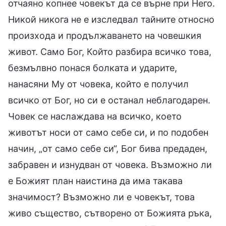
отчаяно копнее човекът да се върне при Него.
Никой никога не е изследвал тайните относно
произхода и продължаването на човешкия
живот. Само Бог, Който разбира всичко това,
безмълвно понася болката и ударите,
нанасяни Му от човека, който е получил
всичко от Бог, но си е останал неблагодарен.
Човек се наслаждава на всичко, което
животът носи от само себе си, и по подобен
начин, „от само себе си“, Бог бива предаден,
забравен и изнудван от човека. Възможно ли
е Божият план наистина да има такава
значимост? Възможно ли е човекът, това
живо същество, сътворено от Божията ръка,