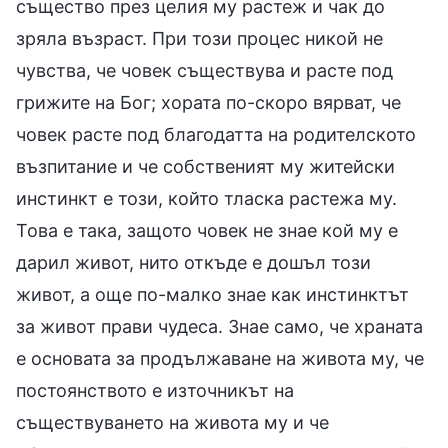
същество през целия му растеж и чак до
зряла възраст. При този процес никой не
чувства, че човек съществува и расте под
грижите на Бог; хората по-скоро вярват, че
човек расте под благодатта на родителското
възпитание и че собственият му житейски
инстинкт е този, който тласка растежа му.
Това е така, защото човек не знае кой му е
дарил живот, нито откъде е дошъл този
живот, а още по-малко знае как инстинктът
за живот прави чудеса. Знае само, че храната
е основата за продължаване на живота му, че
постоянството е източникът на
съществуването на живота му и че