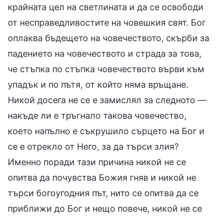
крайната цел на светлината и да се освободи
от несправедливостите на човешкия свят. Бог
оплаква бъдещето на човечеството, скърби за
падението на човечеството и страда за това,
че стъпка по стъпка човечеството върви към
упадък и по пътя, от който няма връщане.
Никой досега не се е замислял за следното —
накъде ли е тръгнало такова човечество,
което напълно е съкрушило сърцето на Бог и
се е отрекло от Него, за да търси злия?
Именно поради тази причина никой не се
опитва да почувства Божия гняв и никой не
търси богоугодния път, нито се опитва да се
приближи до Бог и нещо повече, никой не се