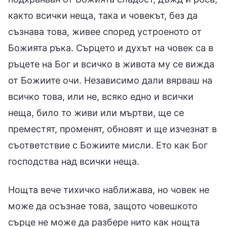
както всички неща, така и човекът, без да
съзнава това, живее според устроеното от
Божията ръка. Сърцето и духът на човек са в
ръцете на Бог и всичко в живота му се вижда
от Божиите очи. Независимо дали вярваш на
всичко това, или не, всяко едно и всички
неща, било то живи или мъртви, ще се
преместят, променят, обновят и ще изчезнат в
съответствие с Божиите мисли. Ето как Бог
господства над всички неща.
Нощта вече тихичко наближава, но човек не
може да осъзнае това, защото човешкото
сърце не може да разбере нито как нощта