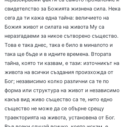
свидетелство за Божията жизнена сила. Нека
сега да ти кажа една тайна: величието на
Божия живот и силата на живота Му са
неразгадаеми за никое сътворено същество.
Това е така днес, така е било в миналото и
така ще бъде и в идните времена. Втората
тайна, която ти казвам, е тази: източникът на
живота на всички създания произхожда от
Бог; независимо колко различни са те по
форма или структура на живот и независимо
какъв вид живо същество са те, нито едно
същество не може да се обърне срещу
траекторията на живота, установена от Бог.
Във всеки случай всичко, което искам, е