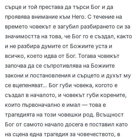
сърце и той престава да търси Бог и да
проявява внимание към Него. С течение на
времето човекът е загубил разбирането си за
значимостта на това, че Бог го е създал, както
и не разбира думите от Божиите уста и
всичко, което идва от Бог. Тогава човекът
започва да се съпротивлява на Божиите
закони и постановления и сърцето и духът му
се вцепеняват… Бог губи човека, когото е
създал в началото, и човекът губи корените,
които първоначално е имал — това е
трагедията на този човешки род. Всъщност
Бог от самото начало досега е поставил като
на сцена една трагедия за човечеството, в