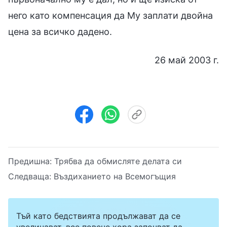
него като компенсация да Му заплати двойна
цена за всичко дадено.
26 май 2003 г.
Предишна:
Трябва да обмисляте делата си
Следваща:
Въздиханието на Всемогъщия
Тъй като бедствията продължават да се
увеличават, все повече хора започват да