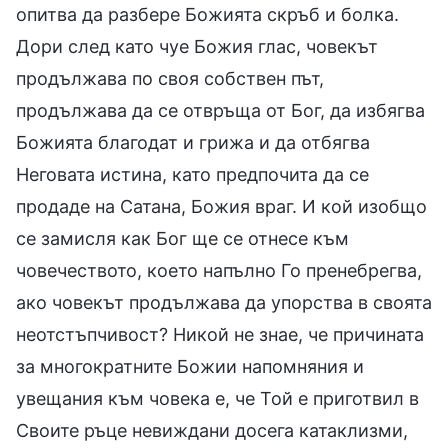
опитва да разбере Божията скръб и болка.
Дори след като чуе Божия глас, човекът
продължава по своя собствен път,
продължава да се отвръща от Бог, да избягва
Божията благодат и грижа и да отбягва
Неговата истина, като предпочита да се
продаде на Сатана, Божия враг. И кой изобщо
се замисля как Бог ще се отнесе към
човечеството, което напълно Го пренебрегва,
ако човекът продължава да упорства в своята
неотстъпчивост? Никой не знае, че причината
за многократните Божии напомняния и
увещания към човека е, че Той е приготвил в
Своите ръце невиждани досега катаклизми,