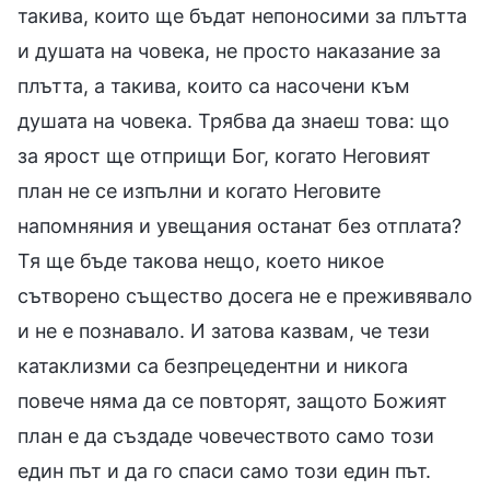
такива, които ще бъдат непоносими за плътта
и душата на човека, не просто наказание за
плътта, а такива, които са насочени към
душата на човека. Трябва да знаеш това: що
за ярост ще отприщи Бог, когато Неговият
план не се изпълни и когато Неговите
напомняния и увещания останат без отплата?
Тя ще бъде такова нещо, което никое
сътворено същество досега не е преживявало
и не е познавало. И затова казвам, че тези
катаклизми са безпрецедентни и никога
повече няма да се повторят, защото Божият
план е да създаде човечеството само този
един път и да го спаси само този един път.