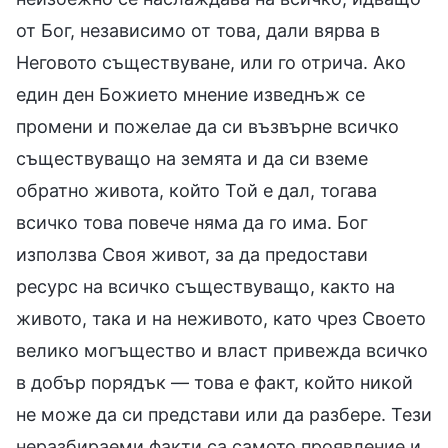
от Бог, независимо от това, дали вярва в
Неговото съществуване, или го отрича. Ако
един ден Божието мнение изведнъж се
промени и пожелае да си възвърне всичко
съществуващо на земята и да си вземе
обратно живота, който Той е дал, тогава
всичко това повече няма да го има. Бог
използва Своя живот, за да предостави
ресурс на всичко съществуващо, както на
живото, така и на неживото, като чрез Своето
велико могъщество и власт привежда всичко
в добър порядък — това е факт, който никой
не може да си представи или да разбере. Тези
неразбираеми факти са самото проявление и