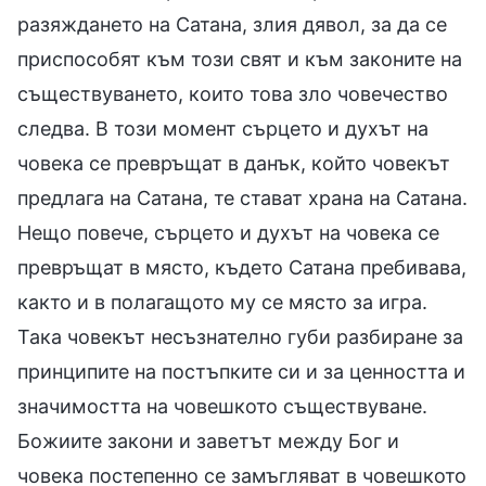
разяждането на Сатана, злия дявол, за да се
приспособят към този свят и към законите на
съществуването, които това зло човечество
следва. В този момент сърцето и духът на
човека се превръщат в данък, който човекът
предлага на Сатана, те стават храна на Сатана.
Нещо повече, сърцето и духът на човека се
превръщат в място, където Сатана пребивава,
както и в полагащото му се място за игра.
Така човекът несъзнателно губи разбиране за
принципите на постъпките си и за ценността и
значимостта на човешкото съществуване.
Божиите закони и заветът между Бог и
човека постепенно се замъгляват в човешкото