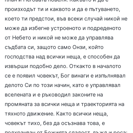
произходът ти и каквото и да е пътуването,
което ти предстои, във всеки случай никой не
може да избегне устроеното и подреденото
от Небето и никой не може да управлява
съдбата си, защото само Онзи, който
господства над всички неща, е способен да
извърши подобно дело. Откакто в началото
се е появил човекът, Бог винаги е изпълнявал
делото Си по този начин, като е управлявал
вселената и е ръководил законите на
промяната за всички неща и траекторията на
тяхното движение. Както всички неща,
човекът тихо, без да осъзнава това, е
подхранван от Божията сладост, дъжд и роса;