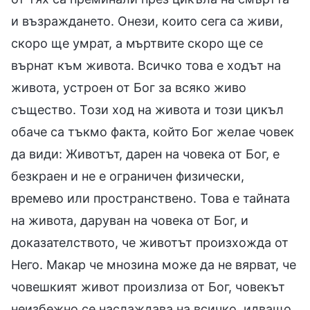
и възраждането. Онези, които сега са живи,
скоро ще умрат, а мъртвите скоро ще се
върнат към живота. Всичко това е ходът на
живота, устроен от Бог за всяко живо
същество. Този ход на живота и този цикъл
обаче са тъкмо факта, който Бог желае човек
да види: Животът, дарен на човека от Бог, е
безкраен и не е ограничен физически,
времево или пространствено. Това е тайната
на живота, даруван на човека от Бог, и
доказателството, че животът произхожда от
Него. Макар че мнозина може да не вярват, че
човешкият живот произлиза от Бог, човекът
неизбежно се наслаждава на всичко, идващо