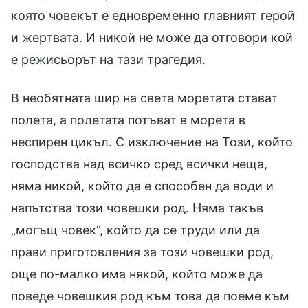
която човекът е едновременно главният герой
и жертвата. И никой не може да отговори кой
е режисьорът на тази трагедия.
В необятната шир на света моретата стават
полета, а полетата потъват в морета в
неспирен цикъл. С изключение на Този, който
господства над всичко сред всички неща,
няма никой, който да е способен да води и
напътства този човешки род. Няма такъв
„могъщ човек“, който да се труди или да
прави приготовления за този човешки род,
още по-малко има някой, който може да
поведе човешкия род към това да поеме към